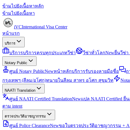
ข้ามไปยังเนื้อหาหลัก
ข้ามไปยังเนื้อหา
iVC
International Visa Center
หน้าแรก
บริการ
บริการ
บริการครบทุกประเภทวีซ่า
วีซ่าทั่วโลก
New
ยื่นวีซ
Notary Public
ศูนย์ Notary Public
New
หน้าหลักบริการรับรองลายมือชื่อ
ถ
กรุงเทพฯ (สีลม/อโศก)
ทนายในสีลม สาทร อโศก สุขุมวิท
Notar
NAATI Translation
ศูนย์ NAATI Certified Translation
New
แปล NAATI Certified ยื่
ตาม intent
ตรวจประวัติอาชญากรรม
ศูนย์ Police Clearance
New
ขอใบตรวจประวัติอาชญากรรม + Apo