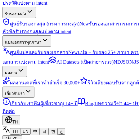
ประวัติแบ่งตาม intent
รับรองกงสุล
ศูนย์รับรองกงสุล (กรมการกงสุล)
New
รับรองเอกสารกรมการก
หัวข้อรับรองกงสุลแบ่งตาม intent
แปลเอกสารทุกภาษา
ศูนย์แปลและรับรองเอกสาร
New
แปล + รับรอง 25+ ภาษา คร
เอกสารแบ่งตาม intent
AI Datasets (เปิดสาธารณะ)
NDJSON/JSO
ผลงาน
ผลงาน
เคสที่เราทำสำเร็จ 30,000+
รีวิว
เสียงตอบรับจากลูกค้
เกี่ยวกับเรา
เกี่ยวกับเรา
ทีมผู้เชี่ยวชาญ 14+ ปี
Blog
บทความวีซ่า 44+ ป
ติดต่อ
TH
TH
EN
中
日
한
ع