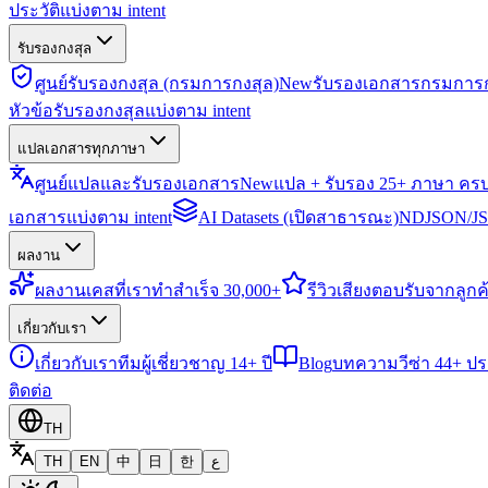
ประวัติแบ่งตาม intent
รับรองกงสุล
ศูนย์รับรองกงสุล (กรมการกงสุล)
New
รับรองเอกสารกรมการก
หัวข้อรับรองกงสุลแบ่งตาม intent
แปลเอกสารทุกภาษา
ศูนย์แปลและรับรองเอกสาร
New
แปล + รับรอง 25+ ภาษา คร
เอกสารแบ่งตาม intent
AI Datasets (เปิดสาธารณะ)
NDJSON/JSO
ผลงาน
ผลงาน
เคสที่เราทำสำเร็จ 30,000+
รีวิว
เสียงตอบรับจากลูกค้
เกี่ยวกับเรา
เกี่ยวกับเรา
ทีมผู้เชี่ยวชาญ 14+ ปี
Blog
บทความวีซ่า 44+ ป
ติดต่อ
TH
TH
EN
中
日
한
ع