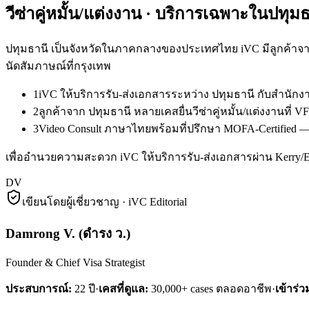
วีซ่าคู่หมั้น/แต่งงาน
· บริการเฉพาะใน
ปทุมธ
ปทุมธานี เป็นจังหวัดในภาคกลางของประเทศไทย iVC มีลูกค้าจาก
นัดสัมภาษณ์ที่กรุงเทพ
1
iVC ให้บริการรับ-ส่งเอกสารระหว่าง ปทุมธานี กับสำนั
2
ลูกค้าจาก ปทุมธานี หลายเคสยื่นวีซ่าคู่หมั้น/แต่งงานที
3
Video Consult ภาษาไทยพร้อมที่ปรึกษา MOFA-Certified — ล
เพื่ออำนวยความสะดวก iVC ให้บริการรับ-ส่งเอกสารผ่าน Kerry
DV
เขียนโดยผู้เชี่ยวชาญ · iVC Editorial
Damrong V.
(
ดำรง ว.
)
Founder & Chief Visa Strategist
ประสบการณ์:
22
ปี
·
เคสที่ดูแล:
30,000+ cases ตลอดอาชีพ
·
เข้าร่ว