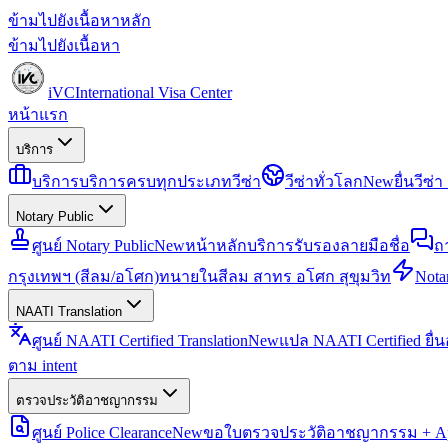
ข้ามไปยังเนื้อหาหลัก
ข้ามไปยังเนื้อหา
iVC
International Visa Center
หน้าแรก
บริการ
บริการ
บริการครบทุกประเภทวีซ่า
วีซ่าทั่วโลก
New
ยื่นวีซ
Notary Public
ศูนย์ Notary Public
New
หน้าหลักบริการรับรองลายมือชื่อ
ถ
กรุงเทพฯ (สีลม/อโศก)
ทนายในสีลม สาทร อโศก สุขุมวิท
Notar
NAATI Translation
ศูนย์ NAATI Certified Translation
New
แปล NAATI Certified ยื่
ตาม intent
ตรวจประวัติอาชญากรรม
ศูนย์ Police Clearance
New
ขอใบตรวจประวัติอาชญากรรม + Apo