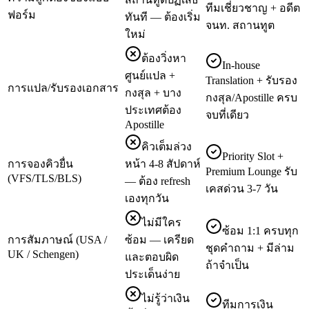
ทีมเชี่ยวชาญ + อดีต
ฟอร์ม
ทันที — ต้องเริ่ม
จนท. สถานทูต
ใหม่
ต้องวิ่งหา
In-house
ศูนย์แปล +
Translation + รับรอง
การแปล/รับรองเอกสาร
กงสุล + บาง
กงสุล/Apostille ครบ
ประเทศต้อง
จบที่เดียว
Apostille
คิวเต็มล่วง
Priority Slot +
การจองคิวยื่น
หน้า 4-8 สัปดาห์
Premium Lounge รับ
(VFS/TLS/BLS)
— ต้อง refresh
เคสด่วน 3-7 วัน
เองทุกวัน
ไม่มีใคร
ซ้อม 1:1 ครบทุก
การสัมภาษณ์ (USA /
ซ้อม — เครียด
ชุดคำถาม + มีล่าม
UK / Schengen)
และตอบผิด
ถ้าจำเป็น
ประเด็นง่าย
ไม่รู้ว่าเงิน
ทีมการเงิน