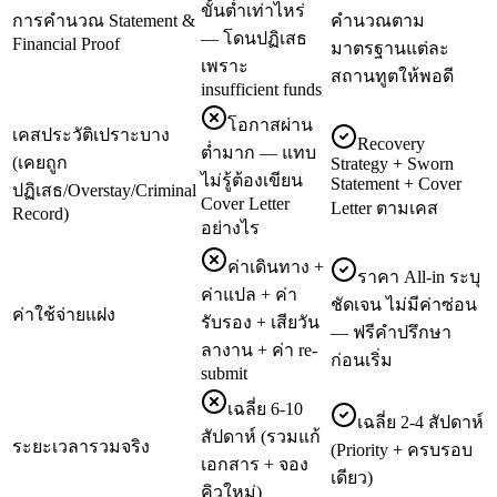
ขั้นต่ำเท่าไหร่
การคำนวณ Statement &
คำนวณตาม
— โดนปฏิเสธ
Financial Proof
มาตรฐานแต่ละ
เพราะ
สถานทูตให้พอดี
insufficient funds
โอกาสผ่าน
เคสประวัติเปราะบาง
Recovery
ต่ำมาก — แทบ
(เคยถูก
Strategy + Sworn
ไม่รู้ต้องเขียน
Statement + Cover
ปฏิเสธ/Overstay/Criminal
Cover Letter
Letter ตามเคส
Record)
อย่างไร
ค่าเดินทาง +
ราคา All-in ระบุ
ค่าแปล + ค่า
ชัดเจน ไม่มีค่าซ่อน
ค่าใช้จ่ายแฝง
รับรอง + เสียวัน
— ฟรีคำปรึกษา
ลางาน + ค่า re-
ก่อนเริ่ม
submit
เฉลี่ย 6-10
เฉลี่ย 2-4 สัปดาห์
สัปดาห์ (รวมแก้
ระยะเวลารวมจริง
(Priority + ครบรอบ
เอกสาร + จอง
เดียว)
คิวใหม่)