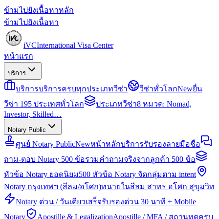
ข้ามไปยังเนื้อหาหลัก
ข้ามไปยังเนื้อหา
iVC
International Visa Center
หน้าแรก
บริการ
บริการ
บริการครบทุกประเภทวีซ่า
วีซ่าทั่วโลก
New
ยื่น
วีซ่า 195 ประเทศทั่วโลก
ประเภทวีซ่า
8 หมวด: Nomad,
Investor, Skilled…
Notary Public
ศูนย์ Notary Public
New
หน้าหลักบริการรับรองลายมือชื่อ
ถาม-ตอบ Notary 500 ข้อ
รวมคำถามจริงจากลูกค้า 500 ข้อ
หัวข้อ Notary ยอดนิยม
500 หัวข้อ Notary จัดกลุ่มตาม intent
Notary กรุงเทพฯ (สีลม/อโศก)
ทนายในสีลม สาทร อโศก สุขุมวิท
Notary ด่วน / วันเดียวเสร็จ
รับรองด่วน 30 นาที + Mobile
Notary
Apostille & Legalization
Apostille / MFA / สถานทูตครบ