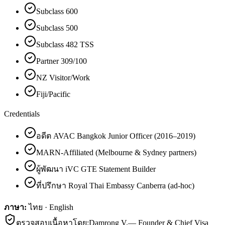
Subclass 600
Subclass 500
Subclass 482 TSS
Partner 309/100
NZ Visitor/Work
Fiji/Pacific
Credentials
อดีต AVAC Bangkok Junior Officer (2016–2019)
MARN-Affiliated (Melbourne & Sydney partners)
ผู้พัฒนา iVC GTE Statement Builder
ที่ปรึกษา Royal Thai Embassy Canberra (ad-hoc)
ภาษา:
ไทย · English
ตรวจสอบเนื้อหาโดย:
Damrong V.
—
Founder & Chief Visa