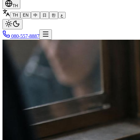
TH
TH
EN
中
日
한
ع
080-557-8887