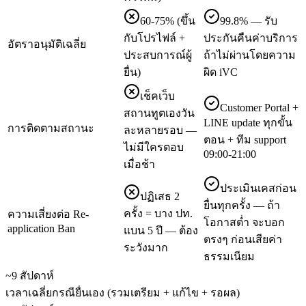
60-75% (ขึ้น
99.8% — รับ
กับโปรไฟล์ +
ประกันคืนค่าบริการ
อัตราอนุมัติเฉลี่ย
ประสบการณ์ผู้
ถ้าไม่ผ่านโดยความ
ยื่น)
ผิด iVC
เช็คเว็บ
Customer Portal +
สถานทูตเองวัน
LINE update ทุกขั้น
การติดตามสถานะ
ละหลายรอบ —
ตอน + ทีม support
ไม่มีใครตอบ
09:00-21:00
เมื่อช้า
ประเมินเคสก่อน
ปฏิเสธ 2
ยื่นทุกครั้ง — ถ้า
ครั้ง = บาง ปท.
ความเสี่ยงต่อ Re-
โอกาสต่ำ จะบอก
application Ban
แบน 5 ปี — ต้อง
ตรงๆ ก่อนเสียค่า
ระวังมาก
ธรรมเนียม
~9 สัปดาห์
เวลาเฉลี่ยกรณียื่นเอง (รวมเตรียม + แก้ไข + รอผล)