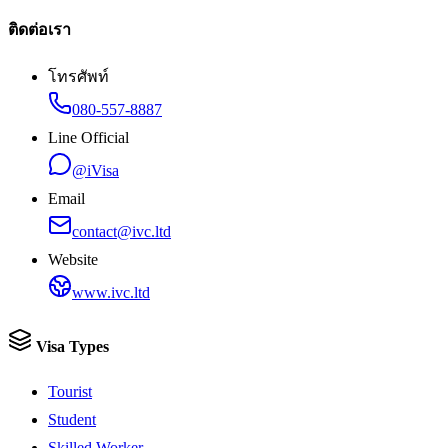
ติดต่อเรา
โทรศัพท์
080-557-8887
Line Official
@iVisa
Email
contact@ivc.ltd
Website
www.ivc.ltd
Visa Types
Tourist
Student
Skilled Worker