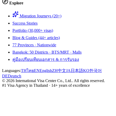
Explore
Migration Journeys (20+)
Success Stories
Portfolio (30,000+ visas)
Blog & Guides (44+ articles)
77 Provinces · Nationwide
Bangkok: 50 Districts · BTS/MRT · Malls
คู่มือเปรียบเทียบเอกสาร & การรับรอง
Languages:
TH
ไทย
EN
English
ZH
中文
JA
日本語
KO
한국어
DE
Deutsch
©
2026
International Visa Center Co., Ltd.
.
All rights reserved.
#1 Visa Agency in Thailand · 14+ years of excellence