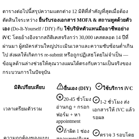
ตารางต่อไปนี้สรุปความแตกต่าง 12 มิติที่สำคัญที่สุดเมื่อต้อง
ตัดสินใจระหว่าง
ยื่น
รับรองเอกสาร MOFA & สถานทูต
ด้วยตัว
เอง
(Do-It-Yourself / DIY) กับ
ใช้บริษัทตัวแทนมืออาชีพอย่าง
iVC
โดยอ้างอิงจากสถิติเคสจริงกว่า 30,000 เคสตลอด 14 ปีที่
ผ่านมา ผู้สมัครส่วนใหญ่ประเมินเวลาและความซับซ้อนต่ำเกิน
ไป ส่งผลให้เกิดการ re-submit หรือถูกปฏิเสธโดยไม่จำเป็น —
ข้อมูลด้านล่างช่วยให้คุณวางแผนได้ตรงกับความเป็นจริงของ
กระบวนการในปัจจุบัน
มิติเปรียบเทียบ
ยื่นเอง (DIY)
ใช้บริการ iVC
20-45 ชั่วโมง
1-2 ชั่วโมง ส่ง
อ่านกฎ + กรอก
เวลาเตรียมตัวรวม
เอกสารให้ iVC แล้ว
ฟอร์ม + หา
รอผล
appointment
ถ้าผิด 1 ช่อง
ตรวจ 3 รอบโดย
ความถูกต้องของแบบ
สถานทูตปฏิเสธ