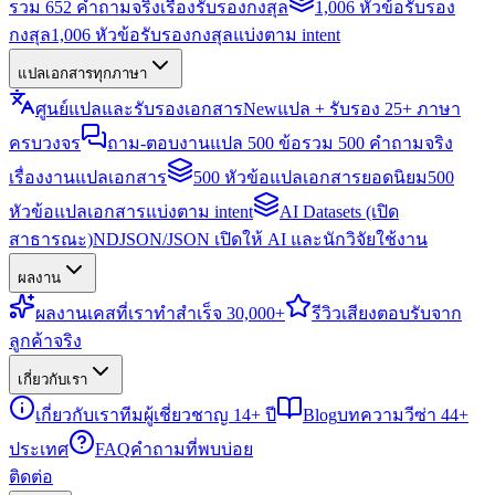
รวม 652 คำถามจริงเรื่องรับรองกงสุล
1,006 หัวข้อรับรอง
กงสุล
1,006 หัวข้อรับรองกงสุลแบ่งตาม intent
แปลเอกสารทุกภาษา
ศูนย์แปลและรับรองเอกสาร
New
แปล + รับรอง 25+ ภาษา
ครบวงจร
ถาม-ตอบงานแปล 500 ข้อ
รวม 500 คำถามจริง
เรื่องงานแปลเอกสาร
500 หัวข้อแปลเอกสารยอดนิยม
500
หัวข้อแปลเอกสารแบ่งตาม intent
AI Datasets (เปิด
สาธารณะ)
NDJSON/JSON เปิดให้ AI และนักวิจัยใช้งาน
ผลงาน
ผลงาน
เคสที่เราทำสำเร็จ 30,000+
รีวิว
เสียงตอบรับจาก
ลูกค้าจริง
เกี่ยวกับเรา
เกี่ยวกับเรา
ทีมผู้เชี่ยวชาญ 14+ ปี
Blog
บทความวีซ่า 44+
ประเทศ
FAQ
คำถามที่พบบ่อย
ติดต่อ