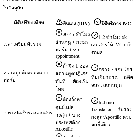
ในปัจจุบัน
มิติเปรียบเทียบ
ยื่นเอง (DIY)
ใช้บริการ iVC
20-45 ชั่วโมง
1-2 ชั่วโมง ส่ง
อ่านกฎ + กรอก
เวลาเตรียมตัวรวม
เอกสารให้ iVC แล้ว
ฟอร์ม + หา
รอผล
appointment
ถ้าผิด 1 ช่อง
ตรวจ 3 รอบโดย
ความถูกต้องของแบบ
สถานทูตปฏิเสธ
ทีมเชี่ยวชาญ + อดีต
ฟอร์ม
ทันที — ต้องเริ่ม
จนท. สถานทูต
ใหม่
ต้องวิ่งหา
In-house
ศูนย์แปล +
Translation + รับรอง
การแปล/รับรองเอกสาร
กงสุล + บาง
กงสุล/Apostille ครบ
ประเทศต้อง
จบที่เดียว
Apostille