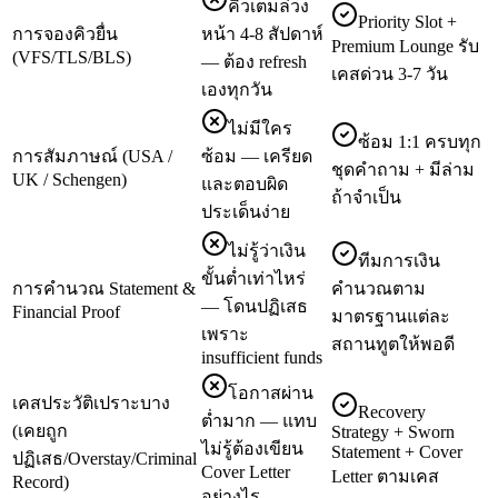
คิวเต็มล่วง
Priority Slot +
การจองคิวยื่น
หน้า 4-8 สัปดาห์
Premium Lounge รับ
(VFS/TLS/BLS)
— ต้อง refresh
เคสด่วน 3-7 วัน
เองทุกวัน
ไม่มีใคร
ซ้อม 1:1 ครบทุก
การสัมภาษณ์ (USA /
ซ้อม — เครียด
ชุดคำถาม + มีล่าม
UK / Schengen)
และตอบผิด
ถ้าจำเป็น
ประเด็นง่าย
ไม่รู้ว่าเงิน
ทีมการเงิน
ขั้นต่ำเท่าไหร่
การคำนวณ Statement &
คำนวณตาม
— โดนปฏิเสธ
Financial Proof
มาตรฐานแต่ละ
เพราะ
สถานทูตให้พอดี
insufficient funds
โอกาสผ่าน
เคสประวัติเปราะบาง
Recovery
ต่ำมาก — แทบ
(เคยถูก
Strategy + Sworn
ไม่รู้ต้องเขียน
Statement + Cover
ปฏิเสธ/Overstay/Criminal
Cover Letter
Letter ตามเคส
Record)
อย่างไร