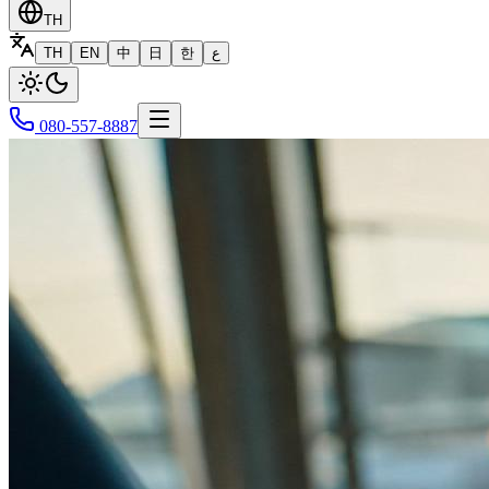
TH
TH
EN
中
日
한
ع
080-557-8887