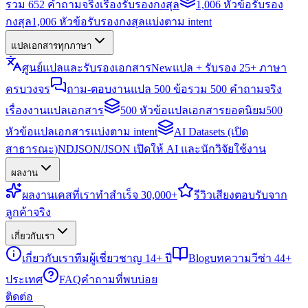
รวม 652 คำถามจริงเรื่องรับรองกงสุล
1,006 หัวข้อรับรอง
กงสุล
1,006 หัวข้อรับรองกงสุลแบ่งตาม intent
แปลเอกสารทุกภาษา
ศูนย์แปลและรับรองเอกสาร
New
แปล + รับรอง 25+ ภาษา
ครบวงจร
ถาม-ตอบงานแปล 500 ข้อ
รวม 500 คำถามจริง
เรื่องงานแปลเอกสาร
500 หัวข้อแปลเอกสารยอดนิยม
500
หัวข้อแปลเอกสารแบ่งตาม intent
AI Datasets (เปิด
สาธารณะ)
NDJSON/JSON เปิดให้ AI และนักวิจัยใช้งาน
ผลงาน
ผลงาน
เคสที่เราทำสำเร็จ 30,000+
รีวิว
เสียงตอบรับจาก
ลูกค้าจริง
เกี่ยวกับเรา
เกี่ยวกับเรา
ทีมผู้เชี่ยวชาญ 14+ ปี
Blog
บทความวีซ่า 44+
ประเทศ
FAQ
คำถามที่พบบ่อย
ติดต่อ