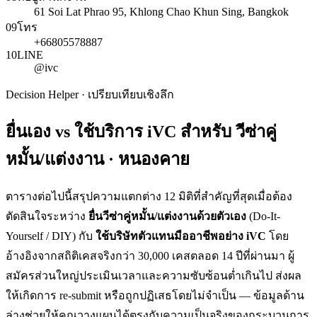
61 Soi Lat Phrao 95, Khlong Chao Khun Sing, Bangkok
09
โทร
+66805578887
10
LINE
@ivc
Decision Helper · เปรียบเทียบเชิงลึก
ยื่นเอง vs ใช้บริการ iVC สำหรับ
วีซ่าคู่
หมั้น/แต่งงาน · หนองคาย
ตารางต่อไปนี้สรุปความแตกต่าง 12 มิติที่สำคัญที่สุดเมื่อต้อง
ตัดสินใจระหว่าง
ยื่น
วีซ่าคู่หมั้น/แต่งงาน
ด้วยตัวเอง
(Do-It-
Yourself / DIY) กับ
ใช้บริษัทตัวแทนมืออาชีพอย่าง iVC
โดย
อ้างอิงจากสถิติเคสจริงกว่า 30,000 เคสตลอด 14 ปีที่ผ่านมา ผู้
สมัครส่วนใหญ่ประเมินเวลาและความซับซ้อนต่ำเกินไป ส่งผล
ให้เกิดการ re-submit หรือถูกปฏิเสธโดยไม่จำเป็น — ข้อมูลด้าน
ล่างช่วยให้คุณวางแผนได้ตรงกับความเป็นจริงของกระบวนการ