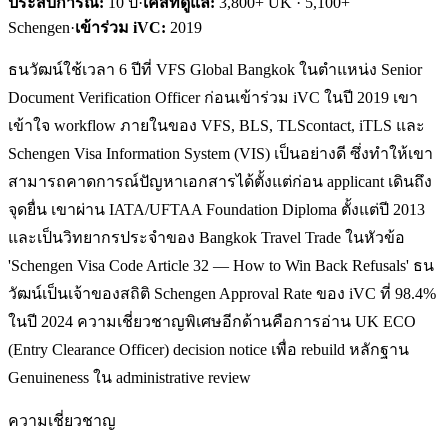
ประสบการณ์:
10
ปี
·
เคสที่ดูแล:
3,800+ UK · 5,100+
Schengen
·
เข้าร่วม iVC:
2019
ธนวัฒน์ใช้เวลา 6 ปีที่ VFS Global Bangkok ในตำแหน่ง Senior
Document Verification Officer ก่อนเข้าร่วม iVC ในปี 2019 เขา
เข้าใจ workflow ภายในของ VFS, BLS, TLScontact, iTLS และ
Schengen Visa Information System (VIS) เป็นอย่างดี ซึ่งทำให้เขา
สามารถคาดการณ์ปัญหาเอกสารได้ตั้งแต่ก่อน applicant เดินถึง
จุดยื่น เขาผ่าน IATA/UFTAA Foundation Diploma ตั้งแต่ปี 2013
และเป็นวิทยากรประจำของ Bangkok Travel Trade ในหัวข้อ
'Schengen Visa Code Article 32 — How to Win Back Refusals' ธน
วัฒน์เป็นเจ้าของสถิติ Schengen Approval Rate ของ iVC ที่ 98.4%
ในปี 2024 ความเชี่ยวชาญพิเศษอีกด้านคือการอ่าน UK ECO
(Entry Clearance Officer) decision notice เพื่อ rebuild หลักฐาน
Genuineness ใน administrative review
ความเชี่ยวชาญ