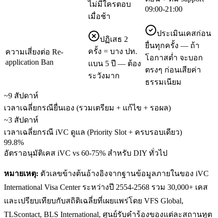
ไม่มีใครตอบ
09:00-21:00
เมื่อช้า
ประเมินเคสก่อน
ปฏิเสธ 2
ยื่นทุกครั้ง — ถ้า
ครั้ง = บาง ปท.
ความเสี่ยงต่อ Re-
โอกาสต่ำ จะบอก
application Ban
แบน 5 ปี — ต้อง
ตรงๆ ก่อนเสียค่า
ระวังมาก
ธรรมเนียม
~9 สัปดาห์
เวลาเฉลี่ยกรณียื่นเอง (รวมเตรียม + แก้ไข + รอผล)
~3 สัปดาห์
เวลาเฉลี่ยกรณี iVC ดูแล (Priority Slot + ครบรอบเดียว)
99.8%
อัตราอนุมัติเคส iVC vs 60-75% สำหรับ DIY ทั่วไป
หมายเหตุ:
ตัวเลขข้างต้นอ้างอิงจากฐานข้อมูลภายในของ iVC
International Visa Center ระหว่างปี 2554-2568 รวม 30,000+ เคส
และเปรียบเทียบกับสถิติเฉลี่ยที่เผยแพร่โดย VFS Global,
TLScontact, BLS International, ศูนย์รับคำร้องของแต่ละสถานทูต