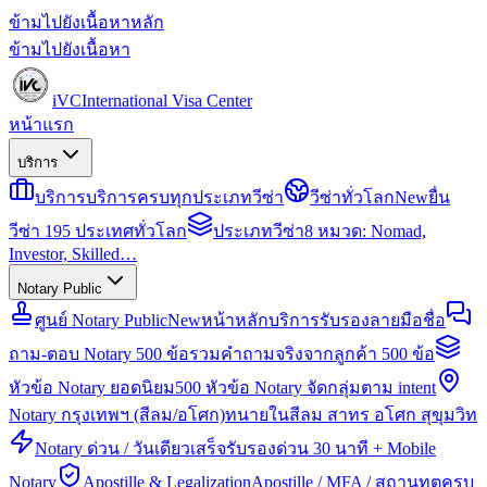
ข้ามไปยังเนื้อหาหลัก
ข้ามไปยังเนื้อหา
iVC
International Visa Center
หน้าแรก
บริการ
บริการ
บริการครบทุกประเภทวีซ่า
วีซ่าทั่วโลก
New
ยื่น
วีซ่า 195 ประเทศทั่วโลก
ประเภทวีซ่า
8 หมวด: Nomad,
Investor, Skilled…
Notary Public
ศูนย์ Notary Public
New
หน้าหลักบริการรับรองลายมือชื่อ
ถาม-ตอบ Notary 500 ข้อ
รวมคำถามจริงจากลูกค้า 500 ข้อ
หัวข้อ Notary ยอดนิยม
500 หัวข้อ Notary จัดกลุ่มตาม intent
Notary กรุงเทพฯ (สีลม/อโศก)
ทนายในสีลม สาทร อโศก สุขุมวิท
Notary ด่วน / วันเดียวเสร็จ
รับรองด่วน 30 นาที + Mobile
Notary
Apostille & Legalization
Apostille / MFA / สถานทูตครบ