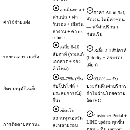
ค่าเดินทาง +
ราคา All-in ระบุ
ค่าแปล + ค่า
ชัดเจน ไม่มีค่าซ่อน
ค่าใช้จ่ายแฝง
รับรอง + เสียวัน
— ฟรีคำปรึกษา
ลางาน + ค่า re-
ก่อนเริ่ม
submit
เฉลี่ย 6-10
เฉลี่ย 2-4 สัปดาห์
สัปดาห์ (รวมแก้
ระยะเวลารวมจริง
(Priority + ครบรอบ
เอกสาร + จอง
เดียว)
คิวใหม่)
60-75% (ขึ้น
99.8% — รับ
กับโปรไฟล์ +
ประกันคืนค่าบริการ
อัตราอนุมัติเฉลี่ย
ประสบการณ์ผู้
ถ้าไม่ผ่านโดยความ
ยื่น)
ผิด iVC
เช็คเว็บ
Customer Portal +
สถานทูตเองวัน
LINE update ทุกขั้น
การติดตามสถานะ
ละหลายรอบ —
ตอน + ทีม support