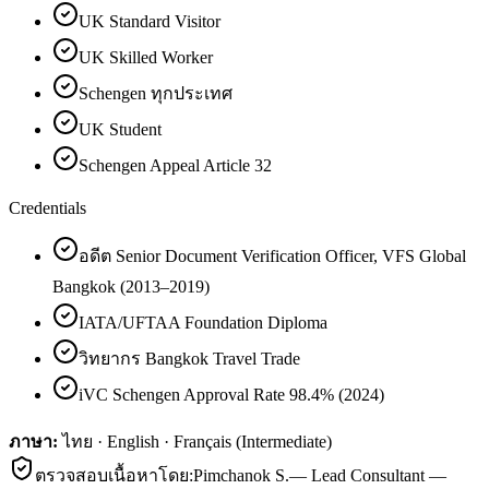
UK Standard Visitor
UK Skilled Worker
Schengen ทุกประเทศ
UK Student
Schengen Appeal Article 32
Credentials
อดีต Senior Document Verification Officer, VFS Global
Bangkok (2013–2019)
IATA/UFTAA Foundation Diploma
วิทยากร Bangkok Travel Trade
iVC Schengen Approval Rate 98.4% (2024)
ภาษา:
ไทย · English · Français (Intermediate)
ตรวจสอบเนื้อหาโดย:
Pimchanok S.
—
Lead Consultant —