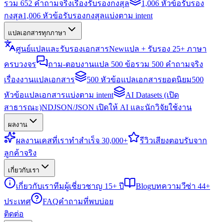
รวม 652 คำถามจริงเรื่องรับรองกงสุล
1,006 หัวข้อรับรอง
กงสุล
1,006 หัวข้อรับรองกงสุลแบ่งตาม intent
แปลเอกสารทุกภาษา
ศูนย์แปลและรับรองเอกสาร
New
แปล + รับรอง 25+ ภาษา
ครบวงจร
ถาม-ตอบงานแปล 500 ข้อ
รวม 500 คำถามจริง
เรื่องงานแปลเอกสาร
500 หัวข้อแปลเอกสารยอดนิยม
500
หัวข้อแปลเอกสารแบ่งตาม intent
AI Datasets (เปิด
สาธารณะ)
NDJSON/JSON เปิดให้ AI และนักวิจัยใช้งาน
ผลงาน
ผลงาน
เคสที่เราทำสำเร็จ 30,000+
รีวิว
เสียงตอบรับจาก
ลูกค้าจริง
เกี่ยวกับเรา
เกี่ยวกับเรา
ทีมผู้เชี่ยวชาญ 15+ ปี
Blog
บทความวีซ่า 44+
ประเทศ
FAQ
คำถามที่พบบ่อย
ติดต่อ