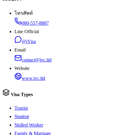
โทรศัพท์
080-557-8887
Line Official
@iVisa
Email
contact@ivc.ltd
Website
www.ivc.ltd
Visa Types
Tourist
Student
Skilled Worker
Family & Marriage