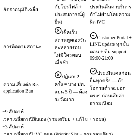
กับโปรไฟล์ +
ประกันคืนค่าบริการ
อัตราอนุมัติเฉลี่ย
ประสบการณ์ผู้
ถ้าไม่ผ่านโดยความ
ยื่น)
ผิด iVC
เช็คเว็บ
Customer Portal +
สถานทูตเองวัน
LINE update ทุกขั้น
การติดตามสถานะ
ละหลายรอบ —
ตอน + ทีม support
ไม่มีใครตอบ
09:00-21:00
เมื่อช้า
ประเมินเคสก่อน
ปฏิเสธ 2
ยื่นทุกครั้ง — ถ้า
ครั้ง = บาง ปท.
ความเสี่ยงต่อ Re-
โอกาสต่ำ จะบอก
application Ban
แบน 5 ปี — ต้อง
ตรงๆ ก่อนเสียค่า
ระวังมาก
ธรรมเนียม
~9 สัปดาห์
เวลาเฉลี่ยกรณียื่นเอง (รวมเตรียม + แก้ไข + รอผล)
~3 สัปดาห์
เวลาเฉลี่ยกรณี iVC ดูแล (Priority Slot + ครบรอบเดียว)