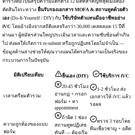
ตารางต่อไปนี้สรุปความแตกต่าง 12 มิติที่สำคัญที่สุดเมื่อต้อง
ตัดสินใจระหว่าง
ยื่น
รับรองเอกสาร MOFA & สถานทูต
ด้วยตัว
เอง
(Do-It-Yourself / DIY) กับ
ใช้บริษัทตัวแทนมืออาชีพอย่าง
iVC
โดยอ้างอิงจากสถิติเคสจริงกว่า 30,000 เคสตลอด 15 ปีที่
ผ่านมา ผู้สมัครส่วนใหญ่ประเมินเวลาและความซับซ้อนต่ำเกิน
ไป ส่งผลให้เกิดการ re-submit หรือถูกปฏิเสธโดยไม่จำเป็น —
ข้อมูลด้านล่างช่วยให้คุณวางแผนได้ตรงกับความเป็นจริงของ
กระบวนการในปัจจุบัน
มิติเปรียบเทียบ
ยื่นเอง (DIY)
ใช้บริการ iVC
20-45 ชั่วโมง
1-2 ชั่วโมง ส่ง
อ่านกฎ + กรอก
เวลาเตรียมตัวรวม
เอกสารให้ iVC แล้ว
ฟอร์ม + หา
รอผล
appointment
ถ้าผิด 1 ช่อง
ตรวจ 3 รอบโดย
ความถูกต้องของแบบ
สถานทูตปฏิเสธ
ทีมเชี่ยวชาญ + อดีต
ฟอร์ม
ทันที — ต้องเริ่ม