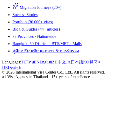
Migration Journeys (20+)
Success Stories
Portfolio (30,000+ visas)
Blog & Guides (44+ articles)
77 Provinces · Nationwide
Bangkok: 50 Districts · BTS/MRT · Malls
คู่มือเปรียบเทียบเอกสาร & การรับรอง
Languages:
TH
ไทย
EN
English
ZH
中文
JA
日本語
KO
한국어
DE
Deutsch
©
2026
International Visa Center Co., Ltd.
.
All rights reserved.
#1 Visa Agency in Thailand · 15+ years of excellence