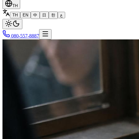
TH
TH
EN
中
日
한
ع
080-557-8887