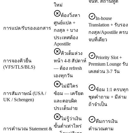
จนท. สถานทูต
ใหม่
ต้องวิ่งหา
In-house
ศูนย์แปล +
Translation + รับรอง
การแปล/รับรองเอกสาร
กงสุล + บาง
กงสุล/Apostille ครบ
ประเทศต้อง
จบที่เดียว
Apostille
คิวเต็มล่วง
Priority Slot +
การจองคิวยื่น
หน้า 4-8 สัปดาห์
Premium Lounge รับ
(VFS/TLS/BLS)
— ต้อง refresh
เคสด่วน 3-7 วัน
เองทุกวัน
ไม่มีใคร
ซ้อม 1:1 ครบทุก
การสัมภาษณ์ (USA /
ซ้อม — เครียด
ชุดคำถาม + มีล่าม
UK / Schengen)
และตอบผิด
ถ้าจำเป็น
ประเด็นง่าย
ไม่รู้ว่าเงิน
ทีมการเงิน
ขั้นต่ำเท่าไหร่
การคำนวณ Statement &
คำนวณตาม