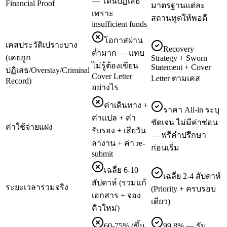
— โดนปฏิเสธ
Financial Proof
มาตรฐานแต่ละ
เพราะ
สถานทูตให้พอดี
insufficient funds
โอกาสผ่าน
เคสประวัติเปราะบาง
Recovery
ต่ำมาก — แทบ
(เคยถูก
Strategy + Sworn
ไม่รู้ต้องเขียน
Statement + Cover
ปฏิเสธ/Overstay/Criminal
Cover Letter
Letter ตามเคส
Record)
อย่างไร
ค่าเดินทาง +
ราคา All-in ระบุ
ค่าแปล + ค่า
ชัดเจน ไม่มีค่าซ่อน
ค่าใช้จ่ายแฝง
รับรอง + เสียวัน
— ฟรีคำปรึกษา
ลางาน + ค่า re-
ก่อนเริ่ม
submit
เฉลี่ย 6-10
เฉลี่ย 2-4 สัปดาห์
สัปดาห์ (รวมแก้
ระยะเวลารวมจริง
(Priority + ครบรอบ
เอกสาร + จอง
เดียว)
คิวใหม่)
60-75% (ขึ้น
99.8% — รับ