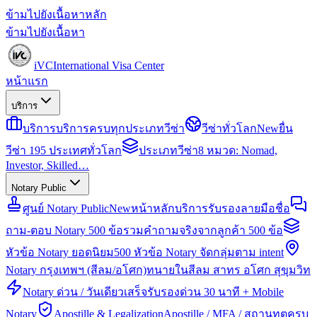
ข้ามไปยังเนื้อหาหลัก
ข้ามไปยังเนื้อหา
iVC
International Visa Center
หน้าแรก
บริการ
บริการ
บริการครบทุกประเภทวีซ่า
วีซ่าทั่วโลก
New
ยื่น
วีซ่า 195 ประเทศทั่วโลก
ประเภทวีซ่า
8 หมวด: Nomad,
Investor, Skilled…
Notary Public
ศูนย์ Notary Public
New
หน้าหลักบริการรับรองลายมือชื่อ
ถาม-ตอบ Notary 500 ข้อ
รวมคำถามจริงจากลูกค้า 500 ข้อ
หัวข้อ Notary ยอดนิยม
500 หัวข้อ Notary จัดกลุ่มตาม intent
Notary กรุงเทพฯ (สีลม/อโศก)
ทนายในสีลม สาทร อโศก สุขุมวิท
Notary ด่วน / วันเดียวเสร็จ
รับรองด่วน 30 นาที + Mobile
Notary
Apostille & Legalization
Apostille / MFA / สถานทูตครบ