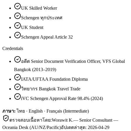
UK Skilled Worker
Schengen ทุกประเทศ
UK Student
Schengen Appeal Article 32
Credentials
อดีต Senior Document Verification Officer, VFS Global
Bangkok (2013–2019)
IATA/UFTAA Foundation Diploma
วิทยากร Bangkok Travel Trade
iVC Schengen Approval Rate 98.4% (2024)
ภาษา:
ไทย · English · Français (Intermediate)
ตรวจสอบเนื้อหาโดย:
Worawit K.
—
Senior Consultant —
Oceania Desk (AU/NZ/Pacific)
อัปเดตล่าสุด:
2026-04-29