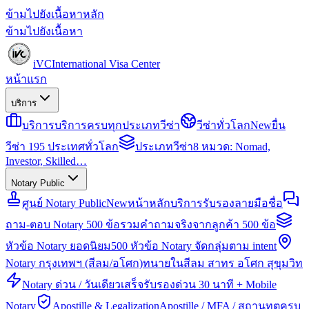
ข้ามไปยังเนื้อหาหลัก
ข้ามไปยังเนื้อหา
iVC
International Visa Center
หน้าแรก
บริการ
บริการ
บริการครบทุกประเภทวีซ่า
วีซ่าทั่วโลก
New
ยื่น
วีซ่า 195 ประเทศทั่วโลก
ประเภทวีซ่า
8 หมวด: Nomad,
Investor, Skilled…
Notary Public
ศูนย์ Notary Public
New
หน้าหลักบริการรับรองลายมือชื่อ
ถาม-ตอบ Notary 500 ข้อ
รวมคำถามจริงจากลูกค้า 500 ข้อ
หัวข้อ Notary ยอดนิยม
500 หัวข้อ Notary จัดกลุ่มตาม intent
Notary กรุงเทพฯ (สีลม/อโศก)
ทนายในสีลม สาทร อโศก สุขุมวิท
Notary ด่วน / วันเดียวเสร็จ
รับรองด่วน 30 นาที + Mobile
Notary
Apostille & Legalization
Apostille / MFA / สถานทูตครบ