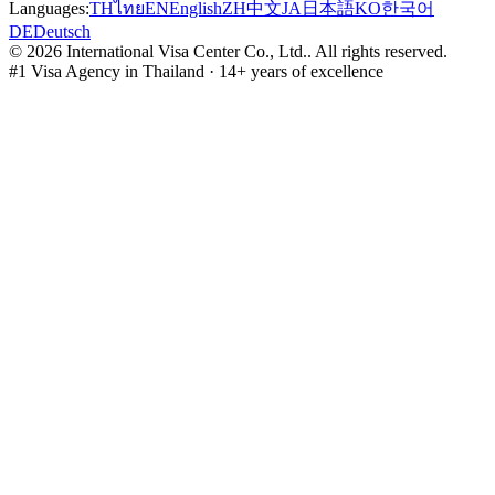
Languages:
TH
ไทย
EN
English
ZH
中文
JA
日本語
KO
한국어
DE
Deutsch
©
2026
International Visa Center Co., Ltd.
.
All rights reserved.
#1 Visa Agency in Thailand · 14+ years of excellence