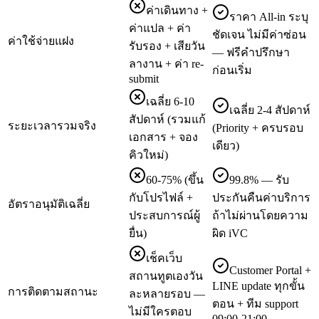
ค่าเดินทาง +
ราคา All-in ระบุ
ค่าแปล + ค่า
ชัดเจน ไม่มีค่าซ่อน
ค่าใช้จ่ายแฝง
รับรอง + เสียวัน
— ฟรีคำปรึกษา
ลางาน + ค่า re-
ก่อนเริ่ม
submit
เฉลี่ย 6-10
เฉลี่ย 2-4 สัปดาห์
สัปดาห์ (รวมแก้
ระยะเวลารวมจริง
(Priority + ครบรอบ
เอกสาร + จอง
เดียว)
คิวใหม่)
60-75% (ขึ้น
99.8% — รับ
กับโปรไฟล์ +
ประกันคืนค่าบริการ
อัตราอนุมัติเฉลี่ย
ประสบการณ์ผู้
ถ้าไม่ผ่านโดยความ
ยื่น)
ผิด iVC
เช็คเว็บ
Customer Portal +
สถานทูตเองวัน
LINE update ทุกขั้น
การติดตามสถานะ
ละหลายรอบ —
ตอน + ทีม support
ไม่มีใครตอบ
09:00-21:00