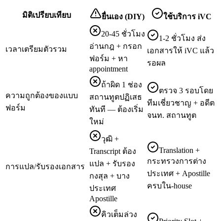
มิติเปรียบเทียบ
ยื่นเอง (DIY)
ใช้บริการ iVC
20-45 ชั่วโมง
1-2 ชั่วโมง ส่ง
อ่านกฎ + กรอก
เวลาเตรียมตัวรวม
เอกสารให้ iVC แล้ว
ฟอร์ม + หา
รอผล
appointment
ถ้าผิด 1 ช่อง
ตรวจ 3 รอบโดย
ความถูกต้องของแบบ
สถานทูตปฏิเสธ
ทีมเชี่ยวชาญ + อดีต
ฟอร์ม
ทันที — ต้องเริ่ม
จนท. สถานทูต
ใหม่
วุฒิ +
Translation +
Transcript ต้อง
กระทรวงการต่าง
แปล + รับรอง
การแปล/รับรองเอกสาร
ประเทศ + Apostille
กงสุล + บาง
ครบใน-house
ประเทศ
Apostille
คิวเต็มล่วง