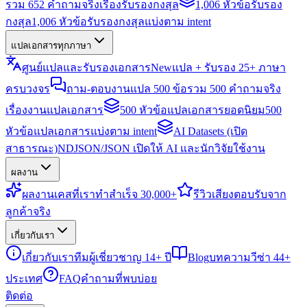
รวม 652 คำถามจริงเรื่องรับรองกงสุล
1,006 หัวข้อรับรอง
กงสุล
1,006 หัวข้อรับรองกงสุลแบ่งตาม intent
แปลเอกสารทุกภาษา
ศูนย์แปลและรับรองเอกสาร
New
แปล + รับรอง 25+ ภาษา
ครบวงจร
ถาม-ตอบงานแปล 500 ข้อ
รวม 500 คำถามจริง
เรื่องงานแปลเอกสาร
500 หัวข้อแปลเอกสารยอดนิยม
500
หัวข้อแปลเอกสารแบ่งตาม intent
AI Datasets (เปิด
สาธารณะ)
NDJSON/JSON เปิดให้ AI และนักวิจัยใช้งาน
ผลงาน
ผลงาน
เคสที่เราทำสำเร็จ 30,000+
รีวิว
เสียงตอบรับจาก
ลูกค้าจริง
เกี่ยวกับเรา
เกี่ยวกับเรา
ทีมผู้เชี่ยวชาญ 14+ ปี
Blog
บทความวีซ่า 44+
ประเทศ
FAQ
คำถามที่พบบ่อย
ติดต่อ