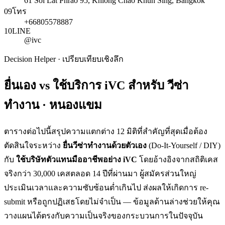
61 Soi Lat Phrao 95, Khlong Chao Khun Sing, Bangkok
09
โทร
+66805578887
10
LINE
@ivc
Decision Helper · เปรียบเทียบเชิงลึก
ยื่นเอง vs ใช้บริการ iVC สำหรับ
วีซ่า
ทำงาน · หนองแขม
ตารางต่อไปนี้สรุปความแตกต่าง 12 มิติที่สำคัญที่สุดเมื่อต้อง
ตัดสินใจระหว่าง
ยื่น
วีซ่าทำงาน
ด้วยตัวเอง
(Do-It-Yourself / DIY)
กับ
ใช้บริษัทตัวแทนมืออาชีพอย่าง iVC
โดยอ้างอิงจากสถิติเคส
จริงกว่า 30,000 เคสตลอด 14 ปีที่ผ่านมา ผู้สมัครส่วนใหญ่
ประเมินเวลาและความซับซ้อนต่ำเกินไป ส่งผลให้เกิดการ re-
submit หรือถูกปฏิเสธโดยไม่จำเป็น — ข้อมูลด้านล่างช่วยให้คุณ
วางแผนได้ตรงกับความเป็นจริงของกระบวนการในปัจจุบัน