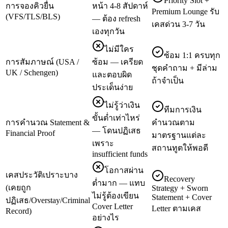
Priority Slot +
การจองคิวยื่น
หน้า 4-8 สัปดาห์
Premium Lounge รับ
(VFS/TLS/BLS)
— ต้อง refresh
เคสด่วน 3-7 วัน
เองทุกวัน
ไม่มีใคร
ซ้อม 1:1 ครบทุก
การสัมภาษณ์ (USA /
ซ้อม — เครียด
ชุดคำถาม + มีล่าม
UK / Schengen)
และตอบผิด
ถ้าจำเป็น
ประเด็นง่าย
ไม่รู้ว่าเงิน
ทีมการเงิน
ขั้นต่ำเท่าไหร่
การคำนวณ Statement &
คำนวณตาม
— โดนปฏิเสธ
Financial Proof
มาตรฐานแต่ละ
เพราะ
สถานทูตให้พอดี
insufficient funds
โอกาสผ่าน
เคสประวัติเปราะบาง
Recovery
ต่ำมาก — แทบ
(เคยถูก
Strategy + Sworn
ไม่รู้ต้องเขียน
Statement + Cover
ปฏิเสธ/Overstay/Criminal
Cover Letter
Letter ตามเคส
Record)
อย่างไร