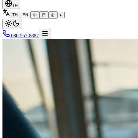
TH
TH
EN
中
日
한
ع
080-557-8887