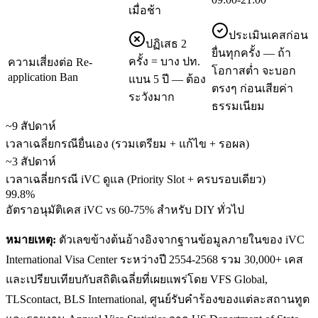
เมื่อช้า
ประเมินเคสก่อน
ปฏิเสธ 2
ยื่นทุกครั้ง — ถ้า
ครั้ง = บาง ปท.
ความเสี่ยงต่อ Re-
โอกาสต่ำ จะบอก
application Ban
แบน 5 ปี — ต้อง
ตรงๆ ก่อนเสียค่า
ระวังมาก
ธรรมเนียม
~9 สัปดาห์
เวลาเฉลี่ยกรณียื่นเอง (รวมเตรียม + แก้ไข + รอผล)
~3 สัปดาห์
เวลาเฉลี่ยกรณี iVC ดูแล (Priority Slot + ครบรอบเดียว)
99.8%
อัตราอนุมัติเคส iVC vs 60-75% สำหรับ DIY ทั่วไป
หมายเหตุ:
ตัวเลขข้างต้นอ้างอิงจากฐานข้อมูลภายในของ iVC
International Visa Center ระหว่างปี 2554-2568 รวม 30,000+ เคส
และเปรียบเทียบกับสถิติเฉลี่ยที่เผยแพร่โดย VFS Global,
TLScontact, BLS International, ศูนย์รับคำร้องของแต่ละสถานทูต