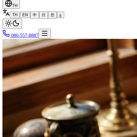
TH
TH
EN
中
日
한
ع
080-557-8887