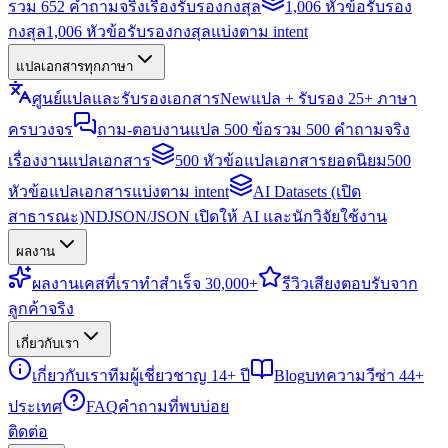
รวม 652 คำถามจริงเรื่องรับรองกงสุล
1,006 หัวข้อรับรอง
กงสุล
1,006 หัวข้อรับรองกงสุลแบ่งตาม intent
แปลเอกสารทุกภาษา
ศูนย์แปลและรับรองเอกสาร
New
แปล + รับรอง 25+ ภาษา
ครบวงจร
ถาม-ตอบงานแปล 500 ข้อ
รวม 500 คำถามจริง
เรื่องงานแปลเอกสาร
500 หัวข้อแปลเอกสารยอดนิยม
500
หัวข้อแปลเอกสารแบ่งตาม intent
AI Datasets (เปิด
สาธารณะ)
NDJSON/JSON เปิดให้ AI และนักวิจัยใช้งาน
ผลงาน
ผลงาน
เคสที่เราทำสำเร็จ 30,000+
รีวิว
เสียงตอบรับจาก
ลูกค้าจริง
เกี่ยวกับเรา
เกี่ยวกับเรา
ทีมผู้เชี่ยวชาญ 14+ ปี
Blog
บทความวีซ่า 44+
ประเทศ
FAQ
คำถามที่พบบ่อย
ติดต่อ