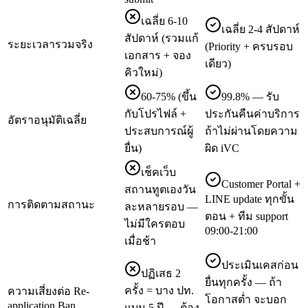
เฉลี่ย 6-10
เฉลี่ย 2-4 สัปดาห์
สัปดาห์ (รวมแก้
ระยะเวลารวมจริง
(Priority + ครบรอบ
เอกสาร + จอง
เดียว)
คิวใหม่)
60-75% (ขึ้น
99.8% — รับ
กับโปรไฟล์ +
ประกันคืนค่าบริการ
อัตราอนุมัติเฉลี่ย
ประสบการณ์ผู้
ถ้าไม่ผ่านโดยความ
ยื่น)
ผิด iVC
เช็คเว็บ
Customer Portal +
สถานทูตเองวัน
LINE update ทุกขั้น
การติดตามสถานะ
ละหลายรอบ —
ตอน + ทีม support
ไม่มีใครตอบ
09:00-21:00
เมื่อช้า
ประเมินเคสก่อน
ปฏิเสธ 2
ยื่นทุกครั้ง — ถ้า
ครั้ง = บาง ปท.
ความเสี่ยงต่อ Re-
โอกาสต่ำ จะบอก
application Ban
แบน 5 ปี — ต้อง