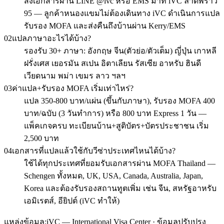
ส่งเอกสารผ่าน LINE @ivc หรือ EMS มาที่ iVC ลาดพร้าว
95 — ลูกค้าหนองแขมไม่ต้องเดินทาง iVC ดำเนินการแปล
รับรอง MOFA และส่งคืนถึงบ้านผ่าน Kerry/EMS
02
แปลภาษาอะไรได้บ้าง?
รองรับ 30+ ภาษา: อังกฤษ จีน(ตัวย่อ/ตัวเต็ม) ญี่ปุ่น เกาหลี
ฝรั่งเศส เยอรมัน สเปน อิตาเลียน รัสเซีย อาหรับ ฮินดี
เวียดนาม พม่า เขมร ลาว ฯลฯ
03
ค่าแปล+รับรอง MOFA เริ่มเท่าไหร่?
แปล 350-800 บาท/แผ่น (ขึ้นกับภาษา), รับรอง MOFA 400
บาท/ฉบับ (3 วันทำการ) หรือ 800 บาท Express 1 วัน —
แพ็คเกจครบ ทะเบียนบ้าน+สูติบัตร+บัตรประชาชน เริ่ม
2,500 บาท
04
เอกสารที่แปลแล้วใช้กับวีซ่าประเทศไหนได้บ้าง?
ใช้ได้ทุกประเทศที่ยอมรับเอกสารผ่าน MOFA Thailand —
Schengen ทั้งหมด, UK, USA, Canada, Australia, Japan,
Korea และต้องรับรองสถานทูตเพิ่ม เช่น จีน, สหรัฐอาหรับ
เอมิเรตส์, อียิปต์ (iVC ทำให้)
แหล่งข้อมูล:
iVC — International Visa Center · ข้อมูลปรับปรุง