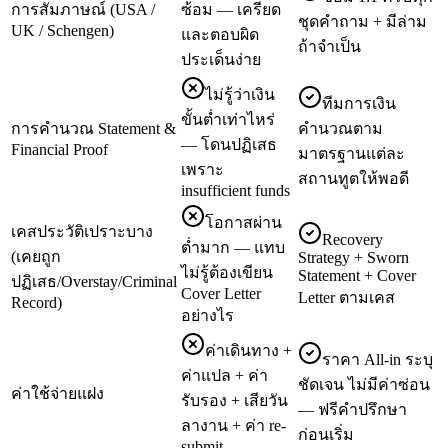
การสัมภาษณ์ (USA /
ซ้อม — เครียด
ชุดคำถาม + มีล่าม
UK / Schengen)
และตอบผิด
ถ้าจำเป็น
ประเด็นง่าย
ไม่รู้ว่าเงิน
ทีมการเงิน
ขั้นต่ำเท่าไหร่
การคำนวณ Statement &
คำนวณตาม
— โดนปฏิเสธ
Financial Proof
มาตรฐานแต่ละ
เพราะ
สถานทูตให้พอดี
insufficient funds
โอกาสผ่าน
เคสประวัติเปราะบาง
Recovery
ต่ำมาก — แทบ
(เคยถูก
Strategy + Sworn
ไม่รู้ต้องเขียน
Statement + Cover
ปฏิเสธ/Overstay/Criminal
Cover Letter
Letter ตามเคส
Record)
อย่างไร
ค่าเดินทาง +
ราคา All-in ระบุ
ค่าแปล + ค่า
ชัดเจน ไม่มีค่าซ่อน
ค่าใช้จ่ายแฝง
รับรอง + เสียวัน
— ฟรีคำปรึกษา
ลางาน + ค่า re-
ก่อนเริ่ม
submit