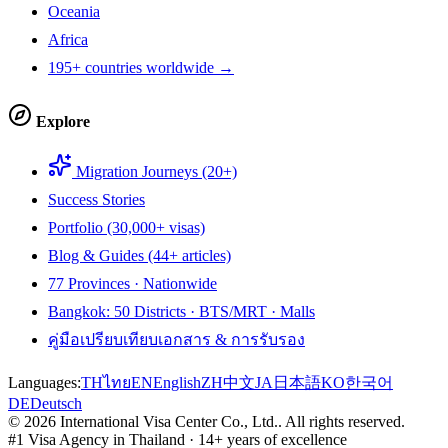
Oceania
Africa
195+ countries worldwide →
Explore
Migration Journeys (20+)
Success Stories
Portfolio (30,000+ visas)
Blog & Guides (44+ articles)
77 Provinces · Nationwide
Bangkok: 50 Districts · BTS/MRT · Malls
คู่มือเปรียบเทียบเอกสาร & การรับรอง
Languages:
TH
ไทย
EN
English
ZH
中文
JA
日本語
KO
한국어
DE
Deutsch
©
2026
International Visa Center Co., Ltd.
.
All rights reserved.
#1 Visa Agency in Thailand · 14+ years of excellence