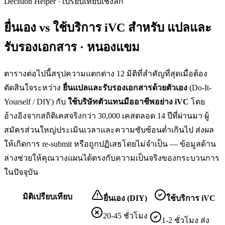
Decision Helper · เปรียบเทียบเชิงลึก
ยื่นเอง vs ใช้บริการ iVC สำหรับ
แปลและ
รับรองเอกสาร · หนองแขม
ตารางต่อไปนี้สรุปความแตกต่าง 12 มิติที่สำคัญที่สุดเมื่อต้อง
ตัดสินใจระหว่าง
ยื่น
แปลและรับรองเอกสาร
ด้วยตัวเอง
(Do-It-
Yourself / DIY) กับ
ใช้บริษัทตัวแทนมืออาชีพอย่าง iVC
โดย
อ้างอิงจากสถิติเคสจริงกว่า 30,000 เคสตลอด 14 ปีที่ผ่านมา ผู้
สมัครส่วนใหญ่ประเมินเวลาและความซับซ้อนต่ำเกินไป ส่งผล
ให้เกิดการ re-submit หรือถูกปฏิเสธโดยไม่จำเป็น — ข้อมูลด้าน
ล่างช่วยให้คุณวางแผนได้ตรงกับความเป็นจริงของกระบวนการ
ในปัจจุบัน
มิติเปรียบเทียบ
ยื่นเอง (DIY)
ใช้บริการ iVC
20-45 ชั่วโมง
1-2 ชั่วโมง ส่ง