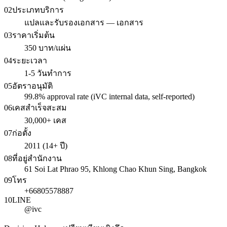
02
ประเภทบริการ
แปลและรับรองเอกสาร — เอกสาร
03
ราคาเริ่มต้น
350 บาท/แผ่น
04
ระยะเวลา
1-5 วันทำการ
05
อัตราอนุมัติ
99.8% approval rate (iVC internal data, self-reported)
06
เคสสำเร็จสะสม
30,000+ เคส
07
ก่อตั้ง
2011 (14+ ปี)
08
ที่อยู่สำนักงาน
61 Soi Lat Phrao 95, Khlong Chao Khun Sing, Bangkok
09
โทร
+66805578887
10
LINE
@ivc