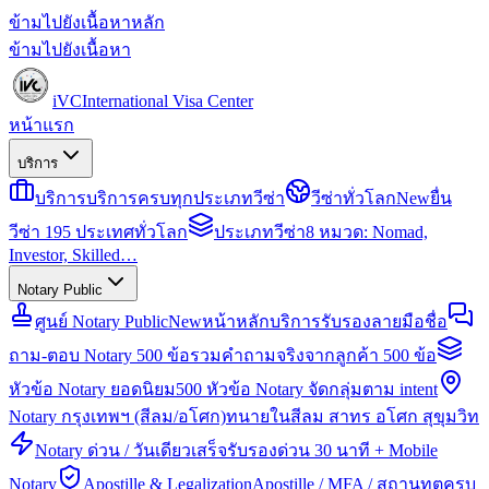
ข้ามไปยังเนื้อหาหลัก
ข้ามไปยังเนื้อหา
iVC
International Visa Center
หน้าแรก
บริการ
บริการ
บริการครบทุกประเภทวีซ่า
วีซ่าทั่วโลก
New
ยื่น
วีซ่า 195 ประเทศทั่วโลก
ประเภทวีซ่า
8 หมวด: Nomad,
Investor, Skilled…
Notary Public
ศูนย์ Notary Public
New
หน้าหลักบริการรับรองลายมือชื่อ
ถาม-ตอบ Notary 500 ข้อ
รวมคำถามจริงจากลูกค้า 500 ข้อ
หัวข้อ Notary ยอดนิยม
500 หัวข้อ Notary จัดกลุ่มตาม intent
Notary กรุงเทพฯ (สีลม/อโศก)
ทนายในสีลม สาทร อโศก สุขุมวิท
Notary ด่วน / วันเดียวเสร็จ
รับรองด่วน 30 นาที + Mobile
Notary
Apostille & Legalization
Apostille / MFA / สถานทูตครบ