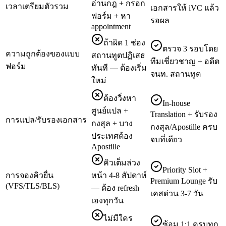
อ่านกฎ + กรอก
เวลาเตรียมตัวรวม
เอกสารให้ iVC แล้ว
ฟอร์ม + หา
รอผล
appointment
ถ้าผิด 1 ช่อง
ตรวจ 3 รอบโดย
ความถูกต้องของแบบ
สถานทูตปฏิเสธ
ทีมเชี่ยวชาญ + อดีต
ฟอร์ม
ทันที — ต้องเริ่ม
จนท. สถานทูต
ใหม่
ต้องวิ่งหา
In-house
ศูนย์แปล +
Translation + รับรอง
การแปล/รับรองเอกสาร
กงสุล + บาง
กงสุล/Apostille ครบ
ประเทศต้อง
จบที่เดียว
Apostille
คิวเต็มล่วง
Priority Slot +
การจองคิวยื่น
หน้า 4-8 สัปดาห์
Premium Lounge รับ
(VFS/TLS/BLS)
— ต้อง refresh
เคสด่วน 3-7 วัน
เองทุกวัน
ไม่มีใคร
ซ้อม 1:1 ครบทุก