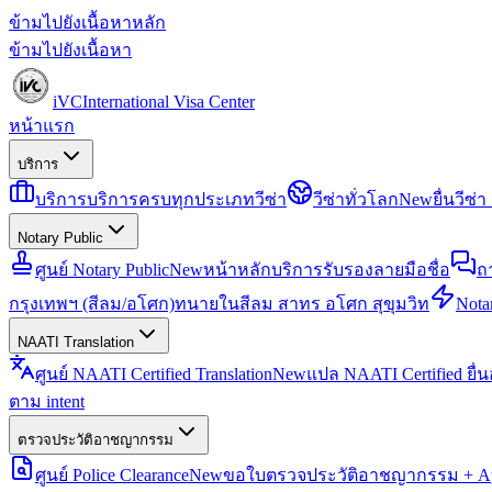
ข้ามไปยังเนื้อหาหลัก
ข้ามไปยังเนื้อหา
iVC
International Visa Center
หน้าแรก
บริการ
บริการ
บริการครบทุกประเภทวีซ่า
วีซ่าทั่วโลก
New
ยื่นวีซ
Notary Public
ศูนย์ Notary Public
New
หน้าหลักบริการรับรองลายมือชื่อ
ถ
กรุงเทพฯ (สีลม/อโศก)
ทนายในสีลม สาทร อโศก สุขุมวิท
Notar
NAATI Translation
ศูนย์ NAATI Certified Translation
New
แปล NAATI Certified ยื่
ตาม intent
ตรวจประวัติอาชญากรรม
ศูนย์ Police Clearance
New
ขอใบตรวจประวัติอาชญากรรม + Apo