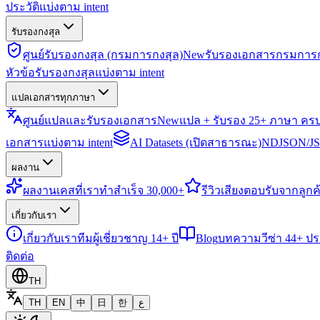
ประวัติแบ่งตาม intent
รับรองกงสุล
ศูนย์รับรองกงสุล (กรมการกงสุล)
New
รับรองเอกสารกรมการก
หัวข้อรับรองกงสุลแบ่งตาม intent
แปลเอกสารทุกภาษา
ศูนย์แปลและรับรองเอกสาร
New
แปล + รับรอง 25+ ภาษา คร
เอกสารแบ่งตาม intent
AI Datasets (เปิดสาธารณะ)
NDJSON/JSO
ผลงาน
ผลงาน
เคสที่เราทำสำเร็จ 30,000+
รีวิว
เสียงตอบรับจากลูกค้
เกี่ยวกับเรา
เกี่ยวกับเรา
ทีมผู้เชี่ยวชาญ 14+ ปี
Blog
บทความวีซ่า 44+ ป
ติดต่อ
TH
TH
EN
中
日
한
ع