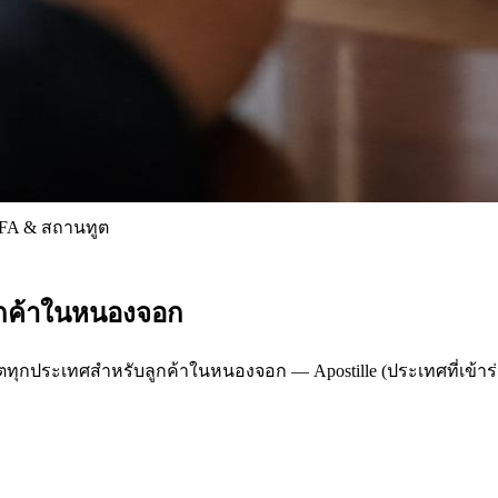
FA & สถานทูต
ูกค้าในหนองจอก
ระเทศสำหรับลูกค้าในหนองจอก — Apostille (ประเทศที่เข้าร่วม H