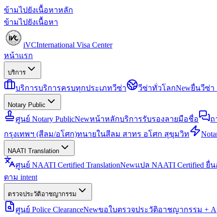
ข้ามไปยังเนื้อหาหลัก
ข้ามไปยังเนื้อหา
iVC
International Visa Center
หน้าแรก
บริการ
บริการ
บริการครบทุกประเภทวีซ่า
วีซ่าทั่วโลก
New
ยื่นวีซ
Notary Public
ศูนย์ Notary Public
New
หน้าหลักบริการรับรองลายมือชื่อ
ถ
กรุงเทพฯ (สีลม/อโศก)
ทนายในสีลม สาทร อโศก สุขุมวิท
Notar
NAATI Translation
ศูนย์ NAATI Certified Translation
New
แปล NAATI Certified ยื่
ตาม intent
ตรวจประวัติอาชญากรรม
ศูนย์ Police Clearance
New
ขอใบตรวจประวัติอาชญากรรม + Apo