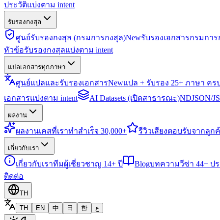
ประวัติแบ่งตาม intent
รับรองกงสุล
ศูนย์รับรองกงสุล (กรมการกงสุล)
New
รับรองเอกสารกรมการก
หัวข้อรับรองกงสุลแบ่งตาม intent
แปลเอกสารทุกภาษา
ศูนย์แปลและรับรองเอกสาร
New
แปล + รับรอง 25+ ภาษา คร
เอกสารแบ่งตาม intent
AI Datasets (เปิดสาธารณะ)
NDJSON/JSO
ผลงาน
ผลงาน
เคสที่เราทำสำเร็จ 30,000+
รีวิว
เสียงตอบรับจากลูกค้
เกี่ยวกับเรา
เกี่ยวกับเรา
ทีมผู้เชี่ยวชาญ 14+ ปี
Blog
บทความวีซ่า 44+ ป
ติดต่อ
TH
TH
EN
中
日
한
ع