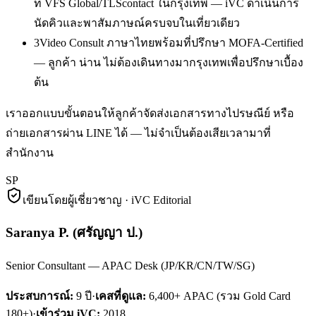
ที่ VFS Global/TLScontact ในกรุงเทพ — iVC ดำเนินการ
นัดคิวและพาสัมภาษณ์ครบจบในเที่ยวเดียว
3
Video Consult ภาษาไทยพร้อมที่ปรึกษา MOFA-Certified
— ลูกค้า น่าน ไม่ต้องเดินทางมากรุงเทพเพื่อปรึกษาเบื้อง
ต้น
เราออกแบบขั้นตอนให้ลูกค้าจัดส่งเอกสารทางไปรษณีย์ หรือ
ถ่ายเอกสารผ่าน LINE ได้ — ไม่จำเป็นต้องเสียเวลามาที่
สำนักงาน
SP
เขียนโดยผู้เชี่ยวชาญ · iVC Editorial
Saranya P.
(
ศรัญญา ป.
)
Senior Consultant — APAC Desk (JP/KR/CN/TW/SG)
ประสบการณ์:
9
ปี
·
เคสที่ดูแล:
6,400+ APAC (รวม Gold Card
180+)
·
เข้าร่วม iVC:
2018