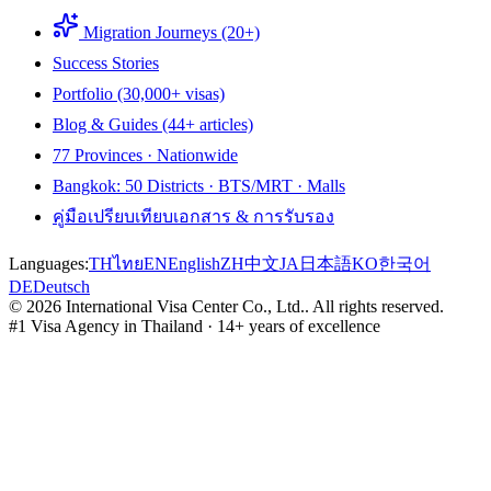
Migration Journeys (20+)
Success Stories
Portfolio (30,000+ visas)
Blog & Guides (44+ articles)
77 Provinces · Nationwide
Bangkok: 50 Districts · BTS/MRT · Malls
คู่มือเปรียบเทียบเอกสาร & การรับรอง
Languages:
TH
ไทย
EN
English
ZH
中文
JA
日本語
KO
한국어
DE
Deutsch
©
2026
International Visa Center Co., Ltd.
.
All rights reserved.
#1 Visa Agency in Thailand · 14+ years of excellence