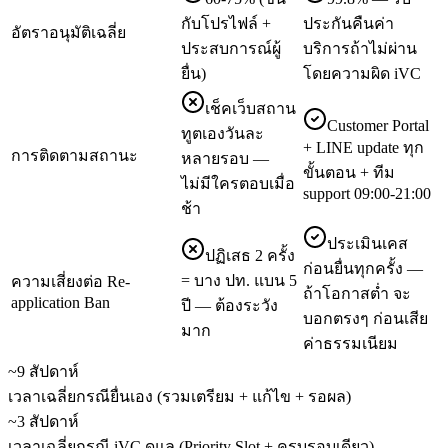
กับโปรไฟล์ +
ประกันคืนค่า
อัตราอนุมัติเฉลี่ย
ประสบการณ์ผู้
บริการถ้าไม่ผ่าน
ยื่น)
โดยความผิด iVC
เช็คเว็บสถาน
Customer Portal
ทูตเองวันละ
+ LINE update ทุก
การติดตามสถานะ
หลายรอบ —
ขั้นตอน + ทีม
ไม่มีใครตอบเมื่อ
support 09:00-21:00
ช้า
ประเมินเคส
ปฏิเสธ 2 ครั้ง
ก่อนยื่นทุกครั้ง —
= บาง ปท. แบน 5
ความเสี่ยงต่อ Re-
ถ้าโอกาสต่ำ จะ
application Ban
ปี — ต้องระวัง
บอกตรงๆ ก่อนเสีย
มาก
ค่าธรรมเนียม
~9 สัปดาห์
เวลาเฉลี่ยกรณียื่นเอง (รวมเตรียม + แก้ไข + รอผล)
~3 สัปดาห์
เวลาเฉลี่ยกรณี iVC ดูแล (Priority Slot + ครบรอบเดียว)