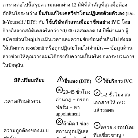
ตารางต่อไปนี้สรุปความแตกต่าง 12 มิติที่สำคัญที่สุดเมื่อต้อง
ตัดสินใจระหว่าง
ยื่น
รับแก้ไขเคสวีซ่าโดนปฏิเสธ
ด้วยตัวเอง
(Do-
It-Yourself / DIY) กับ
ใช้บริษัทตัวแทนมืออาชีพอย่าง iVC
โดย
อ้างอิงจากสถิติเคสจริงกว่า 30,000 เคสตลอด 14 ปีที่ผ่านมา ผู้
สมัครส่วนใหญ่ประเมินเวลาและความซับซ้อนต่ำเกินไป ส่งผล
ให้เกิดการ re-submit หรือถูกปฏิเสธโดยไม่จำเป็น — ข้อมูลด้าน
ล่างช่วยให้คุณวางแผนได้ตรงกับความเป็นจริงของกระบวนการ
ในปัจจุบัน
มิติเปรียบเทียบ
ยื่นเอง (DIY)
ใช้บริการ iVC
20-45 ชั่วโมง
1-2 ชั่วโมง ส่ง
อ่านกฎ + กรอก
เวลาเตรียมตัวรวม
เอกสารให้ iVC
ฟอร์ม + หา
แล้วรอผล
appointment
ถ้าผิด 1 ช่อง
ตรวจ 3 รอบโดย
ความถูกต้องของแบบ
สถานทูตปฏิเสธ
ทีมเชี่ยวชาญ +