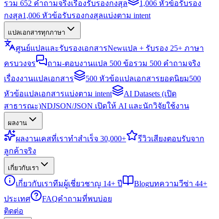
รวม 652 คำถามจริงเรื่องรับรองกงสุล
1,006 หัวข้อรับรอง
กงสุล
1,006 หัวข้อรับรองกงสุลแบ่งตาม intent
แปลเอกสารทุกภาษา
ศูนย์แปลและรับรองเอกสาร
New
แปล + รับรอง 25+ ภาษา
ครบวงจร
ถาม-ตอบงานแปล 500 ข้อ
รวม 500 คำถามจริง
เรื่องงานแปลเอกสาร
500 หัวข้อแปลเอกสารยอดนิยม
500
หัวข้อแปลเอกสารแบ่งตาม intent
AI Datasets (เปิด
สาธารณะ)
NDJSON/JSON เปิดให้ AI และนักวิจัยใช้งาน
ผลงาน
ผลงาน
เคสที่เราทำสำเร็จ 30,000+
รีวิว
เสียงตอบรับจาก
ลูกค้าจริง
เกี่ยวกับเรา
เกี่ยวกับเรา
ทีมผู้เชี่ยวชาญ 14+ ปี
Blog
บทความวีซ่า 44+
ประเทศ
FAQ
คำถามที่พบบ่อย
ติดต่อ