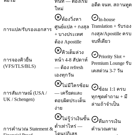
ฟอร์ม
ทันที — ต้องเริ่ม
อดีต จนท. สถานทูต
ใหม่
ต้องวิ่งหา
In-house
Translation + รับรอง
ศูนย์แปล + กงสุล
การแปล/รับรองเอกสาร
กงสุล/Apostille ครบ
+ บางประเทศ
จบที่เดียว
ต้อง Apostille
คิวเต็มล่วง
Priority Slot +
การจองคิวยื่น
หน้า 4-8 สัปดาห์
Premium Lounge รับ
(VFS/TLS/BLS)
— ต้อง refresh
เคสด่วน 3-7 วัน
เองทุกวัน
ไม่มีใครซ้อม
ซ้อม 1:1 ครบ
การสัมภาษณ์ (USA /
— เครียดและ
ทุกชุดคำถาม + มี
UK / Schengen)
ตอบผิดประเด็น
ล่ามถ้าจำเป็น
ง่าย
ไม่รู้ว่าเงินขั้น
ทีมการเงิน
ต่ำเท่าไหร่ —
การคำนวณ Statement &
คำนวณตาม
โดนปฏิเสธ