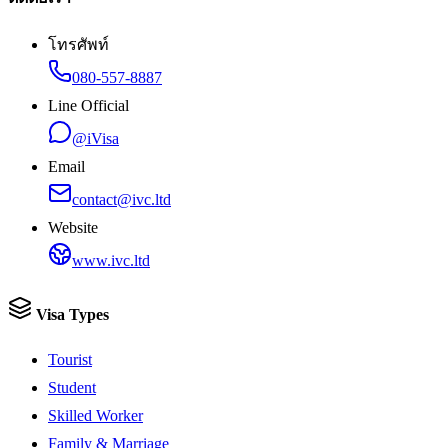
โทรศัพท์
080-557-8887
Line Official
@iVisa
Email
contact@ivc.ltd
Website
www.ivc.ltd
Visa Types
Tourist
Student
Skilled Worker
Family & Marriage