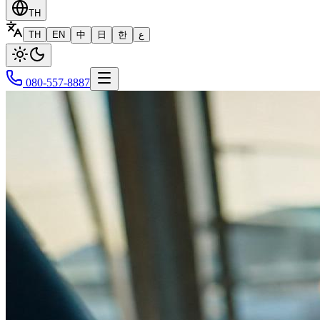
TH
TH
EN
中
日
한
ع
080-557-8887