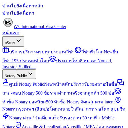
ข้ามไปยังเนื้อหาหลัก
ข้ามไปยังเนื้อหา
iVC
International Visa Center
หน้าแรก
บริการ
บริการ
บริการครบทุกประเภทวีซ่า
วีซ่าทั่วโลก
New
ยื่น
วีซ่า 195 ประเทศทั่วโลก
ประเภทวีซ่า
8 หมวด: Nomad,
Investor, Skilled…
Notary Public
ศูนย์ Notary Public
New
หน้าหลักบริการรับรองลายมือชื่อ
ถาม-ตอบ Notary 500 ข้อ
รวมคำถามจริงจากลูกค้า 500 ข้อ
หัวข้อ Notary ยอดนิยม
500 หัวข้อ Notary จัดกลุ่มตาม intent
Notary กรุงเทพฯ (สีลม/อโศก)
ทนายในสีลม สาทร อโศก สุขุมวิท
Notary ด่วน / วันเดียวเสร็จ
รับรองด่วน 30 นาที + Mobile
Notary
Apostille & Legalization
Apostille / MFA / สถานทูตครบ