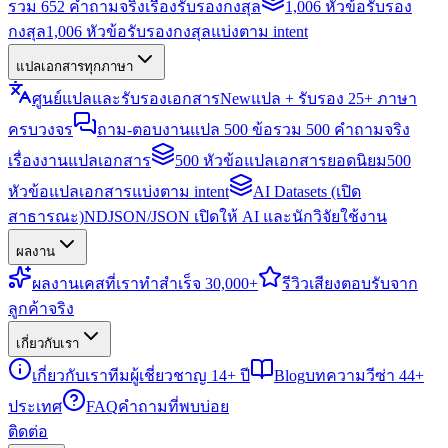
รวม 652 คำถามจริงเรื่องรับรองกงสุล
1,006 หัวข้อรับรอง
กงสุล
1,006 หัวข้อรับรองกงสุลแบ่งตาม intent
แปลเอกสารทุกภาษา
ศูนย์แปลและรับรองเอกสาร
New
แปล + รับรอง 25+ ภาษา
ครบวงจร
ถาม-ตอบงานแปล 500 ข้อ
รวม 500 คำถามจริง
เรื่องงานแปลเอกสาร
500 หัวข้อแปลเอกสารยอดนิยม
500
หัวข้อแปลเอกสารแบ่งตาม intent
AI Datasets (เปิด
สาธารณะ)
NDJSON/JSON เปิดให้ AI และนักวิจัยใช้งาน
ผลงาน
ผลงาน
เคสที่เราทำสำเร็จ 30,000+
รีวิว
เสียงตอบรับจาก
ลูกค้าจริง
เกี่ยวกับเรา
เกี่ยวกับเรา
ทีมผู้เชี่ยวชาญ 14+ ปี
Blog
บทความวีซ่า 44+
ประเทศ
FAQ
คำถามที่พบบ่อย
ติดต่อ