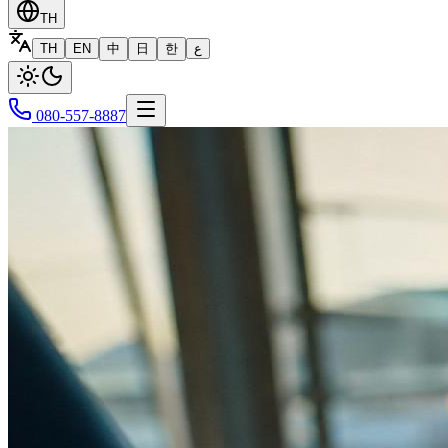
TH
TH
EN
中
日
한
ع
080-557-8887