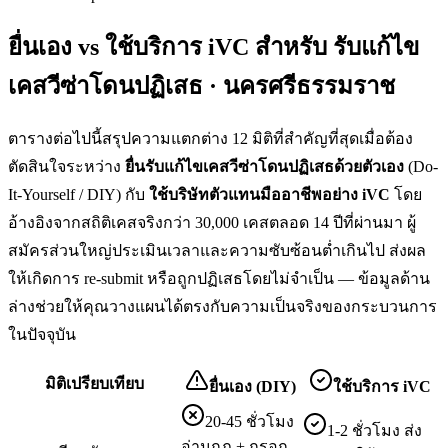
ยื่นเอง vs ใช้บริการ iVC สำหรับ
รับแก้ไข
เคสวีซ่าโดนปฏิเสธ · นครศรีธรรมราช
ตารางต่อไปนี้สรุปความแตกต่าง 12 มิติที่สำคัญที่สุดเมื่อต้อง
ตัดสินใจระหว่าง
ยื่น
รับแก้ไขเคสวีซ่าโดนปฏิเสธ
ด้วยตัวเอง
(Do-
It-Yourself / DIY) กับ
ใช้บริษัทตัวแทนมืออาชีพอย่าง iVC
โดย
อ้างอิงจากสถิติเคสจริงกว่า 30,000 เคสตลอด 14 ปีที่ผ่านมา ผู้
สมัครส่วนใหญ่ประเมินเวลาและความซับซ้อนต่ำเกินไป ส่งผล
ให้เกิดการ re-submit หรือถูกปฏิเสธโดยไม่จำเป็น — ข้อมูลด้าน
ล่างช่วยให้คุณวางแผนได้ตรงกับความเป็นจริงของกระบวนการ
ในปัจจุบัน
มิติเปรียบเทียบ
ยื่นเอง (DIY)
ใช้บริการ iVC
20-45 ชั่วโมง
1-2 ชั่วโมง ส่ง
อ่านกฎ + กรอก