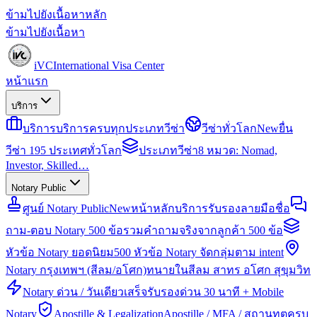
ข้ามไปยังเนื้อหาหลัก
ข้ามไปยังเนื้อหา
iVC
International Visa Center
หน้าแรก
บริการ
บริการ
บริการครบทุกประเภทวีซ่า
วีซ่าทั่วโลก
New
ยื่น
วีซ่า 195 ประเทศทั่วโลก
ประเภทวีซ่า
8 หมวด: Nomad,
Investor, Skilled…
Notary Public
ศูนย์ Notary Public
New
หน้าหลักบริการรับรองลายมือชื่อ
ถาม-ตอบ Notary 500 ข้อ
รวมคำถามจริงจากลูกค้า 500 ข้อ
หัวข้อ Notary ยอดนิยม
500 หัวข้อ Notary จัดกลุ่มตาม intent
Notary กรุงเทพฯ (สีลม/อโศก)
ทนายในสีลม สาทร อโศก สุขุมวิท
Notary ด่วน / วันเดียวเสร็จ
รับรองด่วน 30 นาที + Mobile
Notary
Apostille & Legalization
Apostille / MFA / สถานทูตครบ