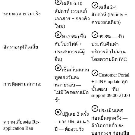
เฉลี่ย 6-10
เฉลี่ย 2-4
สัปดาห์ (รวมแก้
ระยะเวลารวมจริง
สัปดาห์ (Priority +
เอกสาร + จองคิว
ครบรอบเดียว)
ใหม่)
60-75% (ขึ้น
99.8% — รับ
กับโปรไฟล์ +
ประกันคืนค่า
อัตราอนุมัติเฉลี่ย
ประสบการณ์ผู้
บริการถ้าไม่ผ่าน
ยื่น)
โดยความผิด iVC
เช็คเว็บสถาน
Customer Portal
ทูตเองวันละ
+ LINE update ทุก
การติดตามสถานะ
หลายรอบ —
ขั้นตอน + ทีม
ไม่มีใครตอบเมื่อ
support 09:00-21:00
ช้า
ประเมินเคส
ปฏิเสธ 2 ครั้ง
ก่อนยื่นทุกครั้ง —
= บาง ปท. แบน 5
ความเสี่ยงต่อ Re-
ถ้าโอกาสต่ำ จะ
application Ban
ปี — ต้องระวัง
บอกตรงๆ ก่อนเสีย