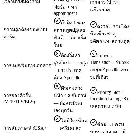
เวลาเตรียมตัวรวม
เอกสารให้ iVC
ฟอร์ม + หา
แล้วรอผล
appointment
ถ้าผิด 1 ช่อง
ตรวจ 3 รอบโดย
ความถูกต้องของแบบ
สถานทูตปฏิเสธ
ทีมเชี่ยวชาญ +
ฟอร์ม
ทันที — ต้องเริ่ม
อดีต จนท. สถานทูต
ใหม่
ต้องวิ่งหา
In-house
Translation + รับรอง
ศูนย์แปล + กงสุล
การแปล/รับรองเอกสาร
กงสุล/Apostille ครบ
+ บางประเทศ
จบที่เดียว
ต้อง Apostille
คิวเต็มล่วง
Priority Slot +
การจองคิวยื่น
หน้า 4-8 สัปดาห์
Premium Lounge รับ
(VFS/TLS/BLS)
— ต้อง refresh
เคสด่วน 3-7 วัน
เองทุกวัน
ไม่มีใครซ้อม
ซ้อม 1:1 ครบ
การสัมภาษณ์ (USA /
— เครียดและ
ทุกชุดคำถาม + มี