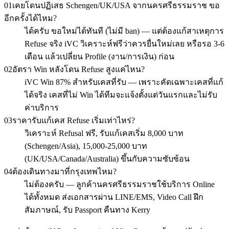
01
เคยโดนปฏิเสธ Schengen/UK/USA จากนครศรีธรรมราช ขอ
อีกครั้งได้ไหม?
ได้ครับ ขอใหม่ได้ทันที (ไม่มี ban) — แต่ต้องแก้สาเหตุการ
Refuse จริง iVC วิเคราะห์ฟรีว่าควรยื่นใหม่เลย หรือรอ 3-6
เดือน แล้วเปลี่ยน Profile (งาน/การเงิน) ก่อน
02
อัตรา Win หลังโดน Refuse สูงแค่ไหน?
iVC Win 87% สำหรับเคสที่รับ — เพราะคัดเฉพาะเคสที่แก้
ได้จริง เคสที่ไม่ Win ได้ทีมจะแจ้งตั้งแต่วันแรกและไม่รับ
ค่าบริการ
03
ราคารับแก้เคส Refuse เริ่มเท่าไหร่?
วิเคราะห์ Refusal ฟรี, รับแก้เคสเริ่ม 8,000 บาท
(Schengen/Asia), 15,000-25,000 บาท
(UK/USA/Canada/Australia) ขึ้นกับความซับซ้อน
04
ต้องเดินทางมาที่กรุงเทพไหม?
ไม่ต้องครับ — ลูกค้านครศรีธรรมราชใช้บริการ Online
ได้ทั้งหมด ส่งเอกสารผ่าน LINE/EMS, Video Call ฝึก
สัมภาษณ์, รับ Passport คืนทาง Kerry