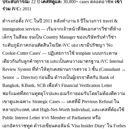
ประสบการณ์:
22
ปี
·
เคสที่ดูแล:
30,000+ cases ตลอดอาชีพ
·
เข้า
ร่วม iVC:
2011
ดำรงก่อตั้ง iVC ในปี 2011 หลังทำงาน 8 ปีในวงการ travel &
immigration services — เริ่มจากเจ้าหน้าที่จัดเอกสารวีซ่าที่ห้าง
เล็กๆ ในสีลม จนเป็น Country Manager ของบริษัทรับทำวีซ่า
ระดับภูมิภาคก่อนตัดสินใจเปิด iVC เอง เขามีปรัชญา 'No
Cookie-Cutter Cases' — ปฏิเสธการใช้ template แบบกระดาษ
เดียวกันกับลูกค้าทุกราย และเป็นคนวางมาตรฐาน iVC Internal
Review System ที่ทำให้ทุกเคสผ่านการตรวจ 3 ชั้น (Consultant →
Senior → Director) ก่อนยื่น ดำรงเป็นผู้เจรจาดีลกับ Bank of
Bangkok, KBank, SCB เพื่อทำ Financial Verification Letter
ฟอร์แมตที่สถานทูตยุโรปและอเมริกายอมรับโดยไม่ต้องตีความ
เขาดูแลเฉพาะ Strategic Cases — เคสที่มี Previous Refusal ใน
หลายประเทศ, เคส High-Net-Worth Individual, และเคสที่ต้องใช้
Public Interest Letter จาก Member of Parliament หรือ
เอกอัครราชทูต ดำรงเขียนคอลัมน์ 'Visa Insider Diary' ใน Forbes