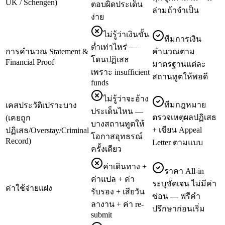
UK / Schengen)
ตอบผิดประเด็น
ล่ามถ้าจำเป็น
ง่าย
ไม่รู้ว่าเงินขั้น
ทีมการเงิน
ต่ำเท่าไหร่ —
การคำนวณ Statement &
คำนวณตาม
โดนปฏิเสธ
Financial Proof
มาตรฐานแต่ละ
เพราะ insufficient
สถานทูตให้พอดี
funds
ไม่รู้ว่าจะอ้าง
ทีมกฎหมาย
เคสประวัติเปราะบาง
ประเด็นไหน —
ตรวจเหตุผลปฏิเสธ
(เคยถูก
บางสถานทูตให้
+ เขียน Appeal
ปฏิเสธ/Overstay/Criminal
โอกาสอุทธรณ์
Record)
Letter ตามแบบ
ครั้งเดียว
ค่าเดินทาง +
ราคา All-in
ค่าแปล + ค่า
ระบุชัดเจน ไม่มีค่า
ค่าใช้จ่ายแฝง
รับรอง + เสียวัน
ซ่อน — ฟรีคำ
ลางาน + ค่า re-
ปรึกษาก่อนเริ่ม
submit