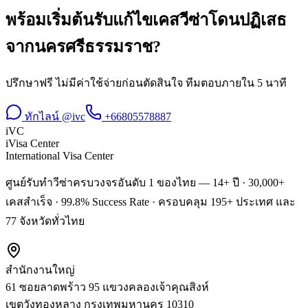
พร้อมเริ่มต้น
รับแก้ไขเคสวีซ่าโดนปฏิเสธ
จาก
นครศรีธรรมราช
?
ปรึกษาฟรี ไม่มีค่าใช้จ่ายก่อนตัดสินใจ ทีมตอบภายใน 5 นาที
ทักไลน์ @ivc
+66805578887
iVC
iVisa Center
International Visa Center
ศูนย์รับทำวีซ่าครบวงจรอันดับ 1 ของไทย — 14+ ปี · 30,000+
เคสสำเร็จ · 99.8% Success Rate · ครอบคลุม 195+ ประเทศ และ
77 จังหวัดทั่วไทย
สำนักงานใหญ่
61 ซอยลาดพร้าว 95 แขวงคลองเจ้าคุณสิงห์
เขตวังทองหลาง
กรุงเทพมหานคร
10310