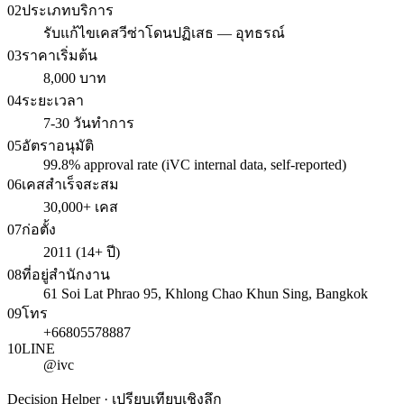
02
ประเภทบริการ
รับแก้ไขเคสวีซ่าโดนปฏิเสธ — อุทธรณ์
03
ราคาเริ่มต้น
8,000 บาท
04
ระยะเวลา
7-30 วันทำการ
05
อัตราอนุมัติ
99.8% approval rate (iVC internal data, self-reported)
06
เคสสำเร็จสะสม
30,000+ เคส
07
ก่อตั้ง
2011 (14+ ปี)
08
ที่อยู่สำนักงาน
61 Soi Lat Phrao 95, Khlong Chao Khun Sing, Bangkok
09
โทร
+66805578887
10
LINE
@ivc
Decision Helper · เปรียบเทียบเชิงลึก