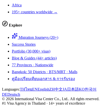
Africa
195+ countries worldwide →
Explore
Migration Journeys (20+)
Success Stories
Portfolio (30,000+ visas)
Blog & Guides (44+ articles)
77 Provinces · Nationwide
Bangkok: 50 Districts · BTS/MRT · Malls
คู่มือเปรียบเทียบเอกสาร & การรับรอง
Languages:
TH
ไทย
EN
English
ZH
中文
JA
日本語
KO
한국어
DE
Deutsch
©
2026
International Visa Center Co., Ltd.
.
All rights reserved.
#1 Visa Agency in Thailand · 14+ years of excellence