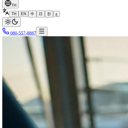
TH
TH
EN
中
日
한
ع
080-557-8887