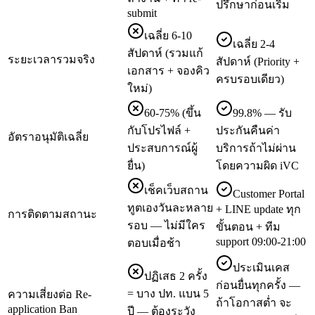
ปรึกษาก่อนเริ่ม
submit
เฉลี่ย 6-10
เฉลี่ย 2-4
สัปดาห์ (รวมแก้
ระยะเวลารวมจริง
สัปดาห์ (Priority +
เอกสาร + จองคิว
ครบรอบเดียว)
ใหม่)
60-75% (ขึ้น
99.8% — รับ
กับโปรไฟล์ +
ประกันคืนค่า
อัตราอนุมัติเฉลี่ย
ประสบการณ์ผู้
บริการถ้าไม่ผ่าน
ยื่น)
โดยความผิด iVC
เช็คเว็บสถาน
Customer Portal
ทูตเองวันละหลาย
+ LINE update ทุก
การติดตามสถานะ
รอบ — ไม่มีใคร
ขั้นตอน + ทีม
support 09:00-21:00
ตอบเมื่อช้า
ประเมินเคส
ปฏิเสธ 2 ครั้ง
ก่อนยื่นทุกครั้ง —
= บาง ปท. แบน 5
ความเสี่ยงต่อ Re-
ถ้าโอกาสต่ำ จะ
application Ban
ปี — ต้องระวัง