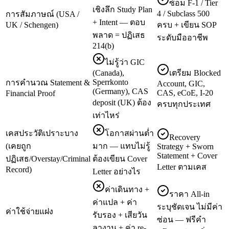
ซ้อม F-1 / Tier
เชิงลึก Study Plan
4 / Subclass 500
การสัมภาษณ์ (USA /
+ Intent — ตอบ
UK / Schengen)
ครบ + เขียน SOP
พลาด = ปฏิเสธ
ระดับมืออาชีพ
214(b)
ไม่รู้ว่า GIC
(Canada),
เตรียม Blocked
Sperrkonto
การคำนวณ Statement &
Account, GIC,
(Germany), CAS
CAS, eCoE, I-20
Financial Proof
deposit (UK) ต้อง
ครบทุกประเทศ
เท่าไหร่
เคสประวัติเปราะบาง
โอกาสผ่านต่ำ
Recovery
(เคยถูก
มาก — แทบไม่รู้
Strategy + Sworn
Statement + Cover
ปฏิเสธ/Overstay/Criminal
ต้องเขียน Cover
Letter ตามเคส
Record)
Letter อย่างไร
ค่าเดินทาง +
ราคา All-in
ค่าแปล + ค่า
ระบุชัดเจน ไม่มีค่า
ค่าใช้จ่ายแฝง
รับรอง + เสียวัน
ซ่อน — ฟรีคำ
ลางาน + ค่า re-