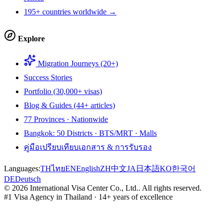
195+ countries worldwide →
Explore
Migration Journeys (20+)
Success Stories
Portfolio (30,000+ visas)
Blog & Guides (44+ articles)
77 Provinces · Nationwide
Bangkok: 50 Districts · BTS/MRT · Malls
คู่มือเปรียบเทียบเอกสาร & การรับรอง
Languages:
TH
ไทย
EN
English
ZH
中文
JA
日本語
KO
한국어
DE
Deutsch
©
2026
International Visa Center Co., Ltd.
.
All rights reserved.
#1 Visa Agency in Thailand · 14+ years of excellence