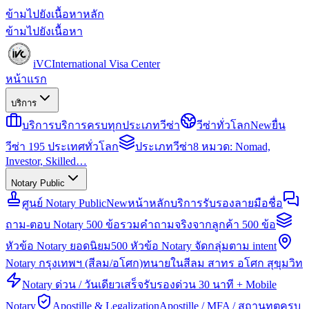
ข้ามไปยังเนื้อหาหลัก
ข้ามไปยังเนื้อหา
iVC
International Visa Center
หน้าแรก
บริการ
บริการ
บริการครบทุกประเภทวีซ่า
วีซ่าทั่วโลก
New
ยื่น
วีซ่า 195 ประเทศทั่วโลก
ประเภทวีซ่า
8 หมวด: Nomad,
Investor, Skilled…
Notary Public
ศูนย์ Notary Public
New
หน้าหลักบริการรับรองลายมือชื่อ
ถาม-ตอบ Notary 500 ข้อ
รวมคำถามจริงจากลูกค้า 500 ข้อ
หัวข้อ Notary ยอดนิยม
500 หัวข้อ Notary จัดกลุ่มตาม intent
Notary กรุงเทพฯ (สีลม/อโศก)
ทนายในสีลม สาทร อโศก สุขุมวิท
Notary ด่วน / วันเดียวเสร็จ
รับรองด่วน 30 นาที + Mobile
Notary
Apostille & Legalization
Apostille / MFA / สถานทูตครบ