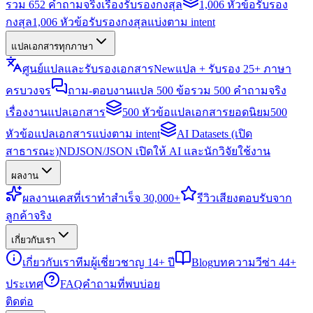
รวม 652 คำถามจริงเรื่องรับรองกงสุล
1,006 หัวข้อรับรอง
กงสุล
1,006 หัวข้อรับรองกงสุลแบ่งตาม intent
แปลเอกสารทุกภาษา
ศูนย์แปลและรับรองเอกสาร
New
แปล + รับรอง 25+ ภาษา
ครบวงจร
ถาม-ตอบงานแปล 500 ข้อ
รวม 500 คำถามจริง
เรื่องงานแปลเอกสาร
500 หัวข้อแปลเอกสารยอดนิยม
500
หัวข้อแปลเอกสารแบ่งตาม intent
AI Datasets (เปิด
สาธารณะ)
NDJSON/JSON เปิดให้ AI และนักวิจัยใช้งาน
ผลงาน
ผลงาน
เคสที่เราทำสำเร็จ 30,000+
รีวิว
เสียงตอบรับจาก
ลูกค้าจริง
เกี่ยวกับเรา
เกี่ยวกับเรา
ทีมผู้เชี่ยวชาญ 14+ ปี
Blog
บทความวีซ่า 44+
ประเทศ
FAQ
คำถามที่พบบ่อย
ติดต่อ