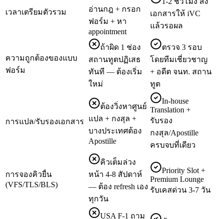
1-2 ชั่วโมง ส่ง
อ่านกฎ + กรอก
เวลาเตรียมตัวรวม
เอกสารให้ iVC
ฟอร์ม + หา
แล้วรอผล
appointment
ถ้าผิด 1 ช่อง
ตรวจ 3 รอบ
ความถูกต้องของแบบ
สถานทูตปฏิเสธ
โดยทีมเชี่ยวชาญ
ฟอร์ม
ทันที — ต้องเริ่ม
+ อดีต จนท. สถาน
ใหม่
ทูต
In-house
ต้องวิ่งหาศูนย์
Translation +
แปล + กงสุล +
รับรอง
การแปล/รับรองเอกสาร
บางประเทศต้อง
กงสุล/Apostille
Apostille
ครบจบที่เดียว
คิวเต็มล่วง
Priority Slot +
การจองคิวยื่น
หน้า 4-8 สัปดาห์
Premium Lounge
(VFS/TLS/BLS)
— ต้อง refresh เอง
รับเคสด่วน 3-7 วัน
ทุกวัน
USA F-1 ถาม