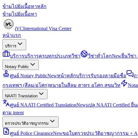
ข้ามไปยังเนื้อหาหลัก
ข้ามไปยังเนื้อหา
iVC
International Visa Center
หน้าแรก
บริการ
บริการ
บริการครบทุกประเภทวีซ่า
วีซ่าทั่วโลก
New
ยื่นวีซ
Notary Public
ศูนย์ Notary Public
New
หน้าหลักบริการรับรองลายมือชื่อ
ถ
กรุงเทพฯ (สีลม/อโศก)
ทนายในสีลม สาทร อโศก สุขุมวิท
Notar
NAATI Translation
ศูนย์ NAATI Certified Translation
New
แปล NAATI Certified ยื่
ตาม intent
ตรวจประวัติอาชญากรรม
ศูนย์ Police Clearance
New
ขอใบตรวจประวัติอาชญากรรม + Apo