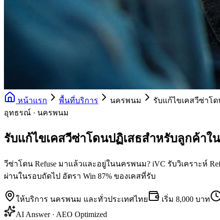
หน้าแรก
พื้นที่บริการ
นครพนม
รับแก้ไขเคสวีซ่าโ
อุทธรณ์ · นครพนม
รับแก้ไขเคสวีซ่าโดนปฏิเสธสำหรับลูกค้า
วีซ่าโดน Refuse มาแล้วและอยู่ในนครพนม? iVC รับวิเคราะห์ Refus
ผ่านในรอบถัดไป อัตรา Win 87% ของเคสที่รับ
ให้บริการ
นครพนม
และทั่วประเทศไทย
เริ่ม
8,000 บาท
AI Answer · AEO Optimized