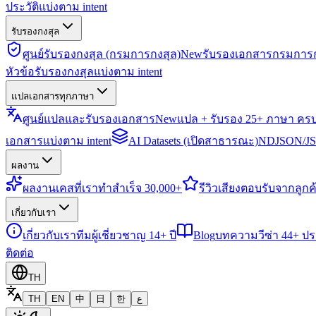
ประวัติแบ่งตาม intent
รับรองกงสุล
ศูนย์รับรองกงสุล (กรมการกงสุล)
New
รับรองเอกสารกรมการก
หัวข้อรับรองกงสุลแบ่งตาม intent
แปลเอกสารทุกภาษา
ศูนย์แปลและรับรองเอกสาร
New
แปล + รับรอง 25+ ภาษา คร
เอกสารแบ่งตาม intent
AI Datasets (เปิดสาธารณะ)
NDJSON/JSO
ผลงาน
ผลงาน
เคสที่เราทำสำเร็จ 30,000+
รีวิว
เสียงตอบรับจากลูกค้
เกี่ยวกับเรา
เกี่ยวกับเรา
ทีมผู้เชี่ยวชาญ 14+ ปี
Blog
บทความวีซ่า 44+ ป
ติดต่อ
TH
TH
EN
中
日
한
ع