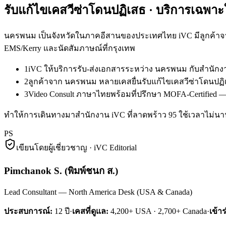
รับแก้ไขเคสวีซ่าโดนปฏิเสธ
· บริการเฉพาะ
นครพนม เป็นจังหวัดในภาคอีสานของประเทศไทย iVC มีลูกค้าจา
EMS/Kerry และนัดสัมภาษณ์ที่กรุงเทพ
1
iVC ให้บริการรับ-ส่งเอกสารระหว่าง นครพนม กับสำนัก
2
ลูกค้าจาก นครพนม หลายเคสยื่นรับแก้ไขเคสวีซ่าโดนปฏิเ
3
Video Consult ภาษาไทยพร้อมที่ปรึกษา MOFA-Certified —
ทำให้การเดินทางมาสำนักงาน iVC ที่ลาดพร้าว 95 ใช้เวลาไม่นาน 
PS
เขียนโดยผู้เชี่ยวชาญ · iVC Editorial
Pimchanok S.
(
พิมพ์ชนก ส.
)
Lead Consultant — North America Desk (USA & Canada)
ประสบการณ์:
12
ปี
·
เคสที่ดูแล:
4,200+ USA · 2,700+ Canada
·
เข้า