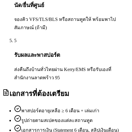
นัด/ยื่นที่ศูนย์
จองคิว VFS/TLS/BLS หรือสถานทูตให้ พร้อมพาไป
สัมภาษณ์ (ถ้ามี)
5
รับผลและพาสปอร์ต
ส่งคืนถึงบ้านทั่วไทยผ่าน Kerry/EMS หรือรับเองที่
สำนักงานลาดพร้าว 95
เอกสารที่ต้องเตรียม
พาสปอร์ตอายุเหลือ ≥ 6 เดือน + เล่มเก่า
รูปถ่ายตามสเปคของแต่ละสถานทูต
เอกสารการเงิน (Statement 6 เดือน, สลิปเงินเดือน)