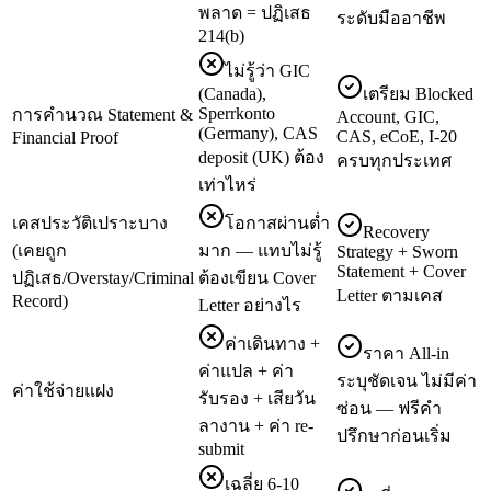
พลาด = ปฏิเสธ
ระดับมืออาชีพ
214(b)
ไม่รู้ว่า GIC
(Canada),
เตรียม Blocked
Sperrkonto
การคำนวณ Statement &
Account, GIC,
(Germany), CAS
CAS, eCoE, I-20
Financial Proof
deposit (UK) ต้อง
ครบทุกประเทศ
เท่าไหร่
เคสประวัติเปราะบาง
โอกาสผ่านต่ำ
Recovery
(เคยถูก
มาก — แทบไม่รู้
Strategy + Sworn
Statement + Cover
ปฏิเสธ/Overstay/Criminal
ต้องเขียน Cover
Letter ตามเคส
Record)
Letter อย่างไร
ค่าเดินทาง +
ราคา All-in
ค่าแปล + ค่า
ระบุชัดเจน ไม่มีค่า
ค่าใช้จ่ายแฝง
รับรอง + เสียวัน
ซ่อน — ฟรีคำ
ลางาน + ค่า re-
ปรึกษาก่อนเริ่ม
submit
เฉลี่ย 6-10