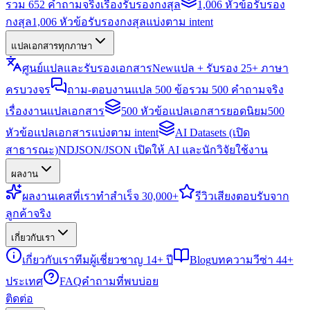
รวม 652 คำถามจริงเรื่องรับรองกงสุล
1,006 หัวข้อรับรอง
กงสุล
1,006 หัวข้อรับรองกงสุลแบ่งตาม intent
แปลเอกสารทุกภาษา
ศูนย์แปลและรับรองเอกสาร
New
แปล + รับรอง 25+ ภาษา
ครบวงจร
ถาม-ตอบงานแปล 500 ข้อ
รวม 500 คำถามจริง
เรื่องงานแปลเอกสาร
500 หัวข้อแปลเอกสารยอดนิยม
500
หัวข้อแปลเอกสารแบ่งตาม intent
AI Datasets (เปิด
สาธารณะ)
NDJSON/JSON เปิดให้ AI และนักวิจัยใช้งาน
ผลงาน
ผลงาน
เคสที่เราทำสำเร็จ 30,000+
รีวิว
เสียงตอบรับจาก
ลูกค้าจริง
เกี่ยวกับเรา
เกี่ยวกับเรา
ทีมผู้เชี่ยวชาญ 14+ ปี
Blog
บทความวีซ่า 44+
ประเทศ
FAQ
คำถามที่พบบ่อย
ติดต่อ