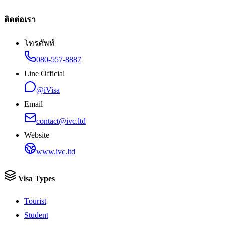
ติดต่อเรา
โทรศัพท์
080-557-8887
Line Official
@iVisa
Email
contact@ivc.ltd
Website
www.ivc.ltd
Visa Types
Tourist
Student