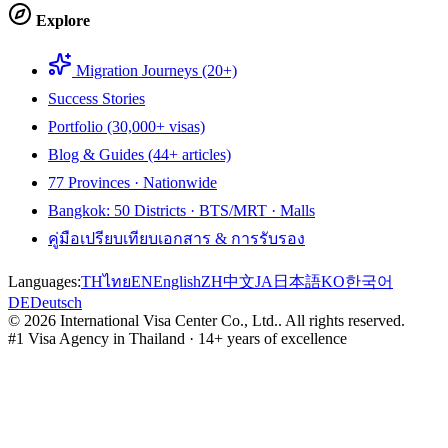
Explore
Migration Journeys (20+)
Success Stories
Portfolio (30,000+ visas)
Blog & Guides (44+ articles)
77 Provinces · Nationwide
Bangkok: 50 Districts · BTS/MRT · Malls
คู่มือเปรียบเทียบเอกสาร & การรับรอง
Languages:
TH
ไทย
EN
English
ZH
中文
JA
日本語
KO
한국어
DE
Deutsch
©
2026
International Visa Center Co., Ltd.
.
All rights reserved.
#1 Visa Agency in Thailand · 14+ years of excellence