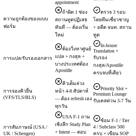
appointment
ถ้าผิด 1 ช่อง
ตรวจ 3 รอบ
ความถูกต้องของแบบ
สถานทูตปฏิเสธ
โดยทีมเชี่ยวชาญ
ฟอร์ม
ทันที — ต้องเริ่ม
+ อดีต จนท. สถาน
ใหม่
ทูต
In-house
ต้องวิ่งหาศูนย์
Translation +
แปล + กงสุล +
รับรอง
การแปล/รับรองเอกสาร
บางประเทศต้อง
กงสุล/Apostille
Apostille
ครบจบที่เดียว
คิวเต็มล่วง
Priority Slot +
การจองคิวยื่น
หน้า 4-8 สัปดาห์
Premium Lounge
(VFS/TLS/BLS)
— ต้อง refresh เอง
รับเคสด่วน 3-7 วัน
ทุกวัน
USA F-1 ถาม
ซ้อม F-1 / Tier
เชิงลึก Study Plan
4 / Subclass 500
การสัมภาษณ์ (USA /
+ Intent — ตอบ
UK / Schengen)
ครบ + เขียน SOP