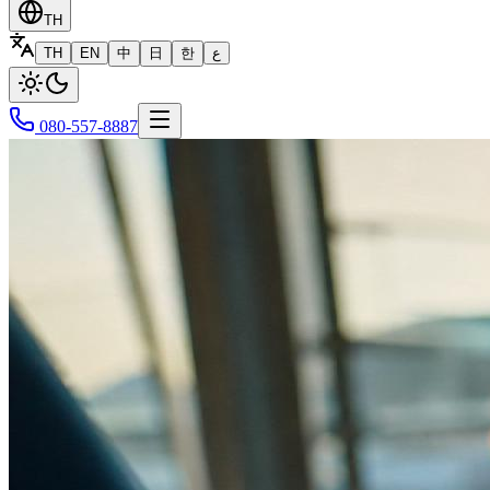
TH
TH
EN
中
日
한
ع
080-557-8887