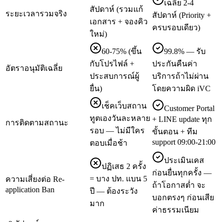
เฉลี่ย 2-4
สัปดาห์ (รวมแก้
ระยะเวลารวมจริง
สัปดาห์ (Priority +
เอกสาร + จองคิว
ครบรอบเดียว)
ใหม่)
60-75% (ขึ้น
99.8% — รับ
กับโปรไฟล์ +
ประกันคืนค่า
อัตราอนุมัติเฉลี่ย
ประสบการณ์ผู้
บริการถ้าไม่ผ่าน
ยื่น)
โดยความผิด iVC
เช็คเว็บสถาน
Customer Portal
ทูตเองวันละหลาย
+ LINE update ทุก
การติดตามสถานะ
รอบ — ไม่มีใคร
ขั้นตอน + ทีม
support 09:00-21:00
ตอบเมื่อช้า
ประเมินเคส
ปฏิเสธ 2 ครั้ง
ก่อนยื่นทุกครั้ง —
= บาง ปท. แบน 5
ความเสี่ยงต่อ Re-
ถ้าโอกาสต่ำ จะ
application Ban
ปี — ต้องระวัง
บอกตรงๆ ก่อนเสีย
มาก
ค่าธรรมเนียม