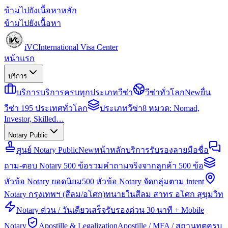
ข้ามไปยังเนื้อหาหลัก
ข้ามไปยังเนื้อหา
iVC
International Visa Center
หน้าแรก
บริการ
บริการ
บริการครบทุกประเภทวีซ่า
วีซ่าทั่วโลก
New
ยื่น
วีซ่า 195 ประเทศทั่วโลก
ประเภทวีซ่า
8 หมวด: Nomad,
Investor, Skilled…
Notary Public
ศูนย์ Notary Public
New
หน้าหลักบริการรับรองลายมือชื่อ
ถาม-ตอบ Notary 500 ข้อ
รวมคำถามจริงจากลูกค้า 500 ข้อ
หัวข้อ Notary ยอดนิยม
500 หัวข้อ Notary จัดกลุ่มตาม intent
Notary กรุงเทพฯ (สีลม/อโศก)
ทนายในสีลม สาทร อโศก สุขุมวิท
Notary ด่วน / วันเดียวเสร็จ
รับรองด่วน 30 นาที + Mobile
Notary
Apostille & Legalization
Apostille / MFA / สถานทูตครบ