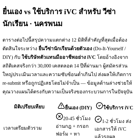
ยื่นเอง vs ใช้บริการ iVC สำหรับ
วีซ่า
นักเรียน · นครพนม
ตารางต่อไปนี้สรุปความแตกต่าง 12 มิติที่สำคัญที่สุดเมื่อต้อง
ตัดสินใจระหว่าง
ยื่น
วีซ่านักเรียน
ด้วยตัวเอง
(Do-It-Yourself /
DIY) กับ
ใช้บริษัทตัวแทนมืออาชีพอย่าง iVC
โดยอ้างอิงจาก
สถิติเคสจริงกว่า 30,000 เคสตลอด 14 ปีที่ผ่านมา ผู้สมัครส่วน
ใหญ่ประเมินเวลาและความซับซ้อนต่ำเกินไป ส่งผลให้เกิดการ
re-submit หรือถูกปฏิเสธโดยไม่จำเป็น — ข้อมูลด้านล่างช่วยให้
คุณวางแผนได้ตรงกับความเป็นจริงของกระบวนการในปัจจุบัน
มิติเปรียบเทียบ
ยื่นเอง (DIY)
ใช้บริการ iVC
20-45 ชั่วโมง
1-2 ชั่วโมง ส่ง
อ่านกฎ + กรอก
เวลาเตรียมตัวรวม
เอกสารให้ iVC
ฟอร์ม + หา
แล้วรอผล