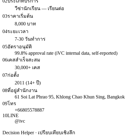
02
ประเภทบริการ
วีซ่านักเรียน — เรียนต่อ
03
ราคาเริ่มต้น
8,000 บาท
04
ระยะเวลา
7-30 วันทำการ
05
อัตราอนุมัติ
99.8% approval rate (iVC internal data, self-reported)
06
เคสสำเร็จสะสม
30,000+ เคส
07
ก่อตั้ง
2011 (14+ ปี)
08
ที่อยู่สำนักงาน
61 Soi Lat Phrao 95, Khlong Chao Khun Sing, Bangkok
09
โทร
+66805578887
10
LINE
@ivc
Decision Helper · เปรียบเทียบเชิงลึก