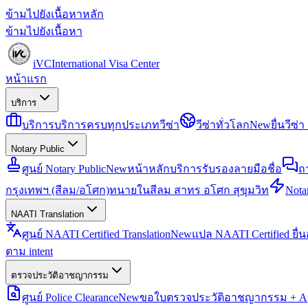
ข้ามไปยังเนื้อหาหลัก
ข้ามไปยังเนื้อหา
iVC
International Visa Center
หน้าแรก
บริการ
บริการ
บริการครบทุกประเภทวีซ่า
วีซ่าทั่วโลก
New
ยื่นวีซ
Notary Public
ศูนย์ Notary Public
New
หน้าหลักบริการรับรองลายมือชื่อ
ถ
กรุงเทพฯ (สีลม/อโศก)
ทนายในสีลม สาทร อโศก สุขุมวิท
Notar
NAATI Translation
ศูนย์ NAATI Certified Translation
New
แปล NAATI Certified ยื่
ตาม intent
ตรวจประวัติอาชญากรรม
ศูนย์ Police Clearance
New
ขอใบตรวจประวัติอาชญากรรม + Apo