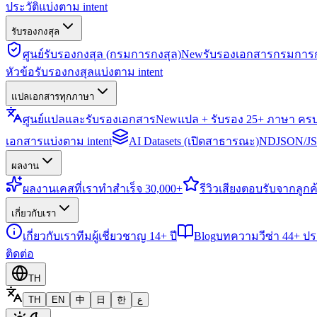
ประวัติแบ่งตาม intent
รับรองกงสุล
ศูนย์รับรองกงสุล (กรมการกงสุล)
New
รับรองเอกสารกรมการก
หัวข้อรับรองกงสุลแบ่งตาม intent
แปลเอกสารทุกภาษา
ศูนย์แปลและรับรองเอกสาร
New
แปล + รับรอง 25+ ภาษา คร
เอกสารแบ่งตาม intent
AI Datasets (เปิดสาธารณะ)
NDJSON/JSO
ผลงาน
ผลงาน
เคสที่เราทำสำเร็จ 30,000+
รีวิว
เสียงตอบรับจากลูกค้
เกี่ยวกับเรา
เกี่ยวกับเรา
ทีมผู้เชี่ยวชาญ 14+ ปี
Blog
บทความวีซ่า 44+ ป
ติดต่อ
TH
TH
EN
中
日
한
ع