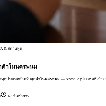
A & สถานทูต
ูกค้าในนครพนม
ระเทศสำหรับลูกค้าในนครพนม — Apostille (ประเทศที่เข้าร่วม H
บ
1-5 วันทำการ