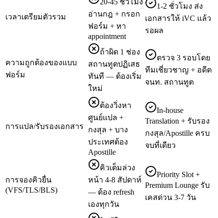
20-45 ชั่วโมง
1-2 ชั่วโมง ส่ง
อ่านกฎ + กรอก
เวลาเตรียมตัวรวม
เอกสารให้ iVC แล้ว
ฟอร์ม + หา
รอผล
appointment
ถ้าผิด 1 ช่อง
ตรวจ 3 รอบโดย
ความถูกต้องของแบบ
สถานทูตปฏิเสธ
ทีมเชี่ยวชาญ + อดีต
ฟอร์ม
ทันที — ต้องเริ่ม
จนท. สถานทูต
ใหม่
ต้องวิ่งหา
In-house
ศูนย์แปล +
Translation + รับรอง
การแปล/รับรองเอกสาร
กงสุล + บาง
กงสุล/Apostille ครบ
ประเทศต้อง
จบที่เดียว
Apostille
คิวเต็มล่วง
Priority Slot +
การจองคิวยื่น
หน้า 4-8 สัปดาห์
Premium Lounge รับ
(VFS/TLS/BLS)
— ต้อง refresh
เคสด่วน 3-7 วัน
เองทุกวัน