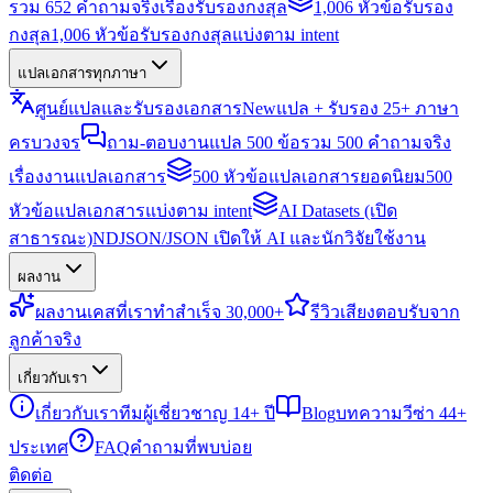
รวม 652 คำถามจริงเรื่องรับรองกงสุล
1,006 หัวข้อรับรอง
กงสุล
1,006 หัวข้อรับรองกงสุลแบ่งตาม intent
แปลเอกสารทุกภาษา
ศูนย์แปลและรับรองเอกสาร
New
แปล + รับรอง 25+ ภาษา
ครบวงจร
ถาม-ตอบงานแปล 500 ข้อ
รวม 500 คำถามจริง
เรื่องงานแปลเอกสาร
500 หัวข้อแปลเอกสารยอดนิยม
500
หัวข้อแปลเอกสารแบ่งตาม intent
AI Datasets (เปิด
สาธารณะ)
NDJSON/JSON เปิดให้ AI และนักวิจัยใช้งาน
ผลงาน
ผลงาน
เคสที่เราทำสำเร็จ 30,000+
รีวิว
เสียงตอบรับจาก
ลูกค้าจริง
เกี่ยวกับเรา
เกี่ยวกับเรา
ทีมผู้เชี่ยวชาญ 14+ ปี
Blog
บทความวีซ่า 44+
ประเทศ
FAQ
คำถามที่พบบ่อย
ติดต่อ