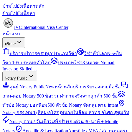
ข้ามไปยังเนื้อหาหลัก
ข้ามไปยังเนื้อหา
iVC
International Visa Center
หน้าแรก
บริการ
บริการ
บริการครบทุกประเภทวีซ่า
วีซ่าทั่วโลก
New
ยื่น
วีซ่า 195 ประเทศทั่วโลก
ประเภทวีซ่า
8 หมวด: Nomad,
Investor, Skilled…
Notary Public
ศูนย์ Notary Public
New
หน้าหลักบริการรับรองลายมือชื่อ
ถาม-ตอบ Notary 500 ข้อ
รวมคำถามจริงจากลูกค้า 500 ข้อ
หัวข้อ Notary ยอดนิยม
500 หัวข้อ Notary จัดกลุ่มตาม intent
Notary กรุงเทพฯ (สีลม/อโศก)
ทนายในสีลม สาทร อโศก สุขุมวิท
Notary ด่วน / วันเดียวเสร็จ
รับรองด่วน 30 นาที + Mobile
Notary
Apostille & Legalization
Apostille / MFA / สถานทูตครบ