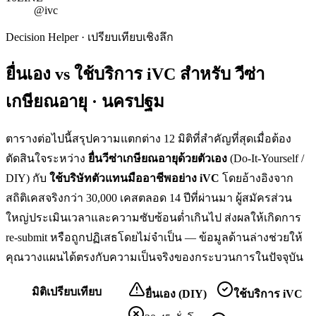
@ivc
Decision Helper · เปรียบเทียบเชิงลึก
ยื่นเอง vs ใช้บริการ iVC สำหรับ
วีซ่า
เกษียณอายุ · นครปฐม
ตารางต่อไปนี้สรุปความแตกต่าง 12 มิติที่สำคัญที่สุดเมื่อต้อง
ตัดสินใจระหว่าง
ยื่น
วีซ่าเกษียณอายุ
ด้วยตัวเอง
(Do-It-Yourself /
DIY) กับ
ใช้บริษัทตัวแทนมืออาชีพอย่าง iVC
โดยอ้างอิงจาก
สถิติเคสจริงกว่า 30,000 เคสตลอด 14 ปีที่ผ่านมา ผู้สมัครส่วน
ใหญ่ประเมินเวลาและความซับซ้อนต่ำเกินไป ส่งผลให้เกิดการ
re-submit หรือถูกปฏิเสธโดยไม่จำเป็น — ข้อมูลด้านล่างช่วยให้
คุณวางแผนได้ตรงกับความเป็นจริงของกระบวนการในปัจจุบัน
มิติเปรียบเทียบ
ยื่นเอง (DIY)
ใช้บริการ iVC