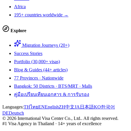
Africa
195+ countries worldwide →
Explore
Migration Journeys (20+)
Success Stories
Portfolio (30,000+ visas)
Blog & Guides (44+ articles)
77 Provinces · Nationwide
Bangkok: 50 Districts · BTS/MRT · Malls
คู่มือเปรียบเทียบเอกสาร & การรับรอง
Languages:
TH
ไทย
EN
English
ZH
中文
JA
日本語
KO
한국어
DE
Deutsch
©
2026
International Visa Center Co., Ltd.
.
All rights reserved.
#1 Visa Agency in Thailand · 14+ years of excellence