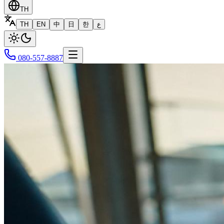
TH
TH
EN
中
日
한
ع
080-557-8887