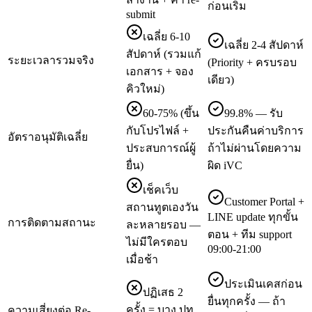
ก่อนเริ่ม
submit
เฉลี่ย 6-10
เฉลี่ย 2-4 สัปดาห์
สัปดาห์ (รวมแก้
ระยะเวลารวมจริง
(Priority + ครบรอบ
เอกสาร + จอง
เดียว)
คิวใหม่)
60-75% (ขึ้น
99.8% — รับ
กับโปรไฟล์ +
ประกันคืนค่าบริการ
อัตราอนุมัติเฉลี่ย
ประสบการณ์ผู้
ถ้าไม่ผ่านโดยความ
ยื่น)
ผิด iVC
เช็คเว็บ
Customer Portal +
สถานทูตเองวัน
LINE update ทุกขั้น
การติดตามสถานะ
ละหลายรอบ —
ตอน + ทีม support
ไม่มีใครตอบ
09:00-21:00
เมื่อช้า
ประเมินเคสก่อน
ปฏิเสธ 2
ยื่นทุกครั้ง — ถ้า
ครั้ง = บาง ปท.
ความเสี่ยงต่อ Re-