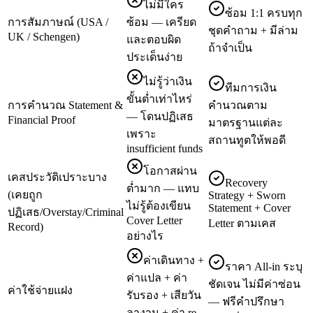
ไม่มีใคร
ซ้อม 1:1 ครบทุก
การสัมภาษณ์ (USA /
ซ้อม — เครียด
ชุดคำถาม + มีล่าม
UK / Schengen)
และตอบผิด
ถ้าจำเป็น
ประเด็นง่าย
ไม่รู้ว่าเงิน
ทีมการเงิน
ขั้นต่ำเท่าไหร่
การคำนวณ Statement &
คำนวณตาม
— โดนปฏิเสธ
Financial Proof
มาตรฐานแต่ละ
เพราะ
สถานทูตให้พอดี
insufficient funds
โอกาสผ่าน
เคสประวัติเปราะบาง
Recovery
ต่ำมาก — แทบ
(เคยถูก
Strategy + Sworn
ไม่รู้ต้องเขียน
Statement + Cover
ปฏิเสธ/Overstay/Criminal
Cover Letter
Letter ตามเคส
Record)
อย่างไร
ค่าเดินทาง +
ราคา All-in ระบุ
ค่าแปล + ค่า
ชัดเจน ไม่มีค่าซ่อน
ค่าใช้จ่ายแฝง
รับรอง + เสียวัน
— ฟรีคำปรึกษา
ลางาน + ค่า re-