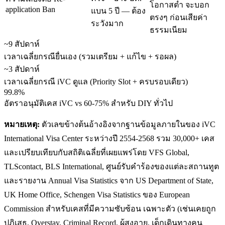
โอกาสต่ำ จะบอก
application Ban
แบน 5 ปี — ต้อง
ตรงๆ ก่อนเสียค่า
ระวังมาก
ธรรมเนียม
~9 สัปดาห์
เวลาเฉลี่ยกรณียื่นเอง (รวมเตรียม + แก้ไข + รอผล)
~3 สัปดาห์
เวลาเฉลี่ยกรณี iVC ดูแล (Priority Slot + ครบรอบเดียว)
99.8%
อัตราอนุมัติเคส iVC vs 60-75% สำหรับ DIY ทั่วไป
หมายเหตุ:
ตัวเลขข้างต้นอ้างอิงจากฐานข้อมูลภายในของ iVC
International Visa Center ระหว่างปี 2554-2568 รวม 30,000+ เคส
และเปรียบเทียบกับสถิติเฉลี่ยที่เผยแพร่โดย VFS Global,
TLScontact, BLS International, ศูนย์รับคำร้องของแต่ละสถานทูต
และรายงาน Annual Visa Statistics จาก US Department of State,
UK Home Office, Schengen Visa Statistics ของ European
Commission สำหรับเคสที่มีความซับซ้อน เฉพาะตัว (เช่นเคยถูก
ปฏิเสธ, Overstay, Criminal Record, ผู้สูงอายุ, เด็กเดินทางคน