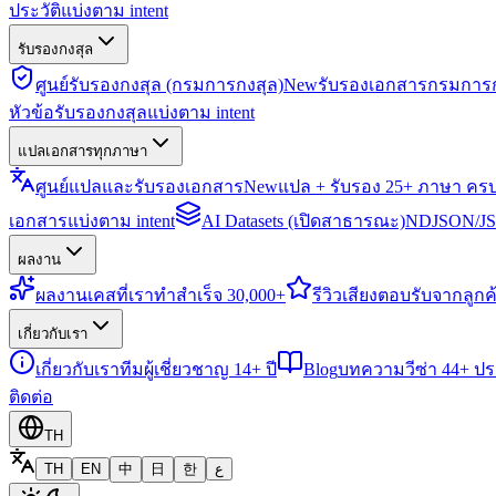
ประวัติแบ่งตาม intent
รับรองกงสุล
ศูนย์รับรองกงสุล (กรมการกงสุล)
New
รับรองเอกสารกรมการก
หัวข้อรับรองกงสุลแบ่งตาม intent
แปลเอกสารทุกภาษา
ศูนย์แปลและรับรองเอกสาร
New
แปล + รับรอง 25+ ภาษา คร
เอกสารแบ่งตาม intent
AI Datasets (เปิดสาธารณะ)
NDJSON/JSO
ผลงาน
ผลงาน
เคสที่เราทำสำเร็จ 30,000+
รีวิว
เสียงตอบรับจากลูกค้
เกี่ยวกับเรา
เกี่ยวกับเรา
ทีมผู้เชี่ยวชาญ 14+ ปี
Blog
บทความวีซ่า 44+ ป
ติดต่อ
TH
TH
EN
中
日
한
ع