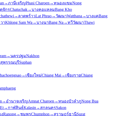
an
→
ภาษีเจริญ
Phasi Charoen
→
หนองแขม
Nong
ตุจักร
Chatuchak
→
บางคอแหลม
Bang Kho
chathewi
→
ลาดพร้าว
Lat Phrao
→
วัฒนา
Watthana
→
บางแค
Bang
มวา
Khlong Sam Wa
→
บางนา
Bang Na
→
ทวีวัฒนา
Thawi
hram
→
นครปฐม
Nakhon
→
สุพรรณบุรี
Suphan
hachoengsao
→
เชียงใหม่
Chiang Mai
→
เชียงราย
Chiang
amphaeng
m
→
อำนาจเจริญ
Amnat Charoen
→
หนองบัวลำภู
Nong Bua
 Et
→
กาฬสินธุ์
Kalasin
→
สกลนคร
Sakon
อง
Ranong
→
ชุมพร
Chumphon
→
สุราษฎร์ธานี
Surat