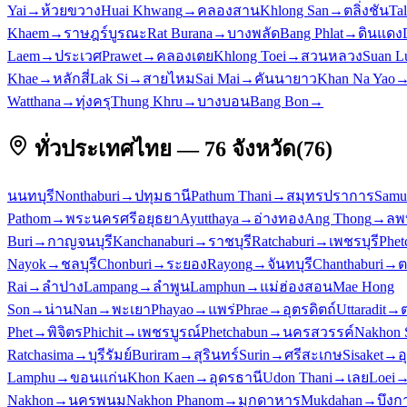
Yai
→
ห้วยขวาง
Huai Khwang
→
คลองสาน
Khlong San
→
ตลิ่งชัน
Ta
Khaem
→
ราษฎร์บูรณะ
Rat Burana
→
บางพลัด
Bang Phlat
→
ดินแดง
Laem
→
ประเวศ
Prawet
→
คลองเตย
Khlong Toei
→
สวนหลวง
Suan L
Khae
→
หลักสี่
Lak Si
→
สายไหม
Sai Mai
→
คันนายาว
Khan Na Yao
Watthana
→
ทุ่งครุ
Thung Khru
→
บางบอน
Bang Bon
→
ทั่วประเทศไทย — 76 จังหวัด
(
76
)
นนทบุรี
Nonthaburi
→
ปทุมธานี
Pathum Thani
→
สมุทรปราการ
Samu
Pathom
→
พระนครศรีอยุธยา
Ayutthaya
→
อ่างทอง
Ang Thong
→
ลพบ
Buri
→
กาญจนบุรี
Kanchanaburi
→
ราชบุรี
Ratchaburi
→
เพชรบุรี
Phet
Nayok
→
ชลบุรี
Chonburi
→
ระยอง
Rayong
→
จันทบุรี
Chanthaburi
→
ต
Rai
→
ลำปาง
Lampang
→
ลำพูน
Lamphun
→
แม่ฮ่องสอน
Mae Hong
Son
→
น่าน
Nan
→
พะเยา
Phayao
→
แพร่
Phrae
→
อุตรดิตถ์
Uttaradit
→
Phet
→
พิจิตร
Phichit
→
เพชรบูรณ์
Phetchabun
→
นครสวรรค์
Nakhon 
Ratchasima
→
บุรีรัมย์
Buriram
→
สุรินทร์
Surin
→
ศรีสะเกษ
Sisaket
→
อ
Lamphu
→
ขอนแก่น
Khon Kaen
→
อุดรธานี
Udon Thani
→
เลย
Loei
Nakhon
→
นครพนม
Nakhon Phanom
→
มุกดาหาร
Mukdahan
→
บึงก