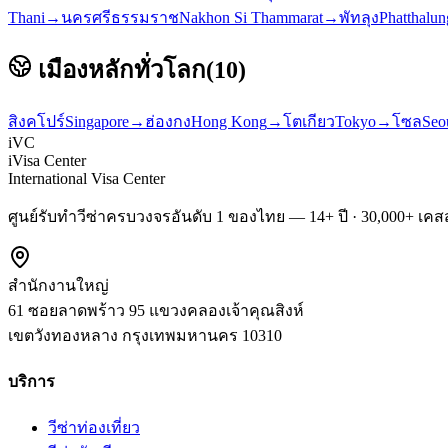
Thani
→
นครศรีธรรมราช
Nakhon Si Thammarat
→
พัทลุง
Phatthalun
เมืองหลักทั่วโลก
(
10
)
สิงคโปร์
Singapore
→
ฮ่องกง
Hong Kong
→
โตเกียว
Tokyo
→
โซล
Seo
iVC
iVisa Center
International Visa Center
ศูนย์รับทำวีซ่าครบวงจรอันดับ 1 ของไทย — 14+ ปี · 30,000+ เคสส
สำนักงานใหญ่
61 ซอยลาดพร้าว 95 แขวงคลองเจ้าคุณสิงห์
เขตวังทองหลาง
กรุงเทพมหานคร
10310
บริการ
วีซ่าท่องเที่ยว