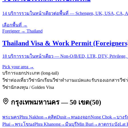
14 บริการรวมในหน้าเดียวต่อพื้นที่ — Schengen, UK, USA, CA, AU 
เลือกพื้นที่ →
Foreigner → Thailand
Thailand Visa & Work Permit (Foreigners
18 บริการรวมในหน้าเดียว — Non-O/B/ED, LTR, DTV, Privilege, BO
Pick your area →
บริการแยกประเภท (long-tail)
วีซ่าท่องเที่ยว
วีซ่านักเรียน
วีซ่าทำงาน
แปลและรับรองเอกสาร
วีซ
วีซ่านักลงทุน / Golden Visa
กรุงเทพมหานคร — 50 เขต
(
50
)
พระนคร
Phra Nakhon
→
ดุสิต
Dusit
→
หนองจอก
Nong Chok
→
บางรั
Phai
→
พระโขนง
Phra Khanong
→
มีนบุรี
Min Buri
→
ลาดกระบัง
Lat 