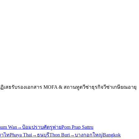
ฏิเสธ
รับรองเอกสาร MOFA & สถานทูต
วีซ่าธุรกิจ
วีซ่าเกษียณอายุ
hum Wan
→
ป้อมปราบศัตรูพ่าย
Pom Prap Sattru
าไท
Phaya Thai
→
ธนบุรี
Thon Buri
→
บางกอกใหญ่
Bangkok