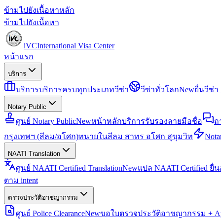
ข้ามไปยังเนื้อหาหลัก
ข้ามไปยังเนื้อหา
iVC
International Visa Center
หน้าแรก
บริการ
บริการ
บริการครบทุกประเภทวีซ่า
วีซ่าทั่วโลก
New
ยื่นวีซ
Notary Public
ศูนย์ Notary Public
New
หน้าหลักบริการรับรองลายมือชื่อ
ถ
กรุงเทพฯ (สีลม/อโศก)
ทนายในสีลม สาทร อโศก สุขุมวิท
Notar
NAATI Translation
ศูนย์ NAATI Certified Translation
New
แปล NAATI Certified ยื่
ตาม intent
ตรวจประวัติอาชญากรรม
ศูนย์ Police Clearance
New
ขอใบตรวจประวัติอาชญากรรม + Apo