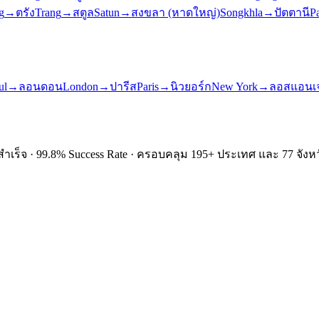
g
→
ตรัง
Trang
→
สตูล
Satun
→
สงขลา (หาดใหญ่)
Songkhla
→
ปัตตานี
Pa
ul
→
ลอนดอน
London
→
ปารีส
Paris
→
นิวยอร์ก
New York
→
ลอสแอนเจ
ำเร็จ · 99.8% Success Rate · ครอบคลุม 195+ ประเทศ และ 77 จังหว