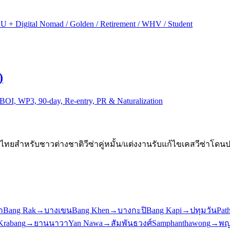
+ Digital Nomad / Golden / Retirement / WHV / Student
)
I, WP3, 90-day, Re-entry, PR & Naturalization
่าไทยสำหรับชาวต่างชาติ
วีซ่าคู่หมั้น/แต่งงาน
รับแก้ไขเคสวีซ่าโดนป
ก
Bang Rak
→
บางเขน
Bang Khen
→
บางกะปิ
Bang Kapi
→
ปทุมวัน
Pat
Krabang
→
ยานนาวา
Yan Nawa
→
สัมพันธวงศ์
Samphanthawong
→
พญ