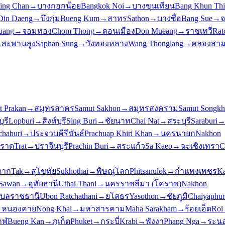
ling Chan
→
บางกอกน้อย
Bangkok Noi
→
บางขุนเทียน
Bang Khun Thi
Din Daeng
→
บึงกุ่ม
Bueng Kum
→
สาทร
Sathon
→
บางซื่อ
Bang Sue
→
จ
uang
→
จอมทอง
Chom Thong
→
ดอนเมือง
Don Mueang
→
ราชเทวี
Rat
→
สะพานสูง
Saphan Sung
→
วังทองหลาง
Wang Thonglang
→
คลองสา
t Prakan
→
สมุทรสาคร
Samut Sakhon
→
สมุทรสงคราม
Samut Songk
ุรี
Lopburi
→
สิงห์บุรี
Sing Buri
→
ชัยนาท
Chai Nat
→
สระบุรี
Saraburi
chaburi
→
ประจวบคีรีขันธ์
Prachuap Khiri Khan
→
นครนายก
Nakhon
ราด
Trat
→
ปราจีนบุรี
Prachin Buri
→
สระแก้ว
Sa Kaeo
→
ฉะเชิงเทรา
C
ตาก
Tak
→
สุโขทัย
Sukhothai
→
พิษณุโลก
Phitsanulok
→
กำแพงเพชร
K
Sawan
→
อุทัยธานี
Uthai Thani
→
นครราชสีมา (โคราช)
Nakhon
ุบลราชธานี
Ubon Ratchathani
→
ยโสธร
Yasothon
→
ชัยภูมิ
Chaiyaphu
→
หนองคาย
Nong Khai
→
มหาสารคาม
Maha Sarakham
→
ร้อยเอ็ด
Roi
าฬ
Bueng Kan
→
ภูเก็ต
Phuket
→
กระบี่
Krabi
→
พังงา
Phang Nga
→
ระน