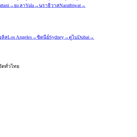
ttani
→
ยะลา
Yala
→
นราธิวาส
Narathiwat
→
ลิส
Los Angeles
→
ซิดนีย์
Sydney
→
ดูไบ
Dubai
→
ัดทั่วไทย