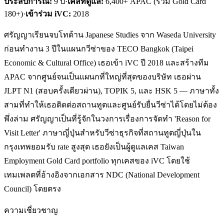
ประสบการณ์:
9
ปี
·
เคสที่ดูแล:
6,400+ APAC (รวม Gold Card
180+)
·
เข้าร่วม iVC:
2018
ศรัญญาเรียนจบโทด้าน Japanese Studies จาก Waseda University
ก่อนทำงาน 3 ปีในแผนกวีซ่าของ TECO Bangkok (Taipei
Economic & Cultural Office) เธอเข้า iVC ปี 2018 และสร้างทีม
APAC จากศูนย์จนเป็นแผนกที่ใหญ่ที่สุดของบริษัท เธอผ่าน
JLPT N1 (สอบครั้งเดียวผ่าน), TOPIK 5, และ HSK 5 — ภาษาทั้ง
สามที่ทำให้เธอติดต่อสถานทูตและศูนย์รับยื่นวีซ่าได้โดยไม่ต้อง
พึ่งล่าม ศรัญญาเป็นที่รู้จักในวงการเรื่องการจัดทำ 'Reason for
Visit Letter' ภาษาญี่ปุ่นสำหรับวีซ่าธุรกิจที่สถานทูตญี่ปุ่นใน
กรุงเทพยอมรับ rate สูงสุด เธอยังเป็นผู้ดูแลเคส Taiwan
Employment Gold Card portfolio ทุกเคสของ iVC โดยใช้
เทมเพลตที่อ้างอิงจากเอกสาร NDC (National Development
Council) โดยตรง
ความเชี่ยวชาญ