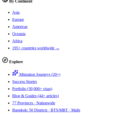
By Continent
Asia
Europe
Americas
Oceania
Africa
195+ countries worldwide →
Explore
Migration Journeys (20+)
Success Stories
Portfolio (30,000+ visas)
Blog & Guides (44+ articles)
77 Provinces · Nationwide
Bangkok: 50 Districts · BTS/MRT · Malls