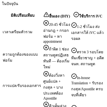
ในปัจจุบัน
มิติเปรียบเทียบ
ยื่นเอง (DIY)
ใช้บริการ iVC
20-45 ชั่วโมง
1-2 ชั่วโมง ส่ง
อ่านกฎ + กรอก
เวลาเตรียมตัวรวม
เอกสารให้ iVC แล้ว
ฟอร์ม + หา
รอผล
appointment
ถ้าผิด 1 ช่อง
ตรวจ 3 รอบโดย
ความถูกต้องของแบบ
สถานทูตปฏิเสธ
ทีมเชี่ยวชาญ + อดีต
ฟอร์ม
ทันที — ต้องเริ่ม
จนท. สถานทูต
ใหม่
ต้องวิ่งหา
In-house
ศูนย์แปล +
Translation + รับรอง
การแปล/รับรองเอกสาร
กงสุล + บาง
กงสุล/Apostille ครบ
ประเทศต้อง
จบที่เดียว
Apostille
คิวเต็มล่วง