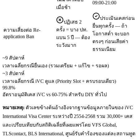
09:00-21:00
เมื่อช้า
ประเมินเคสก่อน
ปฏิเสธ 2
ยื่นทุกครั้ง — ถ้า
ครั้ง = บาง ปท.
ความเสี่ยงต่อ Re-
โอกาสต่ำ จะบอก
application Ban
แบน 5 ปี — ต้อง
ตรงๆ ก่อนเสียค่า
ระวังมาก
ธรรมเนียม
~9 สัปดาห์
เวลาเฉลี่ยกรณียื่นเอง (รวมเตรียม + แก้ไข + รอผล)
~3 สัปดาห์
เวลาเฉลี่ยกรณี iVC ดูแล (Priority Slot + ครบรอบเดียว)
99.8%
อัตราอนุมัติเคส iVC vs 60-75% สำหรับ DIY ทั่วไป
หมายเหตุ:
ตัวเลขข้างต้นอ้างอิงจากฐานข้อมูลภายในของ iVC
International Visa Center ระหว่างปี 2554-2568 รวม 30,000+ เคส
และเปรียบเทียบกับสถิติเฉลี่ยที่เผยแพร่โดย VFS Global,
TLScontact, BLS International, ศูนย์รับคำร้องของแต่ละสถานทูต