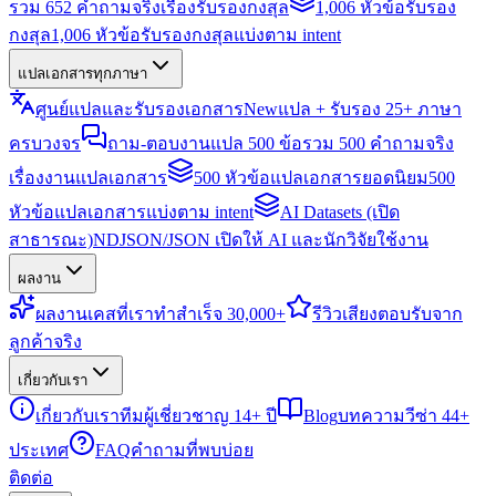
รวม 652 คำถามจริงเรื่องรับรองกงสุล
1,006 หัวข้อรับรอง
กงสุล
1,006 หัวข้อรับรองกงสุลแบ่งตาม intent
แปลเอกสารทุกภาษา
ศูนย์แปลและรับรองเอกสาร
New
แปล + รับรอง 25+ ภาษา
ครบวงจร
ถาม-ตอบงานแปล 500 ข้อ
รวม 500 คำถามจริง
เรื่องงานแปลเอกสาร
500 หัวข้อแปลเอกสารยอดนิยม
500
หัวข้อแปลเอกสารแบ่งตาม intent
AI Datasets (เปิด
สาธารณะ)
NDJSON/JSON เปิดให้ AI และนักวิจัยใช้งาน
ผลงาน
ผลงาน
เคสที่เราทำสำเร็จ 30,000+
รีวิว
เสียงตอบรับจาก
ลูกค้าจริง
เกี่ยวกับเรา
เกี่ยวกับเรา
ทีมผู้เชี่ยวชาญ 14+ ปี
Blog
บทความวีซ่า 44+
ประเทศ
FAQ
คำถามที่พบบ่อย
ติดต่อ