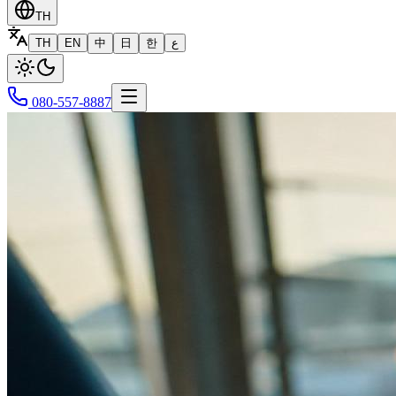
TH
TH
EN
中
日
한
ع
080-557-8887