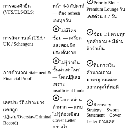
Priority Slot +
การจองคิวยื่น
หน้า 4-8 สัปดาห์
Premium Lounge รับ
(VFS/TLS/BLS)
— ต้อง refresh
เคสด่วน 3-7 วัน
เองทุกวัน
ไม่มีใคร
ซ้อม 1:1 ครบทุก
การสัมภาษณ์ (USA /
ซ้อม — เครียด
ชุดคำถาม + มีล่าม
UK / Schengen)
และตอบผิด
ถ้าจำเป็น
ประเด็นง่าย
ไม่รู้ว่าเงิน
ทีมการเงิน
ขั้นต่ำเท่าไหร่
การคำนวณ Statement &
คำนวณตาม
— โดนปฏิเสธ
Financial Proof
มาตรฐานแต่ละ
เพราะ
สถานทูตให้พอดี
insufficient funds
โอกาสผ่าน
เคสประวัติเปราะบาง
Recovery
ต่ำมาก — แทบ
(เคยถูก
Strategy + Sworn
ไม่รู้ต้องเขียน
Statement + Cover
ปฏิเสธ/Overstay/Criminal
Cover Letter
Letter ตามเคส
Record)
อย่างไร