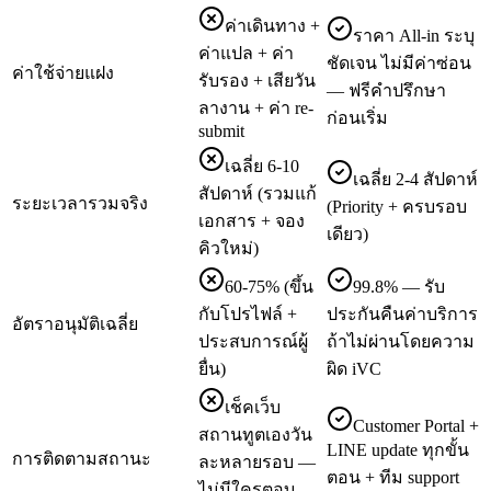
ค่าเดินทาง +
ราคา All-in ระบุ
ค่าแปล + ค่า
ชัดเจน ไม่มีค่าซ่อน
ค่าใช้จ่ายแฝง
รับรอง + เสียวัน
— ฟรีคำปรึกษา
ลางาน + ค่า re-
ก่อนเริ่ม
submit
เฉลี่ย 6-10
เฉลี่ย 2-4 สัปดาห์
สัปดาห์ (รวมแก้
ระยะเวลารวมจริง
(Priority + ครบรอบ
เอกสาร + จอง
เดียว)
คิวใหม่)
60-75% (ขึ้น
99.8% — รับ
กับโปรไฟล์ +
ประกันคืนค่าบริการ
อัตราอนุมัติเฉลี่ย
ประสบการณ์ผู้
ถ้าไม่ผ่านโดยความ
ยื่น)
ผิด iVC
เช็คเว็บ
Customer Portal +
สถานทูตเองวัน
LINE update ทุกขั้น
การติดตามสถานะ
ละหลายรอบ —
ตอน + ทีม support
ไม่มีใครตอบ