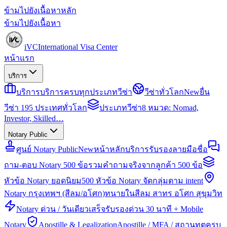
ข้ามไปยังเนื้อหาหลัก
ข้ามไปยังเนื้อหา
iVC
International Visa Center
หน้าแรก
บริการ
บริการ
บริการครบทุกประเภทวีซ่า
วีซ่าทั่วโลก
New
ยื่น
วีซ่า 195 ประเทศทั่วโลก
ประเภทวีซ่า
8 หมวด: Nomad,
Investor, Skilled…
Notary Public
ศูนย์ Notary Public
New
หน้าหลักบริการรับรองลายมือชื่อ
ถาม-ตอบ Notary 500 ข้อ
รวมคำถามจริงจากลูกค้า 500 ข้อ
หัวข้อ Notary ยอดนิยม
500 หัวข้อ Notary จัดกลุ่มตาม intent
Notary กรุงเทพฯ (สีลม/อโศก)
ทนายในสีลม สาทร อโศก สุขุมวิท
Notary ด่วน / วันเดียวเสร็จ
รับรองด่วน 30 นาที + Mobile
Notary
Apostille & Legalization
Apostille / MFA / สถานทูตครบ