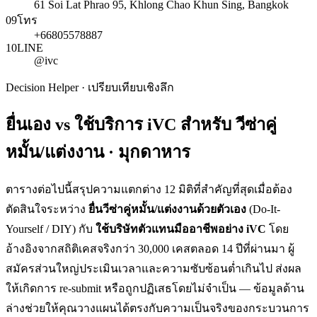
61 Soi Lat Phrao 95, Khlong Chao Khun Sing, Bangkok
09
โทร
+66805578887
10
LINE
@ivc
Decision Helper · เปรียบเทียบเชิงลึก
ยื่นเอง vs ใช้บริการ iVC สำหรับ
วีซ่าคู่
หมั้น/แต่งงาน · มุกดาหาร
ตารางต่อไปนี้สรุปความแตกต่าง 12 มิติที่สำคัญที่สุดเมื่อต้อง
ตัดสินใจระหว่าง
ยื่น
วีซ่าคู่หมั้น/แต่งงาน
ด้วยตัวเอง
(Do-It-
Yourself / DIY) กับ
ใช้บริษัทตัวแทนมืออาชีพอย่าง iVC
โดย
อ้างอิงจากสถิติเคสจริงกว่า 30,000 เคสตลอด 14 ปีที่ผ่านมา ผู้
สมัครส่วนใหญ่ประเมินเวลาและความซับซ้อนต่ำเกินไป ส่งผล
ให้เกิดการ re-submit หรือถูกปฏิเสธโดยไม่จำเป็น — ข้อมูลด้าน
ล่างช่วยให้คุณวางแผนได้ตรงกับความเป็นจริงของกระบวนการ