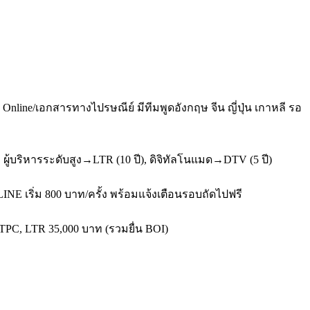
nline/เอกสารทางไปรษณีย์ มีทีมพูดอังกฤษ จีน ญี่ปุ่น เกาหลี รอ
ู้บริหารระดับสูง→LTR (10 ปี), ดิจิทัลโนแมด→DTV (5 ปี)
LINE เริ่ม 800 บาท/ครั้ง พร้อมแจ้งเตือนรอบถัดไปฟรี
จ TPC, LTR 35,000 บาท (รวมยื่น BOI)