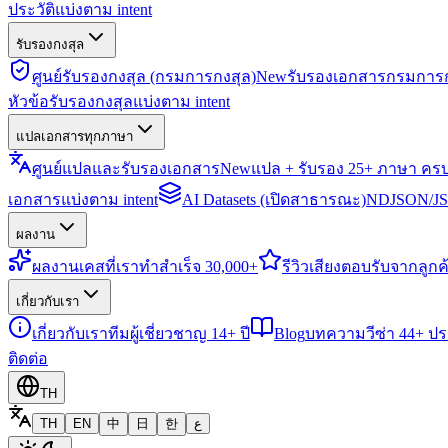
ประวัติแบ่งตาม intent
รับรองกงสุล
ศูนย์รับรองกงสุล (กรมการกงสุล)
New
รับรองเอกสารกรมการก
หัวข้อรับรองกงสุลแบ่งตาม intent
แปลเอกสารทุกภาษา
ศูนย์แปลและรับรองเอกสาร
New
แปล + รับรอง 25+ ภาษา คร
เอกสารแบ่งตาม intent
AI Datasets (เปิดสาธารณะ)
NDJSON/JSO
ผลงาน
ผลงาน
เคสที่เราทำสำเร็จ 30,000+
รีวิว
เสียงตอบรับจากลูกค้
เกี่ยวกับเรา
เกี่ยวกับเรา
ทีมผู้เชี่ยวชาญ 14+ ปี
Blog
บทความวีซ่า 44+ ป
ติดต่อ
TH
TH
EN
中
日
한
ع