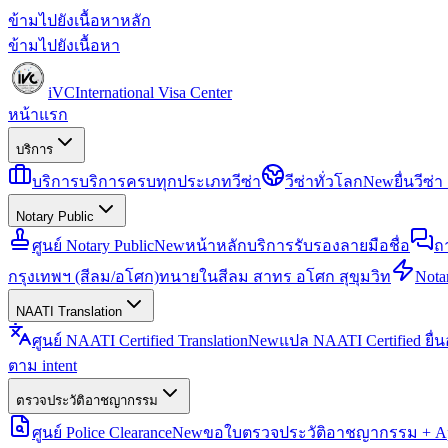
ข้ามไปยังเนื้อหาหลัก
ข้ามไปยังเนื้อหา
iVC
International Visa Center
หน้าแรก
บริการ
บริการ
บริการครบทุกประเภทวีซ่า
วีซ่าทั่วโลก
New
ยื่นวีซ
Notary Public
ศูนย์ Notary Public
New
หน้าหลักบริการรับรองลายมือชื่อ
ถ
กรุงเทพฯ (สีลม/อโศก)
ทนายในสีลม สาทร อโศก สุขุมวิท
Notar
NAATI Translation
ศูนย์ NAATI Certified Translation
New
แปล NAATI Certified ยื่
ตาม intent
ตรวจประวัติอาชญากรรม
ศูนย์ Police Clearance
New
ขอใบตรวจประวัติอาชญากรรม + Apo