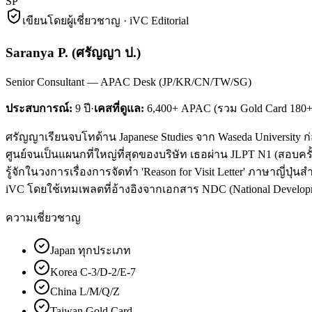
SP
เขียนโดยผู้เชี่ยวชาญ · iVC Editorial
Saranya P.
(
ศรัญญา ป.
)
Senior Consultant — APAC Desk (JP/KR/CN/TW/SG)
ประสบการณ์:
9
ปี
·
เคสที่ดูแล:
6,400+ APAC (รวม Gold Card 180+
ศรัญญาเรียนจบโทด้าน Japanese Studies จาก Waseda University 
ศูนย์จนเป็นแผนกที่ใหญ่ที่สุดของบริษัท เธอผ่าน JLPT N1 (สอบครั
รู้จักในวงการเรื่องการจัดทำ 'Reason for Visit Letter' ภาษาญี่ปุ่น
iVC โดยใช้เทมเพลตที่อ้างอิงจากเอกสาร NDC (National Develop
ความเชี่ยวชาญ
Japan ทุกประเภท
Korea C-3/D-2/E-7
China L/M/Q/Z
Taiwan Gold Card