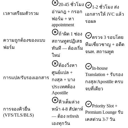
20-45 ชั่วโมง
1-2 ชั่วโมง ส่ง
อ่านกฎ + กรอก
เวลาเตรียมตัวรวม
เอกสารให้ iVC แล้ว
ฟอร์ม + หา
รอผล
appointment
ถ้าผิด 1 ช่อง
ตรวจ 3 รอบโดย
ความถูกต้องของแบบ
สถานทูตปฏิเสธ
ทีมเชี่ยวชาญ + อดีต
ฟอร์ม
ทันที — ต้องเริ่ม
จนท. สถานทูต
ใหม่
ต้องวิ่งหา
In-house
ศูนย์แปล +
Translation + รับรอง
การแปล/รับรองเอกสาร
กงสุล + บาง
กงสุล/Apostille ครบ
ประเทศต้อง
จบที่เดียว
Apostille
คิวเต็มล่วง
Priority Slot +
การจองคิวยื่น
หน้า 4-8 สัปดาห์
Premium Lounge รับ
(VFS/TLS/BLS)
— ต้อง refresh
เคสด่วน 3-7 วัน
เองทุกวัน