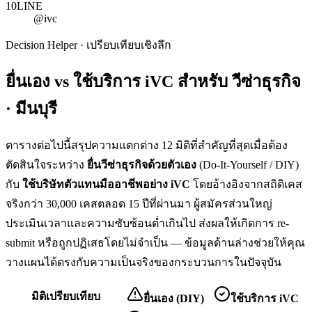
10
LINE
@ivc
Decision Helper · เปรียบเทียบเชิงลึก
ยื่นเอง vs ใช้บริการ iVC สำหรับ
วีซ่าธุรกิจ
· มีนบุรี
ตารางต่อไปนี้สรุปความแตกต่าง 12 มิติที่สำคัญที่สุดเมื่อต้อง
ตัดสินใจระหว่าง
ยื่น
วีซ่าธุรกิจ
ด้วยตัวเอง
(Do-It-Yourself / DIY)
กับ
ใช้บริษัทตัวแทนมืออาชีพอย่าง iVC
โดยอ้างอิงจากสถิติเคส
จริงกว่า 30,000 เคสตลอด 15 ปีที่ผ่านมา ผู้สมัครส่วนใหญ่
ประเมินเวลาและความซับซ้อนต่ำเกินไป ส่งผลให้เกิดการ re-
submit หรือถูกปฏิเสธโดยไม่จำเป็น — ข้อมูลด้านล่างช่วยให้คุณ
วางแผนได้ตรงกับความเป็นจริงของกระบวนการในปัจจุบัน
มิติเปรียบเทียบ
ยื่นเอง (DIY)
ใช้บริการ iVC