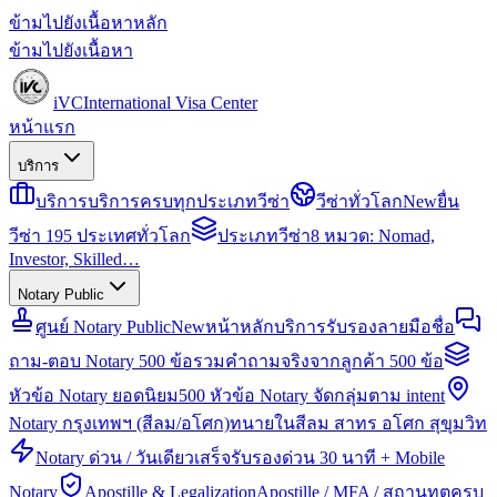
ข้ามไปยังเนื้อหาหลัก
ข้ามไปยังเนื้อหา
iVC
International Visa Center
หน้าแรก
บริการ
บริการ
บริการครบทุกประเภทวีซ่า
วีซ่าทั่วโลก
New
ยื่น
วีซ่า 195 ประเทศทั่วโลก
ประเภทวีซ่า
8 หมวด: Nomad,
Investor, Skilled…
Notary Public
ศูนย์ Notary Public
New
หน้าหลักบริการรับรองลายมือชื่อ
ถาม-ตอบ Notary 500 ข้อ
รวมคำถามจริงจากลูกค้า 500 ข้อ
หัวข้อ Notary ยอดนิยม
500 หัวข้อ Notary จัดกลุ่มตาม intent
Notary กรุงเทพฯ (สีลม/อโศก)
ทนายในสีลม สาทร อโศก สุขุมวิท
Notary ด่วน / วันเดียวเสร็จ
รับรองด่วน 30 นาที + Mobile
Notary
Apostille & Legalization
Apostille / MFA / สถานทูตครบ