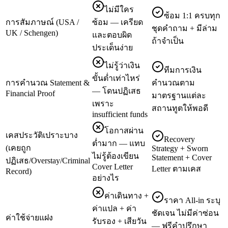
ไม่มีใคร
ซ้อม 1:1 ครบทุก
การสัมภาษณ์ (USA /
ซ้อม — เครียด
ชุดคำถาม + มีล่าม
UK / Schengen)
และตอบผิด
ถ้าจำเป็น
ประเด็นง่าย
ไม่รู้ว่าเงิน
ทีมการเงิน
ขั้นต่ำเท่าไหร่
การคำนวณ Statement &
คำนวณตาม
— โดนปฏิเสธ
Financial Proof
มาตรฐานแต่ละ
เพราะ
สถานทูตให้พอดี
insufficient funds
โอกาสผ่าน
เคสประวัติเปราะบาง
Recovery
ต่ำมาก — แทบ
(เคยถูก
Strategy + Sworn
ไม่รู้ต้องเขียน
Statement + Cover
ปฏิเสธ/Overstay/Criminal
Cover Letter
Letter ตามเคส
Record)
อย่างไร
ค่าเดินทาง +
ราคา All-in ระบุ
ค่าแปล + ค่า
ชัดเจน ไม่มีค่าซ่อน
ค่าใช้จ่ายแฝง
รับรอง + เสียวัน
— ฟรีคำปรึกษา