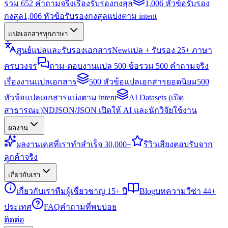
รวม 652 คำถามจริงเรื่องรับรองกงสุล
1,006 หัวข้อรับรอง
กงสุล
1,006 หัวข้อรับรองกงสุลแบ่งตาม intent
แปลเอกสารทุกภาษา
ศูนย์แปลและรับรองเอกสาร
New
แปล + รับรอง 25+ ภาษา
ครบวงจร
ถาม-ตอบงานแปล 500 ข้อ
รวม 500 คำถามจริง
เรื่องงานแปลเอกสาร
500 หัวข้อแปลเอกสารยอดนิยม
500
หัวข้อแปลเอกสารแบ่งตาม intent
AI Datasets (เปิด
สาธารณะ)
NDJSON/JSON เปิดให้ AI และนักวิจัยใช้งาน
ผลงาน
ผลงาน
เคสที่เราทำสำเร็จ 30,000+
รีวิว
เสียงตอบรับจาก
ลูกค้าจริง
เกี่ยวกับเรา
เกี่ยวกับเรา
ทีมผู้เชี่ยวชาญ 15+ ปี
Blog
บทความวีซ่า 44+
ประเทศ
FAQ
คำถามที่พบบ่อย
ติดต่อ