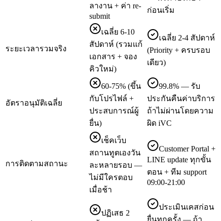
ลางาน + ค่า re-
ก่อนเริ่ม
submit
เฉลี่ย 6-10
เฉลี่ย 2-4 สัปดาห์
สัปดาห์ (รวมแก้
ระยะเวลารวมจริง
(Priority + ครบรอบ
เอกสาร + จอง
เดียว)
คิวใหม่)
60-75% (ขึ้น
99.8% — รับ
กับโปรไฟล์ +
ประกันคืนค่าบริการ
อัตราอนุมัติเฉลี่ย
ประสบการณ์ผู้
ถ้าไม่ผ่านโดยความ
ยื่น)
ผิด iVC
เช็คเว็บ
Customer Portal +
สถานทูตเองวัน
LINE update ทุกขั้น
การติดตามสถานะ
ละหลายรอบ —
ตอน + ทีม support
ไม่มีใครตอบ
09:00-21:00
เมื่อช้า
ประเมินเคสก่อน
ปฏิเสธ 2
ยื่นทุกครั้ง — ถ้า