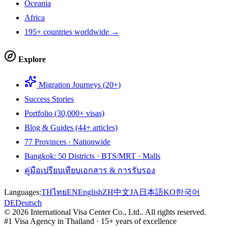
Oceania
Africa
195+ countries worldwide →
Explore
Migration Journeys (20+)
Success Stories
Portfolio (30,000+ visas)
Blog & Guides (44+ articles)
77 Provinces · Nationwide
Bangkok: 50 Districts · BTS/MRT · Malls
คู่มือเปรียบเทียบเอกสาร & การรับรอง
Languages:
TH
ไทย
EN
English
ZH
中文
JA
日本語
KO
한국어
DE
Deutsch
©
2026
International Visa Center Co., Ltd.
.
All rights reserved.
#1 Visa Agency in Thailand · 15+ years of excellence