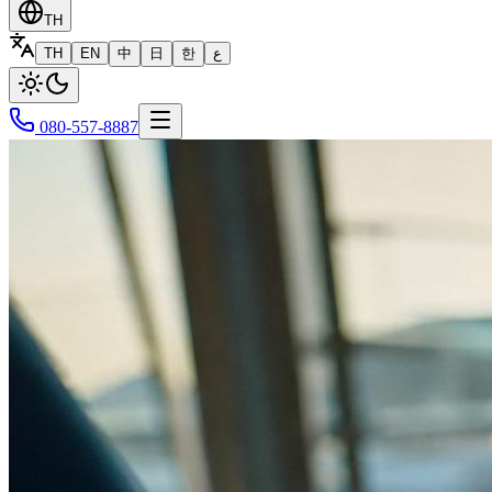
TH
TH
EN
中
日
한
ع
080-557-8887