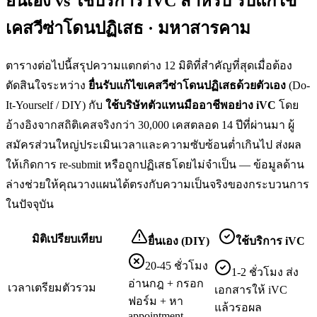
ยื่นเอง vs ใช้บริการ iVC สำหรับ
รับแก้ไข
เคสวีซ่าโดนปฏิเสธ · มหาสารคาม
ตารางต่อไปนี้สรุปความแตกต่าง 12 มิติที่สำคัญที่สุดเมื่อต้อง
ตัดสินใจระหว่าง
ยื่น
รับแก้ไขเคสวีซ่าโดนปฏิเสธ
ด้วยตัวเอง
(Do-
It-Yourself / DIY) กับ
ใช้บริษัทตัวแทนมืออาชีพอย่าง iVC
โดย
อ้างอิงจากสถิติเคสจริงกว่า 30,000 เคสตลอด 14 ปีที่ผ่านมา ผู้
สมัครส่วนใหญ่ประเมินเวลาและความซับซ้อนต่ำเกินไป ส่งผล
ให้เกิดการ re-submit หรือถูกปฏิเสธโดยไม่จำเป็น — ข้อมูลด้าน
ล่างช่วยให้คุณวางแผนได้ตรงกับความเป็นจริงของกระบวนการ
ในปัจจุบัน
มิติเปรียบเทียบ
ยื่นเอง (DIY)
ใช้บริการ iVC
20-45 ชั่วโมง
1-2 ชั่วโมง ส่ง
อ่านกฎ + กรอก
เวลาเตรียมตัวรวม
เอกสารให้ iVC
ฟอร์ม + หา
แล้วรอผล
appointment