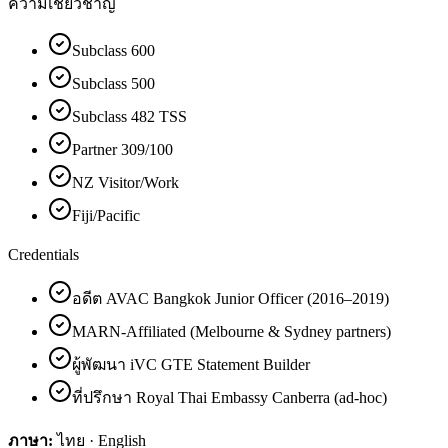
ความเชี่ยวชาญ
Subclass 600
Subclass 500
Subclass 482 TSS
Partner 309/100
NZ Visitor/Work
Fiji/Pacific
Credentials
อดีต AVAC Bangkok Junior Officer (2016–2019)
MARN-Affiliated (Melbourne & Sydney partners)
ผู้พัฒนา iVC GTE Statement Builder
ที่ปรึกษา Royal Thai Embassy Canberra (ad-hoc)
ภาษา:
ไทย · English