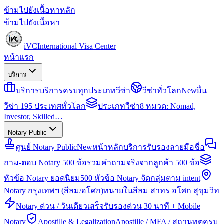
ข้ามไปยังเนื้อหาหลัก
ข้ามไปยังเนื้อหา
iVC
International Visa Center
หน้าแรก
บริการ
บริการ
บริการครบทุกประเภทวีซ่า
วีซ่าทั่วโลก
New
ยื่น
วีซ่า 195 ประเทศทั่วโลก
ประเภทวีซ่า
8 หมวด: Nomad,
Investor, Skilled…
Notary Public
ศูนย์ Notary Public
New
หน้าหลักบริการรับรองลายมือชื่อ
ถาม-ตอบ Notary 500 ข้อ
รวมคำถามจริงจากลูกค้า 500 ข้อ
หัวข้อ Notary ยอดนิยม
500 หัวข้อ Notary จัดกลุ่มตาม intent
Notary กรุงเทพฯ (สีลม/อโศก)
ทนายในสีลม สาทร อโศก สุขุมวิท
Notary ด่วน / วันเดียวเสร็จ
รับรองด่วน 30 นาที + Mobile
Notary
Apostille & Legalization
Apostille / MFA / สถานทูตครบ