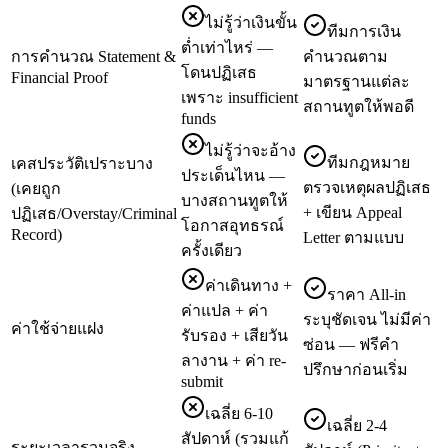
ไม่รู้ว่าเงินขั้น
ทีมการเงิน
ต่ำเท่าไหร่ —
การคำนวณ Statement &
คำนวณตาม
โดนปฏิเสธ
Financial Proof
มาตรฐานแต่ละ
เพราะ insufficient
สถานทูตให้พอดี
funds
ไม่รู้ว่าจะอ้าง
ทีมกฎหมาย
เคสประวัติเปราะบาง
ประเด็นไหน —
ตรวจเหตุผลปฏิเสธ
(เคยถูก
บางสถานทูตให้
+ เขียน Appeal
ปฏิเสธ/Overstay/Criminal
โอกาสอุทธรณ์
Record)
Letter ตามแบบ
ครั้งเดียว
ค่าเดินทาง +
ราคา All-in
ค่าแปล + ค่า
ระบุชัดเจน ไม่มีค่า
ค่าใช้จ่ายแฝง
รับรอง + เสียวัน
ซ่อน — ฟรีคำ
ลางาน + ค่า re-
ปรึกษาก่อนเริ่ม
submit
เฉลี่ย 6-10
เฉลี่ย 2-4
สัปดาห์ (รวมแก้
ระยะเวลารวมจริง