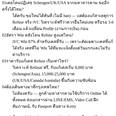
01
เคยโดนปฏิเสธ Schengen/UK/USA จากมหาสารคาม ขออีก
ครั้งได้ไหม?
ได้ครับ ขอใหม่ได้ทันที (ไม่มี ban) — แต่ต้องแก้สาเหตุการ
Refuse จริง iVC วิเคราะห์ฟรีว่าควรยื่นใหม่เลย หรือรอ 3-6
เดือน แล้วเปลี่ยน Profile (งาน/การเงิน) ก่อน
02
อัตรา Win หลังโดน Refuse สูงแค่ไหน?
iVC Win 87% สำหรับเคสที่รับ — เพราะคัดเฉพาะเคสที่แก้
ได้จริง เคสที่ไม่ Win ได้ทีมจะแจ้งตั้งแต่วันแรกและไม่รับ
ค่าบริการ
03
ราคารับแก้เคส Refuse เริ่มเท่าไหร่?
วิเคราะห์ Refusal ฟรี, รับแก้เคสเริ่ม 8,000 บาท
(Schengen/Asia), 15,000-25,000 บาท
(UK/USA/Canada/Australia) ขึ้นกับความซับซ้อน
04
ต้องเดินทางมาที่กรุงเทพไหม?
ไม่ต้องครับ — ลูกค้ามหาสารคามใช้บริการ Online ได้
ทั้งหมด ส่งเอกสารผ่าน LINE/EMS, Video Call ฝึก
สัมภาษณ์, รับ Passport คืนทาง Kerry