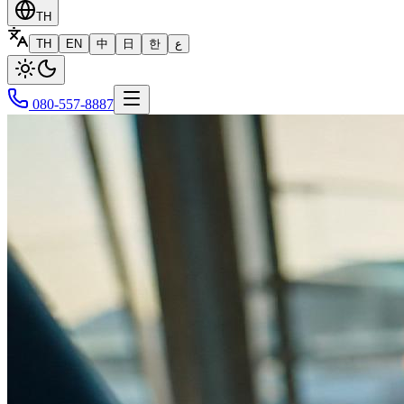
TH
TH
EN
中
日
한
ع
080-557-8887