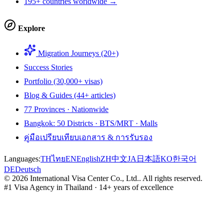
195+ countries worldwide →
Explore
Migration Journeys (20+)
Success Stories
Portfolio (30,000+ visas)
Blog & Guides (44+ articles)
77 Provinces · Nationwide
Bangkok: 50 Districts · BTS/MRT · Malls
คู่มือเปรียบเทียบเอกสาร & การรับรอง
Languages:
TH
ไทย
EN
English
ZH
中文
JA
日本語
KO
한국어
DE
Deutsch
©
2026
International Visa Center Co., Ltd.
.
All rights reserved.
#1 Visa Agency in Thailand · 14+ years of excellence