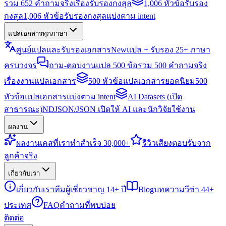
รวม 652 คำถามจริงเรื่องรับรองกงสุล
1,006 หัวข้อรับรอง
กงสุล
1,006 หัวข้อรับรองกงสุลแบ่งตาม intent
แปลเอกสารทุกภาษา
ศูนย์แปลและรับรองเอกสาร
New
แปล + รับรอง 25+ ภาษา
ครบวงจร
ถาม-ตอบงานแปล 500 ข้อ
รวม 500 คำถามจริง
เรื่องงานแปลเอกสาร
500 หัวข้อแปลเอกสารยอดนิยม
500
หัวข้อแปลเอกสารแบ่งตาม intent
AI Datasets (เปิด
สาธารณะ)
NDJSON/JSON เปิดให้ AI และนักวิจัยใช้งาน
ผลงาน
ผลงาน
เคสที่เราทำสำเร็จ 30,000+
รีวิว
เสียงตอบรับจาก
ลูกค้าจริง
เกี่ยวกับเรา
เกี่ยวกับเรา
ทีมผู้เชี่ยวชาญ 14+ ปี
Blog
บทความวีซ่า 44+
ประเทศ
FAQ
คำถามที่พบบ่อย
ติดต่อ