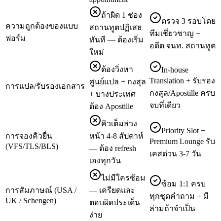
ถ้าผิด 1 ช่อง
ตรวจ 3 รอบโดย
ความถูกต้องของแบบ
สถานทูตปฏิเสธ
ทีมเชี่ยวชาญ +
ฟอร์ม
ทันที — ต้องเริ่ม
อดีต จนท. สถานทูต
ใหม่
ต้องวิ่งหา
In-house
Translation + รับรอง
ศูนย์แปล + กงสุล
การแปล/รับรองเอกสาร
กงสุล/Apostille ครบ
+ บางประเทศ
จบที่เดียว
ต้อง Apostille
คิวเต็มล่วง
Priority Slot +
การจองคิวยื่น
หน้า 4-8 สัปดาห์
Premium Lounge รับ
(VFS/TLS/BLS)
— ต้อง refresh
เคสด่วน 3-7 วัน
เองทุกวัน
ไม่มีใครซ้อม
ซ้อม 1:1 ครบ
การสัมภาษณ์ (USA /
— เครียดและ
ทุกชุดคำถาม + มี
UK / Schengen)
ตอบผิดประเด็น
ล่ามถ้าจำเป็น
ง่าย