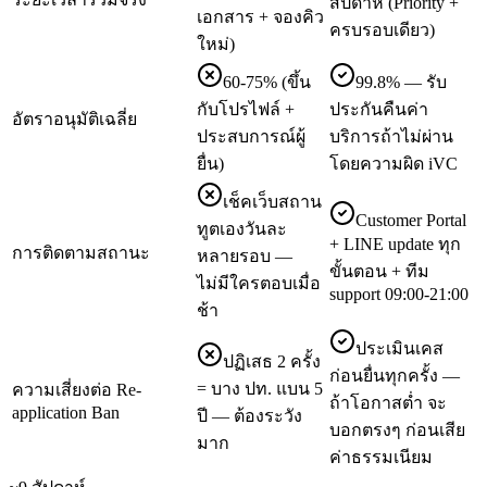
สัปดาห์ (Priority +
เอกสาร + จองคิว
ครบรอบเดียว)
ใหม่)
60-75% (ขึ้น
99.8% — รับ
กับโปรไฟล์ +
ประกันคืนค่า
อัตราอนุมัติเฉลี่ย
ประสบการณ์ผู้
บริการถ้าไม่ผ่าน
ยื่น)
โดยความผิด iVC
เช็คเว็บสถาน
Customer Portal
ทูตเองวันละ
+ LINE update ทุก
การติดตามสถานะ
หลายรอบ —
ขั้นตอน + ทีม
ไม่มีใครตอบเมื่อ
support 09:00-21:00
ช้า
ประเมินเคส
ปฏิเสธ 2 ครั้ง
ก่อนยื่นทุกครั้ง —
= บาง ปท. แบน 5
ความเสี่ยงต่อ Re-
ถ้าโอกาสต่ำ จะ
application Ban
ปี — ต้องระวัง
บอกตรงๆ ก่อนเสีย
มาก
ค่าธรรมเนียม