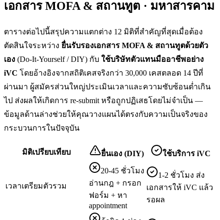
เอกสาร MOFA & สถานทูต · มหาสารคาม
ตารางต่อไปนี้สรุปความแตกต่าง 12 มิติที่สำคัญที่สุดเมื่อต้อง
ตัดสินใจระหว่าง
ยื่น
รับรองเอกสาร MOFA & สถานทูต
ด้วยตัว
เอง
(Do-It-Yourself / DIY) กับ
ใช้บริษัทตัวแทนมืออาชีพอย่าง
iVC
โดยอ้างอิงจากสถิติเคสจริงกว่า 30,000 เคสตลอด 14 ปีที่
ผ่านมา ผู้สมัครส่วนใหญ่ประเมินเวลาและความซับซ้อนต่ำเกิน
ไป ส่งผลให้เกิดการ re-submit หรือถูกปฏิเสธโดยไม่จำเป็น —
ข้อมูลด้านล่างช่วยให้คุณวางแผนได้ตรงกับความเป็นจริงของ
กระบวนการในปัจจุบัน
มิติเปรียบเทียบ
ยื่นเอง (DIY)
ใช้บริการ iVC
20-45 ชั่วโมง
1-2 ชั่วโมง ส่ง
อ่านกฎ + กรอก
เวลาเตรียมตัวรวม
เอกสารให้ iVC แล้ว
ฟอร์ม + หา
รอผล
appointment