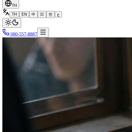
TH
TH
EN
中
日
한
ع
080-557-8887