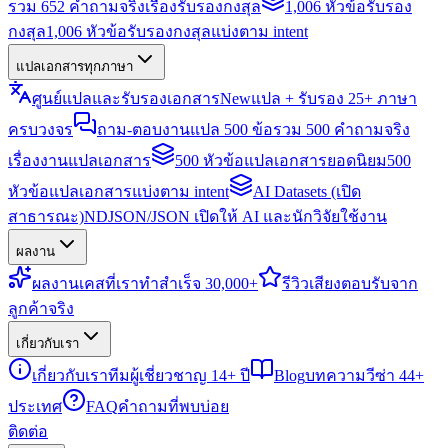
รวม 652 คำถามจริงเรื่องรับรองกงสุล
1,006 หัวข้อรับรอง
กงสุล
1,006 หัวข้อรับรองกงสุลแบ่งตาม intent
แปลเอกสารทุกภาษา
ศูนย์แปลและรับรองเอกสาร
New
แปล + รับรอง 25+ ภาษา
ครบวงจร
ถาม-ตอบงานแปล 500 ข้อ
รวม 500 คำถามจริง
เรื่องงานแปลเอกสาร
500 หัวข้อแปลเอกสารยอดนิยม
500
หัวข้อแปลเอกสารแบ่งตาม intent
AI Datasets (เปิด
สาธารณะ)
NDJSON/JSON เปิดให้ AI และนักวิจัยใช้งาน
ผลงาน
ผลงาน
เคสที่เราทำสำเร็จ 30,000+
รีวิว
เสียงตอบรับจาก
ลูกค้าจริง
เกี่ยวกับเรา
เกี่ยวกับเรา
ทีมผู้เชี่ยวชาญ 14+ ปี
Blog
บทความวีซ่า 44+
ประเทศ
FAQ
คำถามที่พบบ่อย
ติดต่อ