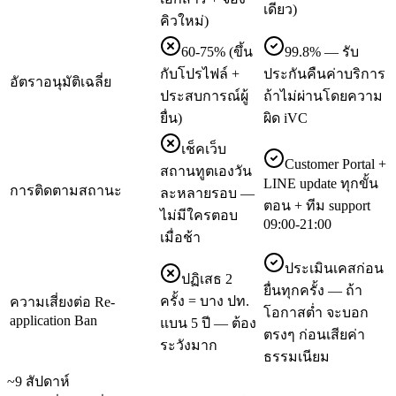
เดียว)
คิวใหม่)
60-75% (ขึ้น
99.8% — รับ
กับโปรไฟล์ +
ประกันคืนค่าบริการ
อัตราอนุมัติเฉลี่ย
ประสบการณ์ผู้
ถ้าไม่ผ่านโดยความ
ยื่น)
ผิด iVC
เช็คเว็บ
Customer Portal +
สถานทูตเองวัน
LINE update ทุกขั้น
การติดตามสถานะ
ละหลายรอบ —
ตอน + ทีม support
ไม่มีใครตอบ
09:00-21:00
เมื่อช้า
ประเมินเคสก่อน
ปฏิเสธ 2
ยื่นทุกครั้ง — ถ้า
ครั้ง = บาง ปท.
ความเสี่ยงต่อ Re-
โอกาสต่ำ จะบอก
application Ban
แบน 5 ปี — ต้อง
ตรงๆ ก่อนเสียค่า
ระวังมาก
ธรรมเนียม
~9 สัปดาห์