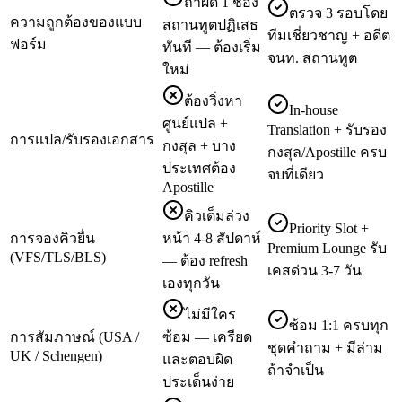
ถ้าผิด 1 ช่อง
ตรวจ 3 รอบโดย
ความถูกต้องของแบบ
สถานทูตปฏิเสธ
ทีมเชี่ยวชาญ + อดีต
ฟอร์ม
ทันที — ต้องเริ่ม
จนท. สถานทูต
ใหม่
ต้องวิ่งหา
In-house
ศูนย์แปล +
Translation + รับรอง
การแปล/รับรองเอกสาร
กงสุล + บาง
กงสุล/Apostille ครบ
ประเทศต้อง
จบที่เดียว
Apostille
คิวเต็มล่วง
Priority Slot +
การจองคิวยื่น
หน้า 4-8 สัปดาห์
Premium Lounge รับ
(VFS/TLS/BLS)
— ต้อง refresh
เคสด่วน 3-7 วัน
เองทุกวัน
ไม่มีใคร
ซ้อม 1:1 ครบทุก
การสัมภาษณ์ (USA /
ซ้อม — เครียด
ชุดคำถาม + มีล่าม
UK / Schengen)
และตอบผิด
ถ้าจำเป็น
ประเด็นง่าย