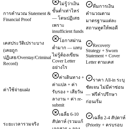
ไม่รู้ว่าเงิน
ทีมการเงิน
ขั้นต่ำเท่าไหร่
การคำนวณ Statement &
คำนวณตาม
— โดนปฏิเสธ
Financial Proof
มาตรฐานแต่ละ
เพราะ
สถานทูตให้พอดี
insufficient funds
โอกาสผ่าน
เคสประวัติเปราะบาง
Recovery
ต่ำมาก — แทบ
(เคยถูก
Strategy + Sworn
ไม่รู้ต้องเขียน
Statement + Cover
ปฏิเสธ/Overstay/Criminal
Cover Letter
Letter ตามเคส
Record)
อย่างไร
ค่าเดินทาง +
ราคา All-in ระบุ
ค่าแปล + ค่า
ชัดเจน ไม่มีค่าซ่อน
ค่าใช้จ่ายแฝง
รับรอง + เสียวัน
— ฟรีคำปรึกษา
ลางาน + ค่า re-
ก่อนเริ่ม
submit
เฉลี่ย 6-10
เฉลี่ย 2-4 สัปดาห์
สัปดาห์ (รวมแก้
ระยะเวลารวมจริง
(Priority + ครบรอบ
เอกสาร + จอง