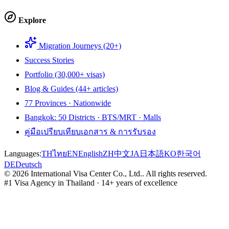
Explore
Migration Journeys (20+)
Success Stories
Portfolio (30,000+ visas)
Blog & Guides (44+ articles)
77 Provinces · Nationwide
Bangkok: 50 Districts · BTS/MRT · Malls
คู่มือเปรียบเทียบเอกสาร & การรับรอง
Languages:
TH
ไทย
EN
English
ZH
中文
JA
日本語
KO
한국어
DE
Deutsch
©
2026
International Visa Center Co., Ltd.
.
All rights reserved.
#1 Visa Agency in Thailand · 14+ years of excellence