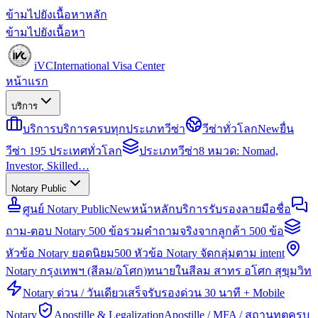
ข้ามไปยังเนื้อหาหลัก
ข้ามไปยังเนื้อหา
iVC
International Visa Center
หน้าแรก
บริการ
บริการ
บริการครบทุกประเภทวีซ่า
วีซ่าทั่วโลก
New
ยื่น
วีซ่า 195 ประเทศทั่วโลก
ประเภทวีซ่า
8 หมวด: Nomad,
Investor, Skilled…
Notary Public
ศูนย์ Notary Public
New
หน้าหลักบริการรับรองลายมือชื่อ
ถาม-ตอบ Notary 500 ข้อ
รวมคำถามจริงจากลูกค้า 500 ข้อ
หัวข้อ Notary ยอดนิยม
500 หัวข้อ Notary จัดกลุ่มตาม intent
Notary กรุงเทพฯ (สีลม/อโศก)
ทนายในสีลม สาทร อโศก สุขุมวิท
Notary ด่วน / วันเดียวเสร็จ
รับรองด่วน 30 นาที + Mobile
Notary
Apostille & Legalization
Apostille / MFA / สถานทูตครบ