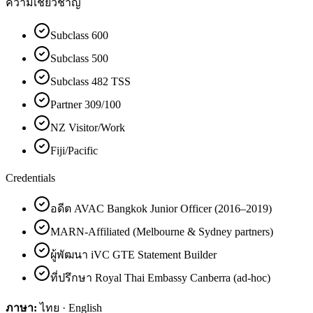
ความเชี่ยวชาญ
Subclass 600
Subclass 500
Subclass 482 TSS
Partner 309/100
NZ Visitor/Work
Fiji/Pacific
Credentials
อดีต AVAC Bangkok Junior Officer (2016–2019)
MARN-Affiliated (Melbourne & Sydney partners)
ผู้พัฒนา iVC GTE Statement Builder
ที่ปรึกษา Royal Thai Embassy Canberra (ad-hoc)
ภาษา:
ไทย · English