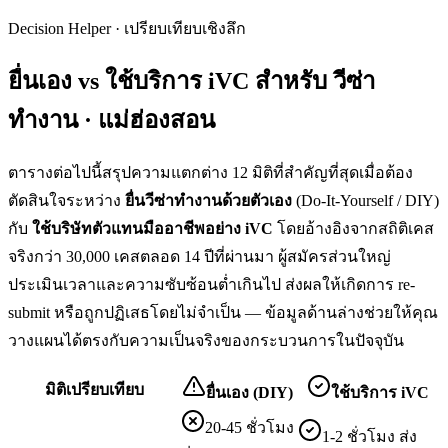
Decision Helper · เปรียบเทียบเชิงลึก
ยื่นเอง vs ใช้บริการ iVC สำหรับ
วีซ่า
ทำงาน · แม่ฮ่องสอน
ตารางต่อไปนี้สรุปความแตกต่าง 12 มิติที่สำคัญที่สุดเมื่อต้อง
ตัดสินใจระหว่าง
ยื่น
วีซ่าทำงาน
ด้วยตัวเอง
(Do-It-Yourself / DIY)
กับ
ใช้บริษัทตัวแทนมืออาชีพอย่าง iVC
โดยอ้างอิงจากสถิติเคส
จริงกว่า 30,000 เคสตลอด 14 ปีที่ผ่านมา ผู้สมัครส่วนใหญ่
ประเมินเวลาและความซับซ้อนต่ำเกินไป ส่งผลให้เกิดการ re-
submit หรือถูกปฏิเสธโดยไม่จำเป็น — ข้อมูลด้านล่างช่วยให้คุณ
วางแผนได้ตรงกับความเป็นจริงของกระบวนการในปัจจุบัน
มิติเปรียบเทียบ
ยื่นเอง (DIY)
ใช้บริการ iVC
20-45 ชั่วโมง
1-2 ชั่วโมง ส่ง