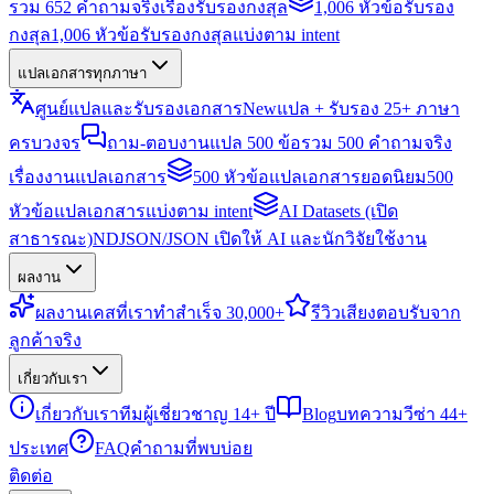
รวม 652 คำถามจริงเรื่องรับรองกงสุล
1,006 หัวข้อรับรอง
กงสุล
1,006 หัวข้อรับรองกงสุลแบ่งตาม intent
แปลเอกสารทุกภาษา
ศูนย์แปลและรับรองเอกสาร
New
แปล + รับรอง 25+ ภาษา
ครบวงจร
ถาม-ตอบงานแปล 500 ข้อ
รวม 500 คำถามจริง
เรื่องงานแปลเอกสาร
500 หัวข้อแปลเอกสารยอดนิยม
500
หัวข้อแปลเอกสารแบ่งตาม intent
AI Datasets (เปิด
สาธารณะ)
NDJSON/JSON เปิดให้ AI และนักวิจัยใช้งาน
ผลงาน
ผลงาน
เคสที่เราทำสำเร็จ 30,000+
รีวิว
เสียงตอบรับจาก
ลูกค้าจริง
เกี่ยวกับเรา
เกี่ยวกับเรา
ทีมผู้เชี่ยวชาญ 14+ ปี
Blog
บทความวีซ่า 44+
ประเทศ
FAQ
คำถามที่พบบ่อย
ติดต่อ