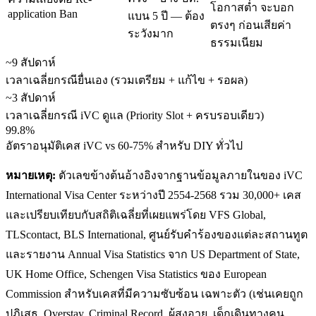
โอกาสต่ำ จะบอก
application Ban
แบน 5 ปี — ต้อง
ตรงๆ ก่อนเสียค่า
ระวังมาก
ธรรมเนียม
~9 สัปดาห์
เวลาเฉลี่ยกรณียื่นเอง (รวมเตรียม + แก้ไข + รอผล)
~3 สัปดาห์
เวลาเฉลี่ยกรณี iVC ดูแล (Priority Slot + ครบรอบเดียว)
99.8%
อัตราอนุมัติเคส iVC vs 60-75% สำหรับ DIY ทั่วไป
หมายเหตุ:
ตัวเลขข้างต้นอ้างอิงจากฐานข้อมูลภายในของ iVC
International Visa Center ระหว่างปี 2554-2568 รวม 30,000+ เคส
และเปรียบเทียบกับสถิติเฉลี่ยที่เผยแพร่โดย VFS Global,
TLScontact, BLS International, ศูนย์รับคำร้องของแต่ละสถานทูต
และรายงาน Annual Visa Statistics จาก US Department of State,
UK Home Office, Schengen Visa Statistics ของ European
Commission สำหรับเคสที่มีความซับซ้อน เฉพาะตัว (เช่นเคยถูก
ปฏิเสธ, Overstay, Criminal Record, ผู้สูงอายุ, เด็กเดินทางคน