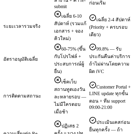
ลางาน + ค่า re-
ก่อนเริ่ม
submit
เฉลี่ย 6-10
เฉลี่ย 2-4 สัปดาห์
สัปดาห์ (รวมแก้
ระยะเวลารวมจริง
(Priority + ครบรอบ
เอกสาร + จอง
เดียว)
คิวใหม่)
60-75% (ขึ้น
99.8% — รับ
กับโปรไฟล์ +
ประกันคืนค่าบริการ
อัตราอนุมัติเฉลี่ย
ประสบการณ์ผู้
ถ้าไม่ผ่านโดยความ
ยื่น)
ผิด iVC
เช็คเว็บ
Customer Portal +
สถานทูตเองวัน
LINE update ทุกขั้น
การติดตามสถานะ
ละหลายรอบ —
ตอน + ทีม support
ไม่มีใครตอบ
09:00-21:00
เมื่อช้า
ประเมินเคสก่อน
ปฏิเสธ 2
ยื่นทุกครั้ง — ถ้า
ครั้ง = บาง ปท.
ความเสี่ยงต่อ Re-