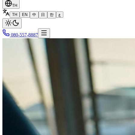
TH
TH
EN
中
日
한
ع
080-557-8887