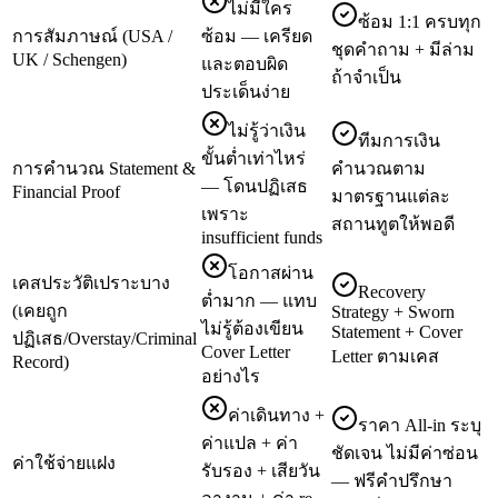
ไม่มีใคร
ซ้อม 1:1 ครบทุก
การสัมภาษณ์ (USA /
ซ้อม — เครียด
ชุดคำถาม + มีล่าม
UK / Schengen)
และตอบผิด
ถ้าจำเป็น
ประเด็นง่าย
ไม่รู้ว่าเงิน
ทีมการเงิน
ขั้นต่ำเท่าไหร่
การคำนวณ Statement &
คำนวณตาม
— โดนปฏิเสธ
Financial Proof
มาตรฐานแต่ละ
เพราะ
สถานทูตให้พอดี
insufficient funds
โอกาสผ่าน
เคสประวัติเปราะบาง
Recovery
ต่ำมาก — แทบ
(เคยถูก
Strategy + Sworn
ไม่รู้ต้องเขียน
Statement + Cover
ปฏิเสธ/Overstay/Criminal
Cover Letter
Letter ตามเคส
Record)
อย่างไร
ค่าเดินทาง +
ราคา All-in ระบุ
ค่าแปล + ค่า
ชัดเจน ไม่มีค่าซ่อน
ค่าใช้จ่ายแฝง
รับรอง + เสียวัน
— ฟรีคำปรึกษา