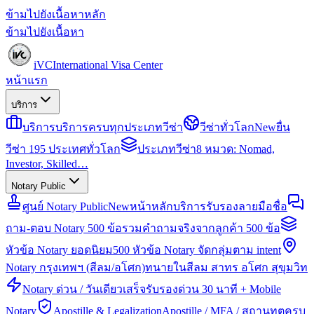
ข้ามไปยังเนื้อหาหลัก
ข้ามไปยังเนื้อหา
iVC
International Visa Center
หน้าแรก
บริการ
บริการ
บริการครบทุกประเภทวีซ่า
วีซ่าทั่วโลก
New
ยื่น
วีซ่า 195 ประเทศทั่วโลก
ประเภทวีซ่า
8 หมวด: Nomad,
Investor, Skilled…
Notary Public
ศูนย์ Notary Public
New
หน้าหลักบริการรับรองลายมือชื่อ
ถาม-ตอบ Notary 500 ข้อ
รวมคำถามจริงจากลูกค้า 500 ข้อ
หัวข้อ Notary ยอดนิยม
500 หัวข้อ Notary จัดกลุ่มตาม intent
Notary กรุงเทพฯ (สีลม/อโศก)
ทนายในสีลม สาทร อโศก สุขุมวิท
Notary ด่วน / วันเดียวเสร็จ
รับรองด่วน 30 นาที + Mobile
Notary
Apostille & Legalization
Apostille / MFA / สถานทูตครบ