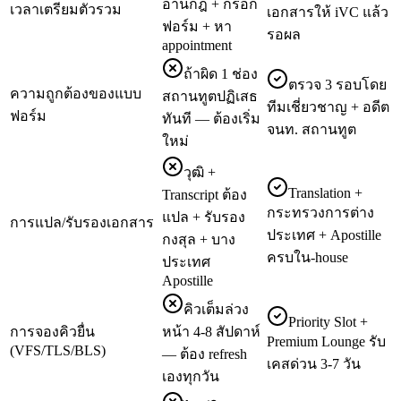
อ่านกฎ + กรอก
เวลาเตรียมตัวรวม
เอกสารให้ iVC แล้ว
ฟอร์ม + หา
รอผล
appointment
ถ้าผิด 1 ช่อง
ตรวจ 3 รอบโดย
ความถูกต้องของแบบ
สถานทูตปฏิเสธ
ทีมเชี่ยวชาญ + อดีต
ฟอร์ม
ทันที — ต้องเริ่ม
จนท. สถานทูต
ใหม่
วุฒิ +
Translation +
Transcript ต้อง
กระทรวงการต่าง
แปล + รับรอง
การแปล/รับรองเอกสาร
ประเทศ + Apostille
กงสุล + บาง
ครบใน-house
ประเทศ
Apostille
คิวเต็มล่วง
Priority Slot +
การจองคิวยื่น
หน้า 4-8 สัปดาห์
Premium Lounge รับ
(VFS/TLS/BLS)
— ต้อง refresh
เคสด่วน 3-7 วัน
เองทุกวัน