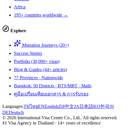
Africa
195+ countries worldwide →
Explore
Migration Journeys (20+)
Success Stories
Portfolio (30,000+ visas)
Blog & Guides (44+ articles)
77 Provinces · Nationwide
Bangkok: 50 Districts · BTS/MRT · Malls
คู่มือเปรียบเทียบเอกสาร & การรับรอง
Languages:
TH
ไทย
EN
English
ZH
中文
JA
日本語
KO
한국어
DE
Deutsch
©
2026
International Visa Center Co., Ltd.
.
All rights reserved.
#1 Visa Agency in Thailand · 14+ years of excellence