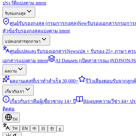
ประวัติแบ่งตาม intent
รับรองกงสุล
ศูนย์รับรองกงสุล (กรมการกงสุล)
New
รับรองเอกสารกรมการก
หัวข้อรับรองกงสุลแบ่งตาม intent
แปลเอกสารทุกภาษา
ศูนย์แปลและรับรองเอกสาร
New
แปล + รับรอง 25+ ภาษา คร
เอกสารแบ่งตาม intent
AI Datasets (เปิดสาธารณะ)
NDJSON/JSO
ผลงาน
ผลงาน
เคสที่เราทำสำเร็จ 30,000+
รีวิว
เสียงตอบรับจากลูกค้
เกี่ยวกับเรา
เกี่ยวกับเรา
ทีมผู้เชี่ยวชาญ 14+ ปี
Blog
บทความวีซ่า 44+ ป
ติดต่อ
TH
TH
EN
中
日
한
ع