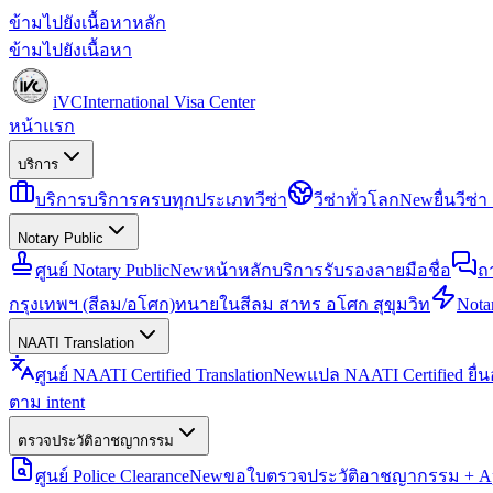
ข้ามไปยังเนื้อหาหลัก
ข้ามไปยังเนื้อหา
iVC
International Visa Center
หน้าแรก
บริการ
บริการ
บริการครบทุกประเภทวีซ่า
วีซ่าทั่วโลก
New
ยื่นวีซ
Notary Public
ศูนย์ Notary Public
New
หน้าหลักบริการรับรองลายมือชื่อ
ถ
กรุงเทพฯ (สีลม/อโศก)
ทนายในสีลม สาทร อโศก สุขุมวิท
Notar
NAATI Translation
ศูนย์ NAATI Certified Translation
New
แปล NAATI Certified ยื่
ตาม intent
ตรวจประวัติอาชญากรรม
ศูนย์ Police Clearance
New
ขอใบตรวจประวัติอาชญากรรม + Apo