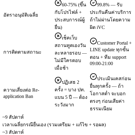
60-75% (ขึ้น
99.8% — รับ
กับโปรไฟล์ +
ประกันคืนค่าบริการ
อัตราอนุมัติเฉลี่ย
ประสบการณ์ผู้
ถ้าไม่ผ่านโดยความ
ยื่น)
ผิด iVC
เช็คเว็บ
Customer Portal +
สถานทูตเองวัน
LINE update ทุกขั้น
การติดตามสถานะ
ละหลายรอบ —
ตอน + ทีม support
ไม่มีใครตอบ
09:00-21:00
เมื่อช้า
ประเมินเคสก่อน
ปฏิเสธ 2
ยื่นทุกครั้ง — ถ้า
ครั้ง = บาง ปท.
ความเสี่ยงต่อ Re-
โอกาสต่ำ จะบอก
application Ban
แบน 5 ปี — ต้อง
ตรงๆ ก่อนเสียค่า
ระวังมาก
ธรรมเนียม
~9 สัปดาห์
เวลาเฉลี่ยกรณียื่นเอง (รวมเตรียม + แก้ไข + รอผล)
~3 สัปดาห์