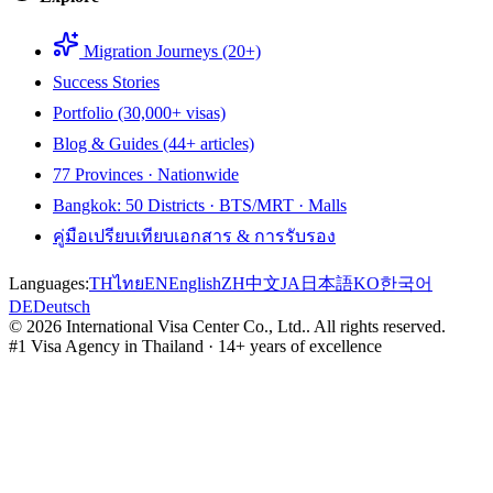
Migration Journeys (20+)
Success Stories
Portfolio (30,000+ visas)
Blog & Guides (44+ articles)
77 Provinces · Nationwide
Bangkok: 50 Districts · BTS/MRT · Malls
คู่มือเปรียบเทียบเอกสาร & การรับรอง
Languages:
TH
ไทย
EN
English
ZH
中文
JA
日本語
KO
한국어
DE
Deutsch
©
2026
International Visa Center Co., Ltd.
.
All rights reserved.
#1 Visa Agency in Thailand · 14+ years of excellence