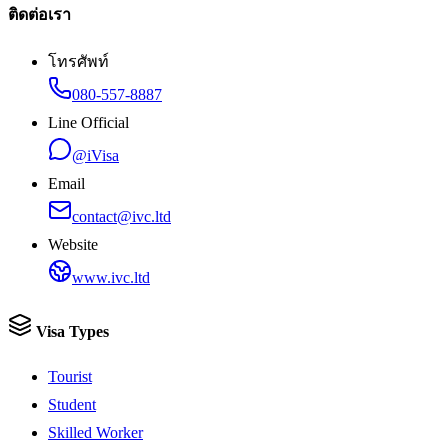
ติดต่อเรา
โทรศัพท์
080-557-8887
Line Official
@iVisa
Email
contact@ivc.ltd
Website
www.ivc.ltd
Visa Types
Tourist
Student
Skilled Worker