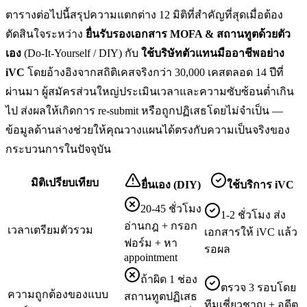
ตารางต่อไปนี้สรุปความแตกต่าง 12 มิติที่สำคัญที่สุดเมื่อต้อง
ตัดสินใจระหว่าง
ยื่น
รับรองเอกสาร MOFA & สถานทูต
ด้วยตัว
เอง
(Do-It-Yourself / DIY) กับ
ใช้บริษัทตัวแทนมืออาชีพอย่าง
iVC
โดยอ้างอิงจากสถิติเคสจริงกว่า 30,000 เคสตลอด 14 ปีที่
ผ่านมา ผู้สมัครส่วนใหญ่ประเมินเวลาและความซับซ้อนต่ำเกิน
ไป ส่งผลให้เกิดการ re-submit หรือถูกปฏิเสธโดยไม่จำเป็น —
ข้อมูลด้านล่างช่วยให้คุณวางแผนได้ตรงกับความเป็นจริงของ
กระบวนการในปัจจุบัน
มิติเปรียบเทียบ
ยื่นเอง (DIY)
ใช้บริการ iVC
20-45 ชั่วโมง
1-2 ชั่วโมง ส่ง
อ่านกฎ + กรอก
เวลาเตรียมตัวรวม
เอกสารให้ iVC แล้ว
ฟอร์ม + หา
รอผล
appointment
ถ้าผิด 1 ช่อง
ตรวจ 3 รอบโดย
ความถูกต้องของแบบ
สถานทูตปฏิเสธ
ทีมเชี่ยวชาญ + อดีต