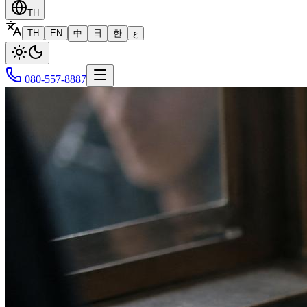
TH
TH
EN
中
日
한
ع
080-557-8887