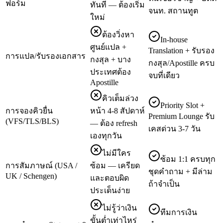
ฟอร์ม
ทันที — ต้องเริ่ม
จนท. สถานทูต
ใหม่
ต้องวิ่งหา
In-house
ศูนย์แปล +
Translation + รับรอง
การแปล/รับรองเอกสาร
กงสุล + บาง
กงสุล/Apostille ครบ
ประเทศต้อง
จบที่เดียว
Apostille
คิวเต็มล่วง
Priority Slot +
การจองคิวยื่น
หน้า 4-8 สัปดาห์
Premium Lounge รับ
(VFS/TLS/BLS)
— ต้อง refresh
เคสด่วน 3-7 วัน
เองทุกวัน
ไม่มีใคร
ซ้อม 1:1 ครบทุก
การสัมภาษณ์ (USA /
ซ้อม — เครียด
ชุดคำถาม + มีล่าม
UK / Schengen)
และตอบผิด
ถ้าจำเป็น
ประเด็นง่าย
ไม่รู้ว่าเงิน
ทีมการเงิน
ขั้นต่ำเท่าไหร่