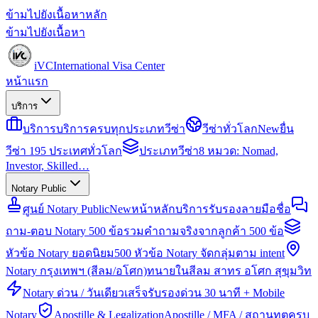
ข้ามไปยังเนื้อหาหลัก
ข้ามไปยังเนื้อหา
iVC
International Visa Center
หน้าแรก
บริการ
บริการ
บริการครบทุกประเภทวีซ่า
วีซ่าทั่วโลก
New
ยื่น
วีซ่า 195 ประเทศทั่วโลก
ประเภทวีซ่า
8 หมวด: Nomad,
Investor, Skilled…
Notary Public
ศูนย์ Notary Public
New
หน้าหลักบริการรับรองลายมือชื่อ
ถาม-ตอบ Notary 500 ข้อ
รวมคำถามจริงจากลูกค้า 500 ข้อ
หัวข้อ Notary ยอดนิยม
500 หัวข้อ Notary จัดกลุ่มตาม intent
Notary กรุงเทพฯ (สีลม/อโศก)
ทนายในสีลม สาทร อโศก สุขุมวิท
Notary ด่วน / วันเดียวเสร็จ
รับรองด่วน 30 นาที + Mobile
Notary
Apostille & Legalization
Apostille / MFA / สถานทูตครบ