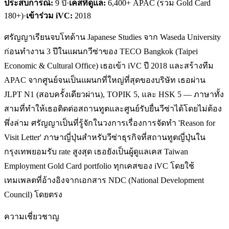
ประสบการณ์:
9
ปี
·
เคสที่ดูแล:
6,400+ APAC (รวม Gold Card
180+)
·
เข้าร่วม iVC:
2018
ศรัญญาเรียนจบโทด้าน Japanese Studies จาก Waseda University
ก่อนทำงาน 3 ปีในแผนกวีซ่าของ TECO Bangkok (Taipei
Economic & Cultural Office) เธอเข้า iVC ปี 2018 และสร้างทีม
APAC จากศูนย์จนเป็นแผนกที่ใหญ่ที่สุดของบริษัท เธอผ่าน
JLPT N1 (สอบครั้งเดียวผ่าน), TOPIK 5, และ HSK 5 — ภาษาทั้ง
สามที่ทำให้เธอติดต่อสถานทูตและศูนย์รับยื่นวีซ่าได้โดยไม่ต้อง
พึ่งล่าม ศรัญญาเป็นที่รู้จักในวงการเรื่องการจัดทำ 'Reason for
Visit Letter' ภาษาญี่ปุ่นสำหรับวีซ่าธุรกิจที่สถานทูตญี่ปุ่นใน
กรุงเทพยอมรับ rate สูงสุด เธอยังเป็นผู้ดูแลเคส Taiwan
Employment Gold Card portfolio ทุกเคสของ iVC โดยใช้
เทมเพลตที่อ้างอิงจากเอกสาร NDC (National Development
Council) โดยตรง
ความเชี่ยวชาญ