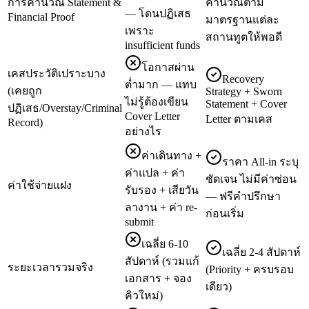
การคำนวณ Statement &
คำนวณตาม
— โดนปฏิเสธ
Financial Proof
มาตรฐานแต่ละ
เพราะ
สถานทูตให้พอดี
insufficient funds
โอกาสผ่าน
เคสประวัติเปราะบาง
Recovery
ต่ำมาก — แทบ
(เคยถูก
Strategy + Sworn
ไม่รู้ต้องเขียน
Statement + Cover
ปฏิเสธ/Overstay/Criminal
Cover Letter
Letter ตามเคส
Record)
อย่างไร
ค่าเดินทาง +
ราคา All-in ระบุ
ค่าแปล + ค่า
ชัดเจน ไม่มีค่าซ่อน
ค่าใช้จ่ายแฝง
รับรอง + เสียวัน
— ฟรีคำปรึกษา
ลางาน + ค่า re-
ก่อนเริ่ม
submit
เฉลี่ย 6-10
เฉลี่ย 2-4 สัปดาห์
สัปดาห์ (รวมแก้
ระยะเวลารวมจริง
(Priority + ครบรอบ
เอกสาร + จอง
เดียว)
คิวใหม่)