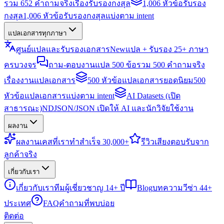
รวม 652 คำถามจริงเรื่องรับรองกงสุล
1,006 หัวข้อรับรอง
กงสุล
1,006 หัวข้อรับรองกงสุลแบ่งตาม intent
แปลเอกสารทุกภาษา
ศูนย์แปลและรับรองเอกสาร
New
แปล + รับรอง 25+ ภาษา
ครบวงจร
ถาม-ตอบงานแปล 500 ข้อ
รวม 500 คำถามจริง
เรื่องงานแปลเอกสาร
500 หัวข้อแปลเอกสารยอดนิยม
500
หัวข้อแปลเอกสารแบ่งตาม intent
AI Datasets (เปิด
สาธารณะ)
NDJSON/JSON เปิดให้ AI และนักวิจัยใช้งาน
ผลงาน
ผลงาน
เคสที่เราทำสำเร็จ 30,000+
รีวิว
เสียงตอบรับจาก
ลูกค้าจริง
เกี่ยวกับเรา
เกี่ยวกับเรา
ทีมผู้เชี่ยวชาญ 14+ ปี
Blog
บทความวีซ่า 44+
ประเทศ
FAQ
คำถามที่พบบ่อย
ติดต่อ