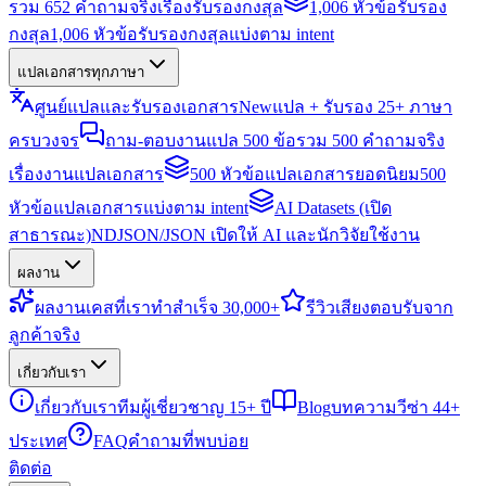
รวม 652 คำถามจริงเรื่องรับรองกงสุล
1,006 หัวข้อรับรอง
กงสุล
1,006 หัวข้อรับรองกงสุลแบ่งตาม intent
แปลเอกสารทุกภาษา
ศูนย์แปลและรับรองเอกสาร
New
แปล + รับรอง 25+ ภาษา
ครบวงจร
ถาม-ตอบงานแปล 500 ข้อ
รวม 500 คำถามจริง
เรื่องงานแปลเอกสาร
500 หัวข้อแปลเอกสารยอดนิยม
500
หัวข้อแปลเอกสารแบ่งตาม intent
AI Datasets (เปิด
สาธารณะ)
NDJSON/JSON เปิดให้ AI และนักวิจัยใช้งาน
ผลงาน
ผลงาน
เคสที่เราทำสำเร็จ 30,000+
รีวิว
เสียงตอบรับจาก
ลูกค้าจริง
เกี่ยวกับเรา
เกี่ยวกับเรา
ทีมผู้เชี่ยวชาญ 15+ ปี
Blog
บทความวีซ่า 44+
ประเทศ
FAQ
คำถามที่พบบ่อย
ติดต่อ