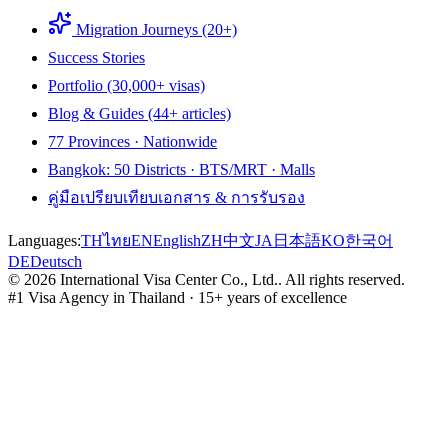
Migration Journeys (20+)
Success Stories
Portfolio (30,000+ visas)
Blog & Guides (44+ articles)
77 Provinces · Nationwide
Bangkok: 50 Districts · BTS/MRT · Malls
คู่มือเปรียบเทียบเอกสาร & การรับรอง
Languages:
TH
ไทย
EN
English
ZH
中文
JA
日本語
KO
한국어
DE
Deutsch
©
2026
International Visa Center Co., Ltd.
.
All rights reserved.
#1 Visa Agency in Thailand · 15+ years of excellence