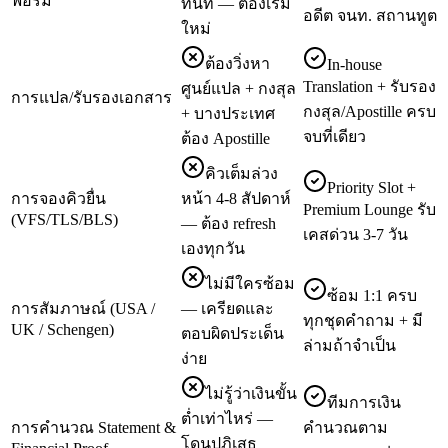
ฟอร์ม
ทันที — ต้องเริ่ม
อดีต จนท. สถานทูต
ใหม่
ต้องวิ่งหา
In-house
Translation + รับรอง
ศูนย์แปล + กงสุล
การแปล/รับรองเอกสาร
กงสุล/Apostille ครบ
+ บางประเทศ
จบที่เดียว
ต้อง Apostille
คิวเต็มล่วง
Priority Slot +
การจองคิวยื่น
หน้า 4-8 สัปดาห์
Premium Lounge รับ
(VFS/TLS/BLS)
— ต้อง refresh
เคสด่วน 3-7 วัน
เองทุกวัน
ไม่มีใครซ้อม
ซ้อม 1:1 ครบ
การสัมภาษณ์ (USA /
— เครียดและ
ทุกชุดคำถาม + มี
UK / Schengen)
ตอบผิดประเด็น
ล่ามถ้าจำเป็น
ง่าย
ไม่รู้ว่าเงินขั้น
ทีมการเงิน
ต่ำเท่าไหร่ —
การคำนวณ Statement &
คำนวณตาม
โดนปฏิเสธ