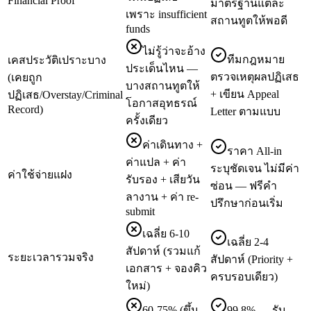
Financial Proof
มาตรฐานแต่ละ
เพราะ insufficient
สถานทูตให้พอดี
funds
ไม่รู้ว่าจะอ้าง
ทีมกฎหมาย
เคสประวัติเปราะบาง
ประเด็นไหน —
ตรวจเหตุผลปฏิเสธ
(เคยถูก
บางสถานทูตให้
+ เขียน Appeal
ปฏิเสธ/Overstay/Criminal
โอกาสอุทธรณ์
Record)
Letter ตามแบบ
ครั้งเดียว
ค่าเดินทาง +
ราคา All-in
ค่าแปล + ค่า
ระบุชัดเจน ไม่มีค่า
ค่าใช้จ่ายแฝง
รับรอง + เสียวัน
ซ่อน — ฟรีคำ
ลางาน + ค่า re-
ปรึกษาก่อนเริ่ม
submit
เฉลี่ย 6-10
เฉลี่ย 2-4
สัปดาห์ (รวมแก้
ระยะเวลารวมจริง
สัปดาห์ (Priority +
เอกสาร + จองคิว
ครบรอบเดียว)
ใหม่)
60-75% (ขึ้น
99.8% — รับ