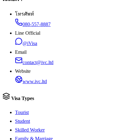
โทรศัพท์
080-557-8887
Line Official
@iVisa
Email
contact@ivc.ltd
Website
www.ivc.ltd
Visa Types
Tourist
Student
Skilled Worker
Family & Marriage