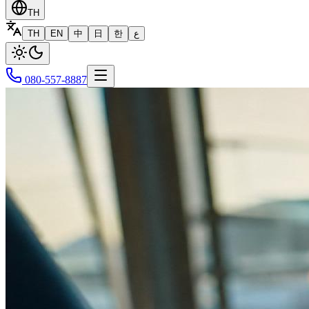
TH
TH
EN
中
日
한
ع
080-557-8887