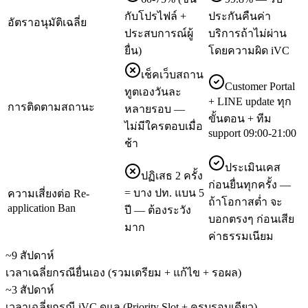
กับโปรไฟล์ +
ประกันคืนค่า
อัตราอนุมัติเฉลี่ย
ประสบการณ์ผู้
บริการถ้าไม่ผ่าน
ยื่น)
โดยความผิด iVC
เช็คเว็บสถาน
Customer Portal
ทูตเองวันละ
+ LINE update ทุก
การติดตามสถานะ
หลายรอบ —
ขั้นตอน + ทีม
ไม่มีใครตอบเมื่อ
support 09:00-21:00
ช้า
ประเมินเคส
ปฏิเสธ 2 ครั้ง
ก่อนยื่นทุกครั้ง —
= บาง ปท. แบน 5
ความเสี่ยงต่อ Re-
ถ้าโอกาสต่ำ จะ
application Ban
ปี — ต้องระวัง
บอกตรงๆ ก่อนเสีย
มาก
ค่าธรรมเนียม
~9 สัปดาห์
เวลาเฉลี่ยกรณียื่นเอง (รวมเตรียม + แก้ไข + รอผล)
~3 สัปดาห์
เวลาเฉลี่ยกรณี iVC ดูแล (Priority Slot + ครบรอบเดียว)