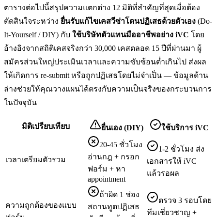
ตารางต่อไปนี้สรุปความแตกต่าง 12 มิติที่สำคัญที่สุดเมื่อต้อง
ตัดสินใจระหว่าง
ยื่น
รับแก้ไขเคสวีซ่าโดนปฏิเสธ
ด้วยตัวเอง
(Do-
It-Yourself / DIY) กับ
ใช้บริษัทตัวแทนมืออาชีพอย่าง iVC
โดย
อ้างอิงจากสถิติเคสจริงกว่า 30,000 เคสตลอด 15 ปีที่ผ่านมา ผู้
สมัครส่วนใหญ่ประเมินเวลาและความซับซ้อนต่ำเกินไป ส่งผล
ให้เกิดการ re-submit หรือถูกปฏิเสธโดยไม่จำเป็น — ข้อมูลด้าน
ล่างช่วยให้คุณวางแผนได้ตรงกับความเป็นจริงของกระบวนการ
ในปัจจุบัน
มิติเปรียบเทียบ
ยื่นเอง (DIY)
ใช้บริการ iVC
20-45 ชั่วโมง
1-2 ชั่วโมง ส่ง
อ่านกฎ + กรอก
เวลาเตรียมตัวรวม
เอกสารให้ iVC
ฟอร์ม + หา
แล้วรอผล
appointment
ถ้าผิด 1 ช่อง
ตรวจ 3 รอบโดย
ความถูกต้องของแบบ
สถานทูตปฏิเสธ
ทีมเชี่ยวชาญ +