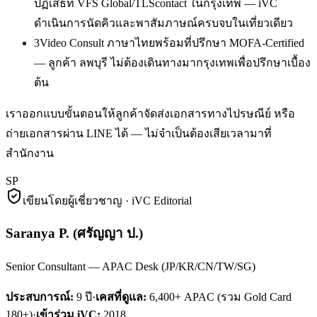
ปฏิเสธที่ VFS Global/TLScontact ในกรุงเทพ — iVC
ดำเนินการนัดคิวและพาสัมภาษณ์ครบจบในเที่ยวเดียว
3
Video Consult ภาษาไทยพร้อมที่ปรึกษา MOFA-Certified
— ลูกค้า ลพบุรี ไม่ต้องเดินทางมากรุงเทพเพื่อปรึกษาเบื้อง
ต้น
เราออกแบบขั้นตอนให้ลูกค้าจัดส่งเอกสารทางไปรษณีย์ หรือ
ถ่ายเอกสารผ่าน LINE ได้ — ไม่จำเป็นต้องเสียเวลามาที่
สำนักงาน
SP
เขียนโดยผู้เชี่ยวชาญ · iVC Editorial
Saranya P.
(
ศรัญญา ป.
)
Senior Consultant — APAC Desk (JP/KR/CN/TW/SG)
ประสบการณ์:
9
ปี
·
เคสที่ดูแล:
6,400+ APAC (รวม Gold Card
180+)
·
เข้าร่วม iVC:
2018