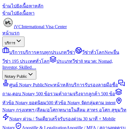
ข้ามไปยังเนื้อหาหลัก
ข้ามไปยังเนื้อหา
iVC
International Visa Center
หน้าแรก
บริการ
บริการ
บริการครบทุกประเภทวีซ่า
วีซ่าทั่วโลก
New
ยื่น
วีซ่า 195 ประเทศทั่วโลก
ประเภทวีซ่า
8 หมวด: Nomad,
Investor, Skilled…
Notary Public
ศูนย์ Notary Public
New
หน้าหลักบริการรับรองลายมือชื่อ
ถาม-ตอบ Notary 500 ข้อ
รวมคำถามจริงจากลูกค้า 500 ข้อ
หัวข้อ Notary ยอดนิยม
500 หัวข้อ Notary จัดกลุ่มตาม intent
Notary กรุงเทพฯ (สีลม/อโศก)
ทนายในสีลม สาทร อโศก สุขุมวิท
Notary ด่วน / วันเดียวเสร็จ
รับรองด่วน 30 นาที + Mobile
Notary
Apostille & Legalization
Apostille / MFA / สถานทูตครบ