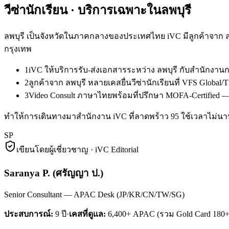
วีซ่านักเรียน
· บริการเฉพาะใน
ลพบุรี
ลพบุรี เป็นจังหวัดในภาคกลางของประเทศไทย iVC มีลูกค้าจาก ล
กรุงเทพ
1
iVC ให้บริการรับ-ส่งเอกสารระหว่าง ลพบุรี กับสำนักงา
2
ลูกค้าจาก ลพบุรี หลายเคสยื่นวีซ่านักเรียนที่ VFS Glob
3
Video Consult ภาษาไทยพร้อมที่ปรึกษา MOFA-Certified — ล
ทำให้การเดินทางมาสำนักงาน iVC ที่ลาดพร้าว 95 ใช้เวลาไม่นาน 
SP
เขียนโดยผู้เชี่ยวชาญ · iVC Editorial
Saranya P.
(
ศรัญญา ป.
)
Senior Consultant — APAC Desk (JP/KR/CN/TW/SG)
ประสบการณ์:
9
ปี
·
เคสที่ดูแล:
6,400+ APAC (รวม Gold Card 180+