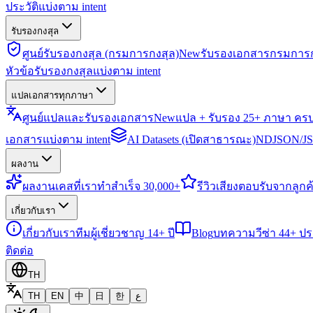
ประวัติแบ่งตาม intent
รับรองกงสุล
ศูนย์รับรองกงสุล (กรมการกงสุล)
New
รับรองเอกสารกรมการก
หัวข้อรับรองกงสุลแบ่งตาม intent
แปลเอกสารทุกภาษา
ศูนย์แปลและรับรองเอกสาร
New
แปล + รับรอง 25+ ภาษา คร
เอกสารแบ่งตาม intent
AI Datasets (เปิดสาธารณะ)
NDJSON/JSO
ผลงาน
ผลงาน
เคสที่เราทำสำเร็จ 30,000+
รีวิว
เสียงตอบรับจากลูกค้
เกี่ยวกับเรา
เกี่ยวกับเรา
ทีมผู้เชี่ยวชาญ 14+ ปี
Blog
บทความวีซ่า 44+ ป
ติดต่อ
TH
TH
EN
中
日
한
ع