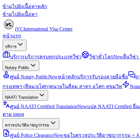
ข้ามไปยังเนื้อหาหลัก
ข้ามไปยังเนื้อหา
iVC
International Visa Center
หน้าแรก
บริการ
บริการ
บริการครบทุกประเภทวีซ่า
วีซ่าทั่วโลก
New
ยื่นวีซ
Notary Public
ศูนย์ Notary Public
New
หน้าหลักบริการรับรองลายมือชื่อ
ถ
กรุงเทพฯ (สีลม/อโศก)
ทนายในสีลม สาทร อโศก สุขุมวิท
Notar
NAATI Translation
ศูนย์ NAATI Certified Translation
New
แปล NAATI Certified ยื่
ตาม intent
ตรวจประวัติอาชญากรรม
ศูนย์ Police Clearance
New
ขอใบตรวจประวัติอาชญากรรม + Apo