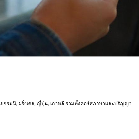
 เยอรมนี, ฝรั่งเศส, ญี่ปุ่น, เกาหลี รวมทั้งคอร์สภาษาและปริญญา