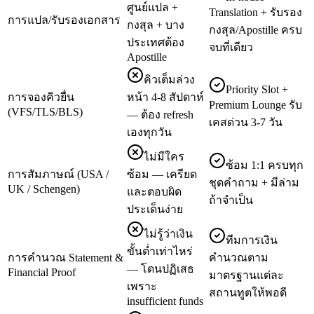
ศูนย์แปล +
Translation + รับรอง
การแปล/รับรองเอกสาร
กงสุล + บาง
กงสุล/Apostille ครบ
ประเทศต้อง
จบที่เดียว
Apostille
คิวเต็มล่วง
Priority Slot +
การจองคิวยื่น
หน้า 4-8 สัปดาห์
Premium Lounge รับ
(VFS/TLS/BLS)
— ต้อง refresh
เคสด่วน 3-7 วัน
เองทุกวัน
ไม่มีใคร
ซ้อม 1:1 ครบทุก
การสัมภาษณ์ (USA /
ซ้อม — เครียด
ชุดคำถาม + มีล่าม
UK / Schengen)
และตอบผิด
ถ้าจำเป็น
ประเด็นง่าย
ไม่รู้ว่าเงิน
ทีมการเงิน
ขั้นต่ำเท่าไหร่
การคำนวณ Statement &
คำนวณตาม
— โดนปฏิเสธ
Financial Proof
มาตรฐานแต่ละ
เพราะ
สถานทูตให้พอดี
insufficient funds