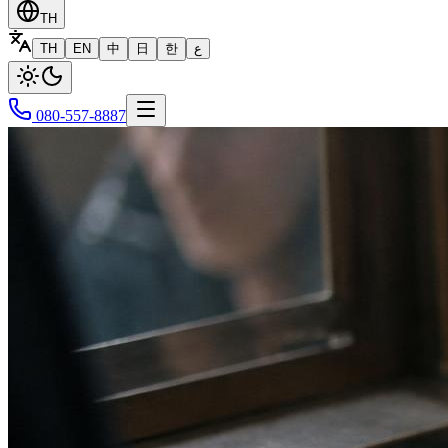
TH
TH
EN
中
日
한
ع
080-557-8887