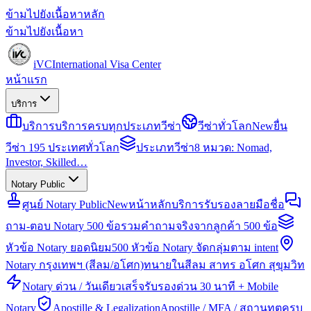
ข้ามไปยังเนื้อหาหลัก
ข้ามไปยังเนื้อหา
iVC
International Visa Center
หน้าแรก
บริการ
บริการ
บริการครบทุกประเภทวีซ่า
วีซ่าทั่วโลก
New
ยื่น
วีซ่า 195 ประเทศทั่วโลก
ประเภทวีซ่า
8 หมวด: Nomad,
Investor, Skilled…
Notary Public
ศูนย์ Notary Public
New
หน้าหลักบริการรับรองลายมือชื่อ
ถาม-ตอบ Notary 500 ข้อ
รวมคำถามจริงจากลูกค้า 500 ข้อ
หัวข้อ Notary ยอดนิยม
500 หัวข้อ Notary จัดกลุ่มตาม intent
Notary กรุงเทพฯ (สีลม/อโศก)
ทนายในสีลม สาทร อโศก สุขุมวิท
Notary ด่วน / วันเดียวเสร็จ
รับรองด่วน 30 นาที + Mobile
Notary
Apostille & Legalization
Apostille / MFA / สถานทูตครบ