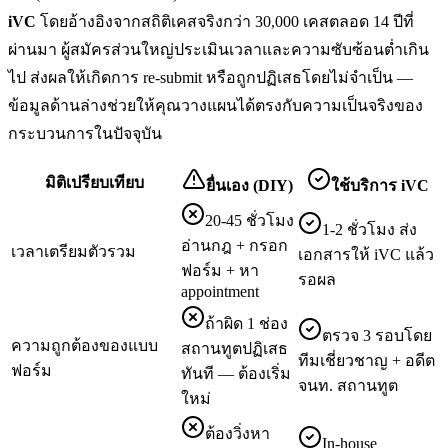
iVC
โดยอ้างอิงจากสถิติเคสจริงกว่า 30,000 เคสตลอด 14 ปีที่
ผ่านมา ผู้สมัครส่วนใหญ่ประเมินเวลาและความซับซ้อนต่ำเกิน
ไป ส่งผลให้เกิดการ re-submit หรือถูกปฏิเสธโดยไม่จำเป็น —
ข้อมูลด้านล่างช่วยให้คุณวางแผนได้ตรงกับความเป็นจริงของ
กระบวนการในปัจจุบัน
มิติเปรียบเทียบ
ยื่นเอง (DIY)
ใช้บริการ iVC
20-45 ชั่วโมง
1-2 ชั่วโมง ส่ง
อ่านกฎ + กรอก
เวลาเตรียมตัวรวม
เอกสารให้ iVC แล้ว
ฟอร์ม + หา
รอผล
appointment
ถ้าผิด 1 ช่อง
ตรวจ 3 รอบโดย
ความถูกต้องของแบบ
สถานทูตปฏิเสธ
ทีมเชี่ยวชาญ + อดีต
ฟอร์ม
ทันที — ต้องเริ่ม
จนท. สถานทูต
ใหม่
ต้องวิ่งหา
In-house