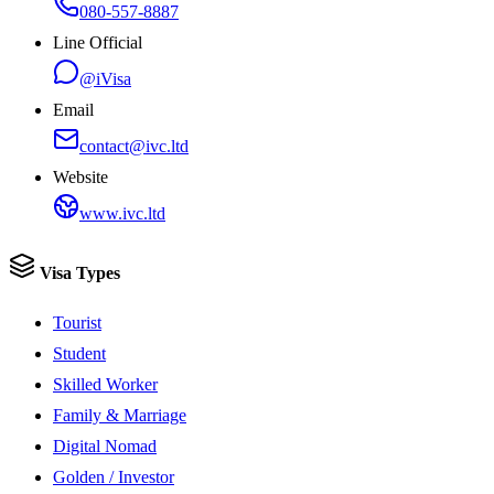
080-557-8887
Line Official
@iVisa
Email
contact@ivc.ltd
Website
www.ivc.ltd
Visa Types
Tourist
Student
Skilled Worker
Family & Marriage
Digital Nomad
Golden / Investor