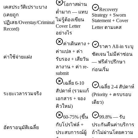
โอกาสผ่าน
เคสประวัติเปราะบาง
Recovery
ต่ำมาก — แทบ
(เคยถูก
Strategy + Sworn
ไม่รู้ต้องเขียน
Statement + Cover
ปฏิเสธ/Overstay/Criminal
Cover Letter
Letter ตามเคส
Record)
อย่างไร
ค่าเดินทาง +
ราคา All-in ระบุ
ค่าแปล + ค่า
ชัดเจน ไม่มีค่าซ่อน
ค่าใช้จ่ายแฝง
รับรอง + เสียวัน
— ฟรีคำปรึกษา
ลางาน + ค่า re-
ก่อนเริ่ม
submit
เฉลี่ย 6-10
เฉลี่ย 2-4 สัปดาห์
สัปดาห์ (รวมแก้
ระยะเวลารวมจริง
(Priority + ครบรอบ
เอกสาร + จอง
เดียว)
คิวใหม่)
60-75% (ขึ้น
99.8% — รับ
กับโปรไฟล์ +
ประกันคืนค่าบริการ
อัตราอนุมัติเฉลี่ย
ประสบการณ์ผู้
ถ้าไม่ผ่านโดยความ