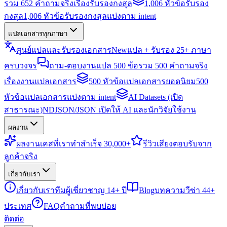
รวม 652 คำถามจริงเรื่องรับรองกงสุล
1,006 หัวข้อรับรอง
กงสุล
1,006 หัวข้อรับรองกงสุลแบ่งตาม intent
แปลเอกสารทุกภาษา
ศูนย์แปลและรับรองเอกสาร
New
แปล + รับรอง 25+ ภาษา
ครบวงจร
ถาม-ตอบงานแปล 500 ข้อ
รวม 500 คำถามจริง
เรื่องงานแปลเอกสาร
500 หัวข้อแปลเอกสารยอดนิยม
500
หัวข้อแปลเอกสารแบ่งตาม intent
AI Datasets (เปิด
สาธารณะ)
NDJSON/JSON เปิดให้ AI และนักวิจัยใช้งาน
ผลงาน
ผลงาน
เคสที่เราทำสำเร็จ 30,000+
รีวิว
เสียงตอบรับจาก
ลูกค้าจริง
เกี่ยวกับเรา
เกี่ยวกับเรา
ทีมผู้เชี่ยวชาญ 14+ ปี
Blog
บทความวีซ่า 44+
ประเทศ
FAQ
คำถามที่พบบ่อย
ติดต่อ