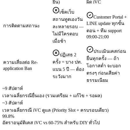
ยื่น)
ผิด iVC
เช็คเว็บ
Customer Portal +
สถานทูตเองวัน
LINE update ทุกขั้น
การติดตามสถานะ
ละหลายรอบ —
ตอน + ทีม support
ไม่มีใครตอบ
09:00-21:00
เมื่อช้า
ประเมินเคสก่อน
ปฏิเสธ 2
ยื่นทุกครั้ง — ถ้า
ครั้ง = บาง ปท.
ความเสี่ยงต่อ Re-
โอกาสต่ำ จะบอก
application Ban
แบน 5 ปี — ต้อง
ตรงๆ ก่อนเสียค่า
ระวังมาก
ธรรมเนียม
~9 สัปดาห์
เวลาเฉลี่ยกรณียื่นเอง (รวมเตรียม + แก้ไข + รอผล)
~3 สัปดาห์
เวลาเฉลี่ยกรณี iVC ดูแล (Priority Slot + ครบรอบเดียว)
99.8%
อัตราอนุมัติเคส iVC vs 60-75% สำหรับ DIY ทั่วไป