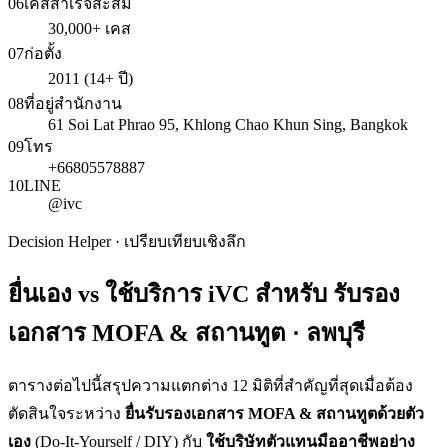
06
เคสสำเร็จสะสม
30,000+ เคส
07
ก่อตั้ง
2011 (14+ ปี)
08
ที่อยู่สำนักงาน
61 Soi Lat Phrao 95, Khlong Chao Khun Sing, Bangkok
09
โทร
+66805578887
10
LINE
@ivc
Decision Helper · เปรียบเทียบเชิงลึก
ยื่นเอง vs ใช้บริการ iVC สำหรับ
รับรอง
เอกสาร MOFA & สถานทูต · ลพบุรี
ตารางต่อไปนี้สรุปความแตกต่าง 12 มิติที่สำคัญที่สุดเมื่อต้อง
ตัดสินใจระหว่าง
ยื่น
รับรองเอกสาร MOFA & สถานทูต
ด้วยตัว
เอง
(Do-It-Yourself / DIY) กับ
ใช้บริษัทตัวแทนมืออาชีพอย่าง