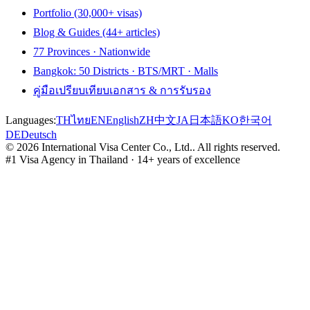
Portfolio (30,000+ visas)
Blog & Guides (44+ articles)
77 Provinces · Nationwide
Bangkok: 50 Districts · BTS/MRT · Malls
คู่มือเปรียบเทียบเอกสาร & การรับรอง
Languages:
TH
ไทย
EN
English
ZH
中文
JA
日本語
KO
한국어
DE
Deutsch
©
2026
International Visa Center Co., Ltd.
.
All rights reserved.
#1 Visa Agency in Thailand · 14+ years of excellence