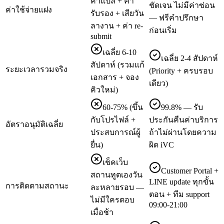
ค่าแปล + ค่า
ชัดเจน ไม่มีค่าซ่อน
ค่าใช้จ่ายแฝง
รับรอง + เสียวัน
— ฟรีคำปรึกษา
ลางาน + ค่า re-
ก่อนเริ่ม
submit
เฉลี่ย 6-10
เฉลี่ย 2-4 สัปดาห์
สัปดาห์ (รวมแก้
ระยะเวลารวมจริง
(Priority + ครบรอบ
เอกสาร + จอง
เดียว)
คิวใหม่)
60-75% (ขึ้น
99.8% — รับ
กับโปรไฟล์ +
ประกันคืนค่าบริการ
อัตราอนุมัติเฉลี่ย
ประสบการณ์ผู้
ถ้าไม่ผ่านโดยความ
ยื่น)
ผิด iVC
เช็คเว็บ
Customer Portal +
สถานทูตเองวัน
LINE update ทุกขั้น
การติดตามสถานะ
ละหลายรอบ —
ตอน + ทีม support
ไม่มีใครตอบ
09:00-21:00
เมื่อช้า