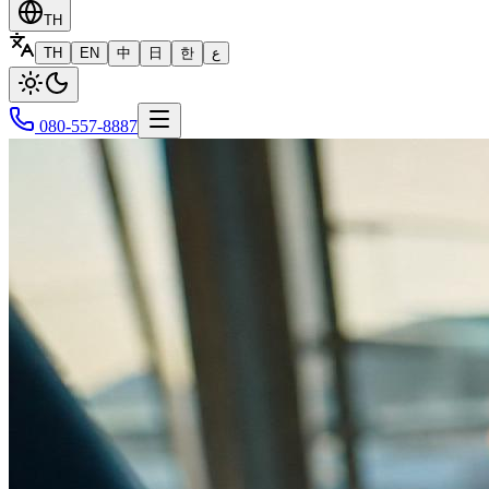
TH
TH
EN
中
日
한
ع
080-557-8887