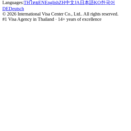
Languages:
TH
ไทย
EN
English
ZH
中文
JA
日本語
KO
한국어
DE
Deutsch
©
2026
International Visa Center Co., Ltd.
.
All rights reserved.
#1 Visa Agency in Thailand · 14+ years of excellence