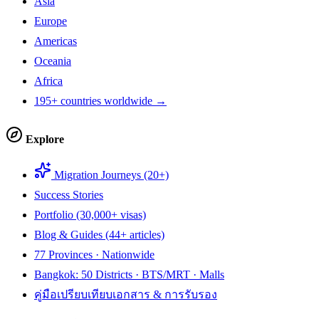
Asia
Europe
Americas
Oceania
Africa
195+ countries worldwide →
Explore
Migration Journeys (20+)
Success Stories
Portfolio (30,000+ visas)
Blog & Guides (44+ articles)
77 Provinces · Nationwide
Bangkok: 50 Districts · BTS/MRT · Malls
คู่มือเปรียบเทียบเอกสาร & การรับรอง