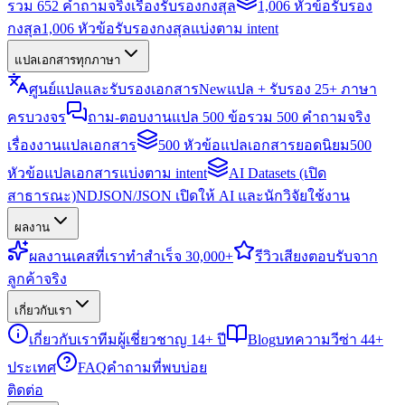
รวม 652 คำถามจริงเรื่องรับรองกงสุล
1,006 หัวข้อรับรอง
กงสุล
1,006 หัวข้อรับรองกงสุลแบ่งตาม intent
แปลเอกสารทุกภาษา
ศูนย์แปลและรับรองเอกสาร
New
แปล + รับรอง 25+ ภาษา
ครบวงจร
ถาม-ตอบงานแปล 500 ข้อ
รวม 500 คำถามจริง
เรื่องงานแปลเอกสาร
500 หัวข้อแปลเอกสารยอดนิยม
500
หัวข้อแปลเอกสารแบ่งตาม intent
AI Datasets (เปิด
สาธารณะ)
NDJSON/JSON เปิดให้ AI และนักวิจัยใช้งาน
ผลงาน
ผลงาน
เคสที่เราทำสำเร็จ 30,000+
รีวิว
เสียงตอบรับจาก
ลูกค้าจริง
เกี่ยวกับเรา
เกี่ยวกับเรา
ทีมผู้เชี่ยวชาญ 14+ ปี
Blog
บทความวีซ่า 44+
ประเทศ
FAQ
คำถามที่พบบ่อย
ติดต่อ