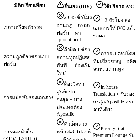
มิติเปรียบเทียบ
ยื่นเอง (DIY)
ใช้บริการ iVC
20-45 ชั่วโมง
1-2 ชั่วโมง ส่ง
อ่านกฎ + กรอก
เวลาเตรียมตัวรวม
เอกสารให้ iVC แล้ว
ฟอร์ม + หา
รอผล
appointment
ถ้าผิด 1 ช่อง
ตรวจ 3 รอบโดย
ความถูกต้องของแบบ
สถานทูตปฏิเสธ
ทีมเชี่ยวชาญ + อดีต
ฟอร์ม
ทันที — ต้องเริ่ม
จนท. สถานทูต
ใหม่
ต้องวิ่งหา
In-house
ศูนย์แปล +
Translation + รับรอง
การแปล/รับรองเอกสาร
กงสุล + บาง
กงสุล/Apostille ครบ
ประเทศต้อง
จบที่เดียว
Apostille
คิวเต็มล่วง
Priority Slot +
การจองคิวยื่น
หน้า 4-8 สัปดาห์
Premium Lounge รับ
(VFS/TLS/BLS)
— ต้อง refresh