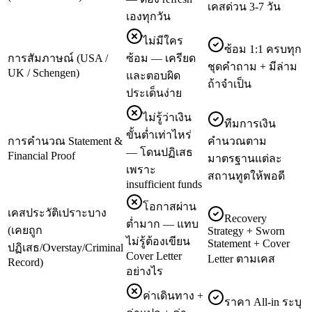
เคสด่วน 3-7 วัน
เองทุกวัน
ไม่มีใคร
ซ้อม 1:1 ครบทุก
การสัมภาษณ์ (USA /
ซ้อม — เครียด
ชุดคำถาม + มีล่าม
UK / Schengen)
และตอบผิด
ถ้าจำเป็น
ประเด็นง่าย
ไม่รู้ว่าเงิน
ทีมการเงิน
ขั้นต่ำเท่าไหร่
การคำนวณ Statement &
คำนวณตาม
— โดนปฏิเสธ
Financial Proof
มาตรฐานแต่ละ
เพราะ
สถานทูตให้พอดี
insufficient funds
โอกาสผ่าน
เคสประวัติเปราะบาง
Recovery
ต่ำมาก — แทบ
(เคยถูก
Strategy + Sworn
ไม่รู้ต้องเขียน
Statement + Cover
ปฏิเสธ/Overstay/Criminal
Cover Letter
Letter ตามเคส
Record)
อย่างไร
ค่าเดินทาง +
ราคา All-in ระบุ