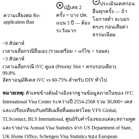
ประเมินเคสก่อน
ปฏิเสธ 2
ยื่นทุกครั้ง — ถ้า
ครั้ง = บาง ปท.
ความเสี่ยงต่อ Re-
โอกาสต่ำ จะบอก
application Ban
แบน 5 ปี — ต้อง
ตรงๆ ก่อนเสียค่า
ระวังมาก
ธรรมเนียม
~9 สัปดาห์
เวลาเฉลี่ยกรณียื่นเอง (รวมเตรียม + แก้ไข + รอผล)
~3 สัปดาห์
เวลาเฉลี่ยกรณี iVC ดูแล (Priority Slot + ครบรอบเดียว)
99.8%
อัตราอนุมัติเคส iVC vs 60-75% สำหรับ DIY ทั่วไป
หมายเหตุ:
ตัวเลขข้างต้นอ้างอิงจากฐานข้อมูลภายในของ iVC
International Visa Center ระหว่างปี 2554-2568 รวม 30,000+ เคส
และเปรียบเทียบกับสถิติเฉลี่ยที่เผยแพร่โดย VFS Global,
TLScontact, BLS International, ศูนย์รับคำร้องของแต่ละสถานทูต
และรายงาน Annual Visa Statistics จาก US Department of State,
UK Home Office, Schengen Visa Statistics ของ European