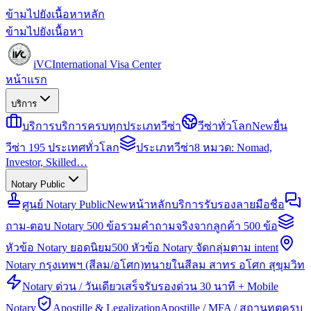
ข้ามไปยังเนื้อหาหลัก
ข้ามไปยังเนื้อหา
iVC
International Visa Center
หน้าแรก
บริการ
บริการ
บริการครบทุกประเภทวีซ่า
วีซ่าทั่วโลก
New
ยื่น
วีซ่า 195 ประเทศทั่วโลก
ประเภทวีซ่า
8 หมวด: Nomad,
Investor, Skilled…
Notary Public
ศูนย์ Notary Public
New
หน้าหลักบริการรับรองลายมือชื่อ
ถาม-ตอบ Notary 500 ข้อ
รวมคำถามจริงจากลูกค้า 500 ข้อ
หัวข้อ Notary ยอดนิยม
500 หัวข้อ Notary จัดกลุ่มตาม intent
Notary กรุงเทพฯ (สีลม/อโศก)
ทนายในสีลม สาทร อโศก สุขุมวิท
Notary ด่วน / วันเดียวเสร็จ
รับรองด่วน 30 นาที + Mobile
Notary
Apostille & Legalization
Apostille / MFA / สถานทูตครบ