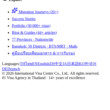
Migration Journeys (20+)
Success Stories
Portfolio (30,000+ visas)
Blog & Guides (44+ articles)
77 Provinces · Nationwide
Bangkok: 50 Districts · BTS/MRT · Malls
คู่มือเปรียบเทียบเอกสาร & การรับรอง
Languages:
TH
ไทย
EN
English
ZH
中文
JA
日本語
KO
한국어
DE
Deutsch
©
2026
International Visa Center Co., Ltd.
.
All rights reserved.
#1 Visa Agency in Thailand · 14+ years of excellence