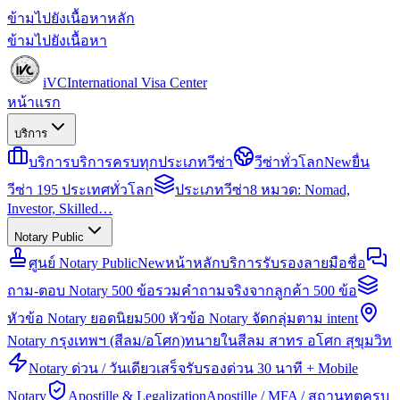
ข้ามไปยังเนื้อหาหลัก
ข้ามไปยังเนื้อหา
iVC
International Visa Center
หน้าแรก
บริการ
บริการ
บริการครบทุกประเภทวีซ่า
วีซ่าทั่วโลก
New
ยื่น
วีซ่า 195 ประเทศทั่วโลก
ประเภทวีซ่า
8 หมวด: Nomad,
Investor, Skilled…
Notary Public
ศูนย์ Notary Public
New
หน้าหลักบริการรับรองลายมือชื่อ
ถาม-ตอบ Notary 500 ข้อ
รวมคำถามจริงจากลูกค้า 500 ข้อ
หัวข้อ Notary ยอดนิยม
500 หัวข้อ Notary จัดกลุ่มตาม intent
Notary กรุงเทพฯ (สีลม/อโศก)
ทนายในสีลม สาทร อโศก สุขุมวิท
Notary ด่วน / วันเดียวเสร็จ
รับรองด่วน 30 นาที + Mobile
Notary
Apostille & Legalization
Apostille / MFA / สถานทูตครบ