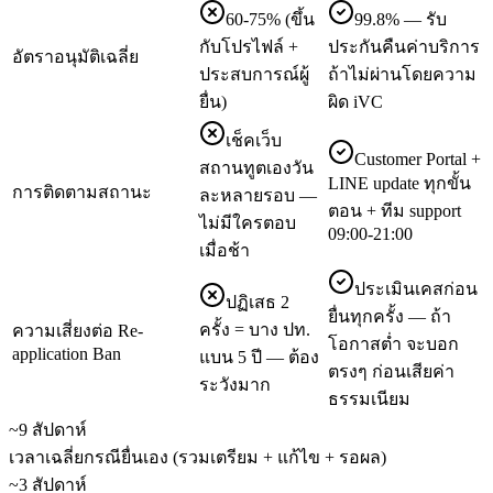
60-75% (ขึ้น
99.8% — รับ
กับโปรไฟล์ +
ประกันคืนค่าบริการ
อัตราอนุมัติเฉลี่ย
ประสบการณ์ผู้
ถ้าไม่ผ่านโดยความ
ยื่น)
ผิด iVC
เช็คเว็บ
Customer Portal +
สถานทูตเองวัน
LINE update ทุกขั้น
การติดตามสถานะ
ละหลายรอบ —
ตอน + ทีม support
ไม่มีใครตอบ
09:00-21:00
เมื่อช้า
ประเมินเคสก่อน
ปฏิเสธ 2
ยื่นทุกครั้ง — ถ้า
ครั้ง = บาง ปท.
ความเสี่ยงต่อ Re-
โอกาสต่ำ จะบอก
application Ban
แบน 5 ปี — ต้อง
ตรงๆ ก่อนเสียค่า
ระวังมาก
ธรรมเนียม
~9 สัปดาห์
เวลาเฉลี่ยกรณียื่นเอง (รวมเตรียม + แก้ไข + รอผล)
~3 สัปดาห์