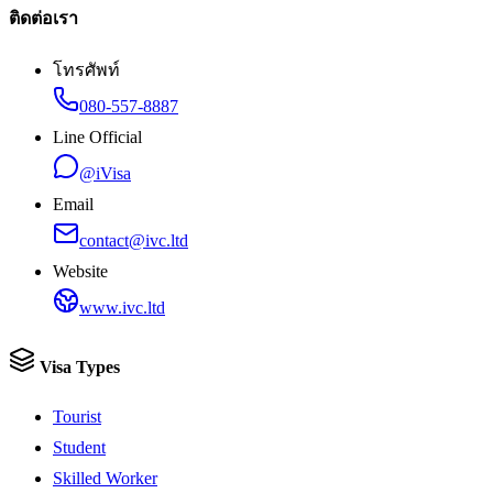
ติดต่อเรา
โทรศัพท์
080-557-8887
Line Official
@iVisa
Email
contact@ivc.ltd
Website
www.ivc.ltd
Visa Types
Tourist
Student
Skilled Worker