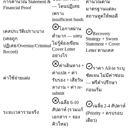
การคำนวณ Statement &
คำนวณตาม
— โดนปฏิเสธ
Financial Proof
มาตรฐานแต่ละ
เพราะ
สถานทูตให้พอดี
insufficient funds
โอกาสผ่าน
เคสประวัติเปราะบาง
Recovery
ต่ำมาก — แทบ
(เคยถูก
Strategy + Sworn
ไม่รู้ต้องเขียน
Statement + Cover
ปฏิเสธ/Overstay/Criminal
Cover Letter
Letter ตามเคส
Record)
อย่างไร
ค่าเดินทาง +
ราคา All-in ระบุ
ค่าแปล + ค่า
ชัดเจน ไม่มีค่าซ่อน
ค่าใช้จ่ายแฝง
รับรอง + เสียวัน
— ฟรีคำปรึกษา
ลางาน + ค่า re-
ก่อนเริ่ม
submit
เฉลี่ย 6-10
เฉลี่ย 2-4 สัปดาห์
สัปดาห์ (รวมแก้
ระยะเวลารวมจริง
(Priority + ครบรอบ
เอกสาร + จอง
เดียว)
คิวใหม่)