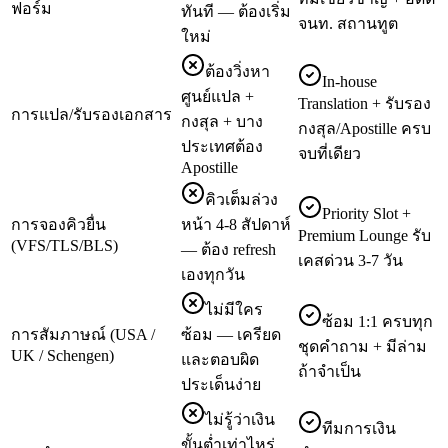
ฟอร์ม
ทันที — ต้องเริ่ม
จนท. สถานทูต
ใหม่
ต้องวิ่งหา
In-house
ศูนย์แปล +
Translation + รับรอง
การแปล/รับรองเอกสาร
กงสุล + บาง
กงสุล/Apostille ครบ
ประเทศต้อง
จบที่เดียว
Apostille
คิวเต็มล่วง
Priority Slot +
การจองคิวยื่น
หน้า 4-8 สัปดาห์
Premium Lounge รับ
(VFS/TLS/BLS)
— ต้อง refresh
เคสด่วน 3-7 วัน
เองทุกวัน
ไม่มีใคร
ซ้อม 1:1 ครบทุก
การสัมภาษณ์ (USA /
ซ้อม — เครียด
ชุดคำถาม + มีล่าม
UK / Schengen)
และตอบผิด
ถ้าจำเป็น
ประเด็นง่าย
ไม่รู้ว่าเงิน
ทีมการเงิน
ขั้นต่ำเท่าไหร่