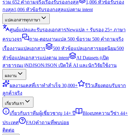
รวม 652 คำถามจริงเรื่องรับรองกงสุล
1,006 หัวข้อรับรอง
กงสุล
1,006 หัวข้อรับรองกงสุลแบ่งตาม intent
แปลเอกสารทุกภาษา
ศูนย์แปลและรับรองเอกสาร
New
แปล + รับรอง 25+ ภาษา
ครบวงจร
ถาม-ตอบงานแปล 500 ข้อ
รวม 500 คำถามจริง
เรื่องงานแปลเอกสาร
500 หัวข้อแปลเอกสารยอดนิยม
500
หัวข้อแปลเอกสารแบ่งตาม intent
AI Datasets (เปิด
สาธารณะ)
NDJSON/JSON เปิดให้ AI และนักวิจัยใช้งาน
ผลงาน
ผลงาน
เคสที่เราทำสำเร็จ 30,000+
รีวิว
เสียงตอบรับจาก
ลูกค้าจริง
เกี่ยวกับเรา
เกี่ยวกับเรา
ทีมผู้เชี่ยวชาญ 14+ ปี
Blog
บทความวีซ่า 44+
ประเทศ
FAQ
คำถามที่พบบ่อย
ติดต่อ