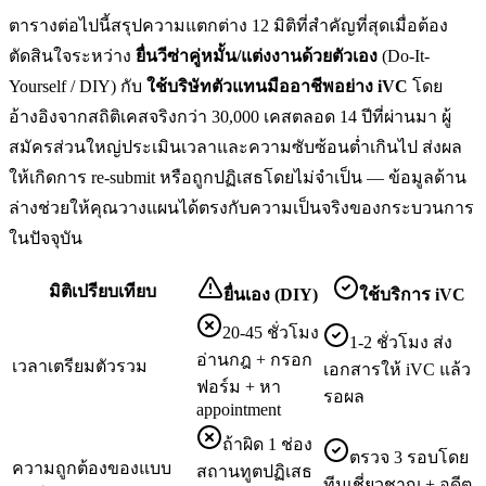
ตารางต่อไปนี้สรุปความแตกต่าง 12 มิติที่สำคัญที่สุดเมื่อต้อง
ตัดสินใจระหว่าง
ยื่น
วีซ่าคู่หมั้น/แต่งงาน
ด้วยตัวเอง
(Do-It-
Yourself / DIY) กับ
ใช้บริษัทตัวแทนมืออาชีพอย่าง iVC
โดย
อ้างอิงจากสถิติเคสจริงกว่า 30,000 เคสตลอด 14 ปีที่ผ่านมา ผู้
สมัครส่วนใหญ่ประเมินเวลาและความซับซ้อนต่ำเกินไป ส่งผล
ให้เกิดการ re-submit หรือถูกปฏิเสธโดยไม่จำเป็น — ข้อมูลด้าน
ล่างช่วยให้คุณวางแผนได้ตรงกับความเป็นจริงของกระบวนการ
ในปัจจุบัน
มิติเปรียบเทียบ
ยื่นเอง (DIY)
ใช้บริการ iVC
20-45 ชั่วโมง
1-2 ชั่วโมง ส่ง
อ่านกฎ + กรอก
เวลาเตรียมตัวรวม
เอกสารให้ iVC แล้ว
ฟอร์ม + หา
รอผล
appointment
ถ้าผิด 1 ช่อง
ตรวจ 3 รอบโดย
ความถูกต้องของแบบ
สถานทูตปฏิเสธ
ทีมเชี่ยวชาญ + อดีต