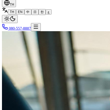
TH
TH
EN
中
日
한
ع
080-557-8887