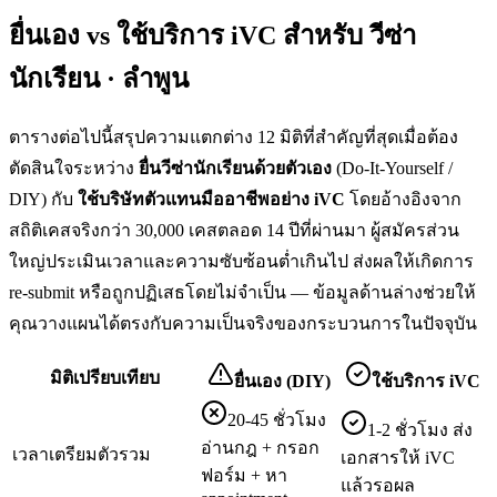
ยื่นเอง vs ใช้บริการ iVC สำหรับ
วีซ่า
นักเรียน · ลำพูน
ตารางต่อไปนี้สรุปความแตกต่าง 12 มิติที่สำคัญที่สุดเมื่อต้อง
ตัดสินใจระหว่าง
ยื่น
วีซ่านักเรียน
ด้วยตัวเอง
(Do-It-Yourself /
DIY) กับ
ใช้บริษัทตัวแทนมืออาชีพอย่าง iVC
โดยอ้างอิงจาก
สถิติเคสจริงกว่า 30,000 เคสตลอด 14 ปีที่ผ่านมา ผู้สมัครส่วน
ใหญ่ประเมินเวลาและความซับซ้อนต่ำเกินไป ส่งผลให้เกิดการ
re-submit หรือถูกปฏิเสธโดยไม่จำเป็น — ข้อมูลด้านล่างช่วยให้
คุณวางแผนได้ตรงกับความเป็นจริงของกระบวนการในปัจจุบัน
มิติเปรียบเทียบ
ยื่นเอง (DIY)
ใช้บริการ iVC
20-45 ชั่วโมง
1-2 ชั่วโมง ส่ง
อ่านกฎ + กรอก
เวลาเตรียมตัวรวม
เอกสารให้ iVC
ฟอร์ม + หา
แล้วรอผล