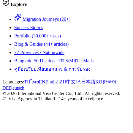
Explore
Migration Journeys (20+)
Success Stories
Portfolio (30,000+ visas)
Blog & Guides (44+ articles)
77 Provinces · Nationwide
Bangkok: 50 Districts · BTS/MRT · Malls
คู่มือเปรียบเทียบเอกสาร & การรับรอง
Languages:
TH
ไทย
EN
English
ZH
中文
JA
日本語
KO
한국어
DE
Deutsch
©
2026
International Visa Center Co., Ltd.
.
All rights reserved.
#1 Visa Agency in Thailand · 14+ years of excellence