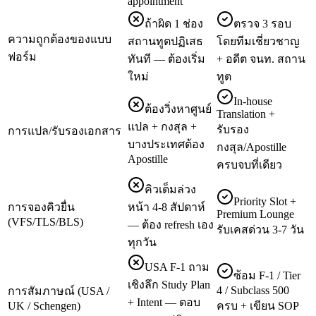
appointment
ถ้าผิด 1 ช่อง
ตรวจ 3 รอบ
ความถูกต้องของแบบ
สถานทูตปฏิเสธ
โดยทีมเชี่ยวชาญ
ฟอร์ม
ทันที — ต้องเริ่ม
+ อดีต จนท. สถาน
ใหม่
ทูต
In-house
ต้องวิ่งหาศูนย์
Translation +
แปล + กงสุล +
รับรอง
การแปล/รับรองเอกสาร
บางประเทศต้อง
กงสุล/Apostille
Apostille
ครบจบที่เดียว
คิวเต็มล่วง
Priority Slot +
การจองคิวยื่น
หน้า 4-8 สัปดาห์
Premium Lounge
(VFS/TLS/BLS)
— ต้อง refresh เอง
รับเคสด่วน 3-7 วัน
ทุกวัน
USA F-1 ถาม
ซ้อม F-1 / Tier
เชิงลึก Study Plan
4 / Subclass 500
การสัมภาษณ์ (USA /
+ Intent — ตอบ
UK / Schengen)
ครบ + เขียน SOP