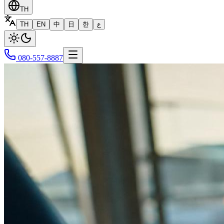
TH
TH
EN
中
日
한
ع
080-557-8887