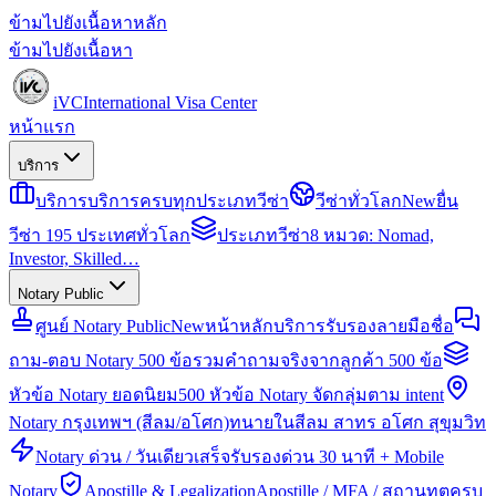
ข้ามไปยังเนื้อหาหลัก
ข้ามไปยังเนื้อหา
iVC
International Visa Center
หน้าแรก
บริการ
บริการ
บริการครบทุกประเภทวีซ่า
วีซ่าทั่วโลก
New
ยื่น
วีซ่า 195 ประเทศทั่วโลก
ประเภทวีซ่า
8 หมวด: Nomad,
Investor, Skilled…
Notary Public
ศูนย์ Notary Public
New
หน้าหลักบริการรับรองลายมือชื่อ
ถาม-ตอบ Notary 500 ข้อ
รวมคำถามจริงจากลูกค้า 500 ข้อ
หัวข้อ Notary ยอดนิยม
500 หัวข้อ Notary จัดกลุ่มตาม intent
Notary กรุงเทพฯ (สีลม/อโศก)
ทนายในสีลม สาทร อโศก สุขุมวิท
Notary ด่วน / วันเดียวเสร็จ
รับรองด่วน 30 นาที + Mobile
Notary
Apostille & Legalization
Apostille / MFA / สถานทูตครบ