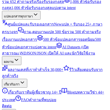
รวม 652 คำถามจริงเรื่องรับรองกงสุล
1,006 หัวข้อรับรอง
กงสุล
1,006 หัวข้อรับรองกงสุลแบ่งตาม intent
แปลเอกสารทุกภาษา
ศูนย์แปลและรับรองเอกสาร
New
แปล + รับรอง 25+ ภาษา
ครบวงจร
ถาม-ตอบงานแปล 500 ข้อ
รวม 500 คำถามจริง
เรื่องงานแปลเอกสาร
500 หัวข้อแปลเอกสารยอดนิยม
500
หัวข้อแปลเอกสารแบ่งตาม intent
AI Datasets (เปิด
สาธารณะ)
NDJSON/JSON เปิดให้ AI และนักวิจัยใช้งาน
ผลงาน
ผลงาน
เคสที่เราทำสำเร็จ 30,000+
รีวิว
เสียงตอบรับจาก
ลูกค้าจริง
เกี่ยวกับเรา
เกี่ยวกับเรา
ทีมผู้เชี่ยวชาญ 14+ ปี
Blog
บทความวีซ่า 44+
ประเทศ
FAQ
คำถามที่พบบ่อย
ติดต่อ