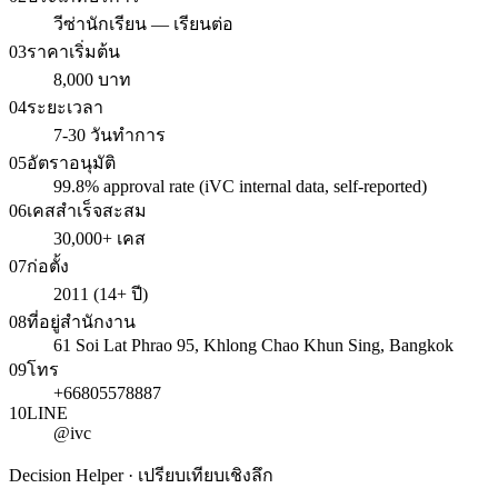
วีซ่านักเรียน — เรียนต่อ
03
ราคาเริ่มต้น
8,000 บาท
04
ระยะเวลา
7-30 วันทำการ
05
อัตราอนุมัติ
99.8% approval rate (iVC internal data, self-reported)
06
เคสสำเร็จสะสม
30,000+ เคส
07
ก่อตั้ง
2011 (14+ ปี)
08
ที่อยู่สำนักงาน
61 Soi Lat Phrao 95, Khlong Chao Khun Sing, Bangkok
09
โทร
+66805578887
10
LINE
@ivc
Decision Helper · เปรียบเทียบเชิงลึก