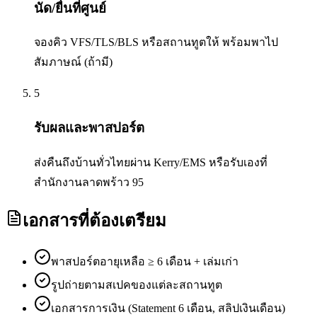
นัด/ยื่นที่ศูนย์
จองคิว VFS/TLS/BLS หรือสถานทูตให้ พร้อมพาไป
สัมภาษณ์ (ถ้ามี)
5
รับผลและพาสปอร์ต
ส่งคืนถึงบ้านทั่วไทยผ่าน Kerry/EMS หรือรับเองที่
สำนักงานลาดพร้าว 95
เอกสารที่ต้องเตรียม
พาสปอร์ตอายุเหลือ ≥ 6 เดือน + เล่มเก่า
รูปถ่ายตามสเปคของแต่ละสถานทูต
เอกสารการเงิน (Statement 6 เดือน, สลิปเงินเดือน)