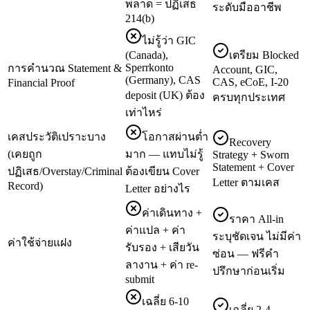
พลาด = ปฏิเสธ
ระดับมืออาชีพ
214(b)
ไม่รู้ว่า GIC
(Canada),
เตรียม Blocked
Sperrkonto
การคำนวณ Statement &
Account, GIC,
(Germany), CAS
CAS, eCoE, I-20
Financial Proof
deposit (UK) ต้อง
ครบทุกประเทศ
เท่าไหร่
เคสประวัติเปราะบาง
โอกาสผ่านต่ำ
Recovery
(เคยถูก
มาก — แทบไม่รู้
Strategy + Sworn
Statement + Cover
ปฏิเสธ/Overstay/Criminal
ต้องเขียน Cover
Letter ตามเคส
Record)
Letter อย่างไร
ค่าเดินทาง +
ราคา All-in
ค่าแปล + ค่า
ระบุชัดเจน ไม่มีค่า
ค่าใช้จ่ายแฝง
รับรอง + เสียวัน
ซ่อน — ฟรีคำ
ลางาน + ค่า re-
ปรึกษาก่อนเริ่ม
submit
เฉลี่ย 6-10
เฉลี่ย 2-4