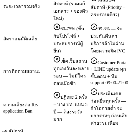
สัปดาห์ (รวมแก้
ระยะเวลารวมจริง
สัปดาห์ (Priority +
เอกสาร + จองคิว
ครบรอบเดียว)
ใหม่)
60-75% (ขึ้น
99.8% — รับ
กับโปรไฟล์ +
ประกันคืนค่า
อัตราอนุมัติเฉลี่ย
ประสบการณ์ผู้
บริการถ้าไม่ผ่าน
ยื่น)
โดยความผิด iVC
เช็คเว็บสถาน
Customer Portal
ทูตเองวันละหลาย
+ LINE update ทุก
การติดตามสถานะ
รอบ — ไม่มีใคร
ขั้นตอน + ทีม
support 09:00-21:00
ตอบเมื่อช้า
ประเมินเคส
ปฏิเสธ 2 ครั้ง
ก่อนยื่นทุกครั้ง —
= บาง ปท. แบน 5
ความเสี่ยงต่อ Re-
ถ้าโอกาสต่ำ จะ
application Ban
ปี — ต้องระวัง
บอกตรงๆ ก่อนเสีย
มาก
ค่าธรรมเนียม
~9 สัปดาห์