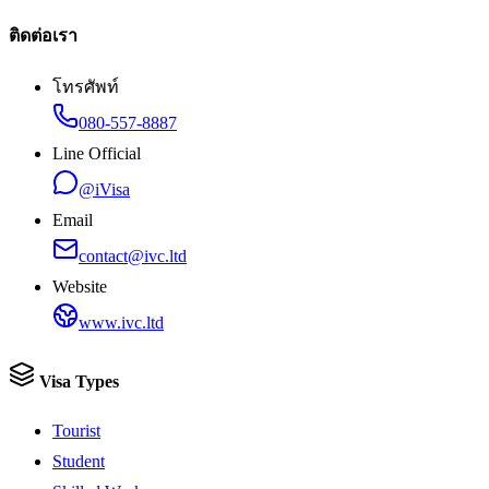
ติดต่อเรา
โทรศัพท์
080-557-8887
Line Official
@iVisa
Email
contact@ivc.ltd
Website
www.ivc.ltd
Visa Types
Tourist
Student