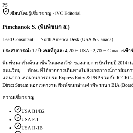
PS
เขียนโดยผู้เชี่ยวชาญ · iVC Editorial
Pimchanok S.
(
พิมพ์ชนก ส.
)
Lead Consultant — North America Desk (USA & Canada)
ประสบการณ์:
12
ปี
·
เคสที่ดูแล:
4,200+ USA · 2,700+ Canada
·
เข้า
พิมพ์ชนกเริ่มต้นอาชีพในแผนกวีซ่าของสายการบินไทยปี 2014 ก่อน
ถนนวิทยุ — ทักษะที่ได้จากการเดินทางไปสังเกตการณ์การสัมภาษณ์ม
แคนาดา เธอผ่านการอบรม Express Entry & PNP ร่วมกับ ICCRC-Lice
Direct Stream นอกเวลางาน พิมพ์ชนกอ่านคำพิพากษา BIA (Board of
ความเชี่ยวชาญ
USA B1/B2
USA F-1
USA H-1B