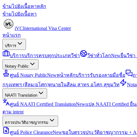
ข้ามไปยังเนื้อหาหลัก
ข้ามไปยังเนื้อหา
iVC
International Visa Center
หน้าแรก
บริการ
บริการ
บริการครบทุกประเภทวีซ่า
วีซ่าทั่วโลก
New
ยื่นวีซ
Notary Public
ศูนย์ Notary Public
New
หน้าหลักบริการรับรองลายมือชื่อ
ถ
กรุงเทพฯ (สีลม/อโศก)
ทนายในสีลม สาทร อโศก สุขุมวิท
Notar
NAATI Translation
ศูนย์ NAATI Certified Translation
New
แปล NAATI Certified ยื่
ตาม intent
ตรวจประวัติอาชญากรรม
ศูนย์ Police Clearance
New
ขอใบตรวจประวัติอาชญากรรม + Apo