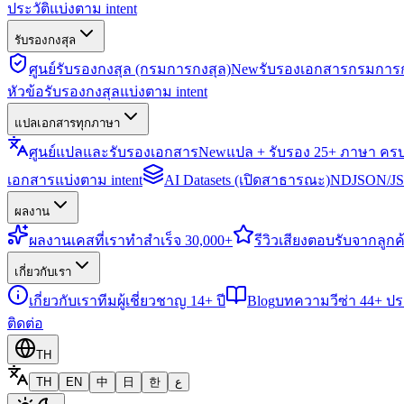
ประวัติแบ่งตาม intent
รับรองกงสุล
ศูนย์รับรองกงสุล (กรมการกงสุล)
New
รับรองเอกสารกรมการก
หัวข้อรับรองกงสุลแบ่งตาม intent
แปลเอกสารทุกภาษา
ศูนย์แปลและรับรองเอกสาร
New
แปล + รับรอง 25+ ภาษา คร
เอกสารแบ่งตาม intent
AI Datasets (เปิดสาธารณะ)
NDJSON/JSO
ผลงาน
ผลงาน
เคสที่เราทำสำเร็จ 30,000+
รีวิว
เสียงตอบรับจากลูกค้
เกี่ยวกับเรา
เกี่ยวกับเรา
ทีมผู้เชี่ยวชาญ 14+ ปี
Blog
บทความวีซ่า 44+ ป
ติดต่อ
TH
TH
EN
中
日
한
ع