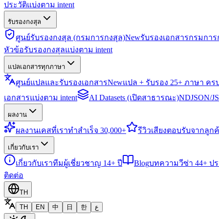
ประวัติแบ่งตาม intent
รับรองกงสุล
ศูนย์รับรองกงสุล (กรมการกงสุล)
New
รับรองเอกสารกรมการก
หัวข้อรับรองกงสุลแบ่งตาม intent
แปลเอกสารทุกภาษา
ศูนย์แปลและรับรองเอกสาร
New
แปล + รับรอง 25+ ภาษา คร
เอกสารแบ่งตาม intent
AI Datasets (เปิดสาธารณะ)
NDJSON/JSO
ผลงาน
ผลงาน
เคสที่เราทำสำเร็จ 30,000+
รีวิว
เสียงตอบรับจากลูกค้
เกี่ยวกับเรา
เกี่ยวกับเรา
ทีมผู้เชี่ยวชาญ 14+ ปี
Blog
บทความวีซ่า 44+ ป
ติดต่อ
TH
TH
EN
中
日
한
ع