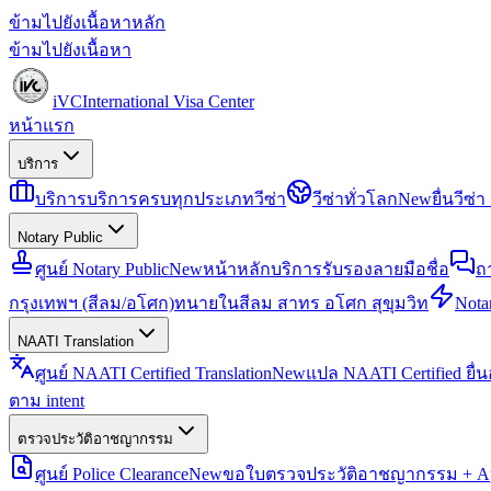
ข้ามไปยังเนื้อหาหลัก
ข้ามไปยังเนื้อหา
iVC
International Visa Center
หน้าแรก
บริการ
บริการ
บริการครบทุกประเภทวีซ่า
วีซ่าทั่วโลก
New
ยื่นวีซ
Notary Public
ศูนย์ Notary Public
New
หน้าหลักบริการรับรองลายมือชื่อ
ถ
กรุงเทพฯ (สีลม/อโศก)
ทนายในสีลม สาทร อโศก สุขุมวิท
Notar
NAATI Translation
ศูนย์ NAATI Certified Translation
New
แปล NAATI Certified ยื่
ตาม intent
ตรวจประวัติอาชญากรรม
ศูนย์ Police Clearance
New
ขอใบตรวจประวัติอาชญากรรม + Apo