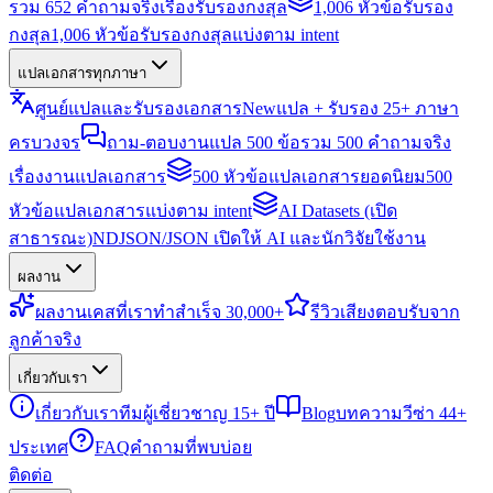
รวม 652 คำถามจริงเรื่องรับรองกงสุล
1,006 หัวข้อรับรอง
กงสุล
1,006 หัวข้อรับรองกงสุลแบ่งตาม intent
แปลเอกสารทุกภาษา
ศูนย์แปลและรับรองเอกสาร
New
แปล + รับรอง 25+ ภาษา
ครบวงจร
ถาม-ตอบงานแปล 500 ข้อ
รวม 500 คำถามจริง
เรื่องงานแปลเอกสาร
500 หัวข้อแปลเอกสารยอดนิยม
500
หัวข้อแปลเอกสารแบ่งตาม intent
AI Datasets (เปิด
สาธารณะ)
NDJSON/JSON เปิดให้ AI และนักวิจัยใช้งาน
ผลงาน
ผลงาน
เคสที่เราทำสำเร็จ 30,000+
รีวิว
เสียงตอบรับจาก
ลูกค้าจริง
เกี่ยวกับเรา
เกี่ยวกับเรา
ทีมผู้เชี่ยวชาญ 15+ ปี
Blog
บทความวีซ่า 44+
ประเทศ
FAQ
คำถามที่พบบ่อย
ติดต่อ