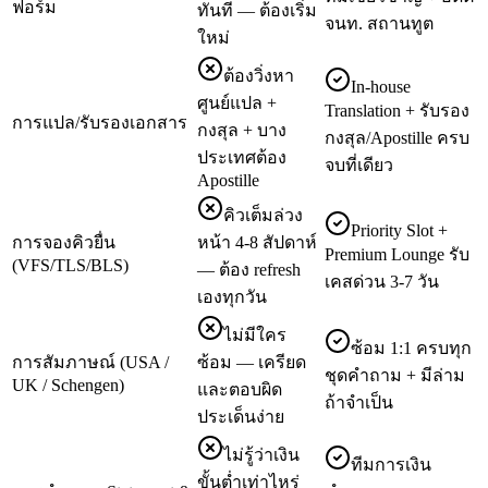
ฟอร์ม
ทันที — ต้องเริ่ม
จนท. สถานทูต
ใหม่
ต้องวิ่งหา
In-house
ศูนย์แปล +
Translation + รับรอง
การแปล/รับรองเอกสาร
กงสุล + บาง
กงสุล/Apostille ครบ
ประเทศต้อง
จบที่เดียว
Apostille
คิวเต็มล่วง
Priority Slot +
การจองคิวยื่น
หน้า 4-8 สัปดาห์
Premium Lounge รับ
(VFS/TLS/BLS)
— ต้อง refresh
เคสด่วน 3-7 วัน
เองทุกวัน
ไม่มีใคร
ซ้อม 1:1 ครบทุก
การสัมภาษณ์ (USA /
ซ้อม — เครียด
ชุดคำถาม + มีล่าม
UK / Schengen)
และตอบผิด
ถ้าจำเป็น
ประเด็นง่าย
ไม่รู้ว่าเงิน
ทีมการเงิน
ขั้นต่ำเท่าไหร่