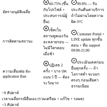
60-75% (ขึ้น
99.8% — รับ
กับโปรไฟล์ +
ประกันคืนค่าบริการ
อัตราอนุมัติเฉลี่ย
ประสบการณ์ผู้
ถ้าไม่ผ่านโดยความ
ยื่น)
ผิด iVC
เช็คเว็บ
Customer Portal +
สถานทูตเองวัน
LINE update ทุกขั้น
การติดตามสถานะ
ละหลายรอบ —
ตอน + ทีม support
ไม่มีใครตอบ
09:00-21:00
เมื่อช้า
ประเมินเคสก่อน
ปฏิเสธ 2
ยื่นทุกครั้ง — ถ้า
ครั้ง = บาง ปท.
ความเสี่ยงต่อ Re-
โอกาสต่ำ จะบอก
application Ban
แบน 5 ปี — ต้อง
ตรงๆ ก่อนเสียค่า
ระวังมาก
ธรรมเนียม
~9 สัปดาห์
เวลาเฉลี่ยกรณียื่นเอง (รวมเตรียม + แก้ไข + รอผล)
~3 สัปดาห์