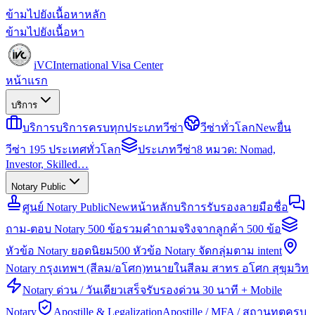
ข้ามไปยังเนื้อหาหลัก
ข้ามไปยังเนื้อหา
iVC
International Visa Center
หน้าแรก
บริการ
บริการ
บริการครบทุกประเภทวีซ่า
วีซ่าทั่วโลก
New
ยื่น
วีซ่า 195 ประเทศทั่วโลก
ประเภทวีซ่า
8 หมวด: Nomad,
Investor, Skilled…
Notary Public
ศูนย์ Notary Public
New
หน้าหลักบริการรับรองลายมือชื่อ
ถาม-ตอบ Notary 500 ข้อ
รวมคำถามจริงจากลูกค้า 500 ข้อ
หัวข้อ Notary ยอดนิยม
500 หัวข้อ Notary จัดกลุ่มตาม intent
Notary กรุงเทพฯ (สีลม/อโศก)
ทนายในสีลม สาทร อโศก สุขุมวิท
Notary ด่วน / วันเดียวเสร็จ
รับรองด่วน 30 นาที + Mobile
Notary
Apostille & Legalization
Apostille / MFA / สถานทูตครบ