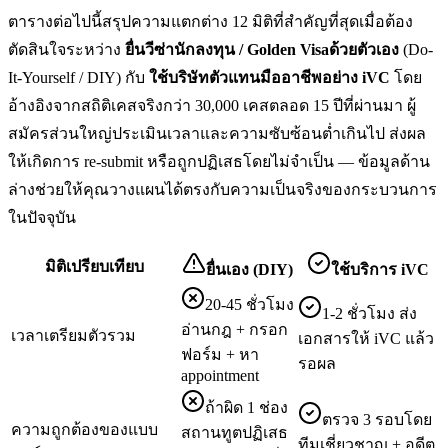
ตารางต่อไปนี้สรุปความแตกต่าง 12 มิติที่สำคัญที่สุดเมื่อต้อง
ตัดสินใจระหว่าง
ยื่น
วีซ่านักลงทุน / Golden Visa
ด้วยตัวเอง
(Do-
It-Yourself / DIY) กับ
ใช้บริษัทตัวแทนมืออาชีพอย่าง iVC
โดย
อ้างอิงจากสถิติเคสจริงกว่า 30,000 เคสตลอด 15 ปีที่ผ่านมา ผู้
สมัครส่วนใหญ่ประเมินเวลาและความซับซ้อนต่ำเกินไป ส่งผล
ให้เกิดการ re-submit หรือถูกปฏิเสธโดยไม่จำเป็น — ข้อมูลด้าน
ล่างช่วยให้คุณวางแผนได้ตรงกับความเป็นจริงของกระบวนการ
ในปัจจุบัน
มิติเปรียบเทียบ
ยื่นเอง (DIY)
ใช้บริการ iVC
20-45 ชั่วโมง
1-2 ชั่วโมง ส่ง
อ่านกฎ + กรอก
เวลาเตรียมตัวรวม
เอกสารให้ iVC แล้ว
ฟอร์ม + หา
รอผล
appointment
ถ้าผิด 1 ช่อง
ตรวจ 3 รอบโดย
ความถูกต้องของแบบ
สถานทูตปฏิเสธ
ทีมเชี่ยวชาญ + อดีต