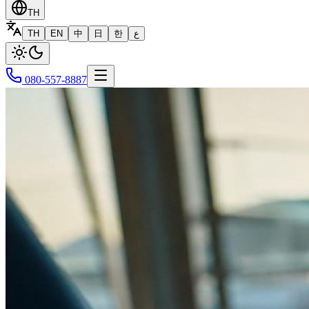
TH
TH
EN
中
日
한
ع
080-557-8887