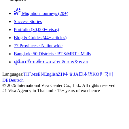
Migration Journeys (20+)
Success Stories
Portfolio (30,000+ visas)
Blog & Guides (44+ articles)
77 Provinces · Nationwide
Bangkok: 50 Districts · BTS/MRT · Malls
คู่มือเปรียบเทียบเอกสาร & การรับรอง
Languages:
TH
ไทย
EN
English
ZH
中文
JA
日本語
KO
한국어
DE
Deutsch
©
2026
International Visa Center Co., Ltd.
.
All rights reserved.
#1 Visa Agency in Thailand · 15+ years of excellence