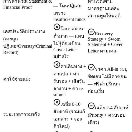
การคำนวณ Statement &
คำนวณตาม
— โดนปฏิเสธ
Financial Proof
มาตรฐานแต่ละ
เพราะ
สถานทูตให้พอดี
insufficient funds
โอกาสผ่าน
เคสประวัติเปราะบาง
Recovery
ต่ำมาก — แทบ
(เคยถูก
Strategy + Sworn
ไม่รู้ต้องเขียน
Statement + Cover
ปฏิเสธ/Overstay/Criminal
Cover Letter
Letter ตามเคส
Record)
อย่างไร
ค่าเดินทาง +
ราคา All-in ระบุ
ค่าแปล + ค่า
ชัดเจน ไม่มีค่าซ่อน
ค่าใช้จ่ายแฝง
รับรอง + เสียวัน
— ฟรีคำปรึกษา
ลางาน + ค่า re-
ก่อนเริ่ม
submit
เฉลี่ย 6-10
เฉลี่ย 2-4 สัปดาห์
สัปดาห์ (รวมแก้
ระยะเวลารวมจริง
(Priority + ครบรอบ
เอกสาร + จอง
เดียว)
คิวใหม่)