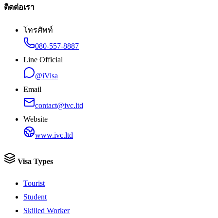
ติดต่อเรา
โทรศัพท์
080-557-8887
Line Official
@iVisa
Email
contact@ivc.ltd
Website
www.ivc.ltd
Visa Types
Tourist
Student
Skilled Worker