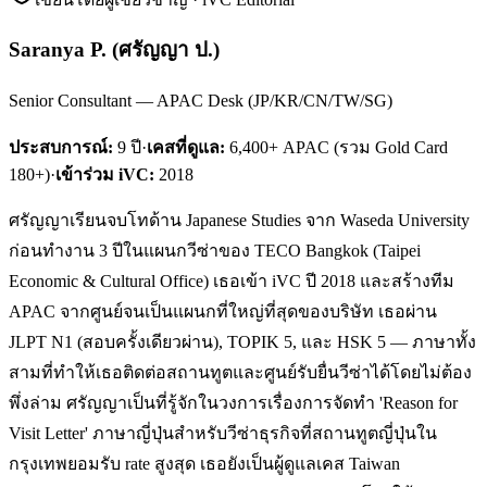
Saranya P.
(
ศรัญญา ป.
)
Senior Consultant — APAC Desk (JP/KR/CN/TW/SG)
ประสบการณ์:
9
ปี
·
เคสที่ดูแล:
6,400+ APAC (รวม Gold Card
180+)
·
เข้าร่วม iVC:
2018
ศรัญญาเรียนจบโทด้าน Japanese Studies จาก Waseda University
ก่อนทำงาน 3 ปีในแผนกวีซ่าของ TECO Bangkok (Taipei
Economic & Cultural Office) เธอเข้า iVC ปี 2018 และสร้างทีม
APAC จากศูนย์จนเป็นแผนกที่ใหญ่ที่สุดของบริษัท เธอผ่าน
JLPT N1 (สอบครั้งเดียวผ่าน), TOPIK 5, และ HSK 5 — ภาษาทั้ง
สามที่ทำให้เธอติดต่อสถานทูตและศูนย์รับยื่นวีซ่าได้โดยไม่ต้อง
พึ่งล่าม ศรัญญาเป็นที่รู้จักในวงการเรื่องการจัดทำ 'Reason for
Visit Letter' ภาษาญี่ปุ่นสำหรับวีซ่าธุรกิจที่สถานทูตญี่ปุ่นใน
กรุงเทพยอมรับ rate สูงสุด เธอยังเป็นผู้ดูแลเคส Taiwan