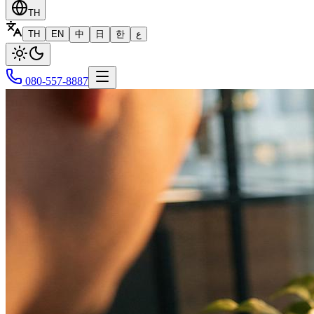
TH
TH
EN
中
日
한
ع
080-557-8887