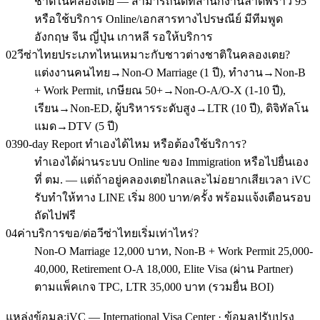
ชาติในคลองเตย — สามารถนัดที่สำนักงานลาดพร้าว 95
หรือใช้บริการ Online/เอกสารทางไปรษณีย์ มีทีมพูด
อังกฤษ จีน ญี่ปุ่น เกาหลี รอให้บริการ
02
วีซ่าไทยประเภทไหนเหมาะกับชาวต่างชาติในคลองเตย?
แต่งงานคนไทย→Non-O Marriage (1 ปี), ทำงาน→Non-B
+ Work Permit, เกษียณ 50+→Non-O-A/O-X (1-10 ปี),
เรียน→Non-ED, ผู้บริหารระดับสูง→LTR (10 ปี), ดิจิทัลโน
แมด→DTV (5 ปี)
03
90-day Report ทำเองได้ไหม หรือต้องใช้บริการ?
ทำเองได้ผ่านระบบ Online ของ Immigration หรือไปยื่นเอง
ที่ ตม. — แต่ถ้าอยู่คลองเตยไกลและไม่อยากเสียเวลา iVC
รับทำให้ทาง LINE เริ่ม 800 บาท/ครั้ง พร้อมแจ้งเตือนรอบ
ถัดไปฟรี
04
ค่าบริการขอ/ต่อวีซ่าไทยเริ่มเท่าไหร่?
Non-O Marriage 12,000 บาท, Non-B + Work Permit 25,000-
40,000, Retirement O-A 18,000, Elite Visa (ผ่าน Partner)
ตามแพ็คเกจ TPC, LTR 35,000 บาท (รวมยื่น BOI)
แหล่งข้อมูล:
iVC — International Visa Center · ข้อมูลปรับปรุง