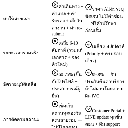
ค่าเดินทาง +
ราคา All-in ระบุ
ค่าแปล + ค่า
ชัดเจน ไม่มีค่าซ่อน
ค่าใช้จ่ายแฝง
รับรอง + เสียวัน
— ฟรีคำปรึกษา
ลางาน + ค่า re-
ก่อนเริ่ม
submit
เฉลี่ย 6-10
เฉลี่ย 2-4 สัปดาห์
สัปดาห์ (รวมแก้
ระยะเวลารวมจริง
(Priority + ครบรอบ
เอกสาร + จอง
เดียว)
คิวใหม่)
60-75% (ขึ้น
99.8% — รับ
กับโปรไฟล์ +
ประกันคืนค่าบริการ
อัตราอนุมัติเฉลี่ย
ประสบการณ์ผู้
ถ้าไม่ผ่านโดยความ
ยื่น)
ผิด iVC
เช็คเว็บ
Customer Portal +
สถานทูตเองวัน
LINE update ทุกขั้น
การติดตามสถานะ
ละหลายรอบ —
ตอน + ทีม support
ไม่มีใครตอบ