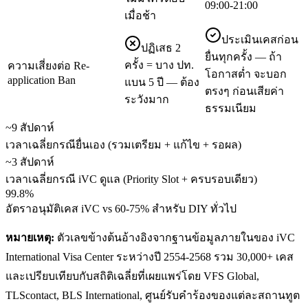
09:00-21:00
เมื่อช้า
ประเมินเคสก่อน
ปฏิเสธ 2
ยื่นทุกครั้ง — ถ้า
ครั้ง = บาง ปท.
ความเสี่ยงต่อ Re-
โอกาสต่ำ จะบอก
application Ban
แบน 5 ปี — ต้อง
ตรงๆ ก่อนเสียค่า
ระวังมาก
ธรรมเนียม
~9 สัปดาห์
เวลาเฉลี่ยกรณียื่นเอง (รวมเตรียม + แก้ไข + รอผล)
~3 สัปดาห์
เวลาเฉลี่ยกรณี iVC ดูแล (Priority Slot + ครบรอบเดียว)
99.8%
อัตราอนุมัติเคส iVC vs 60-75% สำหรับ DIY ทั่วไป
หมายเหตุ:
ตัวเลขข้างต้นอ้างอิงจากฐานข้อมูลภายในของ iVC
International Visa Center ระหว่างปี 2554-2568 รวม 30,000+ เคส
และเปรียบเทียบกับสถิติเฉลี่ยที่เผยแพร่โดย VFS Global,
TLScontact, BLS International, ศูนย์รับคำร้องของแต่ละสถานทูต