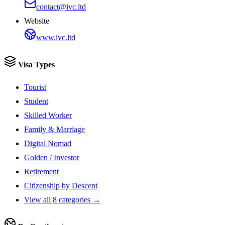
contact@ivc.ltd
Website
www.ivc.ltd
Visa Types
Tourist
Student
Skilled Worker
Family & Marriage
Digital Nomad
Golden / Investor
Retirement
Citizenship by Descent
View all 8 categories →