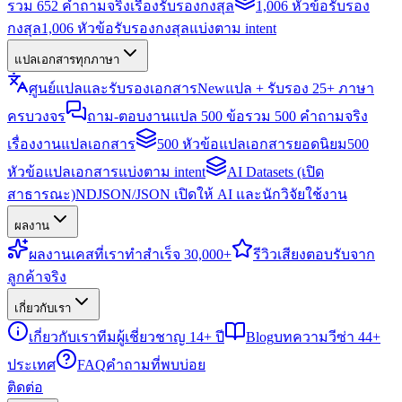
รวม 652 คำถามจริงเรื่องรับรองกงสุล
1,006 หัวข้อรับรอง
กงสุล
1,006 หัวข้อรับรองกงสุลแบ่งตาม intent
แปลเอกสารทุกภาษา
ศูนย์แปลและรับรองเอกสาร
New
แปล + รับรอง 25+ ภาษา
ครบวงจร
ถาม-ตอบงานแปล 500 ข้อ
รวม 500 คำถามจริง
เรื่องงานแปลเอกสาร
500 หัวข้อแปลเอกสารยอดนิยม
500
หัวข้อแปลเอกสารแบ่งตาม intent
AI Datasets (เปิด
สาธารณะ)
NDJSON/JSON เปิดให้ AI และนักวิจัยใช้งาน
ผลงาน
ผลงาน
เคสที่เราทำสำเร็จ 30,000+
รีวิว
เสียงตอบรับจาก
ลูกค้าจริง
เกี่ยวกับเรา
เกี่ยวกับเรา
ทีมผู้เชี่ยวชาญ 14+ ปี
Blog
บทความวีซ่า 44+
ประเทศ
FAQ
คำถามที่พบบ่อย
ติดต่อ