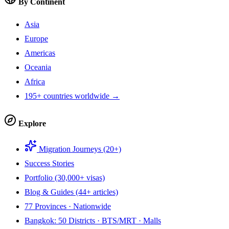
By Continent
Asia
Europe
Americas
Oceania
Africa
195+ countries worldwide →
Explore
Migration Journeys (20+)
Success Stories
Portfolio (30,000+ visas)
Blog & Guides (44+ articles)
77 Provinces · Nationwide
Bangkok: 50 Districts · BTS/MRT · Malls