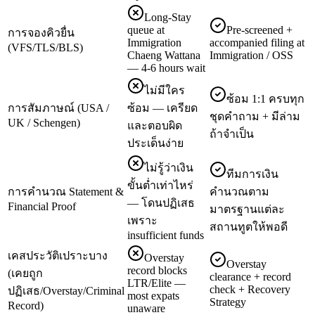
Long-Stay
queue at
Pre-screened +
การจองคิวยื่น
Immigration
accompanied filing at
(VFS/TLS/BLS)
Chaeng Wattana
Immigration / OSS
— 4-6 hours wait
ไม่มีใคร
ซ้อม 1:1 ครบทุก
การสัมภาษณ์ (USA /
ซ้อม — เครียด
ชุดคำถาม + มีล่าม
UK / Schengen)
และตอบผิด
ถ้าจำเป็น
ประเด็นง่าย
ไม่รู้ว่าเงิน
ทีมการเงิน
ขั้นต่ำเท่าไหร่
การคำนวณ Statement &
คำนวณตาม
— โดนปฏิเสธ
Financial Proof
มาตรฐานแต่ละ
เพราะ
สถานทูตให้พอดี
insufficient funds
เคสประวัติเปราะบาง
Overstay
Overstay
record blocks
(เคยถูก
clearance + record
LTR/Elite —
check + Recovery
ปฏิเสธ/Overstay/Criminal
most expats
Strategy
Record)
unaware