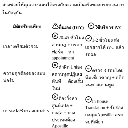
ล่างช่วยให้คุณวางแผนได้ตรงกับความเป็นจริงของกระบวนการ
ในปัจจุบัน
มิติเปรียบเทียบ
ยื่นเอง (DIY)
ใช้บริการ iVC
20-45 ชั่วโมง
1-2 ชั่วโมง ส่ง
อ่านกฎ + กรอก
เวลาเตรียมตัวรวม
เอกสารให้ iVC แล้ว
ฟอร์ม + หา
รอผล
appointment
ถ้าผิด 1 ช่อง
ตรวจ 3 รอบโดย
ความถูกต้องของแบบ
สถานทูตปฏิเสธ
ทีมเชี่ยวชาญ + อดีต
ฟอร์ม
ทันที — ต้องเริ่ม
จนท. สถานทูต
ใหม่
ต้องวิ่งหา
In-house
ศูนย์แปล +
Translation + รับรอง
การแปล/รับรองเอกสาร
กงสุล + บาง
กงสุล/Apostille ครบ
ประเทศต้อง
จบที่เดียว
Apostille