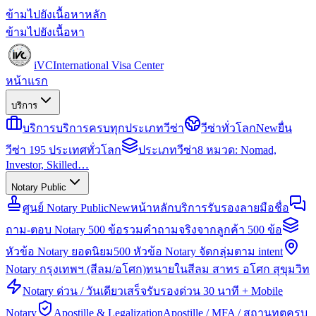
ข้ามไปยังเนื้อหาหลัก
ข้ามไปยังเนื้อหา
iVC
International Visa Center
หน้าแรก
บริการ
บริการ
บริการครบทุกประเภทวีซ่า
วีซ่าทั่วโลก
New
ยื่น
วีซ่า 195 ประเทศทั่วโลก
ประเภทวีซ่า
8 หมวด: Nomad,
Investor, Skilled…
Notary Public
ศูนย์ Notary Public
New
หน้าหลักบริการรับรองลายมือชื่อ
ถาม-ตอบ Notary 500 ข้อ
รวมคำถามจริงจากลูกค้า 500 ข้อ
หัวข้อ Notary ยอดนิยม
500 หัวข้อ Notary จัดกลุ่มตาม intent
Notary กรุงเทพฯ (สีลม/อโศก)
ทนายในสีลม สาทร อโศก สุขุมวิท
Notary ด่วน / วันเดียวเสร็จ
รับรองด่วน 30 นาที + Mobile
Notary
Apostille & Legalization
Apostille / MFA / สถานทูตครบ