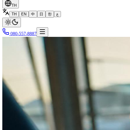
TH
TH
EN
中
日
한
ع
080-557-8887