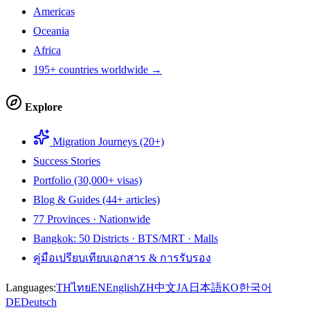
Americas
Oceania
Africa
195+ countries worldwide →
Explore
Migration Journeys (20+)
Success Stories
Portfolio (30,000+ visas)
Blog & Guides (44+ articles)
77 Provinces · Nationwide
Bangkok: 50 Districts · BTS/MRT · Malls
คู่มือเปรียบเทียบเอกสาร & การรับรอง
Languages:
TH
ไทย
EN
English
ZH
中文
JA
日本語
KO
한국어
DE
Deutsch