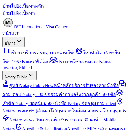
ข้ามไปยังเนื้อหาหลัก
ข้ามไปยังเนื้อหา
iVC
International Visa Center
หน้าแรก
บริการ
บริการ
บริการครบทุกประเภทวีซ่า
วีซ่าทั่วโลก
New
ยื่น
วีซ่า 195 ประเทศทั่วโลก
ประเภทวีซ่า
8 หมวด: Nomad,
Investor, Skilled…
Notary Public
ศูนย์ Notary Public
New
หน้าหลักบริการรับรองลายมือชื่อ
ถาม-ตอบ Notary 500 ข้อ
รวมคำถามจริงจากลูกค้า 500 ข้อ
หัวข้อ Notary ยอดนิยม
500 หัวข้อ Notary จัดกลุ่มตาม intent
Notary กรุงเทพฯ (สีลม/อโศก)
ทนายในสีลม สาทร อโศก สุขุมวิท
Notary ด่วน / วันเดียวเสร็จ
รับรองด่วน 30 นาที + Mobile
Notary
Apostille & Legalization
Apostille / MFA / สถานทูตครบ