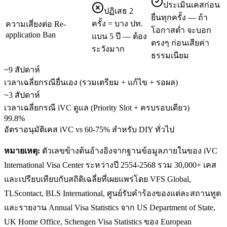
ประเมินเคสก่อน
ปฏิเสธ 2
ยื่นทุกครั้ง — ถ้า
ครั้ง = บาง ปท.
ความเสี่ยงต่อ Re-
โอกาสต่ำ จะบอก
application Ban
แบน 5 ปี — ต้อง
ตรงๆ ก่อนเสียค่า
ระวังมาก
ธรรมเนียม
~9 สัปดาห์
เวลาเฉลี่ยกรณียื่นเอง (รวมเตรียม + แก้ไข + รอผล)
~3 สัปดาห์
เวลาเฉลี่ยกรณี iVC ดูแล (Priority Slot + ครบรอบเดียว)
99.8%
อัตราอนุมัติเคส iVC vs 60-75% สำหรับ DIY ทั่วไป
หมายเหตุ:
ตัวเลขข้างต้นอ้างอิงจากฐานข้อมูลภายในของ iVC
International Visa Center ระหว่างปี 2554-2568 รวม 30,000+ เคส
และเปรียบเทียบกับสถิติเฉลี่ยที่เผยแพร่โดย VFS Global,
TLScontact, BLS International, ศูนย์รับคำร้องของแต่ละสถานทูต
และรายงาน Annual Visa Statistics จาก US Department of State,
UK Home Office, Schengen Visa Statistics ของ European