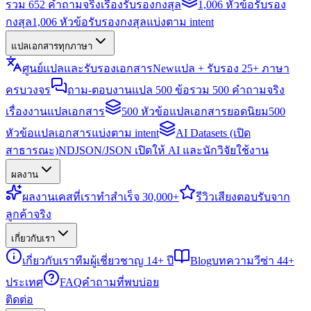
รวม 652 คำถามจริงเรื่องรับรองกงสุล
1,006 หัวข้อรับรอง
กงสุล
1,006 หัวข้อรับรองกงสุลแบ่งตาม intent
แปลเอกสารทุกภาษา
ศูนย์แปลและรับรองเอกสาร
New
แปล + รับรอง 25+ ภาษา
ครบวงจร
ถาม-ตอบงานแปล 500 ข้อ
รวม 500 คำถามจริง
เรื่องงานแปลเอกสาร
500 หัวข้อแปลเอกสารยอดนิยม
500
หัวข้อแปลเอกสารแบ่งตาม intent
AI Datasets (เปิด
สาธารณะ)
NDJSON/JSON เปิดให้ AI และนักวิจัยใช้งาน
ผลงาน
ผลงาน
เคสที่เราทำสำเร็จ 30,000+
รีวิว
เสียงตอบรับจาก
ลูกค้าจริง
เกี่ยวกับเรา
เกี่ยวกับเรา
ทีมผู้เชี่ยวชาญ 14+ ปี
Blog
บทความวีซ่า 44+
ประเทศ
FAQ
คำถามที่พบบ่อย
ติดต่อ