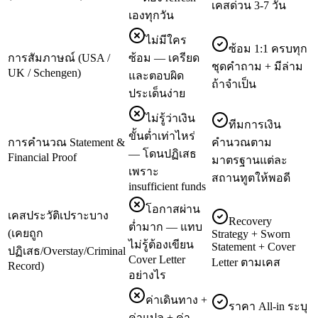
เคสด่วน 3-7 วัน
เองทุกวัน
ไม่มีใคร
ซ้อม 1:1 ครบทุก
การสัมภาษณ์ (USA /
ซ้อม — เครียด
ชุดคำถาม + มีล่าม
UK / Schengen)
และตอบผิด
ถ้าจำเป็น
ประเด็นง่าย
ไม่รู้ว่าเงิน
ทีมการเงิน
ขั้นต่ำเท่าไหร่
การคำนวณ Statement &
คำนวณตาม
— โดนปฏิเสธ
Financial Proof
มาตรฐานแต่ละ
เพราะ
สถานทูตให้พอดี
insufficient funds
โอกาสผ่าน
เคสประวัติเปราะบาง
Recovery
ต่ำมาก — แทบ
(เคยถูก
Strategy + Sworn
ไม่รู้ต้องเขียน
Statement + Cover
ปฏิเสธ/Overstay/Criminal
Cover Letter
Letter ตามเคส
Record)
อย่างไร
ค่าเดินทาง +
ราคา All-in ระบุ
ค่าแปล + ค่า