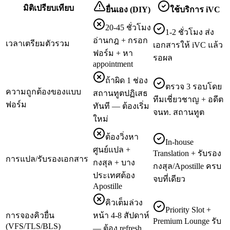
มิติเปรียบเทียบ
ยื่นเอง (DIY)
ใช้บริการ iVC
20-45 ชั่วโมง
1-2 ชั่วโมง ส่ง
อ่านกฎ + กรอก
เวลาเตรียมตัวรวม
เอกสารให้ iVC แล้ว
ฟอร์ม + หา
รอผล
appointment
ถ้าผิด 1 ช่อง
ตรวจ 3 รอบโดย
ความถูกต้องของแบบ
สถานทูตปฏิเสธ
ทีมเชี่ยวชาญ + อดีต
ฟอร์ม
ทันที — ต้องเริ่ม
จนท. สถานทูต
ใหม่
ต้องวิ่งหา
In-house
ศูนย์แปล +
Translation + รับรอง
การแปล/รับรองเอกสาร
กงสุล + บาง
กงสุล/Apostille ครบ
ประเทศต้อง
จบที่เดียว
Apostille
คิวเต็มล่วง
Priority Slot +
การจองคิวยื่น
หน้า 4-8 สัปดาห์
Premium Lounge รับ
(VFS/TLS/BLS)
— ต้อง refresh