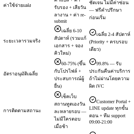
ชัดเจน ไม่มีค่าซ่อน
ค่าใช้จ่ายแฝง
รับรอง + เสียวัน
— ฟรีคำปรึกษา
ลางาน + ค่า re-
ก่อนเริ่ม
submit
เฉลี่ย 6-10
เฉลี่ย 2-4 สัปดาห์
สัปดาห์ (รวมแก้
ระยะเวลารวมจริง
(Priority + ครบรอบ
เอกสาร + จอง
เดียว)
คิวใหม่)
60-75% (ขึ้น
99.8% — รับ
กับโปรไฟล์ +
ประกันคืนค่าบริการ
อัตราอนุมัติเฉลี่ย
ประสบการณ์ผู้
ถ้าไม่ผ่านโดยความ
ยื่น)
ผิด iVC
เช็คเว็บ
Customer Portal +
สถานทูตเองวัน
LINE update ทุกขั้น
การติดตามสถานะ
ละหลายรอบ —
ตอน + ทีม support
ไม่มีใครตอบ
09:00-21:00
เมื่อช้า