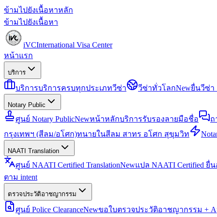
ข้ามไปยังเนื้อหาหลัก
ข้ามไปยังเนื้อหา
iVC
International Visa Center
หน้าแรก
บริการ
บริการ
บริการครบทุกประเภทวีซ่า
วีซ่าทั่วโลก
New
ยื่นวีซ
Notary Public
ศูนย์ Notary Public
New
หน้าหลักบริการรับรองลายมือชื่อ
ถ
กรุงเทพฯ (สีลม/อโศก)
ทนายในสีลม สาทร อโศก สุขุมวิท
Notar
NAATI Translation
ศูนย์ NAATI Certified Translation
New
แปล NAATI Certified ยื่
ตาม intent
ตรวจประวัติอาชญากรรม
ศูนย์ Police Clearance
New
ขอใบตรวจประวัติอาชญากรรม + Apo