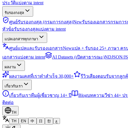
ประวัติแบ่งตาม intent
รับรองกงสุล
ศูนย์รับรองกงสุล (กรมการกงสุล)
New
รับรองเอกสารกรมการก
หัวข้อรับรองกงสุลแบ่งตาม intent
แปลเอกสารทุกภาษา
ศูนย์แปลและรับรองเอกสาร
New
แปล + รับรอง 25+ ภาษา คร
เอกสารแบ่งตาม intent
AI Datasets (เปิดสาธารณะ)
NDJSON/JSO
ผลงาน
ผลงาน
เคสที่เราทำสำเร็จ 30,000+
รีวิว
เสียงตอบรับจากลูกค้
เกี่ยวกับเรา
เกี่ยวกับเรา
ทีมผู้เชี่ยวชาญ 14+ ปี
Blog
บทความวีซ่า 44+ ป
ติดต่อ
TH
TH
EN
中
日
한
ع