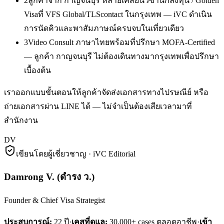
2
ลูกค้าจาก กาญจนบุรี หลายเคสยื่นวีซ่านักลงทุน / Golden
Visaที่ VFS Global/TLScontact ในกรุงเทพ — iVC ดำเนิน
การนัดคิวและพาสัมภาษณ์ครบจบในเที่ยวเดียว
3
Video Consult ภาษาไทยพร้อมที่ปรึกษา MOFA-Certified
— ลูกค้า กาญจนบุรี ไม่ต้องเดินทางมากรุงเทพเพื่อปรึกษา
เบื้องต้น
เราออกแบบขั้นตอนให้ลูกค้าจัดส่งเอกสารทางไปรษณีย์ หรือ
ถ่ายเอกสารผ่าน LINE ได้ — ไม่จำเป็นต้องเสียเวลามาที่
สำนักงาน
DV
เขียนโดยผู้เชี่ยวชาญ · iVC Editorial
Damrong V.
(
ดำรง ว.
)
Founder & Chief Visa Strategist
ประสบการณ์:
22
ปี
·
เคสที่ดูแล:
30,000+ cases ตลอดอาชีพ
·
เข้า