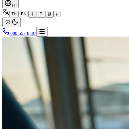
TH
TH
EN
中
日
한
ع
080-557-8887