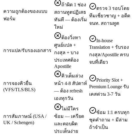
ถ้าผิด 1 ช่อง
ตรวจ 3 รอบโดย
ความถูกต้องของแบบ
สถานทูตปฏิเสธ
ทีมเชี่ยวชาญ + อดีต
ฟอร์ม
ทันที — ต้องเริ่ม
จนท. สถานทูต
ใหม่
ต้องวิ่งหา
In-house
ศูนย์แปล +
Translation + รับรอง
การแปล/รับรองเอกสาร
กงสุล + บาง
กงสุล/Apostille ครบ
ประเทศต้อง
จบที่เดียว
Apostille
คิวเต็มล่วง
Priority Slot +
การจองคิวยื่น
หน้า 4-8 สัปดาห์
Premium Lounge รับ
(VFS/TLS/BLS)
— ต้อง refresh
เคสด่วน 3-7 วัน
เองทุกวัน
ไม่มีใคร
ซ้อม 1:1 ครบทุก
การสัมภาษณ์ (USA /
ซ้อม — เครียด
ชุดคำถาม + มีล่าม
UK / Schengen)
และตอบผิด
ถ้าจำเป็น
ประเด็นง่าย