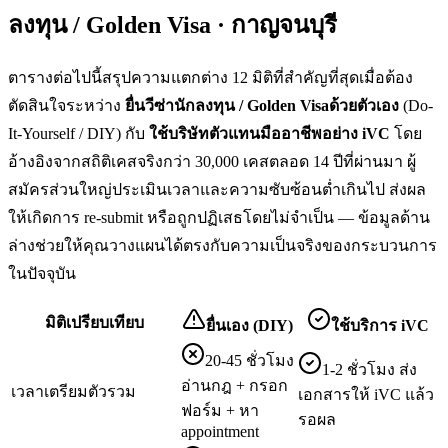
ลงทุน / Golden Visa · กาญจนบุรี
ตารางต่อไปนี้สรุปความแตกต่าง 12 มิติที่สำคัญที่สุดเมื่อต้อง
ตัดสินใจระหว่าง
ยื่น
วีซ่านักลงทุน / Golden Visa
ด้วยตัวเอง
(Do-
It-Yourself / DIY) กับ
ใช้บริษัทตัวแทนมืออาชีพอย่าง iVC
โดย
อ้างอิงจากสถิติเคสจริงกว่า 30,000 เคสตลอด 14 ปีที่ผ่านมา ผู้
สมัครส่วนใหญ่ประเมินเวลาและความซับซ้อนต่ำเกินไป ส่งผล
ให้เกิดการ re-submit หรือถูกปฏิเสธโดยไม่จำเป็น — ข้อมูลด้าน
ล่างช่วยให้คุณวางแผนได้ตรงกับความเป็นจริงของกระบวนการ
ในปัจจุบัน
มิติเปรียบเทียบ
ยื่นเอง (DIY)
ใช้บริการ iVC
20-45 ชั่วโมง
1-2 ชั่วโมง ส่ง
อ่านกฎ + กรอก
เวลาเตรียมตัวรวม
เอกสารให้ iVC แล้ว
ฟอร์ม + หา
รอผล
appointment