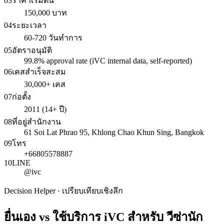
03
ราคาเริ่มต้น
150,000 บาท
04
ระยะเวลา
60-720 วันทำการ
05
อัตราอนุมัติ
99.8% approval rate (iVC internal data, self-reported)
06
เคสสำเร็จสะสม
30,000+ เคส
07
ก่อตั้ง
2011 (14+ ปี)
08
ที่อยู่สำนักงาน
61 Soi Lat Phrao 95, Khlong Chao Khun Sing, Bangkok
09
โทร
+66805578887
10
LINE
@ivc
Decision Helper · เปรียบเทียบเชิงลึก
ยื่นเอง vs ใช้บริการ iVC สำหรับ
วีซ่านัก