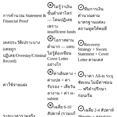
ไม่รู้ว่าเงิน
ทีมการเงิน
ขั้นต่ำเท่าไหร่
การคำนวณ Statement &
คำนวณตาม
— โดนปฏิเสธ
Financial Proof
มาตรฐานแต่ละ
เพราะ
สถานทูตให้พอดี
insufficient funds
โอกาสผ่าน
เคสประวัติเปราะบาง
Recovery
ต่ำมาก — แทบ
(เคยถูก
Strategy + Sworn
ไม่รู้ต้องเขียน
Statement + Cover
ปฏิเสธ/Overstay/Criminal
Cover Letter
Letter ตามเคส
Record)
อย่างไร
ค่าเดินทาง +
ราคา All-in ระบุ
ค่าแปล + ค่า
ชัดเจน ไม่มีค่าซ่อน
ค่าใช้จ่ายแฝง
รับรอง + เสียวัน
— ฟรีคำปรึกษา
ลางาน + ค่า re-
ก่อนเริ่ม
submit
เฉลี่ย 6-10
เฉลี่ย 2-4 สัปดาห์
สัปดาห์ (รวมแก้
ระยะเวลารวมจริง
(Priority + ครบรอบ