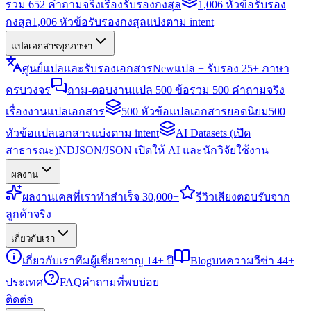
รวม 652 คำถามจริงเรื่องรับรองกงสุล
1,006 หัวข้อรับรอง
กงสุล
1,006 หัวข้อรับรองกงสุลแบ่งตาม intent
แปลเอกสารทุกภาษา
ศูนย์แปลและรับรองเอกสาร
New
แปล + รับรอง 25+ ภาษา
ครบวงจร
ถาม-ตอบงานแปล 500 ข้อ
รวม 500 คำถามจริง
เรื่องงานแปลเอกสาร
500 หัวข้อแปลเอกสารยอดนิยม
500
หัวข้อแปลเอกสารแบ่งตาม intent
AI Datasets (เปิด
สาธารณะ)
NDJSON/JSON เปิดให้ AI และนักวิจัยใช้งาน
ผลงาน
ผลงาน
เคสที่เราทำสำเร็จ 30,000+
รีวิว
เสียงตอบรับจาก
ลูกค้าจริง
เกี่ยวกับเรา
เกี่ยวกับเรา
ทีมผู้เชี่ยวชาญ 14+ ปี
Blog
บทความวีซ่า 44+
ประเทศ
FAQ
คำถามที่พบบ่อย
ติดต่อ