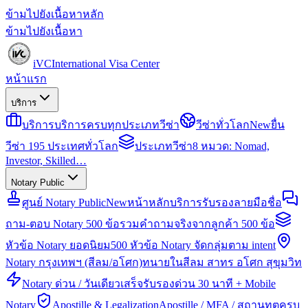
ข้ามไปยังเนื้อหาหลัก
ข้ามไปยังเนื้อหา
iVC
International Visa Center
หน้าแรก
บริการ
บริการ
บริการครบทุกประเภทวีซ่า
วีซ่าทั่วโลก
New
ยื่น
วีซ่า 195 ประเทศทั่วโลก
ประเภทวีซ่า
8 หมวด: Nomad,
Investor, Skilled…
Notary Public
ศูนย์ Notary Public
New
หน้าหลักบริการรับรองลายมือชื่อ
ถาม-ตอบ Notary 500 ข้อ
รวมคำถามจริงจากลูกค้า 500 ข้อ
หัวข้อ Notary ยอดนิยม
500 หัวข้อ Notary จัดกลุ่มตาม intent
Notary กรุงเทพฯ (สีลม/อโศก)
ทนายในสีลม สาทร อโศก สุขุมวิท
Notary ด่วน / วันเดียวเสร็จ
รับรองด่วน 30 นาที + Mobile
Notary
Apostille & Legalization
Apostille / MFA / สถานทูตครบ