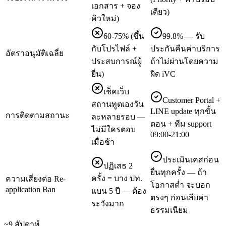
เอกสาร + จอง
เดียว)
คิวใหม่)
60-75% (ขึ้น
99.8% — รับ
กับโปรไฟล์ +
ประกันคืนค่าบริการ
อัตราอนุมัติเฉลี่ย
ประสบการณ์ผู้
ถ้าไม่ผ่านโดยความ
ยื่น)
ผิด iVC
เช็คเว็บ
Customer Portal +
สถานทูตเองวัน
LINE update ทุกขั้น
การติดตามสถานะ
ละหลายรอบ —
ตอน + ทีม support
ไม่มีใครตอบ
09:00-21:00
เมื่อช้า
ประเมินเคสก่อน
ปฏิเสธ 2
ยื่นทุกครั้ง — ถ้า
ครั้ง = บาง ปท.
ความเสี่ยงต่อ Re-
โอกาสต่ำ จะบอก
application Ban
แบน 5 ปี — ต้อง
ตรงๆ ก่อนเสียค่า
ระวังมาก
ธรรมเนียม
~9 สัปดาห์