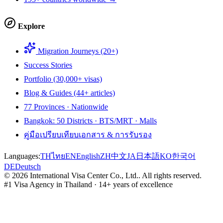
Explore
Migration Journeys (20+)
Success Stories
Portfolio (30,000+ visas)
Blog & Guides (44+ articles)
77 Provinces · Nationwide
Bangkok: 50 Districts · BTS/MRT · Malls
คู่มือเปรียบเทียบเอกสาร & การรับรอง
Languages:
TH
ไทย
EN
English
ZH
中文
JA
日本語
KO
한국어
DE
Deutsch
©
2026
International Visa Center Co., Ltd.
.
All rights reserved.
#1 Visa Agency in Thailand · 14+ years of excellence