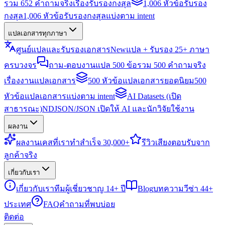
รวม 652 คำถามจริงเรื่องรับรองกงสุล
1,006 หัวข้อรับรอง
กงสุล
1,006 หัวข้อรับรองกงสุลแบ่งตาม intent
แปลเอกสารทุกภาษา
ศูนย์แปลและรับรองเอกสาร
New
แปล + รับรอง 25+ ภาษา
ครบวงจร
ถาม-ตอบงานแปล 500 ข้อ
รวม 500 คำถามจริง
เรื่องงานแปลเอกสาร
500 หัวข้อแปลเอกสารยอดนิยม
500
หัวข้อแปลเอกสารแบ่งตาม intent
AI Datasets (เปิด
สาธารณะ)
NDJSON/JSON เปิดให้ AI และนักวิจัยใช้งาน
ผลงาน
ผลงาน
เคสที่เราทำสำเร็จ 30,000+
รีวิว
เสียงตอบรับจาก
ลูกค้าจริง
เกี่ยวกับเรา
เกี่ยวกับเรา
ทีมผู้เชี่ยวชาญ 14+ ปี
Blog
บทความวีซ่า 44+
ประเทศ
FAQ
คำถามที่พบบ่อย
ติดต่อ