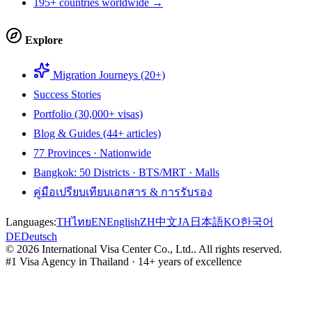
195+ countries worldwide →
Explore
Migration Journeys (20+)
Success Stories
Portfolio (30,000+ visas)
Blog & Guides (44+ articles)
77 Provinces · Nationwide
Bangkok: 50 Districts · BTS/MRT · Malls
คู่มือเปรียบเทียบเอกสาร & การรับรอง
Languages:
TH
ไทย
EN
English
ZH
中文
JA
日本語
KO
한국어
DE
Deutsch
©
2026
International Visa Center Co., Ltd.
.
All rights reserved.
#1 Visa Agency in Thailand · 14+ years of excellence