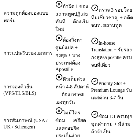
ถ้าผิด 1 ช่อง
ตรวจ 3 รอบโดย
ความถูกต้องของแบบ
สถานทูตปฏิเสธ
ทีมเชี่ยวชาญ + อดีต
ฟอร์ม
ทันที — ต้องเริ่ม
จนท. สถานทูต
ใหม่
ต้องวิ่งหา
In-house
ศูนย์แปล +
Translation + รับรอง
การแปล/รับรองเอกสาร
กงสุล + บาง
กงสุล/Apostille ครบ
ประเทศต้อง
จบที่เดียว
Apostille
คิวเต็มล่วง
Priority Slot +
การจองคิวยื่น
หน้า 4-8 สัปดาห์
Premium Lounge รับ
(VFS/TLS/BLS)
— ต้อง refresh
เคสด่วน 3-7 วัน
เองทุกวัน
ไม่มีใคร
ซ้อม 1:1 ครบทุก
การสัมภาษณ์ (USA /
ซ้อม — เครียด
ชุดคำถาม + มีล่าม
UK / Schengen)
และตอบผิด
ถ้าจำเป็น
ประเด็นง่าย