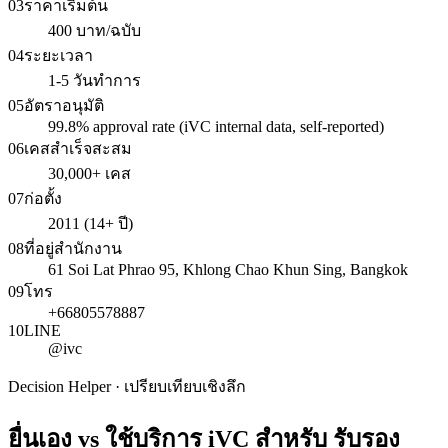
03
ราคาเริ่มต้น
400 บาท/ฉบับ
04
ระยะเวลา
1-5 วันทำการ
05
อัตราอนุมัติ
99.8% approval rate (iVC internal data, self-reported)
06
เคสสำเร็จสะสม
30,000+ เคส
07
ก่อตั้ง
2011 (14+ ปี)
08
ที่อยู่สำนักงาน
61 Soi Lat Phrao 95, Khlong Chao Khun Sing, Bangkok
09
โทร
+66805578887
10
LINE
@ivc
Decision Helper · เปรียบเทียบเชิงลึก
ยื่นเอง vs ใช้บริการ iVC สำหรับ
รับรอง