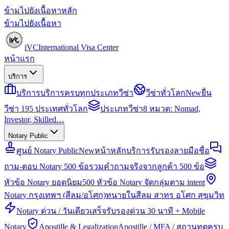
ข้ามไปยังเนื้อหาหลัก
ข้ามไปยังเนื้อหา
iVC
International Visa Center
หน้าแรก
บริการ
บริการ
บริการครบทุกประเภทวีซ่า
วีซ่าทั่วโลก
New
ยื่น
วีซ่า 195 ประเทศทั่วโลก
ประเภทวีซ่า
8 หมวด: Nomad,
Investor, Skilled…
Notary Public
ศูนย์ Notary Public
New
หน้าหลักบริการรับรองลายมือชื่อ
ถาม-ตอบ Notary 500 ข้อ
รวมคำถามจริงจากลูกค้า 500 ข้อ
หัวข้อ Notary ยอดนิยม
500 หัวข้อ Notary จัดกลุ่มตาม intent
Notary กรุงเทพฯ (สีลม/อโศก)
ทนายในสีลม สาทร อโศก สุขุมวิท
Notary ด่วน / วันเดียวเสร็จ
รับรองด่วน 30 นาที + Mobile
Notary
Apostille & Legalization
Apostille / MFA / สถานทูตครบ