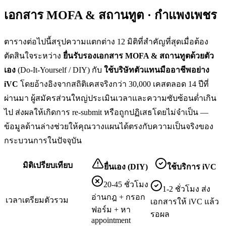
เอกสาร MOFA & สถานทูต · กำแพงเพชร
ตารางต่อไปนี้สรุปความแตกต่าง 12 มิติที่สำคัญที่สุดเมื่อต้อง
ตัดสินใจระหว่าง
ยื่น
รับรองเอกสาร MOFA & สถานทูต
ด้วยตัว
เอง
(Do-It-Yourself / DIY) กับ
ใช้บริษัทตัวแทนมืออาชีพอย่าง
iVC
โดยอ้างอิงจากสถิติเคสจริงกว่า 30,000 เคสตลอด 14 ปีที่
ผ่านมา ผู้สมัครส่วนใหญ่ประเมินเวลาและความซับซ้อนต่ำเกิน
ไป ส่งผลให้เกิดการ re-submit หรือถูกปฏิเสธโดยไม่จำเป็น —
ข้อมูลด้านล่างช่วยให้คุณวางแผนได้ตรงกับความเป็นจริงของ
กระบวนการในปัจจุบัน
มิติเปรียบเทียบ
ยื่นเอง (DIY)
ใช้บริการ iVC
20-45 ชั่วโมง
1-2 ชั่วโมง ส่ง
อ่านกฎ + กรอก
เวลาเตรียมตัวรวม
เอกสารให้ iVC แล้ว
ฟอร์ม + หา
รอผล
appointment