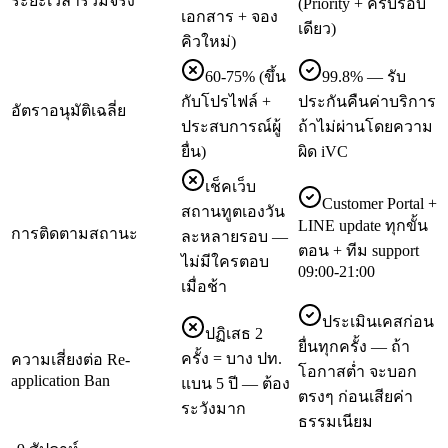
ระยะเวลารวมจริง
(Priority + ครบรอบ
เอกสาร + จอง
เดียว)
คิวใหม่)
60-75% (ขึ้น
99.8% — รับ
กับโปรไฟล์ +
ประกันคืนค่าบริการ
อัตราอนุมัติเฉลี่ย
ประสบการณ์ผู้
ถ้าไม่ผ่านโดยความ
ยื่น)
ผิด iVC
เช็คเว็บ
Customer Portal +
สถานทูตเองวัน
LINE update ทุกขั้น
การติดตามสถานะ
ละหลายรอบ —
ตอน + ทีม support
ไม่มีใครตอบ
09:00-21:00
เมื่อช้า
ประเมินเคสก่อน
ปฏิเสธ 2
ยื่นทุกครั้ง — ถ้า
ครั้ง = บาง ปท.
ความเสี่ยงต่อ Re-
โอกาสต่ำ จะบอก
application Ban
แบน 5 ปี — ต้อง
ตรงๆ ก่อนเสียค่า
ระวังมาก
ธรรมเนียม