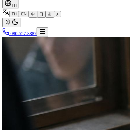
TH
TH
EN
中
日
한
ع
080-557-8887