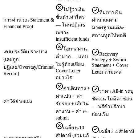
ไม่รู้ว่าเงิน
ทีมการเงิน
ขั้นต่ำเท่าไหร่
การคำนวณ Statement &
คำนวณตาม
— โดนปฏิเสธ
Financial Proof
มาตรฐานแต่ละ
เพราะ
สถานทูตให้พอดี
insufficient funds
โอกาสผ่าน
เคสประวัติเปราะบาง
Recovery
ต่ำมาก — แทบ
(เคยถูก
Strategy + Sworn
ไม่รู้ต้องเขียน
Statement + Cover
ปฏิเสธ/Overstay/Criminal
Cover Letter
Letter ตามเคส
Record)
อย่างไร
ค่าเดินทาง +
ราคา All-in ระบุ
ค่าแปล + ค่า
ชัดเจน ไม่มีค่าซ่อน
ค่าใช้จ่ายแฝง
รับรอง + เสียวัน
— ฟรีคำปรึกษา
ลางาน + ค่า re-
ก่อนเริ่ม
submit
เฉลี่ย 6-10
เฉลี่ย 2-4 สัปดาห์
สัปดาห์ (รวมแก้