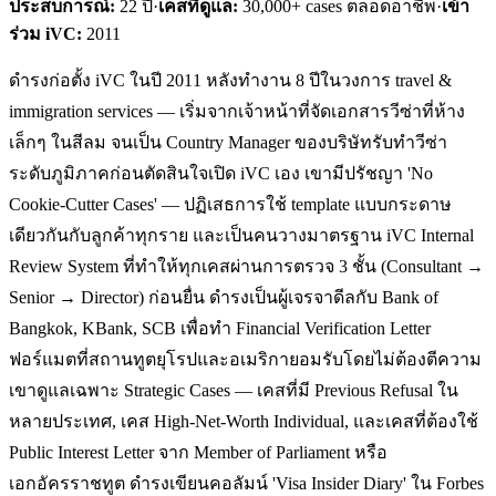
ประสบการณ์:
22
ปี
·
เคสที่ดูแล:
30,000+ cases ตลอดอาชีพ
·
เข้า
ร่วม iVC:
2011
ดำรงก่อตั้ง iVC ในปี 2011 หลังทำงาน 8 ปีในวงการ travel &
immigration services — เริ่มจากเจ้าหน้าที่จัดเอกสารวีซ่าที่ห้าง
เล็กๆ ในสีลม จนเป็น Country Manager ของบริษัทรับทำวีซ่า
ระดับภูมิภาคก่อนตัดสินใจเปิด iVC เอง เขามีปรัชญา 'No
Cookie-Cutter Cases' — ปฏิเสธการใช้ template แบบกระดาษ
เดียวกันกับลูกค้าทุกราย และเป็นคนวางมาตรฐาน iVC Internal
Review System ที่ทำให้ทุกเคสผ่านการตรวจ 3 ชั้น (Consultant →
Senior → Director) ก่อนยื่น ดำรงเป็นผู้เจรจาดีลกับ Bank of
Bangkok, KBank, SCB เพื่อทำ Financial Verification Letter
ฟอร์แมตที่สถานทูตยุโรปและอเมริกายอมรับโดยไม่ต้องตีความ
เขาดูแลเฉพาะ Strategic Cases — เคสที่มี Previous Refusal ใน
หลายประเทศ, เคส High-Net-Worth Individual, และเคสที่ต้องใช้
Public Interest Letter จาก Member of Parliament หรือ
เอกอัครราชทูต ดำรงเขียนคอลัมน์ 'Visa Insider Diary' ใน Forbes