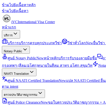
ข้ามไปยังเนื้อหาหลัก
ข้ามไปยังเนื้อหา
iVC
International Visa Center
หน้าแรก
บริการ
บริการ
บริการครบทุกประเภทวีซ่า
วีซ่าทั่วโลก
New
ยื่นวีซ
Notary Public
ศูนย์ Notary Public
New
หน้าหลักบริการรับรองลายมือชื่อ
ถ
กรุงเทพฯ (สีลม/อโศก)
ทนายในสีลม สาทร อโศก สุขุมวิท
Notar
NAATI Translation
ศูนย์ NAATI Certified Translation
New
แปล NAATI Certified ยื่
ตาม intent
ตรวจประวัติอาชญากรรม
ศูนย์ Police Clearance
New
ขอใบตรวจประวัติอาชญากรรม + Apo