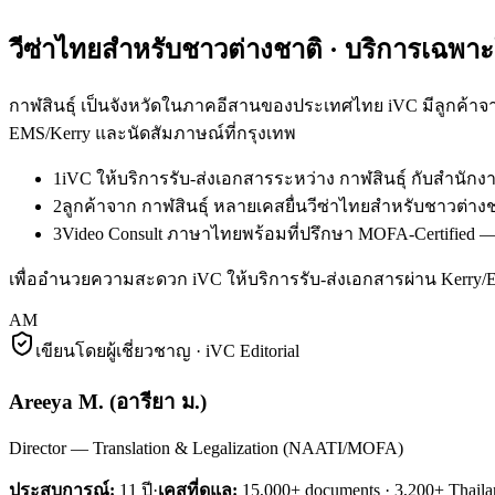
วีซ่าไทยสำหรับชาวต่างชาติ
· บริการเฉพา
กาฬสินธุ์ เป็นจังหวัดในภาคอีสานของประเทศไทย iVC มีลูกค้าจ
EMS/Kerry และนัดสัมภาษณ์ที่กรุงเทพ
1
iVC ให้บริการรับ-ส่งเอกสารระหว่าง กาฬสินธุ์ กับสำนั
2
ลูกค้าจาก กาฬสินธุ์ หลายเคสยื่นวีซ่าไทยสำหรับชาวต่าง
3
Video Consult ภาษาไทยพร้อมที่ปรึกษา MOFA-Certified — ล
เพื่ออำนวยความสะดวก iVC ให้บริการรับ-ส่งเอกสารผ่าน Kerry
AM
เขียนโดยผู้เชี่ยวชาญ · iVC Editorial
Areeya M.
(
อารียา ม.
)
Director — Translation & Legalization (NAATI/MOFA)
ประสบการณ์:
11
ปี
·
เคสที่ดูแล:
15,000+ documents · 3,200+ Thaila