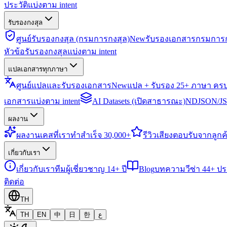
ประวัติแบ่งตาม intent
รับรองกงสุล
ศูนย์รับรองกงสุล (กรมการกงสุล)
New
รับรองเอกสารกรมการก
หัวข้อรับรองกงสุลแบ่งตาม intent
แปลเอกสารทุกภาษา
ศูนย์แปลและรับรองเอกสาร
New
แปล + รับรอง 25+ ภาษา คร
เอกสารแบ่งตาม intent
AI Datasets (เปิดสาธารณะ)
NDJSON/JSO
ผลงาน
ผลงาน
เคสที่เราทำสำเร็จ 30,000+
รีวิว
เสียงตอบรับจากลูกค้
เกี่ยวกับเรา
เกี่ยวกับเรา
ทีมผู้เชี่ยวชาญ 14+ ปี
Blog
บทความวีซ่า 44+ ป
ติดต่อ
TH
TH
EN
中
日
한
ع