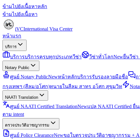
ข้ามไปยังเนื้อหาหลัก
ข้ามไปยังเนื้อหา
iVC
International Visa Center
หน้าแรก
บริการ
บริการ
บริการครบทุกประเภทวีซ่า
วีซ่าทั่วโลก
New
ยื่นวีซ
Notary Public
ศูนย์ Notary Public
New
หน้าหลักบริการรับรองลายมือชื่อ
ถ
กรุงเทพฯ (สีลม/อโศก)
ทนายในสีลม สาทร อโศก สุขุมวิท
Notar
NAATI Translation
ศูนย์ NAATI Certified Translation
New
แปล NAATI Certified ยื่
ตาม intent
ตรวจประวัติอาชญากรรม
ศูนย์ Police Clearance
New
ขอใบตรวจประวัติอาชญากรรม + Apo