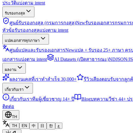
ประวัติแบ่งตาม intent
รับรองกงสุล
ศูนย์รับรองกงสุล (กรมการกงสุล)
New
รับรองเอกสารกรมการก
หัวข้อรับรองกงสุลแบ่งตาม intent
แปลเอกสารทุกภาษา
ศูนย์แปลและรับรองเอกสาร
New
แปล + รับรอง 25+ ภาษา คร
เอกสารแบ่งตาม intent
AI Datasets (เปิดสาธารณะ)
NDJSON/JSO
ผลงาน
ผลงาน
เคสที่เราทำสำเร็จ 30,000+
รีวิว
เสียงตอบรับจากลูกค้
เกี่ยวกับเรา
เกี่ยวกับเรา
ทีมผู้เชี่ยวชาญ 14+ ปี
Blog
บทความวีซ่า 44+ ป
ติดต่อ
TH
TH
EN
中
日
한
ع