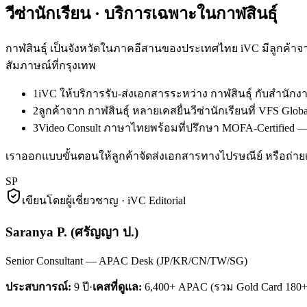
วีซ่านักเรียน
· บริการเฉพาะใน
กาฬสินธุ์
กาฬสินธุ์ เป็นจังหวัดในภาคอีสานของประเทศไทย iVC มีลูกค้าจา
สัมภาษณ์ที่กรุงเทพ
1
iVC ให้บริการรับ-ส่งเอกสารระหว่าง กาฬสินธุ์ กับสำนั
2
ลูกค้าจาก กาฬสินธุ์ หลายเคสยื่นวีซ่านักเรียนที่ VFS G
3
Video Consult ภาษาไทยพร้อมที่ปรึกษา MOFA-Certified — ล
เราออกแบบขั้นตอนให้ลูกค้าจัดส่งเอกสารทางไปรษณีย์ หรือถ่ายเ
SP
เขียนโดยผู้เชี่ยวชาญ · iVC Editorial
Saranya P.
(
ศรัญญา ป.
)
Senior Consultant — APAC Desk (JP/KR/CN/TW/SG)
ประสบการณ์:
9
ปี
·
เคสที่ดูแล:
6,400+ APAC (รวม Gold Card 180+