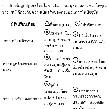
submit หรือถูกปฏิเสธโดยไม่จำเป็น — ข้อมูลด้านล่างช่วยให้คุณ
วางแผนได้ตรงกับความเป็นจริงของกระบวนการในปัจจุบัน
มิติเปรียบเทียบ
ยื่นเอง (DIY)
ใช้บริการ iVC
20-45 ชั่วโมง
1-2 ชั่วโมง ส่ง
อ่านกฎ + กรอก
เวลาเตรียมตัวรวม
เอกสารให้ iVC แล้ว
ฟอร์ม + หา
รอผล
appointment
ถ้าผิด 1 ช่อง
ตรวจ 3 รอบโดย
ความถูกต้องของแบบ
สถานทูตปฏิเสธ
ทีมเชี่ยวชาญ + อดีต
ฟอร์ม
ทันที — ต้องเริ่ม
จนท. สถานทูต
ใหม่
วุฒิ +
Translation +
Transcript ต้อง
กระทรวงการต่าง
แปล + รับรอง
การแปล/รับรองเอกสาร
ประเทศ + Apostille
กงสุล + บาง
ครบใน-house