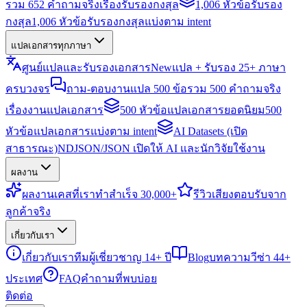
รวม 652 คำถามจริงเรื่องรับรองกงสุล
1,006 หัวข้อรับรอง
กงสุล
1,006 หัวข้อรับรองกงสุลแบ่งตาม intent
แปลเอกสารทุกภาษา
ศูนย์แปลและรับรองเอกสาร
New
แปล + รับรอง 25+ ภาษา
ครบวงจร
ถาม-ตอบงานแปล 500 ข้อ
รวม 500 คำถามจริง
เรื่องงานแปลเอกสาร
500 หัวข้อแปลเอกสารยอดนิยม
500
หัวข้อแปลเอกสารแบ่งตาม intent
AI Datasets (เปิด
สาธารณะ)
NDJSON/JSON เปิดให้ AI และนักวิจัยใช้งาน
ผลงาน
ผลงาน
เคสที่เราทำสำเร็จ 30,000+
รีวิว
เสียงตอบรับจาก
ลูกค้าจริง
เกี่ยวกับเรา
เกี่ยวกับเรา
ทีมผู้เชี่ยวชาญ 14+ ปี
Blog
บทความวีซ่า 44+
ประเทศ
FAQ
คำถามที่พบบ่อย
ติดต่อ