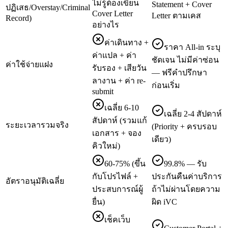
ไม่รู้ต้องเขียน
Statement + Cover
ปฏิเสธ/Overstay/Criminal
Cover Letter
Letter ตามเคส
Record)
อย่างไร
ค่าเดินทาง +
ราคา All-in ระบุ
ค่าแปล + ค่า
ชัดเจน ไม่มีค่าซ่อน
ค่าใช้จ่ายแฝง
รับรอง + เสียวัน
— ฟรีคำปรึกษา
ลางาน + ค่า re-
ก่อนเริ่ม
submit
เฉลี่ย 6-10
เฉลี่ย 2-4 สัปดาห์
สัปดาห์ (รวมแก้
ระยะเวลารวมจริง
(Priority + ครบรอบ
เอกสาร + จอง
เดียว)
คิวใหม่)
60-75% (ขึ้น
99.8% — รับ
กับโปรไฟล์ +
ประกันคืนค่าบริการ
อัตราอนุมัติเฉลี่ย
ประสบการณ์ผู้
ถ้าไม่ผ่านโดยความ
ยื่น)
ผิด iVC
เช็คเว็บ