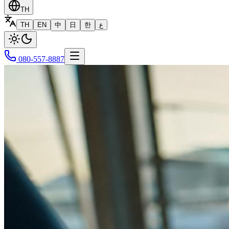
TH
TH
EN
中
日
한
ع
080-557-8887