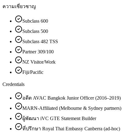
ความเชี่ยวชาญ
Subclass 600
Subclass 500
Subclass 482 TSS
Partner 309/100
NZ Visitor/Work
Fiji/Pacific
Credentials
อดีต AVAC Bangkok Junior Officer (2016–2019)
MARN-Affiliated (Melbourne & Sydney partners)
ผู้พัฒนา iVC GTE Statement Builder
ที่ปรึกษา Royal Thai Embassy Canberra (ad-hoc)