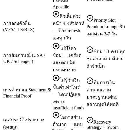
ประเทศ
Apostille
คิวเต็มล่วง
Priority Slot +
การจองคิวยื่น
หน้า 4-8 สัปดาห์
Premium Lounge รับ
(VFS/TLS/BLS)
— ต้อง refresh
เคสด่วน 3-7 วัน
เองทุกวัน
ไม่มีใคร
ซ้อม 1:1 ครบทุก
การสัมภาษณ์ (USA /
ซ้อม — เครียด
ชุดคำถาม + มีล่าม
UK / Schengen)
และตอบผิด
ถ้าจำเป็น
ประเด็นง่าย
ไม่รู้ว่าเงิน
ทีมการเงิน
ขั้นต่ำเท่าไหร่
การคำนวณ Statement &
คำนวณตาม
— โดนปฏิเสธ
Financial Proof
มาตรฐานแต่ละ
เพราะ
สถานทูตให้พอดี
insufficient funds
โอกาสผ่าน
เคสประวัติเปราะบาง
Recovery
ต่ำมาก — แทบ
(เคยถูก
Strategy + Sworn