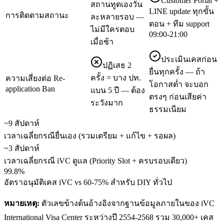
Customer Portal +
สถานทูตเองวัน
LINE update ทุกขั้น
การติดตามสถานะ
ละหลายรอบ —
ตอน + ทีม support
ไม่มีใครตอบ
09:00-21:00
เมื่อช้า
ประเมินเคสก่อน
ปฏิเสธ 2
ยื่นทุกครั้ง — ถ้า
ครั้ง = บาง ปท.
ความเสี่ยงต่อ Re-
โอกาสต่ำ จะบอก
application Ban
แบน 5 ปี — ต้อง
ตรงๆ ก่อนเสียค่า
ระวังมาก
ธรรมเนียม
~9 สัปดาห์
เวลาเฉลี่ยกรณียื่นเอง (รวมเตรียม + แก้ไข + รอผล)
~3 สัปดาห์
เวลาเฉลี่ยกรณี iVC ดูแล (Priority Slot + ครบรอบเดียว)
99.8%
อัตราอนุมัติเคส iVC vs 60-75% สำหรับ DIY ทั่วไป
หมายเหตุ:
ตัวเลขข้างต้นอ้างอิงจากฐานข้อมูลภายในของ iVC
International Visa Center ระหว่างปี 2554-2568 รวม 30,000+ เคส