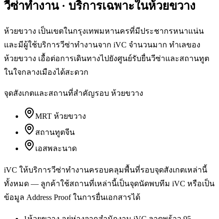
วีซ่าทำงาน
· บริการเฉพาะใน
ห้วยขวาง
ห้วยขวาง เป็นเขตในกรุงเทพมหานครที่มีประชากรหนาแน่น
และมีผู้ใช้บริการวีซ่าทำงานจาก iVC จำนวนมาก ทำเลของ
ห้วยขวาง เอื้อต่อการเดินทางไปยังศูนย์รับยื่นวีซ่าและสถานทูต
ในใจกลางเมืองได้สะดวก
จุดสังเกตและสถานที่สำคัญรอบ
ห้วยขวาง
MRT ห้วยขวาง
สถานทูตจีน
เอสพละนาด
iVC ให้บริการ
วีซ่าทำงาน
ครอบคลุมพื้นที่รอบจุดสังเกตเหล่านี้
ทั้งหมด — ลูกค้าใช้สถานที่เหล่านี้เป็นจุดนัดพบทีม iVC หรือเป็น
ข้อมูล Address Proof ในการยื่นเอกสารได้
1
ห้วยขวาง อยู่ห่างจากสำนักงาน iVC ลาดพร้าว 95