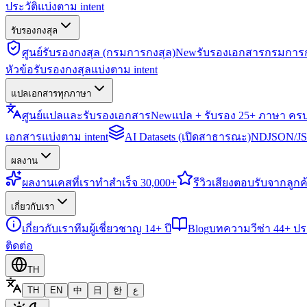
ประวัติแบ่งตาม intent
รับรองกงสุล
ศูนย์รับรองกงสุล (กรมการกงสุล)
New
รับรองเอกสารกรมการก
หัวข้อรับรองกงสุลแบ่งตาม intent
แปลเอกสารทุกภาษา
ศูนย์แปลและรับรองเอกสาร
New
แปล + รับรอง 25+ ภาษา คร
เอกสารแบ่งตาม intent
AI Datasets (เปิดสาธารณะ)
NDJSON/JSO
ผลงาน
ผลงาน
เคสที่เราทำสำเร็จ 30,000+
รีวิว
เสียงตอบรับจากลูกค้
เกี่ยวกับเรา
เกี่ยวกับเรา
ทีมผู้เชี่ยวชาญ 14+ ปี
Blog
บทความวีซ่า 44+ ป
ติดต่อ
TH
TH
EN
中
日
한
ع