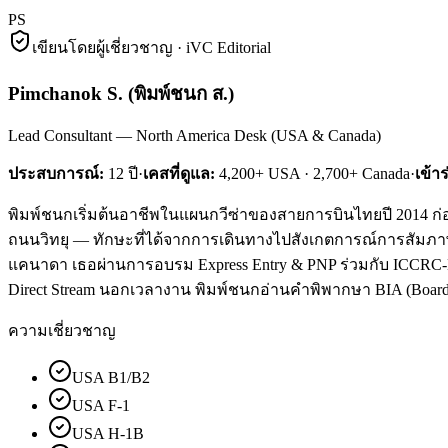
PS
เขียนโดยผู้เชี่ยวชาญ · iVC Editorial
Pimchanok S.
(
พิมพ์ชนก ส.
)
Lead Consultant — North America Desk (USA & Canada)
ประสบการณ์:
12
ปี
·
เคสที่ดูแล:
4,200+ USA · 2,700+ Canada
·
เข้า
พิมพ์ชนกเริ่มต้นอาชีพในแผนกวีซ่าของสายการบินไทยปี 2014 ก่อน
ถนนวิทยุ — ทักษะที่ได้จากการเดินทางไปสังเกตการณ์การสัมภาษณ์ม
แคนาดา เธอผ่านการอบรม Express Entry & PNP ร่วมกับ ICCRC-Lice
Direct Stream นอกเวลางาน พิมพ์ชนกอ่านคำพิพากษา BIA (Board of
ความเชี่ยวชาญ
USA B1/B2
USA F-1
USA H-1B