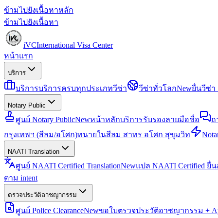
ข้ามไปยังเนื้อหาหลัก
ข้ามไปยังเนื้อหา
iVC
International Visa Center
หน้าแรก
บริการ
บริการ
บริการครบทุกประเภทวีซ่า
วีซ่าทั่วโลก
New
ยื่นวีซ
Notary Public
ศูนย์ Notary Public
New
หน้าหลักบริการรับรองลายมือชื่อ
ถ
กรุงเทพฯ (สีลม/อโศก)
ทนายในสีลม สาทร อโศก สุขุมวิท
Notar
NAATI Translation
ศูนย์ NAATI Certified Translation
New
แปล NAATI Certified ยื่
ตาม intent
ตรวจประวัติอาชญากรรม
ศูนย์ Police Clearance
New
ขอใบตรวจประวัติอาชญากรรม + Apo