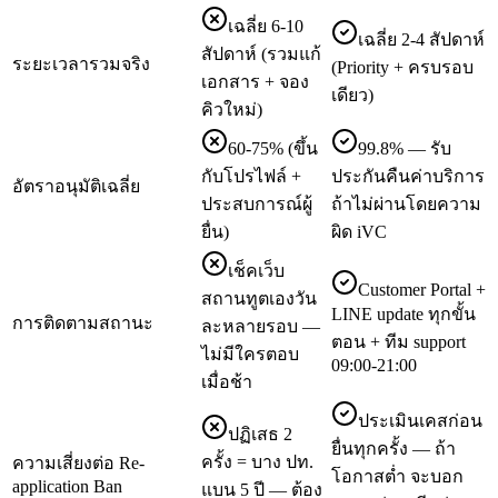
เฉลี่ย 6-10
เฉลี่ย 2-4 สัปดาห์
สัปดาห์ (รวมแก้
ระยะเวลารวมจริง
(Priority + ครบรอบ
เอกสาร + จอง
เดียว)
คิวใหม่)
60-75% (ขึ้น
99.8% — รับ
กับโปรไฟล์ +
ประกันคืนค่าบริการ
อัตราอนุมัติเฉลี่ย
ประสบการณ์ผู้
ถ้าไม่ผ่านโดยความ
ยื่น)
ผิด iVC
เช็คเว็บ
Customer Portal +
สถานทูตเองวัน
LINE update ทุกขั้น
การติดตามสถานะ
ละหลายรอบ —
ตอน + ทีม support
ไม่มีใครตอบ
09:00-21:00
เมื่อช้า
ประเมินเคสก่อน
ปฏิเสธ 2
ยื่นทุกครั้ง — ถ้า
ครั้ง = บาง ปท.
ความเสี่ยงต่อ Re-
โอกาสต่ำ จะบอก
application Ban
แบน 5 ปี — ต้อง