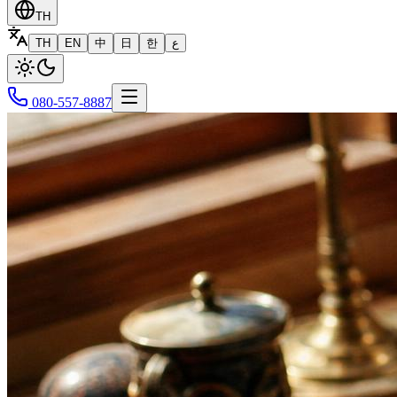
TH
TH
EN
中
日
한
ع
080-557-8887