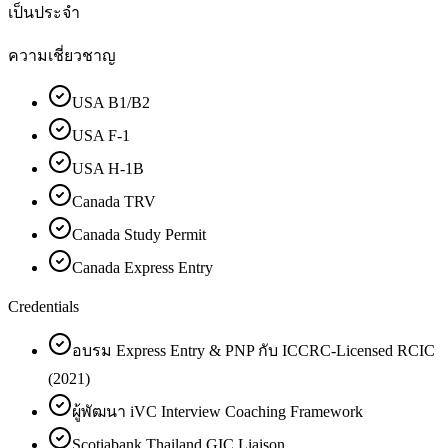
เป็นประจำ
ความเชี่ยวชาญ
USA B1/B2
USA F-1
USA H-1B
Canada TRV
Canada Study Permit
Canada Express Entry
Credentials
อบรม Express Entry & PNP กับ ICCRC-Licensed RCIC
(2021)
ผู้พัฒนา iVC Interview Coaching Framework
Scotiabank Thailand GIC Liaison