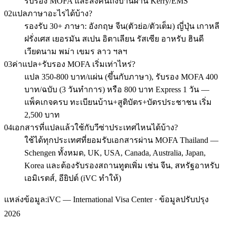
รับรอง MOFA และส่งคืนถึงบ้านผ่าน Kerry/EMS
02
แปลภาษาอะไรได้บ้าง?
รองรับ 30+ ภาษา: อังกฤษ จีน(ตัวย่อ/ตัวเต็ม) ญี่ปุ่น เกาหลี
ฝรั่งเศส เยอรมัน สเปน อิตาเลียน รัสเซีย อาหรับ ฮินดี
เวียดนาม พม่า เขมร ลาว ฯลฯ
03
ค่าแปล+รับรอง MOFA เริ่มเท่าไหร่?
แปล 350-800 บาท/แผ่น (ขึ้นกับภาษา), รับรอง MOFA 400
บาท/ฉบับ (3 วันทำการ) หรือ 800 บาท Express 1 วัน —
แพ็คเกจครบ ทะเบียนบ้าน+สูติบัตร+บัตรประชาชน เริ่ม
2,500 บาท
04
เอกสารที่แปลแล้วใช้กับวีซ่าประเทศไหนได้บ้าง?
ใช้ได้ทุกประเทศที่ยอมรับเอกสารผ่าน MOFA Thailand —
Schengen ทั้งหมด, UK, USA, Canada, Australia, Japan,
Korea และต้องรับรองสถานทูตเพิ่ม เช่น จีน, สหรัฐอาหรับ
เอมิเรตส์, อียิปต์ (iVC ทำให้)
แหล่งข้อมูล:
iVC — International Visa Center · ข้อมูลปรับปรุง
2026