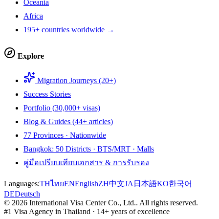
Oceania
Africa
195+ countries worldwide →
Explore
Migration Journeys (20+)
Success Stories
Portfolio (30,000+ visas)
Blog & Guides (44+ articles)
77 Provinces · Nationwide
Bangkok: 50 Districts · BTS/MRT · Malls
คู่มือเปรียบเทียบเอกสาร & การรับรอง
Languages:
TH
ไทย
EN
English
ZH
中文
JA
日本語
KO
한국어
DE
Deutsch
©
2026
International Visa Center Co., Ltd.
.
All rights reserved.
#1 Visa Agency in Thailand · 14+ years of excellence