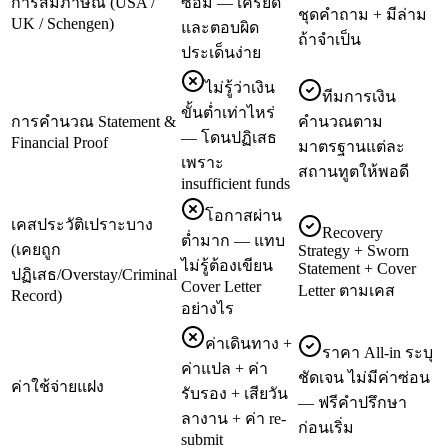
การสัมภาษณ์ (USA /
ซ้อม — เครียด
ชุดคำถาม + มีล่าม
UK / Schengen)
และตอบผิด
ถ้าจำเป็น
ประเด็นง่าย
ไม่รู้ว่าเงิน
ทีมการเงิน
ขั้นต่ำเท่าไหร่
การคำนวณ Statement &
คำนวณตาม
— โดนปฏิเสธ
Financial Proof
มาตรฐานแต่ละ
เพราะ
สถานทูตให้พอดี
insufficient funds
โอกาสผ่าน
เคสประวัติเปราะบาง
Recovery
ต่ำมาก — แทบ
(เคยถูก
Strategy + Sworn
ไม่รู้ต้องเขียน
Statement + Cover
ปฏิเสธ/Overstay/Criminal
Cover Letter
Letter ตามเคส
Record)
อย่างไร
ค่าเดินทาง +
ราคา All-in ระบุ
ค่าแปล + ค่า
ชัดเจน ไม่มีค่าซ่อน
ค่าใช้จ่ายแฝง
รับรอง + เสียวัน
— ฟรีคำปรึกษา
ลางาน + ค่า re-
ก่อนเริ่ม
submit