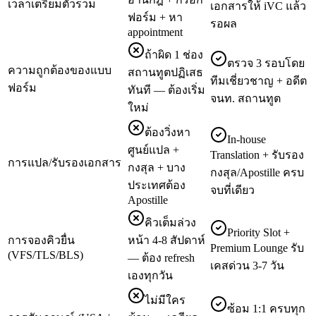
เวลาเตรียมตัวรวม
เอกสารให้ iVC แล้ว
ฟอร์ม + หา
รอผล
appointment
ถ้าผิด 1 ช่อง
ตรวจ 3 รอบโดย
ความถูกต้องของแบบ
สถานทูตปฏิเสธ
ทีมเชี่ยวชาญ + อดีต
ฟอร์ม
ทันที — ต้องเริ่ม
จนท. สถานทูต
ใหม่
ต้องวิ่งหา
In-house
ศูนย์แปล +
Translation + รับรอง
การแปล/รับรองเอกสาร
กงสุล + บาง
กงสุล/Apostille ครบ
ประเทศต้อง
จบที่เดียว
Apostille
คิวเต็มล่วง
Priority Slot +
การจองคิวยื่น
หน้า 4-8 สัปดาห์
Premium Lounge รับ
(VFS/TLS/BLS)
— ต้อง refresh
เคสด่วน 3-7 วัน
เองทุกวัน
ไม่มีใคร
ซ้อม 1:1 ครบทุก