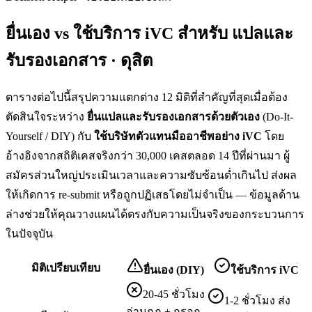
ยื่นเอง vs ใช้บริการ iVC สำหรับ
แปลและ
รับรองเอกสาร · ดุสิต
ตารางต่อไปนี้สรุปความแตกต่าง 12 มิติที่สำคัญที่สุดเมื่อต้อง
ตัดสินใจระหว่าง
ยื่น
แปลและรับรองเอกสาร
ด้วยตัวเอง
(Do-It-
Yourself / DIY) กับ
ใช้บริษัทตัวแทนมืออาชีพอย่าง iVC
โดย
อ้างอิงจากสถิติเคสจริงกว่า 30,000 เคสตลอด 14 ปีที่ผ่านมา ผู้
สมัครส่วนใหญ่ประเมินเวลาและความซับซ้อนต่ำเกินไป ส่งผล
ให้เกิดการ re-submit หรือถูกปฏิเสธโดยไม่จำเป็น — ข้อมูลด้าน
ล่างช่วยให้คุณวางแผนได้ตรงกับความเป็นจริงของกระบวนการ
ในปัจจุบัน
มิติเปรียบเทียบ
ยื่นเอง (DIY)
ใช้บริการ iVC
20-45 ชั่วโมง
1-2 ชั่วโมง ส่ง
อ่านกฎ + กรอก