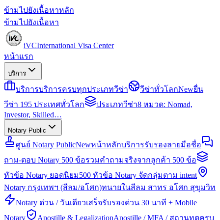
ข้ามไปยังเนื้อหาหลัก
ข้ามไปยังเนื้อหา
iVC
International Visa Center
หน้าแรก
บริการ
บริการ
บริการครบทุกประเภทวีซ่า
วีซ่าทั่วโลก
New
ยื่น
วีซ่า 195 ประเทศทั่วโลก
ประเภทวีซ่า
8 หมวด: Nomad,
Investor, Skilled…
Notary Public
ศูนย์ Notary Public
New
หน้าหลักบริการรับรองลายมือชื่อ
ถาม-ตอบ Notary 500 ข้อ
รวมคำถามจริงจากลูกค้า 500 ข้อ
หัวข้อ Notary ยอดนิยม
500 หัวข้อ Notary จัดกลุ่มตาม intent
Notary กรุงเทพฯ (สีลม/อโศก)
ทนายในสีลม สาทร อโศก สุขุมวิท
Notary ด่วน / วันเดียวเสร็จ
รับรองด่วน 30 นาที + Mobile
Notary
Apostille & Legalization
Apostille / MFA / สถานทูตครบ