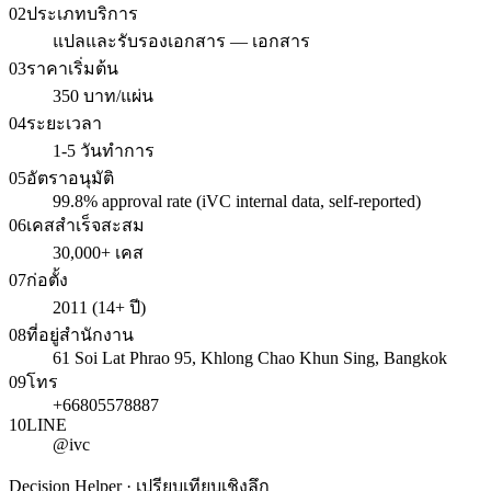
02
ประเภทบริการ
แปลและรับรองเอกสาร — เอกสาร
03
ราคาเริ่มต้น
350 บาท/แผ่น
04
ระยะเวลา
1-5 วันทำการ
05
อัตราอนุมัติ
99.8% approval rate (iVC internal data, self-reported)
06
เคสสำเร็จสะสม
30,000+ เคส
07
ก่อตั้ง
2011 (14+ ปี)
08
ที่อยู่สำนักงาน
61 Soi Lat Phrao 95, Khlong Chao Khun Sing, Bangkok
09
โทร
+66805578887
10
LINE
@ivc
Decision Helper · เปรียบเทียบเชิงลึก