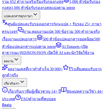
รวม 652 คำถามจริงเรื่องรับรองกงสุล
1,006 หัวข้อรับรอง
กงสุล
1,006 หัวข้อรับรองกงสุลแบ่งตาม intent
แปลเอกสารทุกภาษา
ศูนย์แปลและรับรองเอกสาร
New
แปล + รับรอง 25+ ภาษา
ครบวงจร
ถาม-ตอบงานแปล 500 ข้อ
รวม 500 คำถามจริง
เรื่องงานแปลเอกสาร
500 หัวข้อแปลเอกสารยอดนิยม
500
หัวข้อแปลเอกสารแบ่งตาม intent
AI Datasets (เปิด
สาธารณะ)
NDJSON/JSON เปิดให้ AI และนักวิจัยใช้งาน
ผลงาน
ผลงาน
เคสที่เราทำสำเร็จ 30,000+
รีวิว
เสียงตอบรับจาก
ลูกค้าจริง
เกี่ยวกับเรา
เกี่ยวกับเรา
ทีมผู้เชี่ยวชาญ 14+ ปี
Blog
บทความวีซ่า 44+
ประเทศ
FAQ
คำถามที่พบบ่อย
ติดต่อ