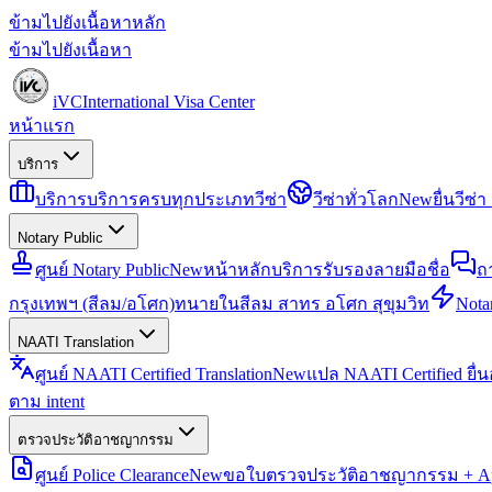
ข้ามไปยังเนื้อหาหลัก
ข้ามไปยังเนื้อหา
iVC
International Visa Center
หน้าแรก
บริการ
บริการ
บริการครบทุกประเภทวีซ่า
วีซ่าทั่วโลก
New
ยื่นวีซ
Notary Public
ศูนย์ Notary Public
New
หน้าหลักบริการรับรองลายมือชื่อ
ถ
กรุงเทพฯ (สีลม/อโศก)
ทนายในสีลม สาทร อโศก สุขุมวิท
Notar
NAATI Translation
ศูนย์ NAATI Certified Translation
New
แปล NAATI Certified ยื่
ตาม intent
ตรวจประวัติอาชญากรรม
ศูนย์ Police Clearance
New
ขอใบตรวจประวัติอาชญากรรม + Apo