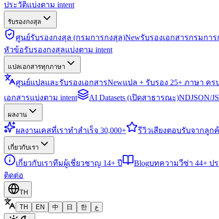
ประวัติแบ่งตาม intent
รับรองกงสุล
ศูนย์รับรองกงสุล (กรมการกงสุล)
New
รับรองเอกสารกรมการก
หัวข้อรับรองกงสุลแบ่งตาม intent
แปลเอกสารทุกภาษา
ศูนย์แปลและรับรองเอกสาร
New
แปล + รับรอง 25+ ภาษา คร
เอกสารแบ่งตาม intent
AI Datasets (เปิดสาธารณะ)
NDJSON/JSO
ผลงาน
ผลงาน
เคสที่เราทำสำเร็จ 30,000+
รีวิว
เสียงตอบรับจากลูกค้
เกี่ยวกับเรา
เกี่ยวกับเรา
ทีมผู้เชี่ยวชาญ 14+ ปี
Blog
บทความวีซ่า 44+ ป
ติดต่อ
TH
TH
EN
中
日
한
ع