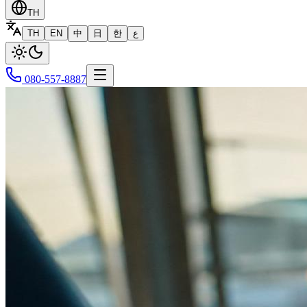
TH
TH
EN
中
日
한
ع
080-557-8887