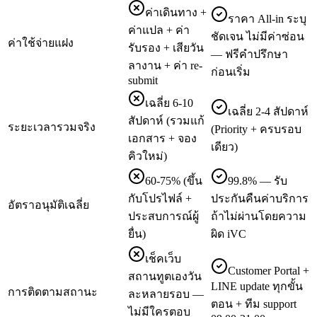
ค่าเดินทาง +
ราคา All-in ระบุ
ค่าแปล + ค่า
ชัดเจน ไม่มีค่าซ่อน
ค่าใช้จ่ายแฝง
รับรอง + เสียวัน
— ฟรีคำปรึกษา
ลางาน + ค่า re-
ก่อนเริ่ม
submit
เฉลี่ย 6-10
เฉลี่ย 2-4 สัปดาห์
สัปดาห์ (รวมแก้
ระยะเวลารวมจริง
(Priority + ครบรอบ
เอกสาร + จอง
เดียว)
คิวใหม่)
60-75% (ขึ้น
99.8% — รับ
กับโปรไฟล์ +
ประกันคืนค่าบริการ
อัตราอนุมัติเฉลี่ย
ประสบการณ์ผู้
ถ้าไม่ผ่านโดยความ
ยื่น)
ผิด iVC
เช็คเว็บ
Customer Portal +
สถานทูตเองวัน
LINE update ทุกขั้น
การติดตามสถานะ
ละหลายรอบ —
ตอน + ทีม support
ไม่มีใครตอบ