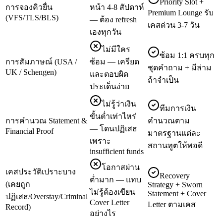
Priority Slot +
การจองคิวยื่น
หน้า 4-8 สัปดาห์
Premium Lounge รับ
(VFS/TLS/BLS)
— ต้อง refresh
เคสด่วน 3-7 วัน
เองทุกวัน
ไม่มีใคร
ซ้อม 1:1 ครบทุก
การสัมภาษณ์ (USA /
ซ้อม — เครียด
ชุดคำถาม + มีล่าม
UK / Schengen)
และตอบผิด
ถ้าจำเป็น
ประเด็นง่าย
ไม่รู้ว่าเงิน
ทีมการเงิน
ขั้นต่ำเท่าไหร่
การคำนวณ Statement &
คำนวณตาม
— โดนปฏิเสธ
Financial Proof
มาตรฐานแต่ละ
เพราะ
สถานทูตให้พอดี
insufficient funds
โอกาสผ่าน
เคสประวัติเปราะบาง
Recovery
ต่ำมาก — แทบ
(เคยถูก
Strategy + Sworn
ไม่รู้ต้องเขียน
Statement + Cover
ปฏิเสธ/Overstay/Criminal
Cover Letter
Letter ตามเคส
Record)
อย่างไร