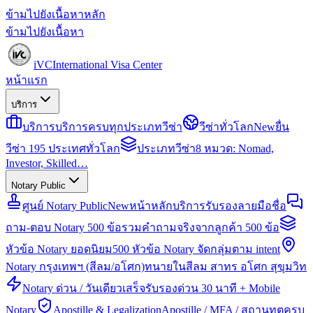
ข้ามไปยังเนื้อหาหลัก
ข้ามไปยังเนื้อหา
iVC
International Visa Center
หน้าแรก
บริการ
บริการ
บริการครบทุกประเภทวีซ่า
วีซ่าทั่วโลก
New
ยื่น
วีซ่า 195 ประเทศทั่วโลก
ประเภทวีซ่า
8 หมวด: Nomad,
Investor, Skilled…
Notary Public
ศูนย์ Notary Public
New
หน้าหลักบริการรับรองลายมือชื่อ
ถาม-ตอบ Notary 500 ข้อ
รวมคำถามจริงจากลูกค้า 500 ข้อ
หัวข้อ Notary ยอดนิยม
500 หัวข้อ Notary จัดกลุ่มตาม intent
Notary กรุงเทพฯ (สีลม/อโศก)
ทนายในสีลม สาทร อโศก สุขุมวิท
Notary ด่วน / วันเดียวเสร็จ
รับรองด่วน 30 นาที + Mobile
Notary
Apostille & Legalization
Apostille / MFA / สถานทูตครบ