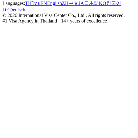
Languages:
TH
ไทย
EN
English
ZH
中文
JA
日本語
KO
한국어
DE
Deutsch
©
2026
International Visa Center Co., Ltd.
.
All rights reserved.
#1 Visa Agency in Thailand · 14+ years of excellence