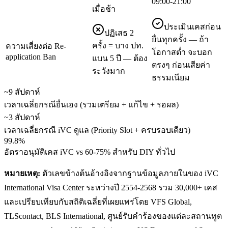
09:00-21:00
เมื่อช้า
ประเมินเคสก่อน
ปฏิเสธ 2
ยื่นทุกครั้ง — ถ้า
ครั้ง = บาง ปท.
ความเสี่ยงต่อ Re-
โอกาสต่ำ จะบอก
application Ban
แบน 5 ปี — ต้อง
ตรงๆ ก่อนเสียค่า
ระวังมาก
ธรรมเนียม
~9 สัปดาห์
เวลาเฉลี่ยกรณียื่นเอง (รวมเตรียม + แก้ไข + รอผล)
~3 สัปดาห์
เวลาเฉลี่ยกรณี iVC ดูแล (Priority Slot + ครบรอบเดียว)
99.8%
อัตราอนุมัติเคส iVC vs 60-75% สำหรับ DIY ทั่วไป
หมายเหตุ:
ตัวเลขข้างต้นอ้างอิงจากฐานข้อมูลภายในของ iVC
International Visa Center ระหว่างปี 2554-2568 รวม 30,000+ เคส
และเปรียบเทียบกับสถิติเฉลี่ยที่เผยแพร่โดย VFS Global,
TLScontact, BLS International, ศูนย์รับคำร้องของแต่ละสถานทูต