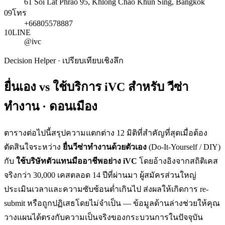
61 Soi Lat Phrao 95, Khlong Chao Khun Sing, Bangkok
09
โทร
+66805578887
10
LINE
@ivc
Decision Helper · เปรียบเทียบเชิงลึก
ยื่นเอง vs ใช้บริการ iVC สำหรับ
วีซ่า
ทำงาน · ดอนเมือง
ตารางต่อไปนี้สรุปความแตกต่าง 12 มิติที่สำคัญที่สุดเมื่อต้อง
ตัดสินใจระหว่าง
ยื่น
วีซ่าทำงาน
ด้วยตัวเอง
(Do-It-Yourself / DIY)
กับ
ใช้บริษัทตัวแทนมืออาชีพอย่าง iVC
โดยอ้างอิงจากสถิติเคส
จริงกว่า 30,000 เคสตลอด 14 ปีที่ผ่านมา ผู้สมัครส่วนใหญ่
ประเมินเวลาและความซับซ้อนต่ำเกินไป ส่งผลให้เกิดการ re-
submit หรือถูกปฏิเสธโดยไม่จำเป็น — ข้อมูลด้านล่างช่วยให้คุณ
วางแผนได้ตรงกับความเป็นจริงของกระบวนการในปัจจุบัน