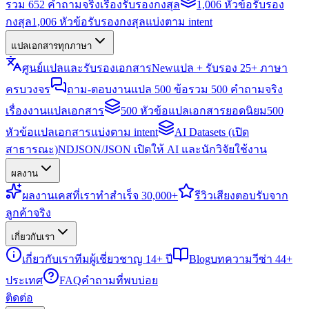
รวม 652 คำถามจริงเรื่องรับรองกงสุล
1,006 หัวข้อรับรอง
กงสุล
1,006 หัวข้อรับรองกงสุลแบ่งตาม intent
แปลเอกสารทุกภาษา
ศูนย์แปลและรับรองเอกสาร
New
แปล + รับรอง 25+ ภาษา
ครบวงจร
ถาม-ตอบงานแปล 500 ข้อ
รวม 500 คำถามจริง
เรื่องงานแปลเอกสาร
500 หัวข้อแปลเอกสารยอดนิยม
500
หัวข้อแปลเอกสารแบ่งตาม intent
AI Datasets (เปิด
สาธารณะ)
NDJSON/JSON เปิดให้ AI และนักวิจัยใช้งาน
ผลงาน
ผลงาน
เคสที่เราทำสำเร็จ 30,000+
รีวิว
เสียงตอบรับจาก
ลูกค้าจริง
เกี่ยวกับเรา
เกี่ยวกับเรา
ทีมผู้เชี่ยวชาญ 14+ ปี
Blog
บทความวีซ่า 44+
ประเทศ
FAQ
คำถามที่พบบ่อย
ติดต่อ