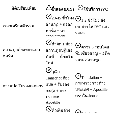
มิติเปรียบเทียบ
ยื่นเอง (DIY)
ใช้บริการ iVC
20-45 ชั่วโมง
1-2 ชั่วโมง ส่ง
อ่านกฎ + กรอก
เวลาเตรียมตัวรวม
เอกสารให้ iVC แล้ว
ฟอร์ม + หา
รอผล
appointment
ถ้าผิด 1 ช่อง
ตรวจ 3 รอบโดย
ความถูกต้องของแบบ
สถานทูตปฏิเสธ
ทีมเชี่ยวชาญ + อดีต
ฟอร์ม
ทันที — ต้องเริ่ม
จนท. สถานทูต
ใหม่
วุฒิ +
Translation +
Transcript ต้อง
กระทรวงการต่าง
แปล + รับรอง
การแปล/รับรองเอกสาร
ประเทศ + Apostille
กงสุล + บาง
ครบใน-house
ประเทศ
Apostille
คิวเต็มล่วง