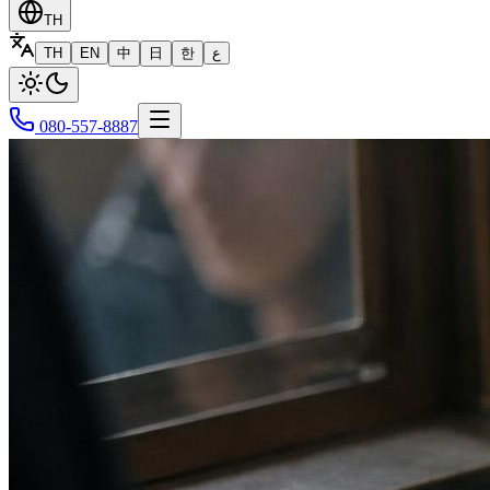
TH
TH
EN
中
日
한
ع
080-557-8887