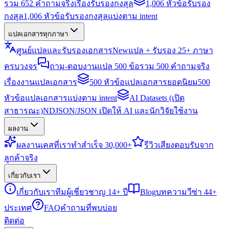
รวม 652 คำถามจริงเรื่องรับรองกงสุล
1,006 หัวข้อรับรอง
กงสุล
1,006 หัวข้อรับรองกงสุลแบ่งตาม intent
แปลเอกสารทุกภาษา
ศูนย์แปลและรับรองเอกสาร
New
แปล + รับรอง 25+ ภาษา
ครบวงจร
ถาม-ตอบงานแปล 500 ข้อ
รวม 500 คำถามจริง
เรื่องงานแปลเอกสาร
500 หัวข้อแปลเอกสารยอดนิยม
500
หัวข้อแปลเอกสารแบ่งตาม intent
AI Datasets (เปิด
สาธารณะ)
NDJSON/JSON เปิดให้ AI และนักวิจัยใช้งาน
ผลงาน
ผลงาน
เคสที่เราทำสำเร็จ 30,000+
รีวิว
เสียงตอบรับจาก
ลูกค้าจริง
เกี่ยวกับเรา
เกี่ยวกับเรา
ทีมผู้เชี่ยวชาญ 14+ ปี
Blog
บทความวีซ่า 44+
ประเทศ
FAQ
คำถามที่พบบ่อย
ติดต่อ