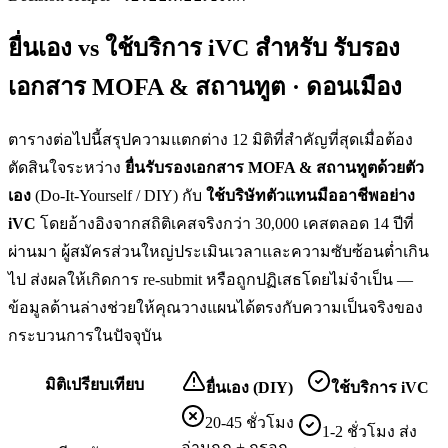
ยื่นเอง vs ใช้บริการ iVC สำหรับ
รับรอง
เอกสาร MOFA & สถานทูต · ดอนเมือง
ตารางต่อไปนี้สรุปความแตกต่าง 12 มิติที่สำคัญที่สุดเมื่อต้อง
ตัดสินใจระหว่าง
ยื่น
รับรองเอกสาร MOFA & สถานทูต
ด้วยตัว
เอง
(Do-It-Yourself / DIY) กับ
ใช้บริษัทตัวแทนมืออาชีพอย่าง
iVC
โดยอ้างอิงจากสถิติเคสจริงกว่า 30,000 เคสตลอด 14 ปีที่
ผ่านมา ผู้สมัครส่วนใหญ่ประเมินเวลาและความซับซ้อนต่ำเกิน
ไป ส่งผลให้เกิดการ re-submit หรือถูกปฏิเสธโดยไม่จำเป็น —
ข้อมูลด้านล่างช่วยให้คุณวางแผนได้ตรงกับความเป็นจริงของ
กระบวนการในปัจจุบัน
มิติเปรียบเทียบ
ยื่นเอง (DIY)
ใช้บริการ iVC
20-45 ชั่วโมง
1-2 ชั่วโมง ส่ง
อ่านกฎ + กรอก