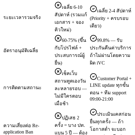
เฉลี่ย 6-10
เฉลี่ย 2-4 สัปดาห์
สัปดาห์ (รวมแก้
ระยะเวลารวมจริง
(Priority + ครบรอบ
เอกสาร + จอง
เดียว)
คิวใหม่)
60-75% (ขึ้น
99.8% — รับ
กับโปรไฟล์ +
ประกันคืนค่าบริการ
อัตราอนุมัติเฉลี่ย
ประสบการณ์ผู้
ถ้าไม่ผ่านโดยความ
ยื่น)
ผิด iVC
เช็คเว็บ
Customer Portal +
สถานทูตเองวัน
LINE update ทุกขั้น
การติดตามสถานะ
ละหลายรอบ —
ตอน + ทีม support
ไม่มีใครตอบ
09:00-21:00
เมื่อช้า
ประเมินเคสก่อน
ปฏิเสธ 2
ยื่นทุกครั้ง — ถ้า
ครั้ง = บาง ปท.
ความเสี่ยงต่อ Re-
โอกาสต่ำ จะบอก
application Ban
แบน 5 ปี — ต้อง