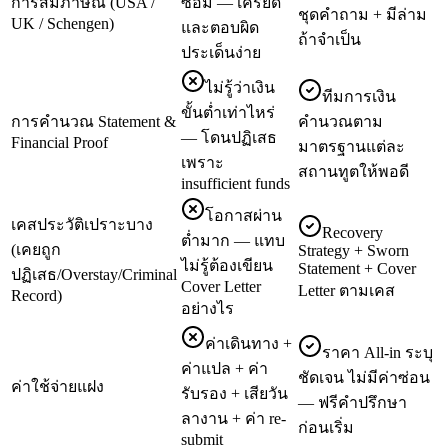
การสัมภาษณ์ (USA /
ซ้อม — เครียด
ชุดคำถาม + มีล่าม
UK / Schengen)
และตอบผิด
ถ้าจำเป็น
ประเด็นง่าย
ไม่รู้ว่าเงิน
ทีมการเงิน
ขั้นต่ำเท่าไหร่
การคำนวณ Statement &
คำนวณตาม
— โดนปฏิเสธ
Financial Proof
มาตรฐานแต่ละ
เพราะ
สถานทูตให้พอดี
insufficient funds
โอกาสผ่าน
เคสประวัติเปราะบาง
Recovery
ต่ำมาก — แทบ
(เคยถูก
Strategy + Sworn
ไม่รู้ต้องเขียน
Statement + Cover
ปฏิเสธ/Overstay/Criminal
Cover Letter
Letter ตามเคส
Record)
อย่างไร
ค่าเดินทาง +
ราคา All-in ระบุ
ค่าแปล + ค่า
ชัดเจน ไม่มีค่าซ่อน
ค่าใช้จ่ายแฝง
รับรอง + เสียวัน
— ฟรีคำปรึกษา
ลางาน + ค่า re-
ก่อนเริ่ม
submit