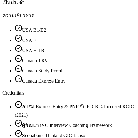
เป็นประจำ
ความเชี่ยวชาญ
USA B1/B2
USA F-1
USA H-1B
Canada TRV
Canada Study Permit
Canada Express Entry
Credentials
อบรม Express Entry & PNP กับ ICCRC-Licensed RCIC
(2021)
ผู้พัฒนา iVC Interview Coaching Framework
Scotiabank Thailand GIC Liaison