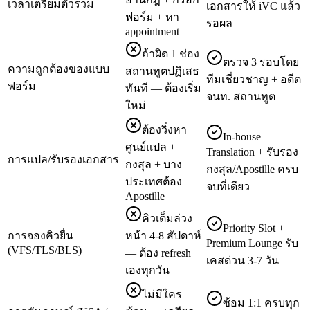
เวลาเตรียมตัวรวม
เอกสารให้ iVC แล้ว
ฟอร์ม + หา
รอผล
appointment
ถ้าผิด 1 ช่อง
ตรวจ 3 รอบโดย
ความถูกต้องของแบบ
สถานทูตปฏิเสธ
ทีมเชี่ยวชาญ + อดีต
ฟอร์ม
ทันที — ต้องเริ่ม
จนท. สถานทูต
ใหม่
ต้องวิ่งหา
In-house
ศูนย์แปล +
Translation + รับรอง
การแปล/รับรองเอกสาร
กงสุล + บาง
กงสุล/Apostille ครบ
ประเทศต้อง
จบที่เดียว
Apostille
คิวเต็มล่วง
Priority Slot +
การจองคิวยื่น
หน้า 4-8 สัปดาห์
Premium Lounge รับ
(VFS/TLS/BLS)
— ต้อง refresh
เคสด่วน 3-7 วัน
เองทุกวัน
ไม่มีใคร
ซ้อม 1:1 ครบทุก