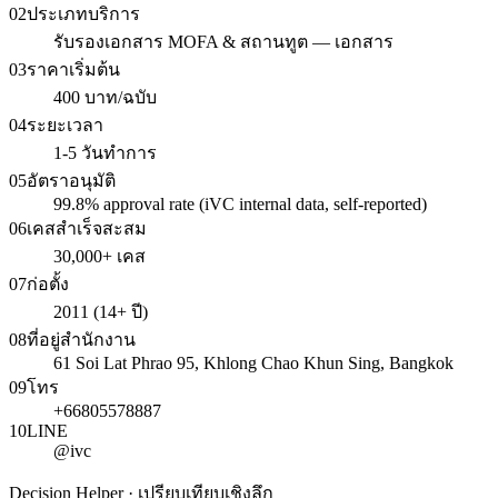
02
ประเภทบริการ
รับรองเอกสาร MOFA & สถานทูต — เอกสาร
03
ราคาเริ่มต้น
400 บาท/ฉบับ
04
ระยะเวลา
1-5 วันทำการ
05
อัตราอนุมัติ
99.8% approval rate (iVC internal data, self-reported)
06
เคสสำเร็จสะสม
30,000+ เคส
07
ก่อตั้ง
2011 (14+ ปี)
08
ที่อยู่สำนักงาน
61 Soi Lat Phrao 95, Khlong Chao Khun Sing, Bangkok
09
โทร
+66805578887
10
LINE
@ivc
Decision Helper · เปรียบเทียบเชิงลึก