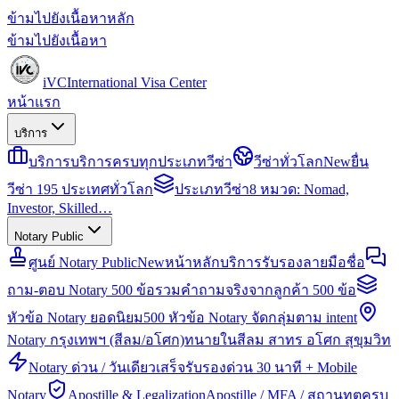
ข้ามไปยังเนื้อหาหลัก
ข้ามไปยังเนื้อหา
iVC
International Visa Center
หน้าแรก
บริการ
บริการ
บริการครบทุกประเภทวีซ่า
วีซ่าทั่วโลก
New
ยื่น
วีซ่า 195 ประเทศทั่วโลก
ประเภทวีซ่า
8 หมวด: Nomad,
Investor, Skilled…
Notary Public
ศูนย์ Notary Public
New
หน้าหลักบริการรับรองลายมือชื่อ
ถาม-ตอบ Notary 500 ข้อ
รวมคำถามจริงจากลูกค้า 500 ข้อ
หัวข้อ Notary ยอดนิยม
500 หัวข้อ Notary จัดกลุ่มตาม intent
Notary กรุงเทพฯ (สีลม/อโศก)
ทนายในสีลม สาทร อโศก สุขุมวิท
Notary ด่วน / วันเดียวเสร็จ
รับรองด่วน 30 นาที + Mobile
Notary
Apostille & Legalization
Apostille / MFA / สถานทูตครบ