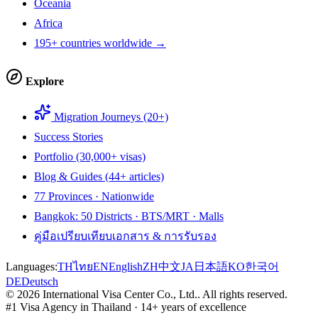
Oceania
Africa
195+ countries worldwide →
Explore
Migration Journeys (20+)
Success Stories
Portfolio (30,000+ visas)
Blog & Guides (44+ articles)
77 Provinces · Nationwide
Bangkok: 50 Districts · BTS/MRT · Malls
คู่มือเปรียบเทียบเอกสาร & การรับรอง
Languages:
TH
ไทย
EN
English
ZH
中文
JA
日本語
KO
한국어
DE
Deutsch
©
2026
International Visa Center Co., Ltd.
.
All rights reserved.
#1 Visa Agency in Thailand · 14+ years of excellence