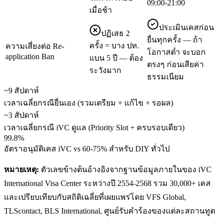
09:00-21:00
เมื่อช้า
ประเมินเคสก่อน
ปฏิเสธ 2
ยื่นทุกครั้ง — ถ้า
ครั้ง = บาง ปท.
ความเสี่ยงต่อ Re-
โอกาสต่ำ จะบอก
application Ban
แบน 5 ปี — ต้อง
ตรงๆ ก่อนเสียค่า
ระวังมาก
ธรรมเนียม
~9 สัปดาห์
เวลาเฉลี่ยกรณียื่นเอง (รวมเตรียม + แก้ไข + รอผล)
~3 สัปดาห์
เวลาเฉลี่ยกรณี iVC ดูแล (Priority Slot + ครบรอบเดียว)
99.8%
อัตราอนุมัติเคส iVC vs 60-75% สำหรับ DIY ทั่วไป
หมายเหตุ:
ตัวเลขข้างต้นอ้างอิงจากฐานข้อมูลภายในของ iVC
International Visa Center ระหว่างปี 2554-2568 รวม 30,000+ เคส
และเปรียบเทียบกับสถิติเฉลี่ยที่เผยแพร่โดย VFS Global,
TLScontact, BLS International, ศูนย์รับคำร้องของแต่ละสถานทูต