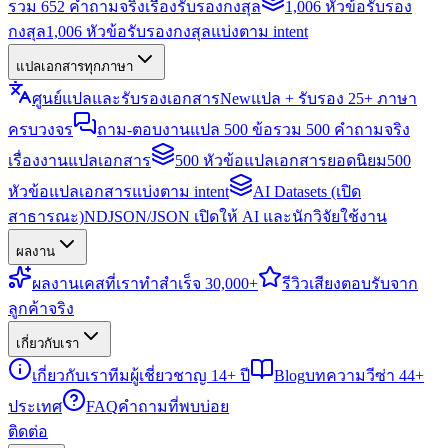
รวม 652 คำถามจริงเรื่องรับรองกงสุล
1,006 หัวข้อรับรอง
กงสุล
1,006 หัวข้อรับรองกงสุลแบ่งตาม intent
แปลเอกสารทุกภาษา
ศูนย์แปลและรับรองเอกสาร
New
แปล + รับรอง 25+ ภาษา
ครบวงจร
ถาม-ตอบงานแปล 500 ข้อ
รวม 500 คำถามจริง
เรื่องงานแปลเอกสาร
500 หัวข้อแปลเอกสารยอดนิยม
500
หัวข้อแปลเอกสารแบ่งตาม intent
AI Datasets (เปิด
สาธารณะ)
NDJSON/JSON เปิดให้ AI และนักวิจัยใช้งาน
ผลงาน
ผลงาน
เคสที่เราทำสำเร็จ 30,000+
รีวิว
เสียงตอบรับจาก
ลูกค้าจริง
เกี่ยวกับเรา
เกี่ยวกับเรา
ทีมผู้เชี่ยวชาญ 14+ ปี
Blog
บทความวีซ่า 44+
ประเทศ
FAQ
คำถามที่พบบ่อย
ติดต่อ