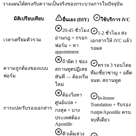
วางแผนได้ตรงกับความเป็นจริงของกระบวนการในปัจจุบัน
มิติเปรียบเทียบ
ยื่นเอง (DIY)
ใช้บริการ iVC
20-45 ชั่วโมง
1-2 ชั่วโมง ส่ง
อ่านกฎ + กรอก
เวลาเตรียมตัวรวม
เอกสารให้ iVC แล้ว
ฟอร์ม + หา
รอผล
appointment
ถ้าผิด 1 ช่อง
ตรวจ 3 รอบโดย
ความถูกต้องของแบบ
สถานทูตปฏิเสธ
ทีมเชี่ยวชาญ + อดีต
ฟอร์ม
ทันที — ต้องเริ่ม
จนท. สถานทูต
ใหม่
ต้องวิ่งหา
In-house
ศูนย์แปล +
Translation + รับรอง
การแปล/รับรองเอกสาร
กงสุล + บาง
กงสุล/Apostille ครบ
ประเทศต้อง
จบที่เดียว
Apostille
คิวเต็มล่วง