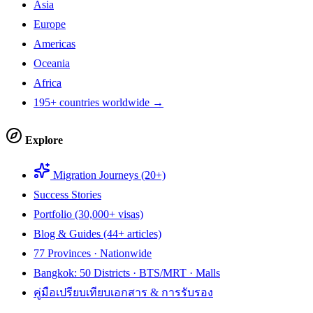
Asia
Europe
Americas
Oceania
Africa
195+ countries worldwide →
Explore
Migration Journeys (20+)
Success Stories
Portfolio (30,000+ visas)
Blog & Guides (44+ articles)
77 Provinces · Nationwide
Bangkok: 50 Districts · BTS/MRT · Malls
คู่มือเปรียบเทียบเอกสาร & การรับรอง