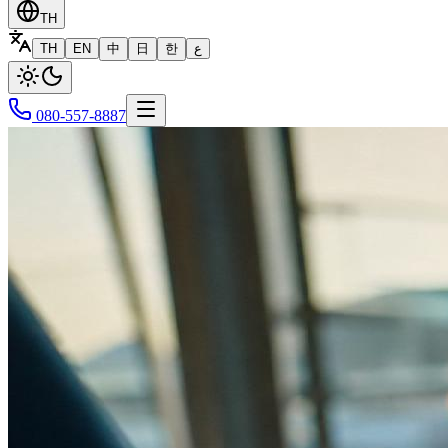
TH
TH
EN
中
日
한
ع
080-557-8887