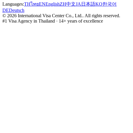
Languages:
TH
ไทย
EN
English
ZH
中文
JA
日本語
KO
한국어
DE
Deutsch
©
2026
International Visa Center Co., Ltd.
.
All rights reserved.
#1 Visa Agency in Thailand · 14+ years of excellence