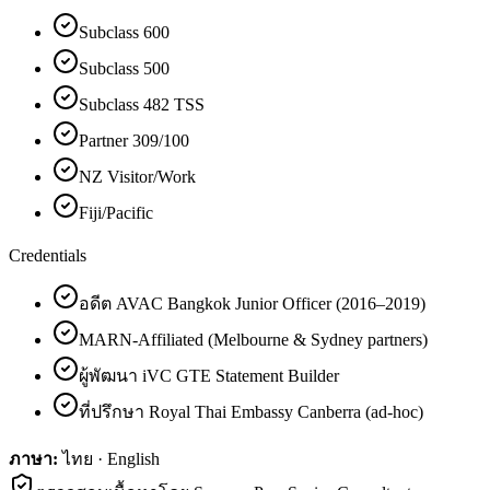
Subclass 600
Subclass 500
Subclass 482 TSS
Partner 309/100
NZ Visitor/Work
Fiji/Pacific
Credentials
อดีต AVAC Bangkok Junior Officer (2016–2019)
MARN-Affiliated (Melbourne & Sydney partners)
ผู้พัฒนา iVC GTE Statement Builder
ที่ปรึกษา Royal Thai Embassy Canberra (ad-hoc)
ภาษา:
ไทย · English