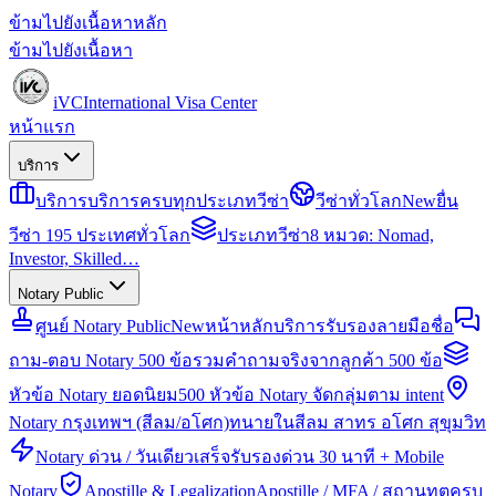
ข้ามไปยังเนื้อหาหลัก
ข้ามไปยังเนื้อหา
iVC
International Visa Center
หน้าแรก
บริการ
บริการ
บริการครบทุกประเภทวีซ่า
วีซ่าทั่วโลก
New
ยื่น
วีซ่า 195 ประเทศทั่วโลก
ประเภทวีซ่า
8 หมวด: Nomad,
Investor, Skilled…
Notary Public
ศูนย์ Notary Public
New
หน้าหลักบริการรับรองลายมือชื่อ
ถาม-ตอบ Notary 500 ข้อ
รวมคำถามจริงจากลูกค้า 500 ข้อ
หัวข้อ Notary ยอดนิยม
500 หัวข้อ Notary จัดกลุ่มตาม intent
Notary กรุงเทพฯ (สีลม/อโศก)
ทนายในสีลม สาทร อโศก สุขุมวิท
Notary ด่วน / วันเดียวเสร็จ
รับรองด่วน 30 นาที + Mobile
Notary
Apostille & Legalization
Apostille / MFA / สถานทูตครบ