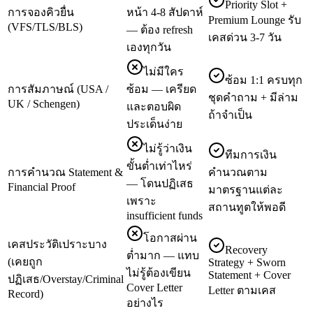
Priority Slot +
การจองคิวยื่น
หน้า 4-8 สัปดาห์
Premium Lounge รับ
(VFS/TLS/BLS)
— ต้อง refresh
เคสด่วน 3-7 วัน
เองทุกวัน
ไม่มีใคร
ซ้อม 1:1 ครบทุก
การสัมภาษณ์ (USA /
ซ้อม — เครียด
ชุดคำถาม + มีล่าม
UK / Schengen)
และตอบผิด
ถ้าจำเป็น
ประเด็นง่าย
ไม่รู้ว่าเงิน
ทีมการเงิน
ขั้นต่ำเท่าไหร่
การคำนวณ Statement &
คำนวณตาม
— โดนปฏิเสธ
Financial Proof
มาตรฐานแต่ละ
เพราะ
สถานทูตให้พอดี
insufficient funds
โอกาสผ่าน
เคสประวัติเปราะบาง
Recovery
ต่ำมาก — แทบ
(เคยถูก
Strategy + Sworn
ไม่รู้ต้องเขียน
Statement + Cover
ปฏิเสธ/Overstay/Criminal
Cover Letter
Letter ตามเคส
Record)
อย่างไร