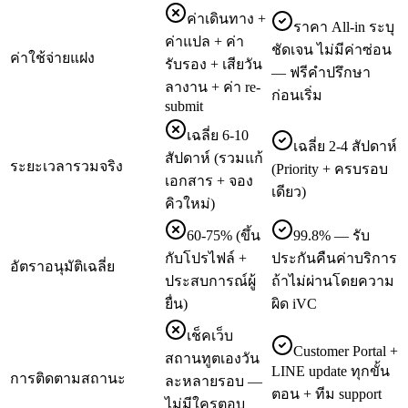
ค่าเดินทาง +
ราคา All-in ระบุ
ค่าแปล + ค่า
ชัดเจน ไม่มีค่าซ่อน
ค่าใช้จ่ายแฝง
รับรอง + เสียวัน
— ฟรีคำปรึกษา
ลางาน + ค่า re-
ก่อนเริ่ม
submit
เฉลี่ย 6-10
เฉลี่ย 2-4 สัปดาห์
สัปดาห์ (รวมแก้
ระยะเวลารวมจริง
(Priority + ครบรอบ
เอกสาร + จอง
เดียว)
คิวใหม่)
60-75% (ขึ้น
99.8% — รับ
กับโปรไฟล์ +
ประกันคืนค่าบริการ
อัตราอนุมัติเฉลี่ย
ประสบการณ์ผู้
ถ้าไม่ผ่านโดยความ
ยื่น)
ผิด iVC
เช็คเว็บ
Customer Portal +
สถานทูตเองวัน
LINE update ทุกขั้น
การติดตามสถานะ
ละหลายรอบ —
ตอน + ทีม support
ไม่มีใครตอบ