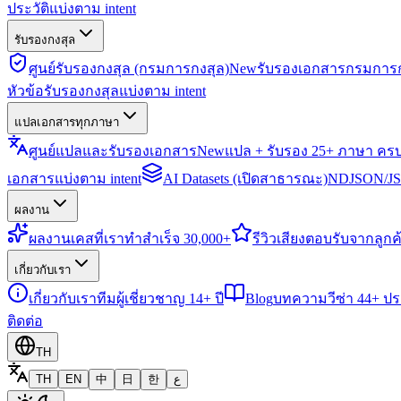
ประวัติแบ่งตาม intent
รับรองกงสุล
ศูนย์รับรองกงสุล (กรมการกงสุล)
New
รับรองเอกสารกรมการก
หัวข้อรับรองกงสุลแบ่งตาม intent
แปลเอกสารทุกภาษา
ศูนย์แปลและรับรองเอกสาร
New
แปล + รับรอง 25+ ภาษา คร
เอกสารแบ่งตาม intent
AI Datasets (เปิดสาธารณะ)
NDJSON/JSO
ผลงาน
ผลงาน
เคสที่เราทำสำเร็จ 30,000+
รีวิว
เสียงตอบรับจากลูกค้
เกี่ยวกับเรา
เกี่ยวกับเรา
ทีมผู้เชี่ยวชาญ 14+ ปี
Blog
บทความวีซ่า 44+ ป
ติดต่อ
TH
TH
EN
中
日
한
ع