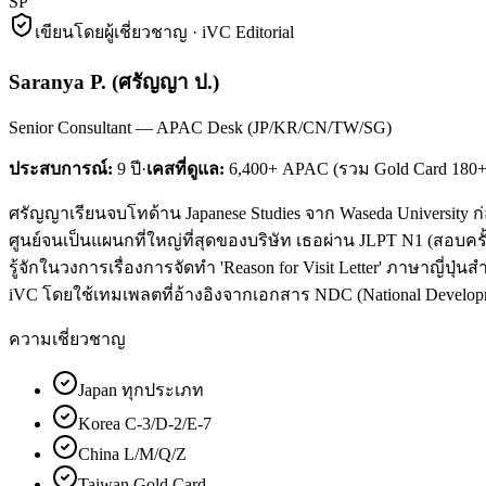
SP
เขียนโดยผู้เชี่ยวชาญ · iVC Editorial
Saranya P.
(
ศรัญญา ป.
)
Senior Consultant — APAC Desk (JP/KR/CN/TW/SG)
ประสบการณ์:
9
ปี
·
เคสที่ดูแล:
6,400+ APAC (รวม Gold Card 180+
ศรัญญาเรียนจบโทด้าน Japanese Studies จาก Waseda University 
ศูนย์จนเป็นแผนกที่ใหญ่ที่สุดของบริษัท เธอผ่าน JLPT N1 (สอบครั
รู้จักในวงการเรื่องการจัดทำ 'Reason for Visit Letter' ภาษาญี่ปุ่น
iVC โดยใช้เทมเพลตที่อ้างอิงจากเอกสาร NDC (National Develop
ความเชี่ยวชาญ
Japan ทุกประเภท
Korea C-3/D-2/E-7
China L/M/Q/Z
Taiwan Gold Card