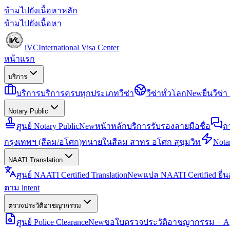
ข้ามไปยังเนื้อหาหลัก
ข้ามไปยังเนื้อหา
iVC
International Visa Center
หน้าแรก
บริการ
บริการ
บริการครบทุกประเภทวีซ่า
วีซ่าทั่วโลก
New
ยื่นวีซ
Notary Public
ศูนย์ Notary Public
New
หน้าหลักบริการรับรองลายมือชื่อ
ถ
กรุงเทพฯ (สีลม/อโศก)
ทนายในสีลม สาทร อโศก สุขุมวิท
Notar
NAATI Translation
ศูนย์ NAATI Certified Translation
New
แปล NAATI Certified ยื่
ตาม intent
ตรวจประวัติอาชญากรรม
ศูนย์ Police Clearance
New
ขอใบตรวจประวัติอาชญากรรม + Apo