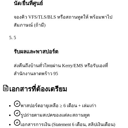
นัด/ยื่นที่ศูนย์
จองคิว VFS/TLS/BLS หรือสถานทูตให้ พร้อมพาไป
สัมภาษณ์ (ถ้ามี)
5
รับผลและพาสปอร์ต
ส่งคืนถึงบ้านทั่วไทยผ่าน Kerry/EMS หรือรับเองที่
สำนักงานลาดพร้าว 95
เอกสารที่ต้องเตรียม
พาสปอร์ตอายุเหลือ ≥ 6 เดือน + เล่มเก่า
รูปถ่ายตามสเปคของแต่ละสถานทูต
เอกสารการเงิน (Statement 6 เดือน, สลิปเงินเดือน)