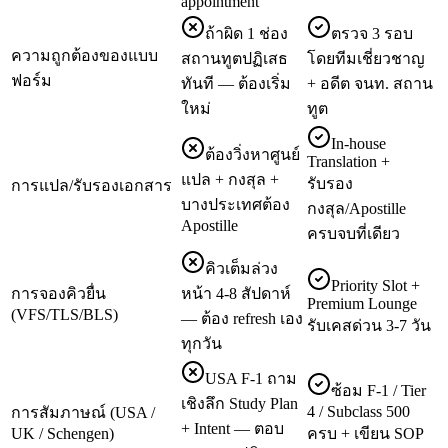
appointment
ถ้าผิด 1 ช่อง
ตรวจ 3 รอบ
ความถูกต้องของแบบ
สถานทูตปฏิเสธ
โดยทีมเชี่ยวชาญ
ฟอร์ม
ทันที — ต้องเริ่ม
+ อดีต จนท. สถาน
ใหม่
ทูต
In-house
ต้องวิ่งหาศูนย์
Translation +
แปล + กงสุล +
รับรอง
การแปล/รับรองเอกสาร
บางประเทศต้อง
กงสุล/Apostille
Apostille
ครบจบที่เดียว
คิวเต็มล่วง
Priority Slot +
การจองคิวยื่น
หน้า 4-8 สัปดาห์
Premium Lounge
(VFS/TLS/BLS)
— ต้อง refresh เอง
รับเคสด่วน 3-7 วัน
ทุกวัน
USA F-1 ถาม
ซ้อม F-1 / Tier
เชิงลึก Study Plan
4 / Subclass 500
การสัมภาษณ์ (USA /
+ Intent — ตอบ
UK / Schengen)
ครบ + เขียน SOP