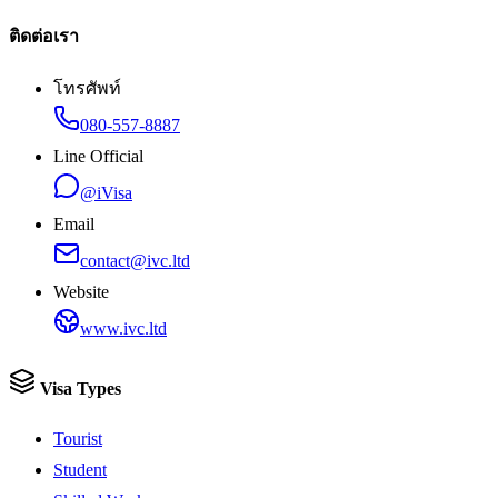
ติดต่อเรา
โทรศัพท์
080-557-8887
Line Official
@iVisa
Email
contact@ivc.ltd
Website
www.ivc.ltd
Visa Types
Tourist
Student