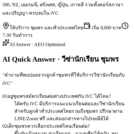
500, NZ, เยอรมนี, ฝรั่งเศส, ญี่ปุ่น, เกาหลี รวมทั้งคอร์สภาษา
และปริญญา ครบจบใน iVC
ให้บริการ
ชุมพร
และทั่วประเทศไทย
เริ่ม
8,000 บาท
7-30 วันทำการ
AI Answer · AEO Optimized
AI Quick Answer · วีซ่านักเรียน ชุมพร
"
คำถามที่พบบ่อยจากลูกค้าชุมพรที่ใช้บริการวีซ่านักเรียนกับ
iVC
"
01
อยู่ชุมพรสมัครเรียนต่อต่างประเทศกับ iVC ได้ไหม?
ได้ครับ iVC มีบริการแนะแนวเรียนต่อและวีซ่านักเรียน
สำหรับลูกค้าทั่วประเทศไทยรวมถึงชุมพร ปรึกษาผ่าน
LINE/Zoom ฟรี และส่งเอกสารทางไปรษณีย์ได้
02
เด็กชุมพรควรเลือกประเทศไหนเรียนต่อ?
ขึ้นกับเป้าหมาย: ค่าเรียนถูก→มาเลเซีย/ไต้หวัน, ทุน