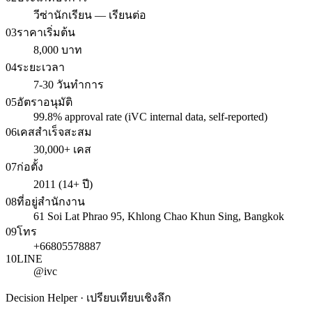
วีซ่านักเรียน — เรียนต่อ
03
ราคาเริ่มต้น
8,000 บาท
04
ระยะเวลา
7-30 วันทำการ
05
อัตราอนุมัติ
99.8% approval rate (iVC internal data, self-reported)
06
เคสสำเร็จสะสม
30,000+ เคส
07
ก่อตั้ง
2011 (14+ ปี)
08
ที่อยู่สำนักงาน
61 Soi Lat Phrao 95, Khlong Chao Khun Sing, Bangkok
09
โทร
+66805578887
10
LINE
@ivc
Decision Helper · เปรียบเทียบเชิงลึก