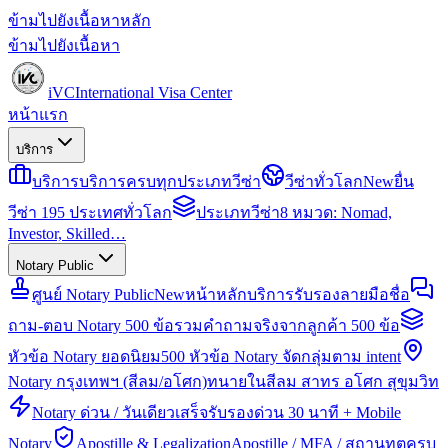
ข้ามไปยังเนื้อหาหลัก
ข้ามไปยังเนื้อหา
iVC
International Visa Center
หน้าแรก
บริการ
บริการ
บริการครบทุกประเภทวีซ่า
วีซ่าทั่วโลก
New
ยื่น
วีซ่า 195 ประเทศทั่วโลก
ประเภทวีซ่า
8 หมวด: Nomad,
Investor, Skilled…
Notary Public
ศูนย์ Notary Public
New
หน้าหลักบริการรับรองลายมือชื่อ
ถาม-ตอบ Notary 500 ข้อ
รวมคำถามจริงจากลูกค้า 500 ข้อ
หัวข้อ Notary ยอดนิยม
500 หัวข้อ Notary จัดกลุ่มตาม intent
Notary กรุงเทพฯ (สีลม/อโศก)
ทนายในสีลม สาทร อโศก สุขุมวิท
Notary ด่วน / วันเดียวเสร็จ
รับรองด่วน 30 นาที + Mobile
Notary
Apostille & Legalization
Apostille / MFA / สถานทูตครบ