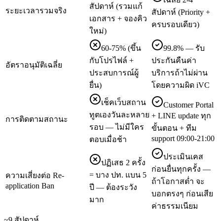
สัปดาห์ (รวมแก้
ระยะเวลารวมจริง
สัปดาห์ (Priority +
เอกสาร + จองคิว
ครบรอบเดียว)
ใหม่)
60-75% (ขึ้น
99.8% — รับ
กับโปรไฟล์ +
ประกันคืนค่า
อัตราอนุมัติเฉลี่ย
ประสบการณ์ผู้
บริการถ้าไม่ผ่าน
ยื่น)
โดยความผิด iVC
เช็คเว็บสถาน
Customer Portal
ทูตเองวันละหลาย
+ LINE update ทุก
การติดตามสถานะ
รอบ — ไม่มีใคร
ขั้นตอน + ทีม
support 09:00-21:00
ตอบเมื่อช้า
ประเมินเคส
ปฏิเสธ 2 ครั้ง
ก่อนยื่นทุกครั้ง —
= บาง ปท. แบน 5
ความเสี่ยงต่อ Re-
ถ้าโอกาสต่ำ จะ
application Ban
ปี — ต้องระวัง
บอกตรงๆ ก่อนเสีย
มาก
ค่าธรรมเนียม
~9 สัปดาห์