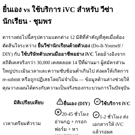
ยื่นเอง vs ใช้บริการ iVC สำหรับ
วีซ่า
นักเรียน · ชุมพร
ตารางต่อไปนี้สรุปความแตกต่าง 12 มิติที่สำคัญที่สุดเมื่อต้อง
ตัดสินใจระหว่าง
ยื่น
วีซ่านักเรียน
ด้วยตัวเอง
(Do-It-Yourself /
DIY) กับ
ใช้บริษัทตัวแทนมืออาชีพอย่าง iVC
โดยอ้างอิงจาก
สถิติเคสจริงกว่า 30,000 เคสตลอด 14 ปีที่ผ่านมา ผู้สมัครส่วน
ใหญ่ประเมินเวลาและความซับซ้อนต่ำเกินไป ส่งผลให้เกิดการ
re-submit หรือถูกปฏิเสธโดยไม่จำเป็น — ข้อมูลด้านล่างช่วยให้
คุณวางแผนได้ตรงกับความเป็นจริงของกระบวนการในปัจจุบัน
มิติเปรียบเทียบ
ยื่นเอง (DIY)
ใช้บริการ iVC
20-45 ชั่วโมง
1-2 ชั่วโมง ส่ง
อ่านกฎ + กรอก
เวลาเตรียมตัวรวม
เอกสารให้ iVC
ฟอร์ม + หา
แล้วรอผล