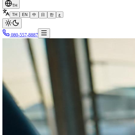
TH
TH
EN
中
日
한
ع
080-557-8887