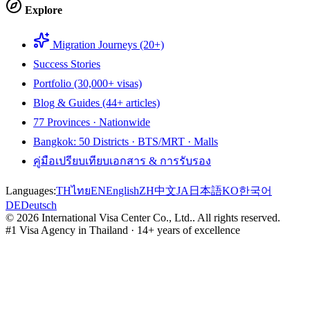
Explore
Migration Journeys (20+)
Success Stories
Portfolio (30,000+ visas)
Blog & Guides (44+ articles)
77 Provinces · Nationwide
Bangkok: 50 Districts · BTS/MRT · Malls
คู่มือเปรียบเทียบเอกสาร & การรับรอง
Languages:
TH
ไทย
EN
English
ZH
中文
JA
日本語
KO
한국어
DE
Deutsch
©
2026
International Visa Center Co., Ltd.
.
All rights reserved.
#1 Visa Agency in Thailand · 14+ years of excellence