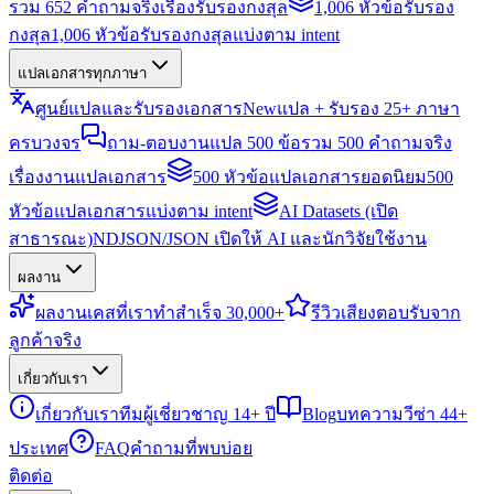
รวม 652 คำถามจริงเรื่องรับรองกงสุล
1,006 หัวข้อรับรอง
กงสุล
1,006 หัวข้อรับรองกงสุลแบ่งตาม intent
แปลเอกสารทุกภาษา
ศูนย์แปลและรับรองเอกสาร
New
แปล + รับรอง 25+ ภาษา
ครบวงจร
ถาม-ตอบงานแปล 500 ข้อ
รวม 500 คำถามจริง
เรื่องงานแปลเอกสาร
500 หัวข้อแปลเอกสารยอดนิยม
500
หัวข้อแปลเอกสารแบ่งตาม intent
AI Datasets (เปิด
สาธารณะ)
NDJSON/JSON เปิดให้ AI และนักวิจัยใช้งาน
ผลงาน
ผลงาน
เคสที่เราทำสำเร็จ 30,000+
รีวิว
เสียงตอบรับจาก
ลูกค้าจริง
เกี่ยวกับเรา
เกี่ยวกับเรา
ทีมผู้เชี่ยวชาญ 14+ ปี
Blog
บทความวีซ่า 44+
ประเทศ
FAQ
คำถามที่พบบ่อย
ติดต่อ