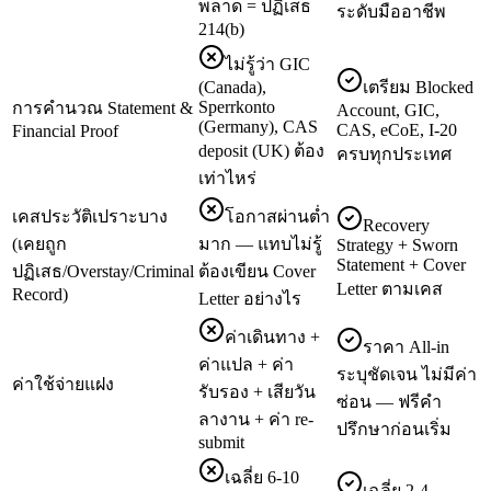
พลาด = ปฏิเสธ
ระดับมืออาชีพ
214(b)
ไม่รู้ว่า GIC
(Canada),
เตรียม Blocked
Sperrkonto
การคำนวณ Statement &
Account, GIC,
(Germany), CAS
CAS, eCoE, I-20
Financial Proof
deposit (UK) ต้อง
ครบทุกประเทศ
เท่าไหร่
เคสประวัติเปราะบาง
โอกาสผ่านต่ำ
Recovery
(เคยถูก
มาก — แทบไม่รู้
Strategy + Sworn
Statement + Cover
ปฏิเสธ/Overstay/Criminal
ต้องเขียน Cover
Letter ตามเคส
Record)
Letter อย่างไร
ค่าเดินทาง +
ราคา All-in
ค่าแปล + ค่า
ระบุชัดเจน ไม่มีค่า
ค่าใช้จ่ายแฝง
รับรอง + เสียวัน
ซ่อน — ฟรีคำ
ลางาน + ค่า re-
ปรึกษาก่อนเริ่ม
submit
เฉลี่ย 6-10
เฉลี่ย 2-4